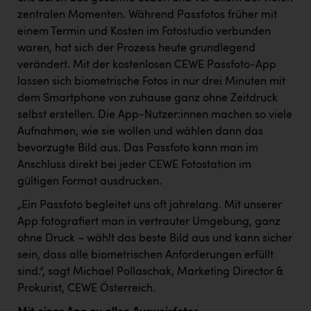
Kärcher
zentralen Momenten. Während Passfotos früher mit
einem Termin und Kosten im Fotostudio verbunden
Karin Liedl
waren, hat sich der Prozess heute grundlegend
KEBA
verändert. Mit der kostenlosen CEWE Passfoto-App
lassen sich biometrische Fotos in nur drei Minuten mit
KIWI Kinderwunsch Institut Dr. Loimer
dem Smartphone von zuhause ganz ohne Zeitdruck
KLIPP Frisör
selbst erstellen. Die App-Nutzer:innen machen so viele
Aufnahmen, wie sie wollen und wählen dann das
Kleider Bauer
bevorzugte Bild aus. Das Passfoto kann man im
Kremsmüller Anlagenbau GmbH
Anschluss direkt bei jeder CEWE Fotostation im
gültigen Format ausdrucken.
Maximarkt
„
Ein Passfoto begleitet uns oft jahrelang. Mit unserer
Oldtimer Raststationen und Motorhotels
App fotografiert man in vertrauter Umgebung, ganz
ohne Druck – wählt das beste Bild aus und kann sicher
Österreichischer Kachelofenverband
sein, dass alle biometrischen Anforderungen erfüllt
Orlen
sind.“, sagt Michael Pollaschak, Marketing Director &
Prokurist, CEWE Österreich.
Passage Linz