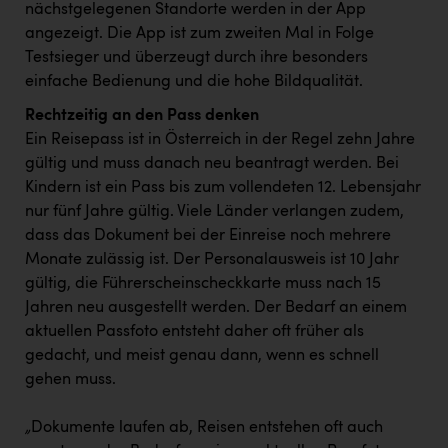
TCL
nächstgelegenen Standorte werden in der App
angezeigt. Die App ist zum zweiten Mal in Folge
TGW Logistics
Testsieger und überzeugt durch ihre besonders
TRAILOMAT & Cycling Austria
einfache Bedienung und die hohe Bildqualität.
Rechtzeitig an den Pass denken
VERITAS
Ein Reisepass ist in Österreich in der Regel zehn Jahre
Vier Diamanten
gültig und muss danach neu beantragt werden. Bei
Kindern ist ein Pass bis zum vollendeten 12. Lebensjahr
Vorlagenportal
nur fünf Jahre gültig. Viele Länder verlangen zudem,
Wir besiegen Krebs
dass das Dokument bei der Einreise noch mehrere
Monate zulässig ist. Der Personalausweis ist 10 Jahr
Wirtschaftskammer OÖ
gültig, die Führerscheinscheckkarte muss nach 15
ZGONC
Jahren neu ausgestellt werden. Der Bedarf an einem
aktuellen Passfoto entsteht daher oft früher als
ZULuft - Zukunft Luft Austria
gedacht, und meist genau dann, wenn es schnell
z.l.ö.
gehen muss.
Österreichisches Hebammengremium
„
Dokumente laufen ab, Reisen entstehen oft auch