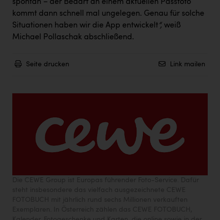
Wirtschaftskammer OÖ Energiehandel
spontan – der Bedarf an einem aktuellen Passfoto
kommt dann schnell mal ungelegen. Genau für solche
Dopgas
Situationen haben wir die App entwickelt
“,
weiß
Michael Pollaschak abschließend.
kunden basics
kontakt
Seite drucken
Link mailen
Die CEWE Group ist Europas führender Foto-Service
. Dafür
steht insbesondere das vielfach ausgezeichnete CEWE
FOTOBUCH mit jährlich rund sechs Millionen verkauften
Exemplaren. In Österreich zählen das CEWE FOTOBUCH,
Kalender, Fotogeschenke und Karten, die online sowie in der