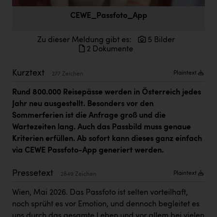
Doppler Gruppe
CEWE_Passfoto_App
ERLUS AG
Zu dieser Meldung gibt es:
5 Bilder
everfield
2 Dokumente
Firmenradl
Kurztext
Plaintext
277 Zeichen
Fristads Austria
Rund 800.000 Reisepässe werden in Österreich jedes
HIG Infomotion Group
Jahr neu ausgestellt. Besonders vor den
Sommerferien ist die Anfrage groß und die
IFE Austria GmbH
Wartezeiten lang. Auch das Passbild muss genaue
Immotech
Kriterien erfüllen. Ab sofort kann dieses ganz einfach
via CEWE Passfoto-App generiert werden.
INTERSPAR
INTERSPORT Austria
Pressetext
Plaintext
2849 Zeichen
Jesolo
Wien, Mai 2026. Das Passfoto ist selten vorteilhaft,
noch sprüht es vor Emotion, und dennoch begleitet es
Jane Goodall Institute Austria
uns durch das gesamte Leben und vor allem bei vielen