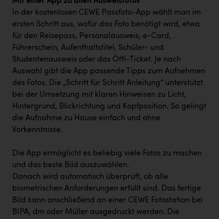
Mit einer App zu allen Ausweisfotos
PEZ
In der kostenlosen CEWE Passfoto-App wählt man im
PÜSPÖK
ersten Schritt aus, wofür das Foto benötigt wird, etwa
für den Reisepass, Personalausweis, e-Card,
REMAX
Führerschein, Aufenthaltstitel, Schüler- und
RE/MAX Welcome
Studentenausweis oder das Öffi-Ticket. Je nach
Auswahl gibt die App passende Tipps zum Aufnehmen
Resch&Frisch
des Fotos. Die „Schritt für Schritt Anleitung“ unterstützt
bei der Umsetzung mit klaren Hinweisen zu Licht,
RUBBLE MASTER
Hintergrund, Blickrichtung und Kopfposition. So gelingt
Ruderclub Wels
die Aufnahme zu Hause einfach und ohne
Vorkenntnisse.
SCRI - Salzburg Cancer Research Institute
SCHMACHTL GmbH
Die App ermöglicht es beliebig viele Fotos zu machen
und das beste Bild auszuwählen.
Schwingshandl - automation technology gmbh
Danach wird automatisch überprüft, ob alle
Seher + Partner
biometrischen Anforderungen erfüllt sind. Das fertige
Bild kann anschließend an einer CEWE Fotostation bei
Smurfit Westrock Nettingsdorf
BIPA, dm oder Müller ausgedruckt werden. Die