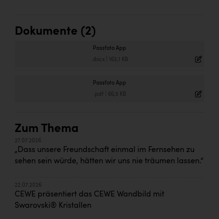
Dokumente (2)
Passfoto App
.docx
|
163,1 KB
Passfoto App
.pdf
|
66,5 KB
Zum Thema
27.07.2026
„Dass unsere Freundschaft einmal im Fernsehen zu
sehen sein würde, hätten wir uns nie träumen lassen.“
22.07.2026
CEWE präsentiert das CEWE Wandbild mit
Swarovski® Kristallen