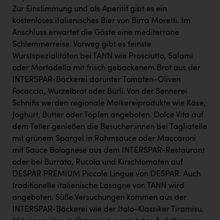
PEZ
Zur Einstimmung und als Aperitif gibt es ein
kostenloses italienisches Bier von Birra Moretti. Im
PÜSPÖK
Anschluss erwartet die Gäste eine mediterrane
REMAX
Schlemmerreise. Vorweg gibt es feinste
Wurstspezialitäten bei TANN wie Prosciutto, Salami
RE/MAX Welcome
oder Mortadella mit frisch gebackenem Brot aus der
Resch&Frisch
INTERSPAR-Bäckerei darunter Tomaten-Oliven
Focaccia, Wurzelbrot oder Bürli. Von der Sennerei
RUBBLE MASTER
Schnifis werden regionale Molkereiprodukte wie Käse,
Ruderclub Wels
Joghurt, Butter oder Topfen angeboten. Dolce Vita auf
dem Teller genießen die Besucher:innen bei Tagliatelle
SCRI - Salzburg Cancer Research Institute
mit grünem Spargel in Rahmsauce oder Maccaroni
SCHMACHTL GmbH
mit Sauce Bolognese aus dem INTERSPAR-Restaurant
oder bei Burrata, Rucola und Kirschtomaten auf
Schwingshandl - automation technology gmbh
DESPAR PREMIUM Piccole Lingue von DESPAR. Auch
traditionelle italienische Lasagne von TANN wird
Seher + Partner
angeboten. Süße Versuchungen kommen aus der
Smurfit Westrock Nettingsdorf
INTERSPAR-Bäckerei wie der Italo-Klassiker Tiramisu.