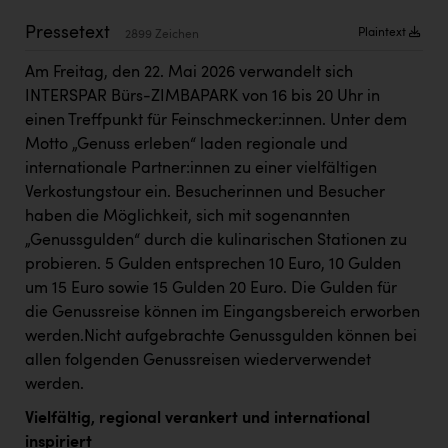
Kärcher
Pressetext
Plaintext
2899 Zeichen
Karin Liedl
Am Freitag, den 22. Mai 2026 verwandelt sich
KEBA
INTERSPAR Bürs-ZIMBAPARK von 16 bis 20 Uhr in
einen Treffpunkt für Feinschmecker:innen. Unter dem
KIWI Kinderwunsch Institut Dr. Loimer
Motto „Genuss erleben“ laden regionale und
KLIPP Frisör
internationale Partner:innen zu einer vielfältigen
Verkostungstour ein. Besucherinnen und Besucher
Kleider Bauer
haben die Möglichkeit, sich mit sogenannten
Kremsmüller Anlagenbau GmbH
„Genussgulden“ durch die kulinarischen Stationen zu
probieren. 5 Gulden entsprechen 10 Euro, 10 Gulden
Maximarkt
um 15 Euro sowie 15 Gulden 20 Euro. Die Gulden für
Oldtimer Raststationen und Motorhotels
die Genussreise können im Eingangsbereich erworben
werden.Nicht aufgebrachte Genussgulden können bei
Österreichischer Kachelofenverband
allen folgenden Genussreisen wiederverwendet
Orlen
werden.
Vielfältig, regional verankert und international
Passage Linz
inspiriert