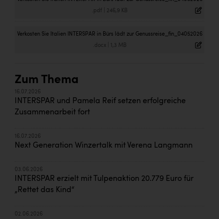
.pdf
|
246,9 KB
Verkosten Sie Italien INTERSPAR in Bürs lädt zur Genussreise_fin_04052026
.docx
|
1,3 MB
Zum Thema
16.07.2026
INTERSPAR und Pamela Reif setzen erfolgreiche
Zusammenarbeit fort
16.07.2026
Next Generation Winzertalk mit Verena Langmann
03.06.2026
INTERSPAR erzielt mit Tulpenaktion 20.779 Euro für
„Rettet das Kind“
02.06.2026