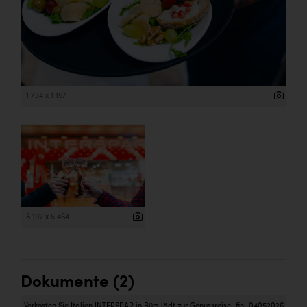
1 734 x 1 157
8 192 x 5 464
Dokumente (2)
Verkosten Sie Italien INTERSPAR in Bürs lädt zur Genussreise_fin_04052026