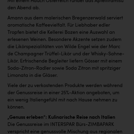
Mit einem Hauch Österreich rundet das Apfeltiramisu
TCL
den Abend ab.
TGW Logistics
Amann aus dem malerischen Bregenzerwald serviert
TRAILOMAT & Cycling Austria
aromatische Kaffeevielfalt. Für Liebhaber edler
Tropfen bietet die Kellerei Bozen eine Auswahl an
VERITAS
erlesenen Weinen. Besondere Akzente setzen zudem
Vier Diamanten
die Likörspezialitäten von Wilde Engel wie der Marc
de Champagner Trüffel-Likör und der Whisky-Sahne-
Vorlagenportal
Likör. Erfrischende Begleiter liefern Gösser mit einem
Wir besiegen Krebs
Soda-Zitron-Radler sowie Soda Zitron mit spritziger
Limonata in die Gläser.
Wirtschaftskammer OÖ
Viele der zu verkostenden Produkte werden während
ZGONC
der Genussreise in einer 25%-Aktion angeboten, um
ein wenig Italiengefühl mit nach Hause nehmen zu
ZULuft - Zukunft Luft Austria
können.
z.l.ö.
„Genuss erleben“: Kulinarische Reise nach Italien
Österreichisches Hebammengremium
Die Genussreise im INTERSPAR Bürs-ZIMBAPARK
verspricht eine genussvolle Mischung aus regionalen