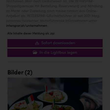
Spirituosen aber auch Delikatessen an. Die INTERSPAR-
Shoppingservices mit Bestellung, Reservierung und Abholung
im Markt oder Zustellung nach Hause runden das Online-
Angebot ab. INTERSPAR-GEschäftsführer ist seit 2021 Mag.
Johannes Holzleitner. Weiterführende Informationen unter
interspar.at/unternehmen
.
Alle Inhalte dieser Meldung als .zip:
Sofort downloaden
In die Lightbox legen
Bilder (2)