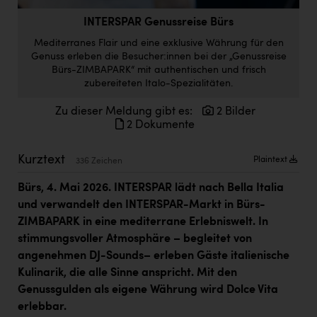
Doppler Gruppe
INTERSPAR Genussreise Bürs
ERLUS AG
Mediterranes Flair und eine exklusive Währung für den
Genuss erleben die Besucher:innen bei der „Genussreise
everfield
Bürs-ZIMBAPARK“ mit authentischen und frisch
zubereiteten Italo-Spezialitäten.
Firmenradl
Zu dieser Meldung gibt es:
2 Bilder
Fristads Austria
2 Dokumente
HIG Infomotion Group
Kurztext
Plaintext
336 Zeichen
IFE Austria GmbH
Bürs, 4. Mai 2026. INTERSPAR lädt nach Bella Italia
Immotech
und verwandelt den INTERSPAR-Markt in Bürs-
INTERSPAR
ZIMBAPARK in eine mediterrane Erlebniswelt. In
stimmungsvoller Atmosphäre – begleitet von
INTERSPORT Austria
angenehmen DJ-Sounds– erleben Gäste italienische
Kulinarik, die alle Sinne anspricht. Mit den
Jesolo
Genussgulden als eigene Währung wird Dolce Vita
Jane Goodall Institute Austria
erlebbar.