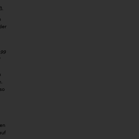
ß.
n
der
 99
n
.
so
nen
auf