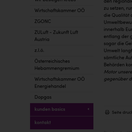
Wir besiegen Krebs
den regional
zu setzen, ru
Wirtschaftskammer OÖ
die Qualität
ZGONC
Umweltbewuss
innerhalb Eur
ZULuft - Zukunft Luft
entlang der 
Austria
sogar die Geb
z.l.ö.
Umwelt langf
sämtliche Au
Österreichisches
Behörden kont
Hebammengremium
Motor unsere
gegenüber de
Wirtschaftskammer OÖ
Energiehandel
Dopgas
kunden basics
Seite druc
kontakt