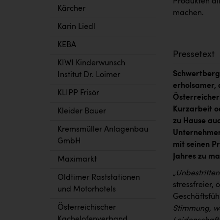
Produkten al
Kärcher
machen.
Karin Liedl
KEBA
Pressetext
KIWI Kinderwunsch
Schwertberg:
Institut Dr. Loimer
erholsamer, a
KLIPP Frisör
Österreicher
Kurzarbeit o
Kleider Bauer
zu Hause auc
Kremsmüller Anlagenbau
Unternehmen 
GmbH
mit seinen P
Jahres zu ma
Maximarkt
„Unbestritten
Oldtimer Raststationen
stressfreier,
und Motorhotels
Geschäftsfüh
Österreichischer
Stimmung, wo
Kachelofenverband