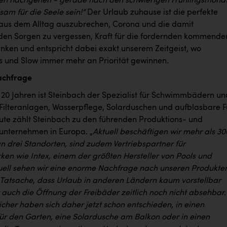
en nachgehen - gerade nach den schwierigen Frühlingsmona
am für die Seele sein!“
Der Urlaub zuhause ist die perfekte
 aus dem Alltag auszubrechen, Corona und die damit
en Sorgen zu vergessen, Kraft für die fordernden kommende
nken und entspricht dabei exakt unserem Zeitgeist, wo
 und Slow immer mehr an Priorität gewinnen.
achfrage
s 20 Jahren ist Steinbach der Spezialist für Schwimmbädern un
Filteranlagen, Wasserpflege, Solarduschen und aufblasbare 
ute zählt Steinbach zu den führenden Produktions- und
nternehmen in Europa. „
Aktuell beschäftigen wir mehr als 30
n drei Standorten, sind zudem Vertriebspartner für
ken wie Intex, einem der größten Hersteller von Pools und
uell sehen wir eine enorme Nachfrage nach unseren Produkte
e Tatsache, dass Urlaub in anderen Ländern kaum vorstellbar
st auch die Öffnung der Freibäder zeitlich noch nicht absehbar.
icher haben sich daher jetzt schon entschieden, in einen
 für den Garten, eine Solardusche am Balkon oder in einen