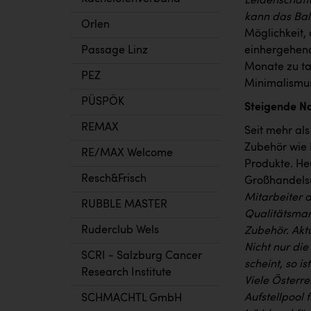
Leidenschaft
kann das Bals
Orlen
Möglichkeit,
Passage Linz
einhergehend
Monate zu ta
PEZ
Minimalismus
PÜSPÖK
Steigende N
REMAX
Seit mehr al
Zubehör wie 
RE/MAX Welcome
Produkte. He
Resch&Frisch
Großhandelsu
Mitarbeiter a
RUBBLE MASTER
Qualitätsmar
Ruderclub Wels
Zubehör. Akt
Nicht nur di
SCRI - Salzburg Cancer
scheint, so i
Research Institute
Viele Österre
Aufstellpool
SCHMACHTL GmbH