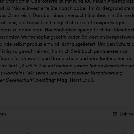
en Standort in Oberösterreich mit rund 100 neuen Arbeitsplät
nd 32 Mio. € investierte Steinbach dabei. Im Vordergrund steh
 aus Österreich. Darüber hinaus versucht Steinbach im Sinne d
tseins, die Logistik mit möglichst kurzen Transportwegen
opas zu optimieren. Nachhaltigkeit spiegelt sich bei Steinbac
gesamten Wertschöpfungskette wider. So werden beispielswei
inde selbst produziert und nicht zugeliefert. Um den Schutz 
ristig zu gewährleisten, hält sich Steinbach genauestens an
flagen für Umwelt- und Brandschutz und wird laufend von de
rolliert.
„Auch in Zukunft bleiben unsere hohen Ansprüche de
s Handelns. Wir sehen uns in der sozialen Verantwortung
r Gesellschaft“
, bestätigt Mag. Horst Lauß.
ken
Link ma