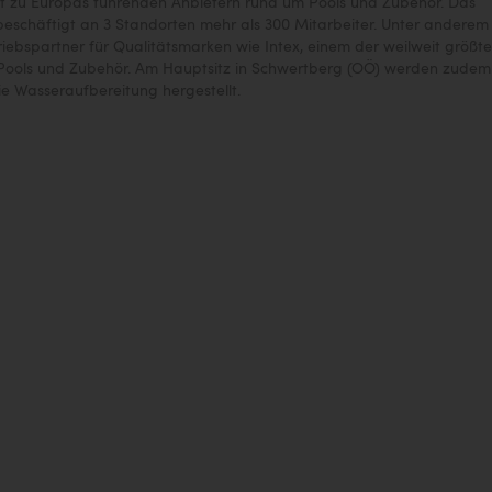
lt zu Europas führenden Anbietern rund um Pools und Zubehör. Das
schäftigt an 3 Standorten mehr als 300 Mitarbeiter. Unter anderem 
riebspartner für Qualitätsmarken wie Intex, einem der weilweit größt
n Pools und Zubehör. Am Hauptsitz in Schwertberg (OÖ) werden zudem
ie Wasseraufbereitung hergestellt.