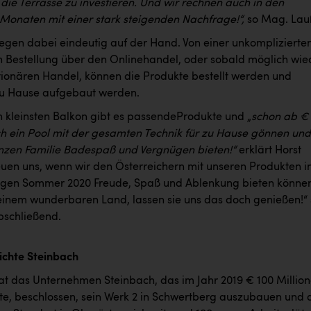
 die Terrasse zu investieren. Und wir rechnen auch in den
naten mit einer stark steigenden Nachfrage!“,
so Mag. Lau
liegen dabei eindeutig auf der Hand. Von einer unkomplizierte
n Bestellung über den Onlinehandel, oder sobald möglich wie
tionären Handel, können die Produkte bestellt werden und
zu Hause aufgebaut werden.
en kleinsten Balkon gibt es passendeProdukte und „
schon ab
€
h ein Pool mit der gesamten Technik für zu Hause gönnen und
nzen Familie Badespaß und Vergnügen bieten!“
erklärt Horst
reuen uns, wenn wir den Österreichern mit unseren Produkten i
gen Sommer 2020 Freude, Spaß und Ablenkung bieten können
 einem wunderbaren Land, lassen sie uns das doch genießen!“ 
bschließend.
ichte Steinbach
at das Unternehmen Steinbach, das im Jahr 2019 € 100 Millio
ete, beschlossen, sein Werk 2 in Schwertberg auszubauen und 