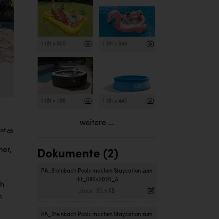
1 181 x 820
1 181 x 649
1 181 x 786
1 181 x 440
weitere ...
ext
mer,
Dokumente (2)
e
PA_Steinbach Pools machen Staycation zum
Hit_08042020_A
ch
.docx
|
60,5 KB
n
PA_Steinbach Pools machen Staycation zum