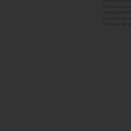
Steinbach zäh
Unternehmen be
Steinbach Vert
Hersteller vo
Produkte für d