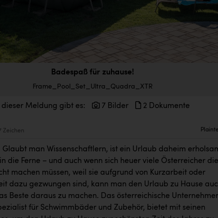
Badespaß für zuhause!
Frame_Pool_Set_Ultra_Quadra_XTR
 dieser Meldung gibt es:
7 Bilder
2 Dokumente
Plaint
7 Zeichen
 Glaubt man Wissenschaftlern, ist ein Urlaub daheim erholsa
 in die Ferne – und auch wenn sich heuer viele Österreicher di
ht machen müssen, weil sie aufgrund von Kurzarbeit oder
keit dazu gezwungen sind, kann man den Urlaub zu Hause au
as Beste daraus zu machen. Das österreichische Unternehme
pezialist für Schwimmbäder und Zubehör, bietet mit seinen