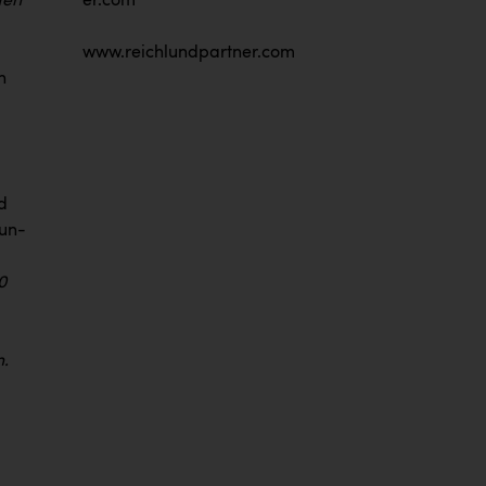
er.com
ten
www.reichlundpartner.com
n
d
Fun-
0
n.