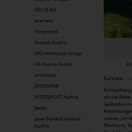
ERLUS AG
everfield
Firmenradl
Fristads Austria
HIG Infomotion Group
Zu
IFE Austria GmbH
Immotech
Kurztext
51
INTERSPAR
Schwertberg:
INTERSPORT Austria
als die Reise
Gedanken nic
Jesolo
Arbeitslosig
nutzen, um d
Jane Goodall Institute
Steinbach, S
Austria