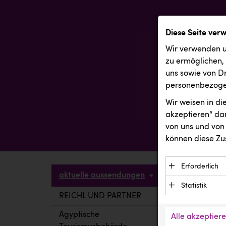
Diese Seite ver
Wir verwenden u
zu ermöglichen,
uns sowie von Dr
personenbezogen
Wir weisen in d
akzeptieren“ dam
von uns und von 
können diese Zu
Erforderlich
aktuelle aussendungen
Essenzielle C
Statistik
Funktion der 
REICHL UND PARTNER
aktuelle a
Statistik Cook
Daten und wer
verstehen, wi
Ägyptische
Alle akzeptier
Anbieter: Eigentü