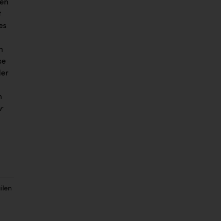
zen
t
es
h
se
der
n
r
ilen