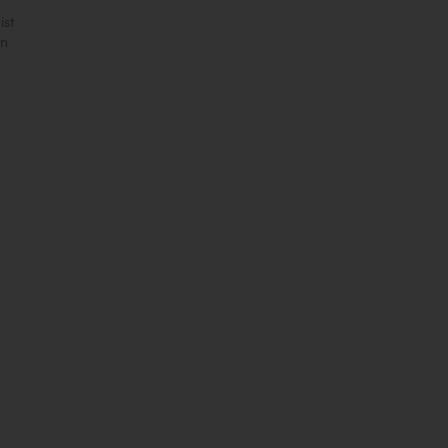
ist
en