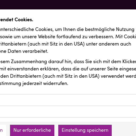
wendet Cookies.
nterschiedliche Cookies, um Ihnen die best­mögliche Nutzung
 sowie um unsere Website fortlaufend zu verbessern. Mit Cook
ittanbietern (auch mit Sitz in den USA) unter anderem auch
e Daten verarbeitet.
iesem Zusammenhang darauf hin, dass Sie sich mit dem Klicken
it ein­ver­standen erklären, dass die auf unserer Seite einges
den Drittanbietern (auch mit Sitz in den USA) verwendet werd
stimmung jederzeit widerrufen.
ookies ermöglichen grundlegende Funktionen und sind für die 
Website erforderlich. Diese Cookies speichern keine persone
ussendungen
ies erfassen Informationen anonym. Diese Informationen helfe
den an keine Dritten übermittelt.
e unsere Besucher unsere Website nutzen.
en
Nur erforderliche
Einstellung speichern
mer der Website (Erstanbieter)