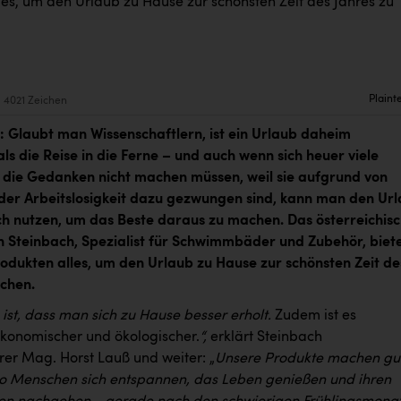
les, um den Urlaub zu Hause zur schönsten Zeit des Jahres zu
Plaint
4021 Zeichen
 Glaubt man Wissenschaftlern, ist ein Urlaub daheim
ls die Reise in die Ferne – und auch wenn sich heuer viele
 die Gedanken nicht machen müssen, weil sie aufgrund von
der Arbeitslosigkeit dazu gezwungen sind, kann man den Ur
h nutzen, um das Beste daraus zu machen. Das österreichis
Steinbach, Spezialist für Schwimmbäder und Zubehör, biet
rodukten alles, um den Urlaub zu Hause zur schönsten Zeit de
chen.
 ist, dass man sich zu Hause besser erholt.
Zudem ist es
 ökonomischer und ökologischer.
“,
erklärt Steinbach
rer Mag. Horst Lauß und weiter: „
Unsere Produkte machen gu
 Menschen sich entspannen, das Leben genießen und ihren