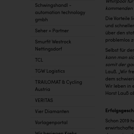
Whirlpool für
Schwingshandl -
kommenden Mo
automation technology
Die Vorteile 
gmbh
und schnelle
Seher + Partner
über den sta
problemlos 
Smurfit Westrock
Nettingsdorf
Selbst für d
kann man sic
TCL
somit der ga
TGW Logistics
Lauß. „Wir f
dem schwieri
TRAILOMAT & Cycling
Wir leben in
Austria
Horst Lauß a
VERITAS
Erfolgsgesch
Vier Diamanten
Schon 2019 h
Vorlagenportal
erwirtschaft