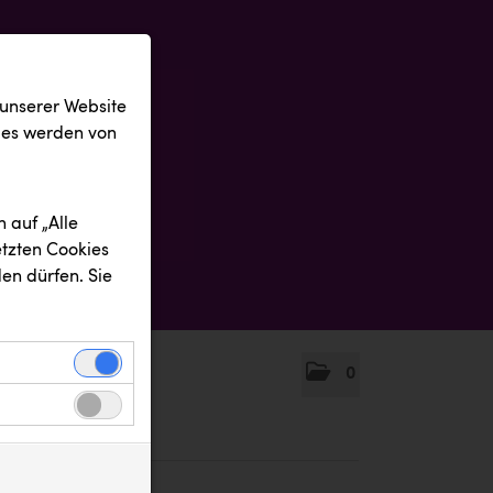
 unserer Website
ies werden von
 auf „Alle
etzten Cookies
en dürfen. Sie
0
einwandfreie
nbezogenen
n uns zu