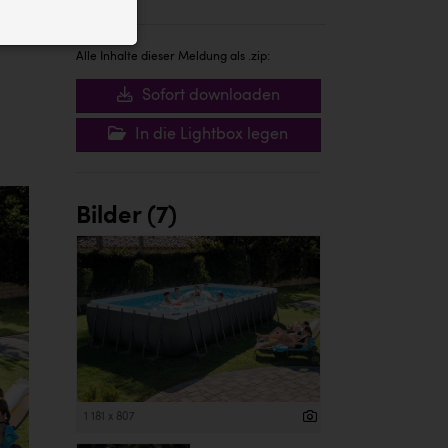
ID auf Ihrem
 der Website
Alle Inhalte dieser Meldung als .zip:
Sofort downloaden
In die Lightbox legen
Bilder (7)
1 181 x 807