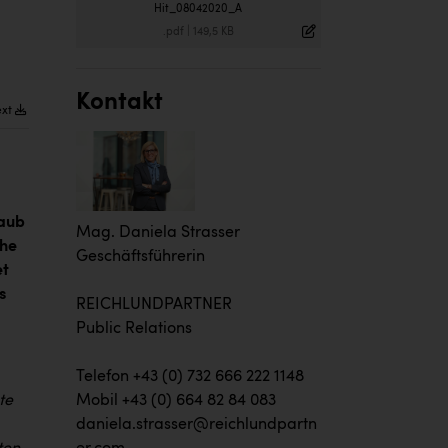
Hit_08042020_A
.pdf
|
149,5 KB
Kontakt
ext
laub
Mag. Daniela Strasser
che
Geschäftsführerin
et
s
REICHLUNDPARTNER
Public Relations
Telefon +43 (0) 732 666 222 1148
Mobil +43 (0) 664 82 84 083
te
daniela.strasser@reichlundpartn