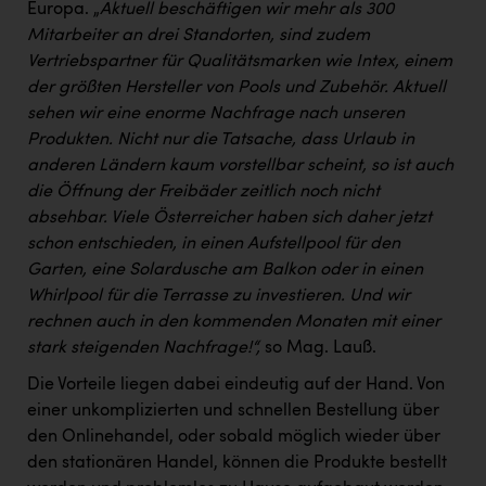
TCL
Europa. „
Aktuell beschäftigen wir mehr als 300
Mitarbeiter an drei Standorten, sind zudem
TGW Logistics
Vertriebspartner für Qualitätsmarken wie Intex, einem
TRAILOMAT & Cycling Austria
der größten Hersteller von Pools und Zubehör. Aktuell
sehen wir eine enorme Nachfrage nach unseren
VERITAS
Produkten. Nicht nur die Tatsache, dass Urlaub in
anderen Ländern kaum vorstellbar scheint, so ist auch
Vier Diamanten
die Öffnung der Freibäder zeitlich noch nicht
Vorlagenportal
absehbar. Viele Österreicher haben sich daher jetzt
schon entschieden, in einen Aufstellpool für den
Wir besiegen Krebs
Garten, eine Solardusche am Balkon oder in einen
Wirtschaftskammer OÖ
Whirlpool für die Terrasse zu investieren. Und wir
rechnen auch in den kommenden Monaten mit einer
ZGONC
stark steigenden Nachfrage!“,
so Mag. Lauß.
ZULuft - Zukunft Luft Austria
Die Vorteile liegen dabei eindeutig auf der Hand. Von
z.l.ö.
einer unkomplizierten und schnellen Bestellung über
den Onlinehandel, oder sobald möglich wieder über
Österreichisches Hebammengremium
den stationären Handel, können die Produkte bestellt