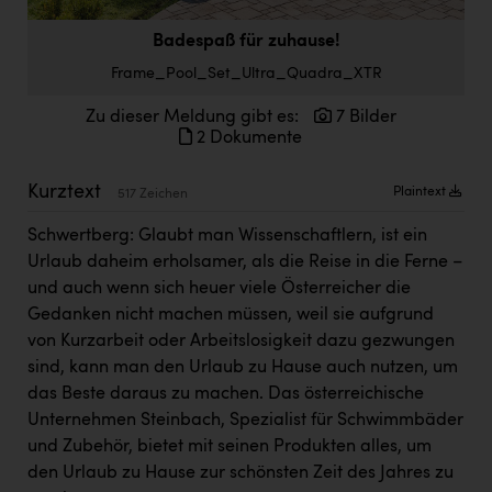
Doppler Gruppe
Badespaß für zuhause!
ERLUS AG
Frame_Pool_Set_Ultra_Quadra_XTR
everfield
Zu dieser Meldung gibt es:
7 Bilder
2 Dokumente
Firmenradl
Fristads Austria
Kurztext
Plaintext
517 Zeichen
HIG Infomotion Group
Schwertberg: Glaubt man Wissenschaftlern, ist ein
Urlaub daheim erholsamer, als die Reise in die Ferne –
IFE Austria GmbH
und auch wenn sich heuer viele Österreicher die
Immotech
Gedanken nicht machen müssen, weil sie aufgrund
von Kurzarbeit oder Arbeitslosigkeit dazu gezwungen
INTERSPAR
sind, kann man den Urlaub zu Hause auch nutzen, um
INTERSPORT Austria
das Beste daraus zu machen. Das österreichische
Unternehmen Steinbach, Spezialist für Schwimmbäder
Jesolo
und Zubehör, bietet mit seinen Produkten alles, um
Jane Goodall Institute Austria
den Urlaub zu Hause zur schönsten Zeit des Jahres zu