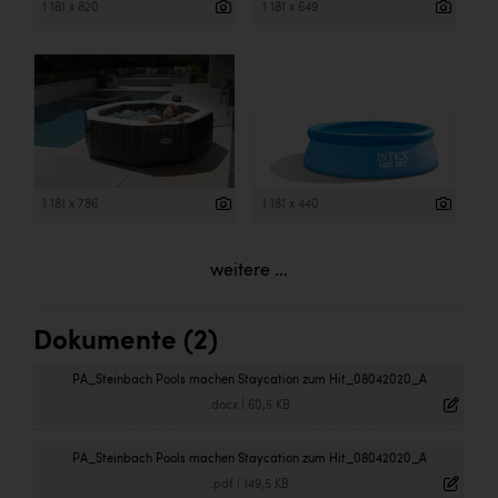
1 181 x 820
1 181 x 649
1 181 x 786
1 181 x 440
weitere ...
Dokumente (2)
PA_Steinbach Pools machen Staycation zum Hit_08042020_A
.docx
|
60,5 KB
PA_Steinbach Pools machen Staycation zum Hit_08042020_A
.pdf
|
149,5 KB