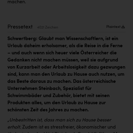
machen.
Kärcher
Karin Liedl
KEBA
Pressetext
Plaintext
4021 Zeichen
KIWI Kinderwunsch Institut Dr. Loimer
Schwertberg: Glaubt man Wissenschaftlern, ist ein
Urlaub daheim erholsamer, als die Reise in die Ferne
KLIPP Frisör
– und auch wenn sich heuer viele Österreicher die
Kleider Bauer
Gedanken nicht machen müssen, weil sie aufgrund
von Kurzarbeit oder Arbeitslosigkeit dazu gezwungen
Kremsmüller Anlagenbau GmbH
sind, kann man den Urlaub zu Hause auch nutzen, um
Maximarkt
das Beste daraus zu machen. Das österreichische
Unternehmen Steinbach, Spezialist für
Oldtimer Raststationen und Motorhotels
Schwimmbäder und Zubehör, bietet mit seinen
Österreichischer Kachelofenverband
Produkten alles, um den Urlaub zu Hause zur
schönsten Zeit des Jahres zu machen.
Orlen
„Unbestritten ist, dass man sich zu Hause besser
Passage Linz
erholt.
Zudem ist es stressfreier, ökonomischer und