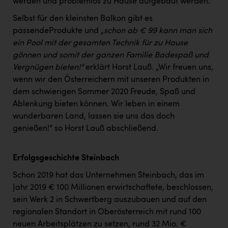
Wirtschaftskammer OÖ Energiehandel
werden und problemlos zu Hause aufgebaut werden.
Selbst für den kleinsten Balkon gibt es
Dopgas
passendeProdukte und „
schon ab
€ 99 kann man sich
kunden basics
ein Pool mit der gesamten Technik für zu Hause
gönnen und somit der ganzen Familie Badespaß und
kontakt
Vergnügen bieten!“
erklärt Horst Lauß. „Wir freuen uns,
wenn wir den Österreichern mit unseren Produkten in
dem schwierigen Sommer 2020 Freude, Spaß und
Ablenkung bieten können. Wir leben in einem
wunderbaren Land, lassen sie uns das doch
genießen!“ so Horst Lauß abschließend.
Erfolgsgeschichte Steinbach
Schon 2019 hat das Unternehmen Steinbach, das im
Jahr 2019 € 100 Millionen erwirtschaftete, beschlossen,
sein Werk 2 in Schwertberg auszubauen und auf den
regionalen Standort in Oberösterreich mit rund 100
neuen Arbeitsplätzen zu setzen, rund 32 Mio. €