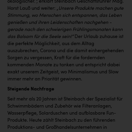
ökologischer.
“,
erklärt Steinbach Geschäftsführer Mag.
PEZ
Horst Lauß und weiter: „
Unsere Produkte machen gute
PÜSPÖK
Stimmung, wo Menschen sich entspannen, das Leben
genießen und ihren Leidenschaften nachgehen -
REMAX
gerade nach den schwierigen Frühlingsmonaten kann
RE/MAX Welcome
das Balsam für die Seele sein!“
Der Urlaub zuhause ist
die perfekte Möglichkeit, aus dem Alltag
Resch&Frisch
auszubrechen, Corona und die damit einhergehenden
RUBBLE MASTER
Sorgen zu vergessen, Kraft für die fordernden
kommenden Monate zu tanken und entspricht dabei
Ruderclub Wels
exakt unserem Zeitgeist, wo Minimalismus und Slow
SCRI - Salzburg Cancer Research Institute
immer mehr an Priorität gewinnen.
Steigende Nachfrage
SCHMACHTL GmbH
Seit mehr als 20 Jahren ist Steinbach der Spezialist für
Schwingshandl - automation technology gmbh
Schwimmbädern und Zubehör wie Filteranlagen,
Seher + Partner
Wasserpflege, Solarduschen und aufblasbare Fun-
Produkte. Heute zählt Steinbach zu den führenden
Smurfit Westrock Nettingsdorf
Produktions- und Großhandelsunternehmen in