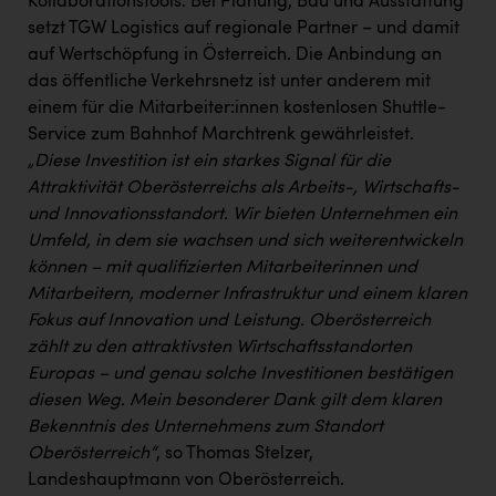
Wirtschaftskammer OÖ Energiehandel
Kollaborationstools. Bei Planung, Bau und Ausstattung
setzt TGW Logistics auf regionale Partner – und damit
Dopgas
auf Wertschöpfung in Österreich. Die Anbindung an
das öffentliche Verkehrsnetz ist unter anderem mit
kunden basics
einem für die Mitarbeiter:innen kostenlosen Shuttle-
Service zum Bahnhof Marchtrenk gewährleistet.
kontakt
„Diese Investition ist ein starkes Signal für die
Attraktivität Oberösterreichs als Arbeits-, Wirtschafts-
und Innovationsstandort. Wir bieten Unternehmen ein
Umfeld, in dem sie wachsen und sich weiterentwickeln
können – mit qualifizierten Mitarbeiterinnen und
Mitarbeitern, moderner Infrastruktur und einem klaren
Fokus auf Innovation und Leistung. Oberösterreich
zählt zu den attraktivsten Wirtschaftsstandorten
Europas – und genau solche Investitionen bestätigen
diesen Weg. Mein besonderer Dank gilt dem klaren
Bekenntnis des Unternehmens zum Standort
Oberösterreich“
, so Thomas Stelzer,
Landeshauptmann von Oberösterreich.