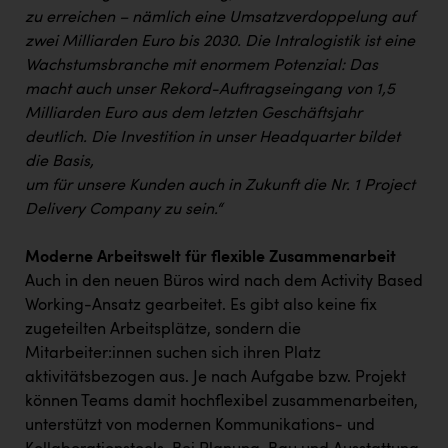
TCL
zu erreichen – nämlich eine Umsatzverdoppelung auf
TGW Logistics
zwei Milliarden Euro bis 2030. Die Intralogistik ist eine
Wachstumsbranche mit enormem Potenzial: Das
TRAILOMAT & Cycling Austria
macht auch unser Rekord-Auftragseingang von 1,5
Milliarden Euro aus dem letzten Geschäftsjahr
VERITAS
deutlich. Die Investition in unser Headquarter bildet
Vier Diamanten
die Basis,
um für unsere Kunden auch in Zukunft die Nr. 1 Project
Vorlagenportal
Delivery Company zu sein.“
Wir besiegen Krebs
Moderne Arbeitswelt für flexible Zusammenarbeit
Wirtschaftskammer OÖ
Auch in den neuen Büros wird nach dem Activity Based
ZGONC
Working-Ansatz gearbeitet. Es gibt also keine fix
zugeteilten Arbeitsplätze, sondern die
ZULuft - Zukunft Luft Austria
Mitarbeiter:innen suchen sich ihren Platz
z.l.ö.
aktivitätsbezogen aus. Je nach Aufgabe bzw. Projekt
können Teams damit hochflexibel zusammenarbeiten,
Österreichisches Hebammengremium
unterstützt von modernen Kommunikations- und