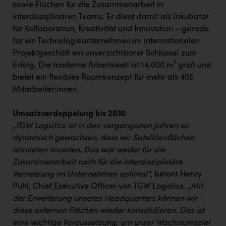
PEZ
sowie Flächen für die Zusammenarbeit in
interdisziplinären Teams. Er dient damit als Inkubator
PÜSPÖK
für Kollaboration, Kreativität und Innovation – gerade
für ein Technologieunternehmen im internationalen
REMAX
Projektgeschäft ein unverzichtbarer Schlüssel zum
RE/MAX Welcome
Erfolg. Die moderne Arbeitswelt ist 14.000 m² groß und
bietet ein flexibles Raumkonzept für mehr als 400
Resch&Frisch
Mitarbeiter:innen.
RUBBLE MASTER
Umsatzverdoppelung bis 2030
Ruderclub Wels
„TGW Logistics ist in den vergangenen Jahren so
SCRI - Salzburg Cancer Research Institute
dynamisch gewachsen, dass wir Satellitenflächen
anmieten mussten. Das war weder für die
SCHMACHTL GmbH
Zusammenarbeit noch für die interdisziplinäre
Schwingshandl - automation technology gmbh
Vernetzung im Unternehmen optimal“
, betont Henry
Puhl, Chief Executive Officer von TGW Logistics.
„Mit
Seher + Partner
der Erweiterung unseres Headquarters können wir
Smurfit Westrock Nettingsdorf
diese externen Flächen wieder konsolidieren. Das ist
eine wichtige Voraussetzung, um unser Wachstumsziel