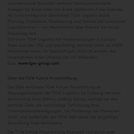
österreichische Spezialist weltweit hochautomatisierte
Anlagen für Kund:innen von A wie Adidas bis Z wie Zalando.
Als Systemintegrator übernimmt TGW Logistics dabei
Planung, Produktion, Realisierung und Service der komplexen
Logistikzentren – von Mechatronik über Robotik bis hin zu
Steuerung und
Software. TGW Logistics hat Niederlassungen in Europa,
Asien und den USA und beschäftigt weltweit mehr als 4.600
Mitarbeiter:innen. Im Geschäftsjahr 2024/25 erzielte das
Unternehmen einen Umsatz von 1,07 Milliarden
Euro.
www.tgw-group.com
Über die TGW Future Privatstiftung:
Die 2004 errichtete TGW Future Privatstiftung ist
Alleineigentümerin der TGW Logistics. Im Einklang mit dem
Vermächtnis ihres Stifters, Ludwig Szinicz, verfolgt sie drei
zentrale Ziele: die nachhaltige Fortführung ihrer
Unternehmensbeteiligungen, die Förderung von Menschen
inner- und außerhalb der TGW Welt sowie die sorgfältige
Verwaltung ihres Vermögens.
Die TGW Future Privatstiftung finanziert sich durch eine