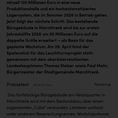
aktuell 100 Millionen Euro in eine neue
Kärcher
Produktionshalle und ein hochautomatisiertes
Karin Liedl
Lagersystem, die im Sommer 2026 in Betrieb gehen.
Jetzt folgt der nächste Schritt: Das bestehende
KEBA
Bürogebäude in Marchtrenk wird bis zur ersten
KIWI Kinderwunsch Institut Dr. Loimer
Jahreshälfte 2028 um 50 Millionen Euro auf die
doppelte Größe erweitert – als Basis für das
KLIPP Frisör
geplante Wachstum. Am 28. April fand der
Kleider Bauer
Spatenstich für das Leuchtturmprojekt statt:
gemeinsam mit dem oberösterreichischen
Kremsmüller Anlagenbau GmbH
Landeshauptmann Thomas Stelzer sowie Paul Mahr,
Maximarkt
Bürgermeister der Stadtgemeinde Marchtrenk.
Oldtimer Raststationen und Motorhotels
Pressetext
Plaintext
3809 Zeichen
Österreichischer Kachelofenverband
Das fünfstöckige Bürogebäude am Headquarter in
Orlen
Marchtrenk wird mit dem Bestandsbau über einen
sogenannten „Cube“ verbunden. Letzterer umfasst
Passage Linz
unter anderem Besprechungszonen, Workshopräume