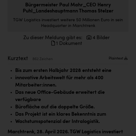
Doppler Gruppe
Bürgermeister Paul Mahr_CEO Henry
Puhl_Landeshauptmann Thomas Stelzer
ERLUS AG
TGW Logistics investiert weitere 50 Millionen Euro in sein
Headquarter in Marchtrenk
everfield
Zu dieser Meldung gibt es:
4 Bilder
Firmenradl
1 Dokument
Fristads Austria
Kurztext
Plaintext
862 Zeichen
HIG Infomotion Group
Bis zum ersten Halbjahr 2028 entsteht eine
IFE Austria GmbH
innovative Arbeitswelt für mehr als 400
Immotech
Mitarbeiter:innen.
Das neue Office-Gebäude erweitert die
INTERSPAR
verfügbare
INTERSPORT Austria
Bürofläche auf die doppelte Größe.
Das Projekt ist ein klares Bekenntnis zum
Jesolo
Wachstumspotenzial der Intralogistik.
Jane Goodall Institute Austria
Marchtrenk, 28. April 2026. TGW Logistics investiert