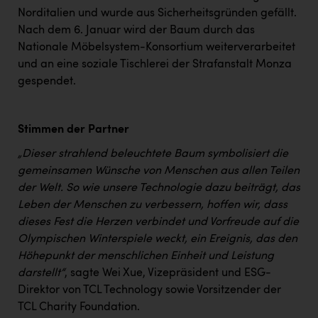
PEZ
Norditalien und wurde aus Sicherheitsgründen gefällt.
Nach dem 6. Januar wird der Baum durch das
PÜSPÖK
Nationale Möbelsystem-Konsortium weiterverarbeitet
REMAX
und an eine soziale Tischlerei der Strafanstalt Monza
gespendet.
RE/MAX Welcome
Resch&Frisch
Stimmen der Partner
RUBBLE MASTER
„Dieser strahlend beleuchtete Baum symbolisiert die
Ruderclub Wels
gemeinsamen Wünsche von Menschen aus allen Teilen
der Welt. So wie unsere Technologie dazu beiträgt, das
SCRI - Salzburg Cancer Research Institute
Leben der Menschen zu verbessern, hoffen wir, dass
SCHMACHTL GmbH
dieses Fest die Herzen verbindet und Vorfreude auf die
Olympischen Winterspiele weckt, ein Ereignis, das den
Schwingshandl - automation technology gmbh
Höhepunkt der menschlichen Einheit und Leistung
Seher + Partner
darstellt“
, sagte Wei Xue, Vizepräsident und ESG-
Direktor von TCL Technology sowie Vorsitzender der
Smurfit Westrock Nettingsdorf
TCL Charity Foundation.