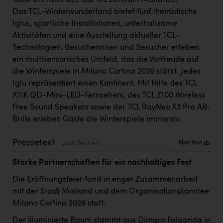
Geist erstmals sichtbar ins Zentrum Mailands.
Kärcher
Das TCL-Winterwunderland bietet fünf thematische
Iglus, sportliche Installationen, unterhaltsame
Karin Liedl
Aktivitäten und eine Ausstellung aktueller TCL-
KEBA
Technologien. Besucherinnen und Besucher erleben
ein multisensorisches Umfeld, das die Vorfreude auf
KIWI Kinderwunsch Institut Dr. Loimer
die Winterspiele in Milano Cortina 2026 stärkt. Jedes
KLIPP Frisör
Iglu repräsentiert einen Kontinent. Mit Hilfe des TCL
X11K QD-Mini-LED-Fernsehers, des TCL Z100 Wireless
Kleider Bauer
Free Sound Speakers sowie der TCL RayNeo X3 Pro AR-
Kremsmüller Anlagenbau GmbH
Brille erleben Gäste die Winterspiele immersiv.
Maximarkt
Pressetext
Plaintext
2346 Zeichen
Oldtimer Raststationen und Motorhotels
Starke Partnerschaften für ein nachhaltiges Fest
Österreichischer Kachelofenverband
Die Eröffnungsfeier fand in enger Zusammenarbeit
Orlen
mit der Stadt Mailand und dem Organisationskomitee
Milano Cortina 2026 statt.
Passage Linz
Der illuminierte Baum stammt aus Dimaro Folgarida in