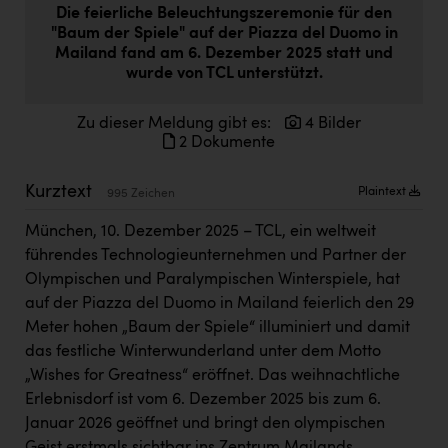
Die feierliche Beleuchtungszeremonie für den
Doppler Gruppe
"Baum der Spiele" auf der Piazza del Duomo in
ERLUS AG
Mailand fand am 6. Dezember 2025 statt und
wurde von TCL unterstützt.
everfield
Zu dieser Meldung gibt es:
4 Bilder
Firmenradl
2 Dokumente
Fristads Austria
Kurztext
Plaintext
995 Zeichen
HIG Infomotion Group
München, 10. Dezember 2025 – TCL, ein weltweit
IFE Austria GmbH
führendes Technologieunternehmen und Partner der
Immotech
Olympischen und Paralympischen Winterspiele, hat
auf der Piazza del Duomo in Mailand feierlich den 29
INTERSPAR
Meter hohen „Baum der Spiele“ illuminiert und damit
INTERSPORT Austria
das festliche Winterwunderland unter dem Motto
„Wishes for Greatness“ eröffnet. Das weihnachtliche
Jesolo
Erlebnisdorf ist vom 6. Dezember 2025 bis zum 6.
Jane Goodall Institute Austria
Januar 2026 geöffnet und bringt den olympischen