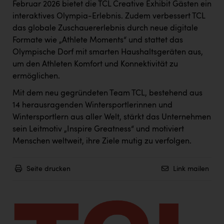
Wirtschaftskammer OÖ Energiehandel
Februar 2026 bietet die TCL Creative Exhibit Gästen ein
interaktives Olympia-Erlebnis. Zudem verbessert TCL
Dopgas
das globale Zuschauererlebnis durch neue digitale
kunden basics
Formate wie „Athlete Moments“ und stattet das
Olympische Dorf mit smarten Haushaltsgeräten aus,
kontakt
um den Athleten Komfort und Konnektivität zu
ermöglichen.
Mit dem neu gegründeten Team TCL, bestehend aus
14 herausragenden Wintersportlerinnen und
Wintersportlern aus aller Welt, stärkt das Unternehmen
sein Leitmotiv „Inspire Greatness“ und motiviert
Menschen weltweit, ihre Ziele mutig zu verfolgen.
Seite drucken
Link mailen