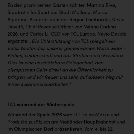
TCL
Zu den prominenten Gästen zählten Martina Riva,
TGW Logistics
Stadträtin für Sport der Stadt Mailand, Marco
Alparone, Vizepräsident der Region Lombardei, Nevio
TRAILOMAT & Cycling Austria
Devidè, Chief Revenue Officer von Milano Cortina
2026, und Carlos Li, CEO von TCL Europe. Nevio Devidè
VERITAS
ergänzte:
„Die Unterstützung von TCL spiegelt ein
Vier Diamanten
tiefes Verständnis unserer gemeinsamen Werte wider –
Einheit, Leidenschaft und das Streben nach Exzellenz.
Vorlagenportal
Dies ist eine unschätzbare Gelegenheit, den
Wir besiegen Krebs
olympischen Geist direkt an die Öffentlichkeit zu
bringen, und wir freuen uns sehr, auf diesem Weg mit
Wirtschaftskammer OÖ
ihnen zusammenzuarbeiten.“
ZGONC
ZULuft - Zukunft Luft Austria
TCL während der Winterspiele
z.l.ö.
Während der Spiele 2026 wird TCL seine Marke und
Produkte zusätzlich am Mailänder Hauptbahnhof und
Österreichisches Hebammengremium
im Olympischen Dorf präsentieren. Vom 4. bis 22.