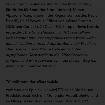
TCL
Zu den prominenten Gästen zählten Martina Riva,
TGW Logistics
Stadträtin für Sport der Stadt Mailand, Marco
Alparone, Vizepräsident der Region Lombardei, Nevio
TRAILOMAT & Cycling Austria
Devidè, Chief Revenue Officer von Milano Cortina
2026, und Carlos Li, CEO von TCL Europe. Nevio Devidè
VERITAS
ergänzte:
„Die Unterstützung von TCL spiegelt ein
Vier Diamanten
tiefes Verständnis unserer gemeinsamen Werte wider –
Einheit, Leidenschaft und das Streben nach Exzellenz.
Vorlagenportal
Dies ist eine unschätzbare Gelegenheit, den
Wir besiegen Krebs
olympischen Geist direkt an die Öffentlichkeit zu
bringen, und wir freuen uns sehr, auf diesem Weg mit
Wirtschaftskammer OÖ
ihnen zusammenzuarbeiten.“
ZGONC
ZULuft - Zukunft Luft Austria
TCL während der Winterspiele
z.l.ö.
Während der Spiele 2026 wird TCL seine Marke und
Produkte zusätzlich am Mailänder Hauptbahnhof und
Österreichisches Hebammengremium
im Olympischen Dorf präsentieren. Vom 4. bis 22.