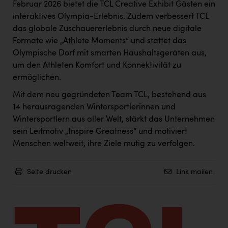
Wirtschaftskammer OÖ Energiehandel
Februar 2026 bietet die TCL Creative Exhibit Gästen ein
interaktives Olympia-Erlebnis. Zudem verbessert TCL
Dopgas
das globale Zuschauererlebnis durch neue digitale
kunden basics
Formate wie „Athlete Moments“ und stattet das
Olympische Dorf mit smarten Haushaltsgeräten aus,
kontakt
um den Athleten Komfort und Konnektivität zu
ermöglichen.
Mit dem neu gegründeten Team TCL, bestehend aus
14 herausragenden Wintersportlerinnen und
Wintersportlern aus aller Welt, stärkt das Unternehmen
sein Leitmotiv „Inspire Greatness“ und motiviert
Menschen weltweit, ihre Ziele mutig zu verfolgen.
Seite drucken
Link mailen