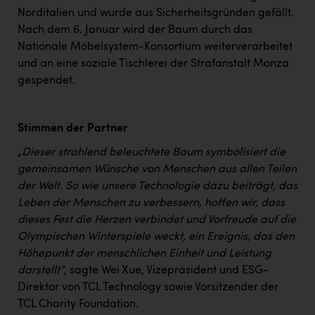
PEZ
Norditalien und wurde aus Sicherheitsgründen gefällt.
Nach dem 6. Januar wird der Baum durch das
PÜSPÖK
Nationale Möbelsystem-Konsortium weiterverarbeitet
REMAX
und an eine soziale Tischlerei der Strafanstalt Monza
gespendet.
RE/MAX Welcome
Resch&Frisch
Stimmen der Partner
RUBBLE MASTER
„Dieser strahlend beleuchtete Baum symbolisiert die
Ruderclub Wels
gemeinsamen Wünsche von Menschen aus allen Teilen
der Welt. So wie unsere Technologie dazu beiträgt, das
SCRI - Salzburg Cancer Research Institute
Leben der Menschen zu verbessern, hoffen wir, dass
SCHMACHTL GmbH
dieses Fest die Herzen verbindet und Vorfreude auf die
Olympischen Winterspiele weckt, ein Ereignis, das den
Schwingshandl - automation technology gmbh
Höhepunkt der menschlichen Einheit und Leistung
Seher + Partner
darstellt“
, sagte Wei Xue, Vizepräsident und ESG-
Direktor von TCL Technology sowie Vorsitzender der
Smurfit Westrock Nettingsdorf
TCL Charity Foundation.