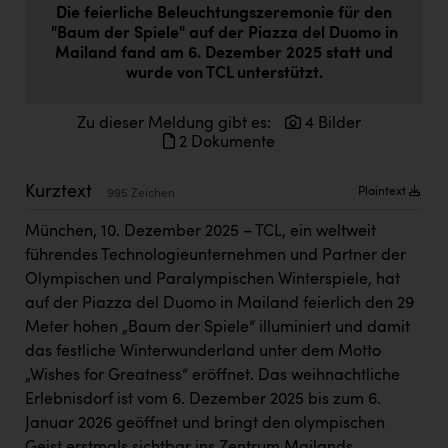
Die feierliche Beleuchtungszeremonie für den
Doppler Gruppe
"Baum der Spiele" auf der Piazza del Duomo in
ERLUS AG
Mailand fand am 6. Dezember 2025 statt und
wurde von TCL unterstützt.
everfield
Zu dieser Meldung gibt es:
4 Bilder
Firmenradl
2 Dokumente
Fristads Austria
Kurztext
Plaintext
995 Zeichen
HIG Infomotion Group
München, 10. Dezember 2025 – TCL, ein weltweit
IFE Austria GmbH
führendes Technologieunternehmen und Partner der
Immotech
Olympischen und Paralympischen Winterspiele, hat
auf der Piazza del Duomo in Mailand feierlich den 29
INTERSPAR
Meter hohen „Baum der Spiele“ illuminiert und damit
INTERSPORT Austria
das festliche Winterwunderland unter dem Motto
„Wishes for Greatness“ eröffnet. Das weihnachtliche
Jesolo
Erlebnisdorf ist vom 6. Dezember 2025 bis zum 6.
Jane Goodall Institute Austria
Januar 2026 geöffnet und bringt den olympischen