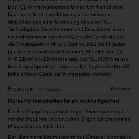
Geist erstmals sichtbar ins Zentrum Mailands.
Kärcher
Das TCL-Winterwunderland bietet fünf thematische
Iglus, sportliche Installationen, unterhaltsame
Karin Liedl
Aktivitäten und eine Ausstellung aktueller TCL-
KEBA
Technologien. Besucherinnen und Besucher erleben
ein multisensorisches Umfeld, das die Vorfreude auf
KIWI Kinderwunsch Institut Dr. Loimer
die Winterspiele in Milano Cortina 2026 stärkt. Jedes
KLIPP Frisör
Iglu repräsentiert einen Kontinent. Mit Hilfe des TCL
X11K QD-Mini-LED-Fernsehers, des TCL Z100 Wireless
Kleider Bauer
Free Sound Speakers sowie der TCL RayNeo X3 Pro AR-
Kremsmüller Anlagenbau GmbH
Brille erleben Gäste die Winterspiele immersiv.
Maximarkt
Pressetext
Plaintext
2346 Zeichen
Oldtimer Raststationen und Motorhotels
Starke Partnerschaften für ein nachhaltiges Fest
Österreichischer Kachelofenverband
Die Eröffnungsfeier fand in enger Zusammenarbeit
Orlen
mit der Stadt Mailand und dem Organisationskomitee
Milano Cortina 2026 statt.
Passage Linz
Der illuminierte Baum stammt aus Dimaro Folgarida in