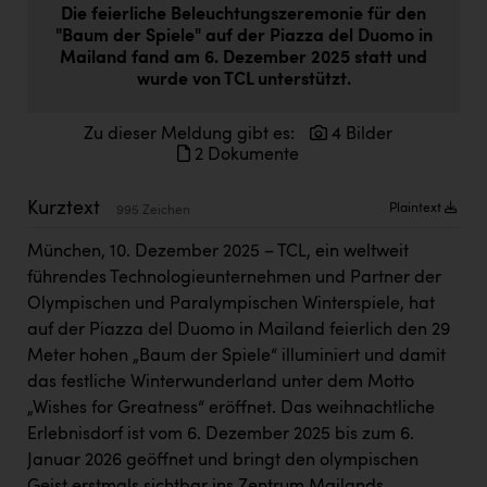
Die feierliche Beleuchtungszeremonie für den
Doppler Gruppe
"Baum der Spiele" auf der Piazza del Duomo in
ERLUS AG
Mailand fand am 6. Dezember 2025 statt und
wurde von TCL unterstützt.
everfield
Zu dieser Meldung gibt es:
4 Bilder
Firmenradl
2 Dokumente
Fristads Austria
Kurztext
Plaintext
995 Zeichen
HIG Infomotion Group
München, 10. Dezember 2025 – TCL, ein weltweit
IFE Austria GmbH
führendes Technologieunternehmen und Partner der
Immotech
Olympischen und Paralympischen Winterspiele, hat
auf der Piazza del Duomo in Mailand feierlich den 29
INTERSPAR
Meter hohen „Baum der Spiele“ illuminiert und damit
INTERSPORT Austria
das festliche Winterwunderland unter dem Motto
„Wishes for Greatness“ eröffnet. Das weihnachtliche
Jesolo
Erlebnisdorf ist vom 6. Dezember 2025 bis zum 6.
Jane Goodall Institute Austria
Januar 2026 geöffnet und bringt den olympischen