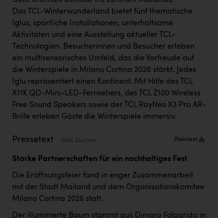
Geist erstmals sichtbar ins Zentrum Mailands.
Kärcher
Das TCL-Winterwunderland bietet fünf thematische
Iglus, sportliche Installationen, unterhaltsame
Karin Liedl
Aktivitäten und eine Ausstellung aktueller TCL-
KEBA
Technologien. Besucherinnen und Besucher erleben
ein multisensorisches Umfeld, das die Vorfreude auf
KIWI Kinderwunsch Institut Dr. Loimer
die Winterspiele in Milano Cortina 2026 stärkt. Jedes
KLIPP Frisör
Iglu repräsentiert einen Kontinent. Mit Hilfe des TCL
X11K QD-Mini-LED-Fernsehers, des TCL Z100 Wireless
Kleider Bauer
Free Sound Speakers sowie der TCL RayNeo X3 Pro AR-
Kremsmüller Anlagenbau GmbH
Brille erleben Gäste die Winterspiele immersiv.
Maximarkt
Pressetext
Plaintext
2346 Zeichen
Oldtimer Raststationen und Motorhotels
Starke Partnerschaften für ein nachhaltiges Fest
Österreichischer Kachelofenverband
Die Eröffnungsfeier fand in enger Zusammenarbeit
Orlen
mit der Stadt Mailand und dem Organisationskomitee
Milano Cortina 2026 statt.
Passage Linz
Der illuminierte Baum stammt aus Dimaro Folgarida in