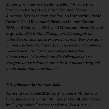
TCL
Zu den prominenten Gästen zählten Martina Riva,
TGW Logistics
Stadträtin für Sport der Stadt Mailand, Marco
Alparone, Vizepräsident der Region Lombardei, Nevio
TRAILOMAT & Cycling Austria
Devidè, Chief Revenue Officer von Milano Cortina
2026, und Carlos Li, CEO von TCL Europe. Nevio Devidè
VERITAS
ergänzte:
„Die Unterstützung von TCL spiegelt ein
Vier Diamanten
tiefes Verständnis unserer gemeinsamen Werte wider –
Einheit, Leidenschaft und das Streben nach Exzellenz.
Vorlagenportal
Dies ist eine unschätzbare Gelegenheit, den
Wir besiegen Krebs
olympischen Geist direkt an die Öffentlichkeit zu
bringen, und wir freuen uns sehr, auf diesem Weg mit
Wirtschaftskammer OÖ
ihnen zusammenzuarbeiten.“
ZGONC
ZULuft - Zukunft Luft Austria
TCL während der Winterspiele
z.l.ö.
Während der Spiele 2026 wird TCL seine Marke und
Produkte zusätzlich am Mailänder Hauptbahnhof und
Österreichisches Hebammengremium
im Olympischen Dorf präsentieren. Vom 4. bis 22.