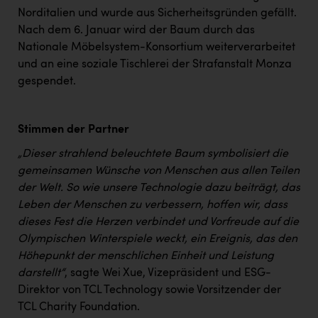
PEZ
Norditalien und wurde aus Sicherheitsgründen gefällt.
Nach dem 6. Januar wird der Baum durch das
PÜSPÖK
Nationale Möbelsystem-Konsortium weiterverarbeitet
REMAX
und an eine soziale Tischlerei der Strafanstalt Monza
gespendet.
RE/MAX Welcome
Resch&Frisch
Stimmen der Partner
RUBBLE MASTER
„Dieser strahlend beleuchtete Baum symbolisiert die
Ruderclub Wels
gemeinsamen Wünsche von Menschen aus allen Teilen
der Welt. So wie unsere Technologie dazu beiträgt, das
SCRI - Salzburg Cancer Research Institute
Leben der Menschen zu verbessern, hoffen wir, dass
SCHMACHTL GmbH
dieses Fest die Herzen verbindet und Vorfreude auf die
Olympischen Winterspiele weckt, ein Ereignis, das den
Schwingshandl - automation technology gmbh
Höhepunkt der menschlichen Einheit und Leistung
Seher + Partner
darstellt“
, sagte Wei Xue, Vizepräsident und ESG-
Direktor von TCL Technology sowie Vorsitzender der
Smurfit Westrock Nettingsdorf
TCL Charity Foundation.