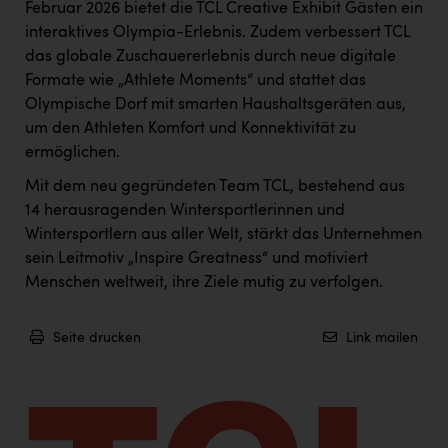
Wirtschaftskammer OÖ Energiehandel
Februar 2026 bietet die TCL Creative Exhibit Gästen ein
interaktives Olympia-Erlebnis. Zudem verbessert TCL
Dopgas
das globale Zuschauererlebnis durch neue digitale
kunden basics
Formate wie „Athlete Moments“ und stattet das
Olympische Dorf mit smarten Haushaltsgeräten aus,
kontakt
um den Athleten Komfort und Konnektivität zu
ermöglichen.
Mit dem neu gegründeten Team TCL, bestehend aus
14 herausragenden Wintersportlerinnen und
Wintersportlern aus aller Welt, stärkt das Unternehmen
sein Leitmotiv „Inspire Greatness“ und motiviert
Menschen weltweit, ihre Ziele mutig zu verfolgen.
Seite drucken
Link mailen