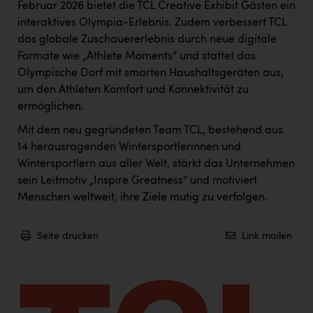
Wirtschaftskammer OÖ Energiehandel
Februar 2026 bietet die TCL Creative Exhibit Gästen ein
interaktives Olympia-Erlebnis. Zudem verbessert TCL
Dopgas
das globale Zuschauererlebnis durch neue digitale
kunden basics
Formate wie „Athlete Moments“ und stattet das
Olympische Dorf mit smarten Haushaltsgeräten aus,
kontakt
um den Athleten Komfort und Konnektivität zu
ermöglichen.
Mit dem neu gegründeten Team TCL, bestehend aus
14 herausragenden Wintersportlerinnen und
Wintersportlern aus aller Welt, stärkt das Unternehmen
sein Leitmotiv „Inspire Greatness“ und motiviert
Menschen weltweit, ihre Ziele mutig zu verfolgen.
Seite drucken
Link mailen