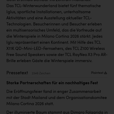
Geist erstmals sichtbar ins Zentrum Mailands.
Kärcher
Das TCL-Winterwunderland bietet fünf thematische
Iglus, sportliche Installationen, unterhaltsame
Karin Liedl
Aktivitäten und eine Ausstellung aktueller TCL-
KEBA
Technologien. Besucherinnen und Besucher erleben
ein multisensorisches Umfeld, das die Vorfreude auf
KIWI Kinderwunsch Institut Dr. Loimer
die Winterspiele in Milano Cortina 2026 stärkt. Jedes
KLIPP Frisör
Iglu repräsentiert einen Kontinent. Mit Hilfe des TCL
X11K QD-Mini-LED-Fernsehers, des TCL Z100 Wireless
Kleider Bauer
Free Sound Speakers sowie der TCL RayNeo X3 Pro AR-
Kremsmüller Anlagenbau GmbH
Brille erleben Gäste die Winterspiele immersiv.
Maximarkt
Pressetext
Plaintext
2346 Zeichen
Oldtimer Raststationen und Motorhotels
Starke Partnerschaften für ein nachhaltiges Fest
Österreichischer Kachelofenverband
Die Eröffnungsfeier fand in enger Zusammenarbeit
Orlen
mit der Stadt Mailand und dem Organisationskomitee
Milano Cortina 2026 statt.
Passage Linz
Der illuminierte Baum stammt aus Dimaro Folgarida in