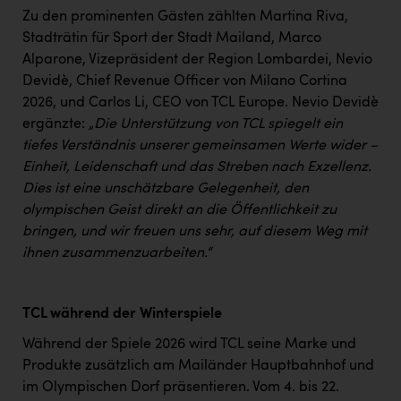
TCL
Zu den prominenten Gästen zählten Martina Riva,
TGW Logistics
Stadträtin für Sport der Stadt Mailand, Marco
Alparone, Vizepräsident der Region Lombardei, Nevio
TRAILOMAT & Cycling Austria
Devidè, Chief Revenue Officer von Milano Cortina
2026, und Carlos Li, CEO von TCL Europe. Nevio Devidè
VERITAS
ergänzte:
„Die Unterstützung von TCL spiegelt ein
Vier Diamanten
tiefes Verständnis unserer gemeinsamen Werte wider –
Einheit, Leidenschaft und das Streben nach Exzellenz.
Vorlagenportal
Dies ist eine unschätzbare Gelegenheit, den
Wir besiegen Krebs
olympischen Geist direkt an die Öffentlichkeit zu
bringen, und wir freuen uns sehr, auf diesem Weg mit
Wirtschaftskammer OÖ
ihnen zusammenzuarbeiten.“
ZGONC
ZULuft - Zukunft Luft Austria
TCL während der Winterspiele
z.l.ö.
Während der Spiele 2026 wird TCL seine Marke und
Produkte zusätzlich am Mailänder Hauptbahnhof und
Österreichisches Hebammengremium
im Olympischen Dorf präsentieren. Vom 4. bis 22.