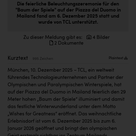
Die feierliche Beleuchtungszeremonie für den
Doppler Gruppe
"Baum der Spiele" auf der Piazza del Duomo in
ERLUS AG
Mailand fand am 6. Dezember 2025 statt und
wurde von TCL unterstützt.
everfield
Zu dieser Meldung gibt es:
4 Bilder
Firmenradl
2 Dokumente
Fristads Austria
Kurztext
Plaintext
995 Zeichen
HIG Infomotion Group
München, 10. Dezember 2025 – TCL, ein weltweit
IFE Austria GmbH
führendes Technologieunternehmen und Partner der
Immotech
Olympischen und Paralympischen Winterspiele, hat
auf der Piazza del Duomo in Mailand feierlich den 29
INTERSPAR
Meter hohen „Baum der Spiele“ illuminiert und damit
INTERSPORT Austria
das festliche Winterwunderland unter dem Motto
„Wishes for Greatness“ eröffnet. Das weihnachtliche
Jesolo
Erlebnisdorf ist vom 6. Dezember 2025 bis zum 6.
Jane Goodall Institute Austria
Januar 2026 geöffnet und bringt den olympischen