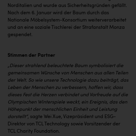
PEZ
Norditalien und wurde aus Sicherheitsgründen gefällt.
Nach dem 6. Januar wird der Baum durch das
PÜSPÖK
Nationale Möbelsystem-Konsortium weiterverarbeitet
REMAX
und an eine soziale Tischlerei der Strafanstalt Monza
gespendet.
RE/MAX Welcome
Resch&Frisch
Stimmen der Partner
RUBBLE MASTER
„Dieser strahlend beleuchtete Baum symbolisiert die
Ruderclub Wels
gemeinsamen Wünsche von Menschen aus allen Teilen
der Welt. So wie unsere Technologie dazu beiträgt, das
SCRI - Salzburg Cancer Research Institute
Leben der Menschen zu verbessern, hoffen wir, dass
SCHMACHTL GmbH
dieses Fest die Herzen verbindet und Vorfreude auf die
Olympischen Winterspiele weckt, ein Ereignis, das den
Schwingshandl - automation technology gmbh
Höhepunkt der menschlichen Einheit und Leistung
Seher + Partner
darstellt“
, sagte Wei Xue, Vizepräsident und ESG-
Direktor von TCL Technology sowie Vorsitzender der
Smurfit Westrock Nettingsdorf
TCL Charity Foundation.