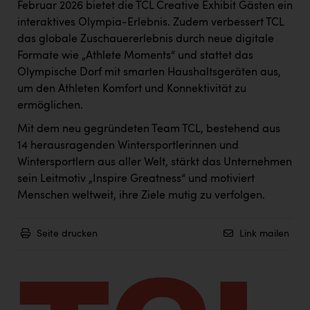
Wirtschaftskammer OÖ Energiehandel
Februar 2026 bietet die TCL Creative Exhibit Gästen ein
interaktives Olympia-Erlebnis. Zudem verbessert TCL
Dopgas
das globale Zuschauererlebnis durch neue digitale
kunden basics
Formate wie „Athlete Moments“ und stattet das
Olympische Dorf mit smarten Haushaltsgeräten aus,
kontakt
um den Athleten Komfort und Konnektivität zu
ermöglichen.
Mit dem neu gegründeten Team TCL, bestehend aus
14 herausragenden Wintersportlerinnen und
Wintersportlern aus aller Welt, stärkt das Unternehmen
sein Leitmotiv „Inspire Greatness“ und motiviert
Menschen weltweit, ihre Ziele mutig zu verfolgen.
Seite drucken
Link mailen