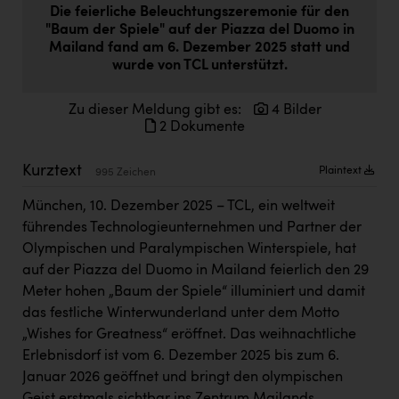
Die feierliche Beleuchtungszeremonie für den
Doppler Gruppe
"Baum der Spiele" auf der Piazza del Duomo in
ERLUS AG
Mailand fand am 6. Dezember 2025 statt und
wurde von TCL unterstützt.
everfield
Zu dieser Meldung gibt es:
4 Bilder
Firmenradl
2 Dokumente
Fristads Austria
Kurztext
Plaintext
995 Zeichen
HIG Infomotion Group
München, 10. Dezember 2025 – TCL, ein weltweit
IFE Austria GmbH
führendes Technologieunternehmen und Partner der
Immotech
Olympischen und Paralympischen Winterspiele, hat
auf der Piazza del Duomo in Mailand feierlich den 29
INTERSPAR
Meter hohen „Baum der Spiele“ illuminiert und damit
INTERSPORT Austria
das festliche Winterwunderland unter dem Motto
„Wishes for Greatness“ eröffnet. Das weihnachtliche
Jesolo
Erlebnisdorf ist vom 6. Dezember 2025 bis zum 6.
Jane Goodall Institute Austria
Januar 2026 geöffnet und bringt den olympischen