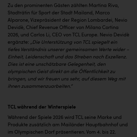
TCL
Zu den prominenten Gästen zählten Martina Riva,
TGW Logistics
Stadträtin für Sport der Stadt Mailand, Marco
Alparone, Vizepräsident der Region Lombardei, Nevio
TRAILOMAT & Cycling Austria
Devidè, Chief Revenue Officer von Milano Cortina
2026, und Carlos Li, CEO von TCL Europe. Nevio Devidè
VERITAS
ergänzte:
„Die Unterstützung von TCL spiegelt ein
Vier Diamanten
tiefes Verständnis unserer gemeinsamen Werte wider –
Einheit, Leidenschaft und das Streben nach Exzellenz.
Vorlagenportal
Dies ist eine unschätzbare Gelegenheit, den
Wir besiegen Krebs
olympischen Geist direkt an die Öffentlichkeit zu
bringen, und wir freuen uns sehr, auf diesem Weg mit
Wirtschaftskammer OÖ
ihnen zusammenzuarbeiten.“
ZGONC
ZULuft - Zukunft Luft Austria
TCL während der Winterspiele
z.l.ö.
Während der Spiele 2026 wird TCL seine Marke und
Produkte zusätzlich am Mailänder Hauptbahnhof und
Österreichisches Hebammengremium
im Olympischen Dorf präsentieren. Vom 4. bis 22.