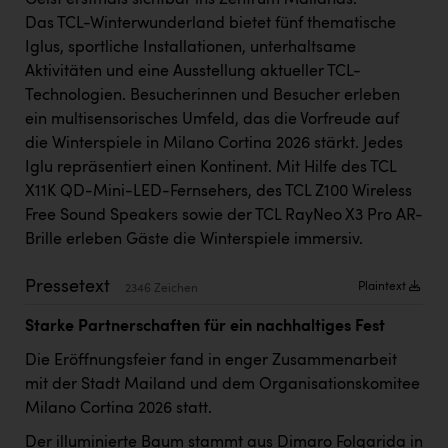
Geist erstmals sichtbar ins Zentrum Mailands.
Kärcher
Das TCL-Winterwunderland bietet fünf thematische
Iglus, sportliche Installationen, unterhaltsame
Karin Liedl
Aktivitäten und eine Ausstellung aktueller TCL-
KEBA
Technologien. Besucherinnen und Besucher erleben
ein multisensorisches Umfeld, das die Vorfreude auf
KIWI Kinderwunsch Institut Dr. Loimer
die Winterspiele in Milano Cortina 2026 stärkt. Jedes
KLIPP Frisör
Iglu repräsentiert einen Kontinent. Mit Hilfe des TCL
X11K QD-Mini-LED-Fernsehers, des TCL Z100 Wireless
Kleider Bauer
Free Sound Speakers sowie der TCL RayNeo X3 Pro AR-
Kremsmüller Anlagenbau GmbH
Brille erleben Gäste die Winterspiele immersiv.
Maximarkt
Pressetext
Plaintext
2346 Zeichen
Oldtimer Raststationen und Motorhotels
Starke Partnerschaften für ein nachhaltiges Fest
Österreichischer Kachelofenverband
Die Eröffnungsfeier fand in enger Zusammenarbeit
Orlen
mit der Stadt Mailand und dem Organisationskomitee
Milano Cortina 2026 statt.
Passage Linz
Der illuminierte Baum stammt aus Dimaro Folgarida in