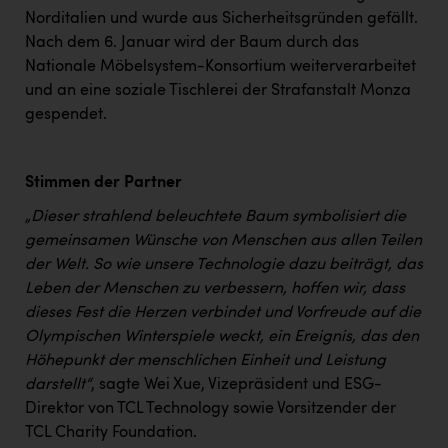
PEZ
Norditalien und wurde aus Sicherheitsgründen gefällt.
Nach dem 6. Januar wird der Baum durch das
PÜSPÖK
Nationale Möbelsystem-Konsortium weiterverarbeitet
REMAX
und an eine soziale Tischlerei der Strafanstalt Monza
gespendet.
RE/MAX Welcome
Resch&Frisch
Stimmen der Partner
RUBBLE MASTER
„Dieser strahlend beleuchtete Baum symbolisiert die
Ruderclub Wels
gemeinsamen Wünsche von Menschen aus allen Teilen
der Welt. So wie unsere Technologie dazu beiträgt, das
SCRI - Salzburg Cancer Research Institute
Leben der Menschen zu verbessern, hoffen wir, dass
SCHMACHTL GmbH
dieses Fest die Herzen verbindet und Vorfreude auf die
Olympischen Winterspiele weckt, ein Ereignis, das den
Schwingshandl - automation technology gmbh
Höhepunkt der menschlichen Einheit und Leistung
Seher + Partner
darstellt“
, sagte Wei Xue, Vizepräsident und ESG-
Direktor von TCL Technology sowie Vorsitzender der
Smurfit Westrock Nettingsdorf
TCL Charity Foundation.