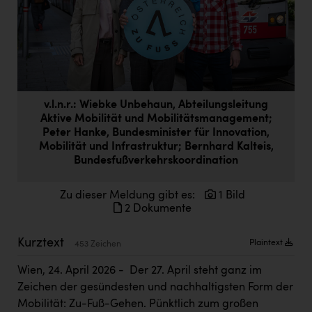
Doppler Gruppe
ERLUS AG
everfield
Firmenradl
v.l.n.r.: Wiebke Unbehaun, Abteilungsleitung
Fristads Austria
Aktive Mobilität und Mobilitätsmanagement;
Peter Hanke, Bundesminister für Innovation,
HIG Infomotion Group
Mobilität und Infrastruktur; Bernhard Kalteis,
Bundesfußverkehrskoordination
IFE Austria GmbH
Immotech
Zu dieser Meldung gibt es:
1 Bild
2 Dokumente
INTERSPAR
Kurztext
INTERSPORT Austria
Plaintext
453 Zeichen
Jesolo
Wien, 24. April 2026 - Der 27. April steht ganz im
Zeichen der gesündesten und nachhaltigsten Form der
Jane Goodall Institute Austria
Mobilität: Zu-Fuß-Gehen. Pünktlich zum großen