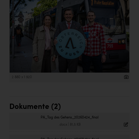
2 880 x 1 920
Dokumente (2)
PA_Tag des Gehens_20260424_final
.docx
|
81,5 KB