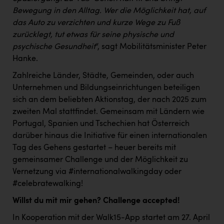
PEZ
Bewegung in den Alltag. Wer die Möglichkeit hat, auf
PÜSPÖK
das Auto zu verzichten und kurze Wege zu Fuß
zurücklegt, tut etwas für seine physische und
REMAX
psychische Gesundheit
“, sagt Mobilitätsminister Peter
Hanke.
RE/MAX Welcome
Zahlreiche Länder, Städte, Gemeinden, oder auch
Resch&Frisch
Unternehmen und Bildungseinrichtungen beteiligen
RUBBLE MASTER
sich an dem beliebten Aktionstag, der nach 2025 zum
zweiten Mal stattfindet. Gemeinsam mit Ländern wie
Ruderclub Wels
Portugal, Spanien und Tschechien hat Österreich
SCRI - Salzburg Cancer Research Institute
darüber hinaus die Initiative für einen internationalen
Tag des Gehens gestartet – heuer bereits mit
SCHMACHTL GmbH
gemeinsamer Challenge und der Möglichkeit zu
Schwingshandl - automation technology gmbh
Vernetzung via #internationalwalkingday oder
#celebratewalking!
Seher + Partner
Willst du mit mir gehen? Challenge accepted!
Smurfit Westrock Nettingsdorf
In Kooperation mit der Walk15-App startet am 27. April