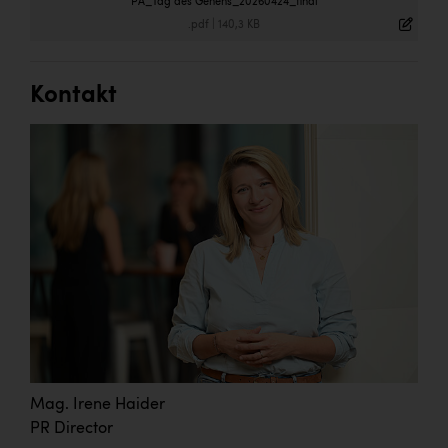
PA_Tag des Gehens_20260424_final
.pdf
|
140,3 KB
Kontakt
Mag. Irene Haider
PR Director