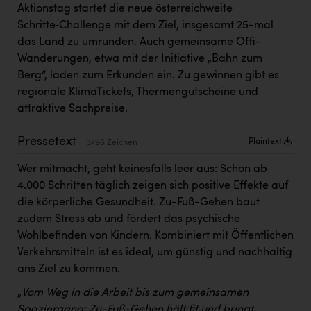
Kärcher
Aktionstag startet die neue österreichweite
Schritte‑Challenge mit dem Ziel, insgesamt 25-mal
Karin Liedl
das Land zu umrunden. Auch gemeinsame Öffi-
Wanderungen, etwa mit der Initiative „Bahn zum
KEBA
Berg“, laden zum Erkunden ein. Zu gewinnen gibt es
KIWI Kinderwunsch Institut Dr. Loimer
regionale KlimaTickets, Thermengutscheine und
attraktive Sachpreise.
KLIPP Frisör
Kleider Bauer
Pressetext
Plaintext
3796 Zeichen
Kremsmüller Anlagenbau GmbH
Wer mitmacht, geht keinesfalls leer aus: Schon ab
4.000 Schritten täglich zeigen sich positive Effekte auf
Maximarkt
die körperliche Gesundheit. Zu-Fuß-Gehen baut
Oldtimer Raststationen und Motorhotels
zudem Stress ab und fördert das psychische
Wohlbefinden von Kindern. Kombiniert mit Öffentlichen
Österreichischer Kachelofenverband
Verkehrsmitteln ist es ideal, um günstig und nachhaltig
Orlen
ans Ziel zu kommen.
Passage Linz
„
Vom Weg in die Arbeit bis zum gemeinsamen
Spaziergang: Zu-Fuß-Gehen hält fit und bringt