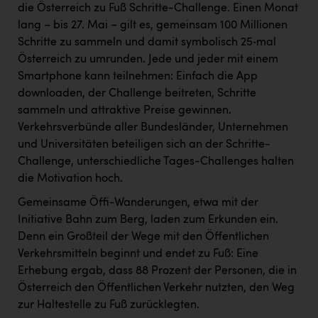
TCL
die Österreich zu Fuß Schritte-Challenge. Einen Monat
lang – bis 27. Mai – gilt es, gemeinsam 100 Millionen
TGW Logistics
Schritte zu sammeln und damit symbolisch 25‑mal
TRAILOMAT & Cycling Austria
Österreich zu umrunden. Jede und jeder mit einem
Smartphone kann teilnehmen: Einfach die App
VERITAS
downloaden, der Challenge beitreten, Schritte
Vier Diamanten
sammeln und attraktive Preise gewinnen.
Verkehrsverbünde aller Bundesländer, Unternehmen
Vorlagenportal
und Universitäten beteiligen sich an der Schritte-
Wir besiegen Krebs
Challenge, unterschiedliche Tages-Challenges halten
die Motivation hoch.
Wirtschaftskammer OÖ
Gemeinsame Öffi-Wanderungen, etwa mit der
ZGONC
Initiative Bahn zum Berg, laden zum Erkunden ein.
Denn ein Großteil der Wege mit den Öffentlichen
ZULuft - Zukunft Luft Austria
Verkehrsmitteln beginnt und endet zu Fuß: Eine
z.l.ö.
Erhebung ergab, dass 88 Prozent der Personen, die in
Österreich den Öffentlichen Verkehr nutzten, den Weg
Österreichisches Hebammengremium
zur Haltestelle zu Fuß zurücklegten.