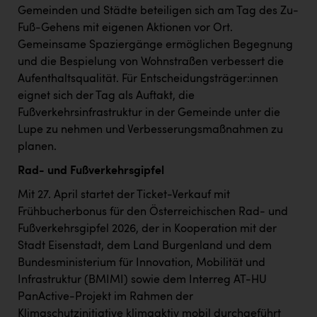
Wirtschaftskammer OÖ Energiehandel
Gemeinden und Städte beteiligen sich am Tag des Zu-
Dopgas
Fuß-Gehens mit eigenen Aktionen vor Ort.
Gemeinsame Spaziergänge ermöglichen Begegnung
kunden basics
und die Bespielung von Wohnstraßen verbessert die
Aufenthaltsqualität. Für Entscheidungsträger:innen
kontakt
eignet sich der Tag als Auftakt, die
Fußverkehrsinfrastruktur in der Gemeinde unter die
Lupe zu nehmen und Verbesserungsmaßnahmen zu
planen.
Rad- und Fußverkehrsgipfel
Mit 27. April startet der Ticket-Verkauf mit
Frühbucherbonus für den Österreichischen Rad- und
Fußverkehrsgipfel 2026, der in Kooperation mit der
Stadt Eisenstadt, dem Land Burgenland und dem
Bundesministerium für Innovation, Mobilität und
Infrastruktur (BMIMI) sowie dem Interreg AT-HU
PanActive-Projekt im Rahmen der
Klimaschutzinitiative klimaaktiv mobil durchgeführt