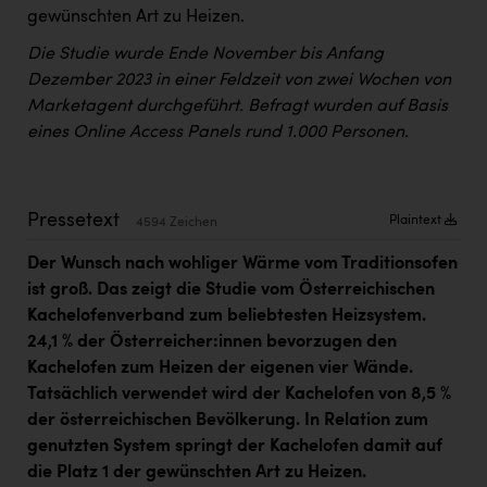
Kärcher
gewünschten Art zu Heizen.
Karin Liedl
Die Studie wurde Ende November bis Anfang
Dezember 2023 in einer Feldzeit von zwei Wochen von
KEBA
Marketagent durchgeführt. Befragt wurden auf Basis
eines Online Access Panels rund 1.000 Personen.
KIWI Kinderwunsch Institut Dr. Loimer
KLIPP Frisör
Kleider Bauer
Pressetext
Plaintext
4594 Zeichen
Kremsmüller Anlagenbau GmbH
Der Wunsch nach wohliger Wärme vom Traditionsofen
ist groß. Das zeigt die Studie vom Österreichischen
Maximarkt
Kachelofenverband zum beliebtesten Heizsystem.
Oldtimer Raststationen und Motorhotels
24,1 % der Österreicher:innen bevorzugen den
Kachelofen zum Heizen der eigenen vier Wände.
Österreichischer Kachelofenverband
Tatsächlich verwendet wird der Kachelofen von 8,5 %
Orlen
der österreichischen Bevölkerung. In Relation zum
genutzten System springt der Kachelofen damit auf
Passage Linz
die Platz 1 der gewünschten Art zu Heizen.