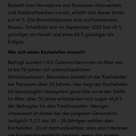
Wirtschaftskammer OÖ Energiehandel
Bezieht man Fernwärme aus Biomasse-Heizwerken
Dopgas
und Holzkraftwerken mit ein, erhöht sich dieser Anteil
auf 41 %. Die Brennholzpreise sind auf konstantem
kunden basics
Niveau. Scheitholz war im September 2023 fast 45 %
günstiger als Heizöl und etwa 59 % günstiger als
kontakt
Erdgas.
Wer sich einen Kachelofen wünscht
Befragt wurden 1.012 Österreicher:innen im Alter von
14 bis 75 Jahren mit unterschiedlichen
Wohnsituationen. Besonders beliebt ist der Kachelofen
bei Personen über 50 Jahren. Hier liegt der Kachelofen
als bevorzugtes Heizsystem ganz klar an erster Stelle.
Im Alter über 70 Jahre entscheiden sich sogar 45,6 %
der Befragten für den Traditionsofen. Weniger
interessant ist dieser bei der jüngeren Generation.
Lediglich 11,3 % der 20 – 29 Jährigen wählen den
Kachelofen. „Es ist nachvollziehbar, dass das Interesse
am Kachelofen erstmals beginnt, wenn das eigene