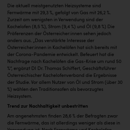
PEZ
Die aktuell meistgenutzten Heizsysteme sind
Fernwärme mit 29,3 %, gefolgt von Gas mit 26,2 %.
PÜSPÖK
Zurzeit am wenigsten in Verwendung sind der
REMAX
Kachelofen (8,5 %), Strom (9,4 %) und Öl (9,8 %) Die
Präferenzen der Österreicher:innen sehen jedoch
RE/MAX Welcome
anders aus. „Das verstärkte Interesse der
Resch&Frisch
Österreicher:innen in Kachelöfen hat sich bereits mit
der Corona-Pandemie entwickelt. Befeuert hat die
RUBBLE MASTER
Nachfrage nach Kachelöfen die Gas-Krise um rund 50
Ruderclub Wels
%“, ergänzt DI Dr. Thomas Schiffert, Geschäftsführer
Österreichischer Kachelofenverband die Ergebnisse
SCRI - Salzburg Cancer Research Institute
der Studie. Vor allem Nutzer von Öl und Strom (über 30
SCHMACHTL GmbH
%) wählen den Traditionsofen als bevorzugtes
Heizsystem.
Schwingshandl - automation technology gmbh
Trend zur Nachhaltigkeit unbestritten
Seher + Partner
Am angenehmsten finden 28,6 % der Befragten zwar
Smurfit Westrock Nettingsdorf
die Fernwärme, das ist allerdings weniger als diese in