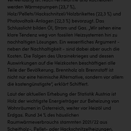
Verwendung ist. Nach Fernwärme und Kachelofen
TCL
werden Wärmepumpen (23,7 %),
TGW Logistics
Holz/Pellets/Hackschnitzel/Holzbrikettes (22,3 %) und
Photovoltaik-Anlagen (22,3 %) bevorzugt. Das
TRAILOMAT & Cycling Austria
Schlusslicht bilden Öl, Strom und Gas. „Wir sehen eine
VERITAS
klare Tendenz weg von fossilen Heizsystemen hin zu
nachhaltigen Lösungen. Ein wesentliches Argument -
Vier Diamanten
neben der Nachhaltigkeit - sind dabei aber auch die
Vorlagenportal
Kosten. Die Folgen des Ukrainekrieges und dessen
Auswirkungen auf die Heizkosten beschäftigen alle
Wir besiegen Krebs
Teile der Bevölkerung. Brennholz als Brennstoff ist
Wirtschaftskammer OÖ
nicht nur eine heimische Alternative, sondern vor allem
die kostengünstigste“, erklärt Schiffert.
ZGONC
Laut der aktuellen Erhebung der Statistik Austria ist
ZULuft - Zukunft Luft Austria
Holz der wichtigste Energieträger zur Beheizung von
Wohnräumen in Österreich, weiter vor Heizöl und
z.l.ö.
Erdgas. Rund 34 % des häuslichen
Österreichisches Hebammengremium
Raumwärmeverbrauchs stammten 2021/22 aus
Scheitholz-, Pellet- oder Hackschnitzelheizungen.