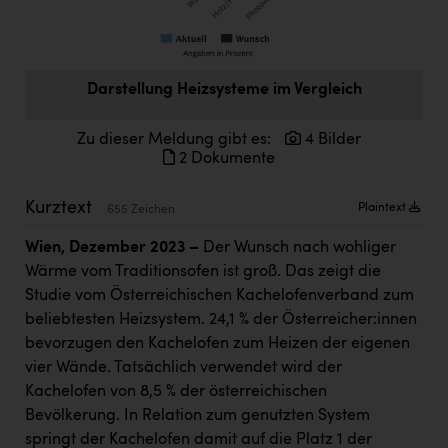
Doppler Gruppe
ERLUS AG
Darstellung Heizsysteme im Vergleich
everfield
Firmenradl
Zu dieser Meldung gibt es:
4 Bilder
2 Dokumente
Fristads Austria
HIG Infomotion Group
Kurztext
Plaintext
655 Zeichen
IFE Austria GmbH
Wien, Dezember 2023 –
Der Wunsch nach wohliger
Wärme vom Traditionsofen ist groß. Das zeigt die
Immotech
Studie vom Österreichischen Kachelofenverband zum
INTERSPAR
beliebtesten Heizsystem. 24,1 % der Österreicher:innen
bevorzugen den Kachelofen zum Heizen der eigenen
INTERSPORT Austria
vier Wände. Tatsächlich verwendet wird der
Jesolo
Kachelofen von 8,5 % der österreichischen
Bevölkerung. In Relation zum genutzten System
Jane Goodall Institute Austria
springt der Kachelofen damit auf die Platz 1 der