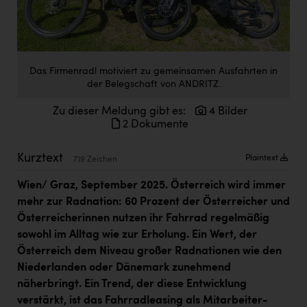
Doppler Gruppe
ERLUS AG
everfield
Das Firmenradl motiviert zu gemeinsamen Ausfahrten in
der Belegschaft von ANDRITZ.
Firmenradl
Zu dieser Meldung gibt es:
4 Bilder
Fristads Austria
2 Dokumente
HIG Infomotion Group
Kurztext
Plaintext
719 Zeichen
IFE Austria GmbH
Wien/ Graz, September 2025. Österreich wird immer
Immotech
mehr zur Radnation: 60 Prozent der Österreicher und
INTERSPAR
Österreicherinnen nutzen ihr Fahrrad regelmäßig
sowohl im Alltag wie zur Erholung. Ein Wert, der
INTERSPORT Austria
Österreich dem Niveau großer Radnationen wie den
Jesolo
Niederlanden oder Dänemark zunehmend
näherbringt. Ein Trend, der diese Entwicklung
Jane Goodall Institute Austria
verstärkt, ist das Fahrradleasing als Mitarbeiter-