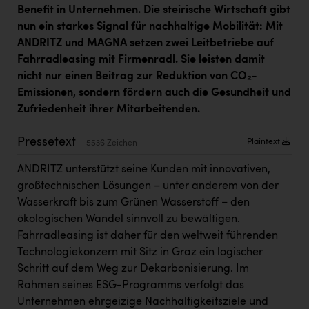
Kärcher
Benefit in Unternehmen. Die steirische Wirtschaft gibt
nun ein starkes Signal für nachhaltige Mobilität: Mit
Karin Liedl
ANDRITZ und MAGNA setzen zwei Leitbetriebe auf
Fahrradleasing mit Firmenradl. Sie leisten damit
KEBA
nicht nur einen Beitrag zur Reduktion von CO₂-
KIWI Kinderwunsch Institut Dr. Loimer
Emissionen, sondern fördern auch die Gesundheit und
Zufriedenheit ihrer Mitarbeitenden.
KLIPP Frisör
Kleider Bauer
Pressetext
Plaintext
5536 Zeichen
Kremsmüller Anlagenbau GmbH
ANDRITZ unterstützt seine Kunden mit innovativen,
großtechnischen Lösungen – unter anderem von der
Maximarkt
Wasserkraft bis zum Grünen Wasserstoff – den
Oldtimer Raststationen und Motorhotels
ökologischen Wandel sinnvoll zu bewältigen.
Fahrradleasing ist daher für den weltweit führenden
Österreichischer Kachelofenverband
Technologiekonzern mit Sitz in Graz ein logischer
Orlen
Schritt auf dem Weg zur Dekarbonisierung. Im
Rahmen seines ESG-Programms verfolgt das
Passage Linz
Unternehmen ehrgeizige Nachhaltigkeitsziele und