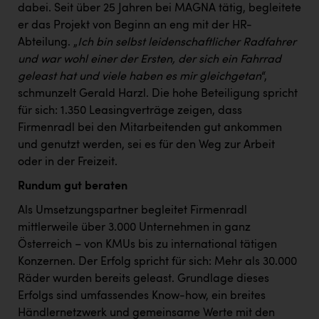
Wirtschaftskammer OÖ Energiehandel
dabei. Seit über 25 Jahren bei MAGNA tätig, begleitete
er das Projekt von Beginn an eng mit der HR-
Dopgas
Abteilung. „
Ich bin selbst leidenschaftlicher Radfahrer
kunden basics
und war wohl einer der Ersten, der sich ein Fahrrad
geleast hat und viele haben es mir gleichgetan
“,
kontakt
schmunzelt Gerald Harzl. Die hohe Beteiligung spricht
für sich: 1.350 Leasingverträge zeigen, dass
Firmenradl bei den Mitarbeitenden gut ankommen
und genutzt werden, sei es für den Weg zur Arbeit
oder in der Freizeit.
Rundum gut beraten
Als Umsetzungspartner begleitet Firmenradl
mittlerweile über 3.000 Unternehmen in ganz
Österreich – von KMUs bis zu international tätigen
Konzernen. Der Erfolg spricht für sich: Mehr als 30.000
Räder wurden bereits geleast. Grundlage dieses
Erfolgs sind umfassendes Know-how, ein breites
Händlernetzwerk und gemeinsame Werte mit den