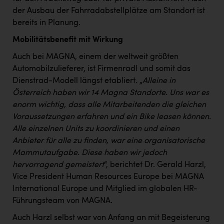
TCL
der Ausbau der Fahrradabstellplätze am Standort ist
TGW Logistics
bereits in Planung.
TRAILOMAT & Cycling Austria
Mobilitätsbenefit mit Wirkung
Auch bei MAGNA, einem der weltweit größten
VERITAS
Automobilzulieferer, ist Firmenradl und somit das
Vier Diamanten
Dienstrad-Modell längst etabliert. „
Alleine in
Österreich haben wir 14 Magna Standorte. Uns war es
Vorlagenportal
enorm wichtig, dass alle Mitarbeitenden die gleichen
Wir besiegen Krebs
Voraussetzungen erfahren und ein Bike leasen können.
Alle einzelnen Units zu koordinieren und einen
Wirtschaftskammer OÖ
Anbieter für alle zu finden, war eine organisatorische
ZGONC
Mammutaufgabe. Diese haben wir jedoch
hervorragend gemeistert
“, berichtet Dr. Gerald Harzl,
ZULuft - Zukunft Luft Austria
Vice President Human Resources Europe bei MAGNA
z.l.ö.
International Europe und Mitglied im globalen HR-
Führungsteam von MAGNA.
Österreichisches Hebammengremium
Auch Harzl selbst war von Anfang an mit Begeisterung