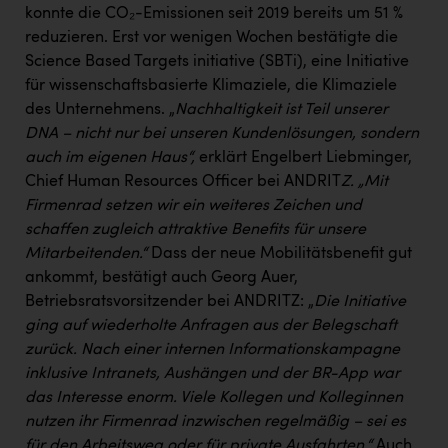
PEZ
konnte die CO₂-Emissionen seit 2019 bereits um 51 %
reduzieren. Erst vor wenigen Wochen bestätigte die
PÜSPÖK
Science Based Targets initiative (SBTi), eine Initiative
REMAX
für wissenschaftsbasierte Klimaziele, die Klimaziele
des Unternehmens. „
Nachhaltigkeit ist Teil unserer
RE/MAX Welcome
DNA – nicht nur bei unseren Kundenlösungen, sondern
Resch&Frisch
auch im eigenen Haus“,
erklärt Engelbert Liebminger,
Chief Human Resources Officer bei ANDRIT
Z. „Mit
RUBBLE MASTER
Firmenrad setzen wir ein weiteres Zeichen und
schaffen zugleich attraktive Benefits für unsere
Ruderclub Wels
Mitarbeitenden.“
Dass der neue Mobilitätsbenefit gut
SCRI - Salzburg Cancer Research Institute
ankommt, bestätigt auch Georg Auer,
Betriebsratsvorsitzender bei ANDRITZ: „
Die Initiative
SCHMACHTL GmbH
ging auf wiederholte Anfragen aus der Belegschaft
Schwingshandl - automation technology gmbh
zurück. Nach einer internen Informationskampagne
inklusive Intranets, Aushängen und der BR-App war
Seher + Partner
das Interesse enorm. Viele Kollegen und Kolleginnen
Smurfit Westrock Nettingsdorf
nutzen ihr Firmenrad inzwischen regelmäßig – sei es
für den Arbeitsweg oder für private Ausfahrten.“
Auch