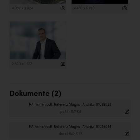
4 032 x 3 024
4 480 x 6 720
2 500 x 1 667
Dokumente (2)
PA Firmenradl_Referenz Magna_Andritz_01092025
.pdf
|
411,7 KB
PA Firmenradl_Referenz Magna_Andritz_01092025
.docx
|
542,6 KB