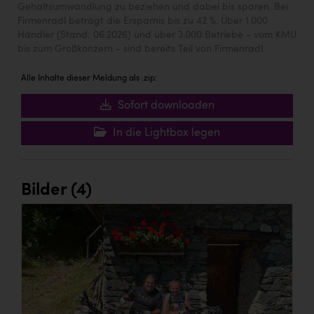
Gehaltsumwandlung zu beziehen und dabei bis sparen. Bei
Firmenradl beträgt die Ersparnis bis zu 42 %. Über 1.000
Händler (Stand: 06.2026) und über 3.000 Betriebe - vom KMU
bis zum Großkonzern - sind bereits Teil von Firmenradl.
Alle Inhalte dieser Meldung als .zip:
Sofort downloaden
In die Lightbox legen
Bilder (4)