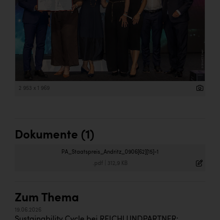
2 953 x 1 969
Dokumente (1)
PA_Staatspreis_Andritz_0906[62][15]-1
.pdf
|
312,9 KB
Zum Thema
19.06.2026
Sustainability Cycle bei REICHLUNDPARTNER: