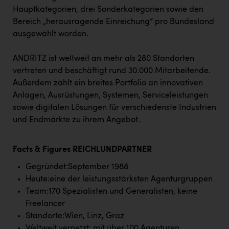
TCL
Hauptkategorien, drei Sonderkategorien sowie den
TGW Logistics
Bereich „herausragende Einreichung“ pro Bundesland
ausgewählt worden.
TRAILOMAT & Cycling Austria
ANDRITZ ist weltweit an mehr als 280 Standorten
VERITAS
vertreten und beschäftigt rund 30.000 Mitarbeitende.
Vier Diamanten
Außerdem zählt ein breites Portfolio an innovativen
Anlagen, Ausrüstungen, Systemen, Serviceleistungen
Vorlagenportal
sowie digitalen Lösungen für verschiedenste Industrien
Wir besiegen Krebs
und Endmärkte zu ihrem Angebot.
Wirtschaftskammer OÖ
Facts & Figures REICHLUNDPARTNER
ZGONC
Gegründet:September 1988
ZULuft - Zukunft Luft Austria
Heute:eine der leistungsstärksten Agenturgruppen
z.l.ö.
Team:170 Spezialisten und Generalisten, keine
Freelancer
Österreichisches Hebammengremium
Standorte:Wien, Linz, Graz
Weltweit vernetzt: mit über 100 Agenturen