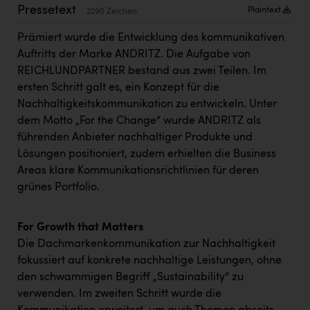
Kärcher
Pressetext
Plaintext
2290 Zeichen
Karin Liedl
Prämiert wurde die Entwicklung des kommunikativen
Auftritts der Marke ANDRITZ. Die Aufgabe von
KEBA
REICHLUNDPARTNER bestand aus zwei Teilen. Im
KIWI Kinderwunsch Institut Dr. Loimer
ersten Schritt galt es, ein Konzept für die
Nachhaltigkeitskommunikation zu entwickeln. Unter
KLIPP Frisör
dem Motto „For the Change“ wurde ANDRITZ als
Kleider Bauer
führenden Anbieter nachhaltiger Produkte und
Lösungen positioniert, zudem erhielten die Business
Kremsmüller Anlagenbau GmbH
Areas klare Kommunikationsrichtlinien für deren
grünes Portfolio.
Maximarkt
Oldtimer Raststationen und Motorhotels
For Growth that Matters
Österreichischer Kachelofenverband
Die Dachmarkenkommunikation zur Nachhaltigkeit
fokussiert auf konkrete nachhaltige Leistungen, ohne
Orlen
den schwammigen Begriff „Sustainability“ zu
Passage Linz
verwenden. Im zweiten Schritt wurde die