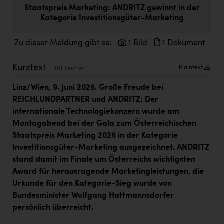
Doppler Gruppe
Staatspreis Marketing: ANDRITZ gewinnt in der
Kategorie Investitionsgüter-Marketing
ERLUS AG
Zu dieser Meldung gibt es:
1 Bild
1 Dokument
everfield
Firmenradl
Kurztext
Plaintext
461 Zeichen
Fristads Austria
Linz/Wien, 9. Juni 2026. Große Freude bei
REICHLUNDPARTNER und ANDRITZ: Der
HIG Infomotion Group
internationale Technologiekonzern
wurde am
IFE Austria GmbH
Montagabend bei der Gala zum Österreichischen
Staatspreis Marketing 2026 in der
Kategorie
Immotech
Investitionsgüter-Marketing ausgezeichnet. ANDRITZ
INTERSPAR
stand damit im Finale um
Österreichs wichtigsten
Award für herausragende Marketingleistungen, die
INTERSPORT Austria
Urkunde für den
Kategorie-Sieg wurde von
Jesolo
Bundesminister Wolfgang Hattmannsdorfer
persönlich überreicht.
Jane Goodall Institute Austria