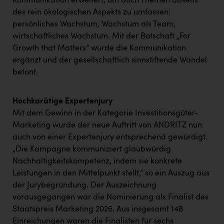
Kommunikation erweitert, um auch Themen abseits
PEZ
des rein ökologischen Aspekts zu umfassen:
PÜSPÖK
persönliches Wachstum, Wachstum als Team,
wirtschaftliches Wachstum. Mit der Botschaft „For
REMAX
Growth that Matters“ wurde die Kommunikation
RE/MAX Welcome
ergänzt und der gesellschaftlich sinnstiftende Wandel
betont.
Resch&Frisch
RUBBLE MASTER
Hochkarätige Expertenjury
Mit dem Gewinn in der Kategorie Investitionsgüter-
Ruderclub Wels
Marketing wurde der neue Auftritt von ANDRITZ nun
SCRI - Salzburg Cancer Research Institute
auch von einer Expertenjury entsprechend gewürdigt.
„Die Kampagne kommuniziert glaubwürdig
SCHMACHTL GmbH
Nachhaltigkeitskompetenz, indem sie konkrete
Schwingshandl - automation technology gmbh
Leistungen in den Mittelpunkt stellt,“ so ein Auszug aus
der Jurybegründung. Der Auszeichnung
Seher + Partner
vorausgegangen war die Nominierung als Finalist des
Smurfit Westrock Nettingsdorf
Staatspreis Marketing 2026. Aus insgesamt 148
Einreichungen waren die Finalisten für sechs