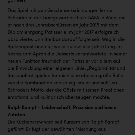
garniert.
PEZ
Das Spiel mit den Geschmacksrichtungen lernte
PÜSPÖK
Schröder in der Gastgewerbeschule GAFA in Wien, die
REMAX
er nach drei Lehrabschlüssen im Jahr 2015 mit dem
Diplomlehrgang Patisserie im Jahr 2017 erfolgreich
RE/MAX Welcome
absolvierte. Unmittelbar darauf folgte sein Weg in die
Spitzengastronomie, wo er zuletzt vier Jahre lang im
Resch&Frisch
Restaurant Apron die Desserts verantwortete. In seiner
RUBBLE MASTER
neuen Funktion freut sich der Patissier vor allem auf
die Entwicklung einer eigenen Linie. „Regionalität und
Ruderclub Wels
Saisonalität spielen für mich eine ebenso große Rolle
SCRI - Salzburg Cancer Research Institute
wie die Kombination von salzig, sauer und süß“, so
Schröders Motto, der die Gäste mit seinen Kreationen
SCHMACHTL GmbH
emotional und kulinarisch überzeugen möchte.
Schwingshandl - automation technology gmbh
Ralph Kampf – Leidenschaft, Präzision und beste
Seher + Partner
Zutaten
Die Küchencrew wird seit Kurzem von Ralph Kampf
Smurfit Westrock Nettingsdorf
geführt. Er fügt der bewährten Mischung aus