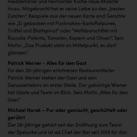
TCL
mediterraner und heimischer Küche neue Akzente
hinzu. Mitgebracht hat er seine Liebe zu den „besten
TGW Logistics
Zutaten“. Beispiele aus der neuen Karte sind Gerichte
wie „Ei gebacken mit Pastinaken-Kartoffelpüree,
TRAILOMAT & Cycling Austria
Trüffel und Blattspinat“ oder "Wolfsbarschfilet mit
VERITAS
Ruccola-Polenta, Tomaten, Kapern und Oliven". Sein
Motto: „Das Produkt steht im Mittelpunkt, es darf
Vier Diamanten
glänzen."
Vorlagenportal
Patrick Werner - Alles für den Gast
Wir besiegen Krebs
Für den 30-jährigen erfahrenen Restaurantleiter
Patrick Werner stehen der Gast und sein
Wirtschaftskammer OÖ
Genusserlebnis an erster Stelle. Der gebürtige Wiener
ZGONC
hat Gäste und Team im Blick. Sein Motto „Alles für den
Gast."
ZULuft - Zukunft Luft Austria
Michael Horak – Pur oder gemischt, geschüttelt oder
z.l.ö.
gerührt
Der 28-jährige gehört seit der Eröffnung zum Team
Österreichisches Hebammengremium
der Spelunke und ist als Chef der Bar seit 2018 für das