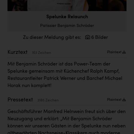
Doppler Gruppe
ERLUS AG
Spelunke Relaunch
Patissier Benjamin Schröder
everfield
Zu dieser Meldung gibt es:
6 Bilder
Firmenradl
Fristads Austria
Kurztext
Plaintext
163 Zeichen
HIG Infomotion Group
Mit Benjamin Schröder ist das Power-Team der
IFE Austria GmbH
Spelunke gemeinsam mit Küchenchef Ralph Kampf,
Restaurantleiter Patrick Werner und Barchef Michael
Immotech
Horak nun komplett!
INTERSPAR
Pressetext
Plaintext
3185 Zeichen
INTERSPORT Austria
Geschäftsführer Manfred Helnwein freut sich über den
Jesolo
Neuzugang und erklärt: „Mit Benjamin Schröder
können wir unseren Gästen in der Spelunke nun neben
Jane Goodall Institute Austria
altbewährten Nachspeise-Klassikern auch moderne