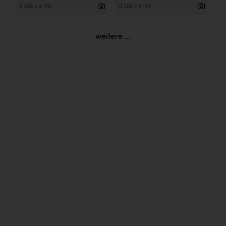
6 268 x 4 179
6 268 x 4 179
weitere ...