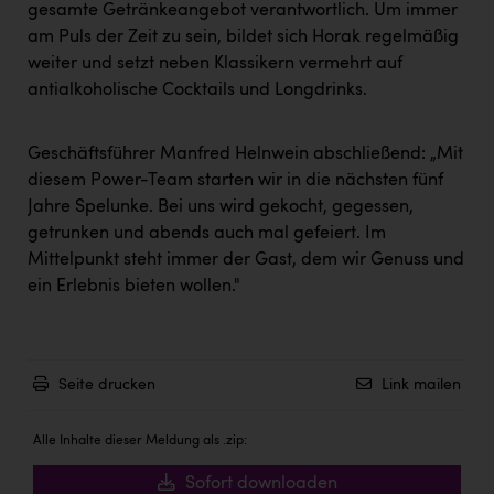
Wirtschaftskammer OÖ Energiehandel
gesamte Getränkeangebot verantwortlich. Um immer
am Puls der Zeit zu sein, bildet sich Horak regelmäßig
Dopgas
weiter und setzt neben Klassikern vermehrt auf
kunden basics
antialkoholische Cocktails und Longdrinks.
kontakt
Geschäftsführer Manfred Helnwein abschließend: „Mit
diesem Power-Team starten wir in die nächsten fünf
Jahre Spelunke. Bei uns wird gekocht, gegessen,
getrunken und abends auch mal gefeiert. Im
Mittelpunkt steht immer der Gast, dem wir Genuss und
ein Erlebnis bieten wollen."
Seite drucken
Link mailen
Alle Inhalte dieser Meldung als .zip:
Sofort downloaden