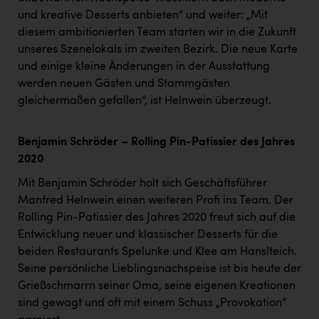
Kärcher
und kreative Desserts anbieten“ und weiter: „Mit
diesem ambitionierten Team starten wir in die Zukunft
Karin Liedl
unseres Szenelokals im zweiten Bezirk. Die neue Karte
KEBA
und einige kleine Änderungen in der Ausstattung
werden neuen Gästen und Stammgästen
KIWI Kinderwunsch Institut Dr. Loimer
gleichermaßen gefallen“, ist Helnwein überzeugt.
KLIPP Frisör
Kleider Bauer
Benjamin Schröder – Rolling Pin-Patissier des Jahres
2020
Kremsmüller Anlagenbau GmbH
Mit Benjamin Schröder holt sich Geschäftsführer
Maximarkt
Manfred Helnwein einen weiteren Profi ins Team. Der
Rolling Pin-Patissier des Jahres 2020 freut sich auf die
Oldtimer Raststationen und Motorhotels
Entwicklung neuer und klassischer Desserts für die
Österreichischer Kachelofenverband
beiden Restaurants Spelunke und Klee am Hanslteich.
Seine persönliche Lieblingsnachspeise ist bis heute der
Orlen
Grießschmarrn seiner Oma, seine eigenen Kreationen
Passage Linz
sind gewagt und oft mit einem Schuss „Provokation“