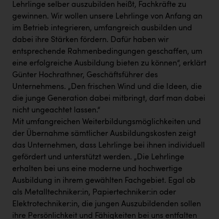
Wirtschaftskammer OÖ Energiehandel
Lehrlinge selber auszubilden heißt, Fachkräfte zu
gewinnen. Wir wollen unsere Lehrlinge von Anfang an
Dopgas
im Betrieb integrieren, umfangreich ausbilden und
kunden basics
dabei ihre Stärken fördern. Dafür haben wir
entsprechende Rahmenbedingungen geschaffen, um
kontakt
eine erfolgreiche Ausbildung bieten zu können“, erklärt
Günter Hochrathner, Geschäftsführer des
Unternehmens. „Den frischen Wind und die Ideen, die
die junge Generation dabei mitbringt, darf man dabei
nicht ungeachtet lassen.“
Mit umfangreichen Weiterbildungsmöglichkeiten und
der Übernahme sämtlicher Ausbildungskosten zeigt
das Unternehmen, dass Lehrlinge bei ihnen individuell
gefördert und unterstützt werden. „Die Lehrlinge
erhalten bei uns eine moderne und hochwertige
Ausbildung in ihrem gewählten Fachgebiet. Egal ob
als Metalltechniker:in, Papiertechniker:in oder
Elektrotechniker:in, die jungen Auszubildenden sollen
ihre Persönlichkeit und Fähigkeiten bei uns entfalten