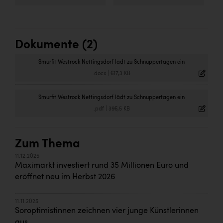
Dokumente (2)
Smurfit Westrock Nettingsdorf lädt zu Schnuppertagen ein
.docx
|
617,3 KB
Smurfit Westrock Nettingsdorf lädt zu Schnuppertagen ein
.pdf
|
396,5 KB
Zum Thema
11.12.2025
Maximarkt investiert rund 35 Millionen Euro und
eröffnet neu im Herbst 2026
11.11.2025
Soroptimistinnen zeichnen vier junge Künstlerinnen
aus