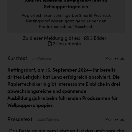
Smurfit Westrock Nettingsdorf lädt zu
Kärcher
Schnuppertagen ein
Karin Liedl
Papiertechniker-Lehrlinge bei Smurfit Westrock
Nettingsdorf wissen ganz genau über den
KEBA
Produktionsablauf Bescheid.
KIWI Kinderwunsch Institut Dr. Loimer
Zu dieser Meldung gibt es:
3 Bilder
2 Dokumente
KLIPP Frisör
Kleider Bauer
Kurztext
Plaintext
257 Zeichen
Kremsmüller Anlagenbau GmbH
Nettingsdorf, am 16. September 2024– ihr bereits
drittes Lehrjahr hat Lena erfolgreich absolviert. Die
Maximarkt
Papiertechnikerin gibt interessante Einblicke in drei
Oldtimer Raststationen und Motorhotels
abwechslungsreiche und spannende
Ausbildungsjahre beim führenden Produzenten für
Österreichischer Kachelofenverband
Wellpapperohpapier.
Orlen
Pressetext
Plaintext
4668 Zeichen
Passage Linz
„Das Beste an meinem Lehrberuf ist das umfangreiche