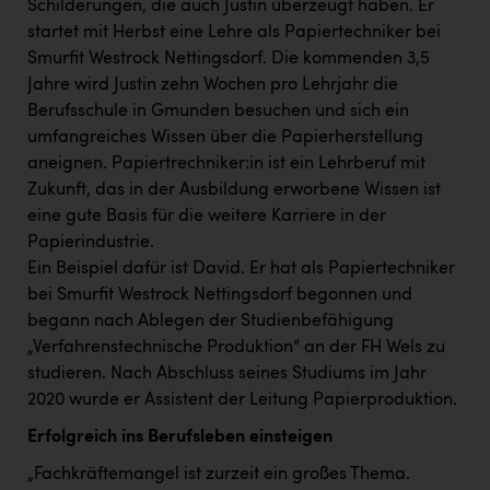
TCL
Schilderungen, die auch Justin überzeugt haben. Er
startet mit Herbst eine Lehre als Papiertechniker bei
TGW Logistics
Smurfit Westrock Nettingsdorf. Die kommenden 3,5
Jahre wird Justin zehn Wochen pro Lehrjahr die
TRAILOMAT & Cycling Austria
Berufsschule in Gmunden besuchen und sich ein
VERITAS
umfangreiches Wissen über die Papierherstellung
aneignen. Papiertrechniker:in ist ein Lehrberuf mit
Vier Diamanten
Zukunft, das in der Ausbildung erworbene Wissen ist
Vorlagenportal
eine gute Basis für die weitere Karriere in der
Papierindustrie.
Wir besiegen Krebs
Ein Beispiel dafür ist David. Er hat als Papiertechniker
Wirtschaftskammer OÖ
bei Smurfit Westrock Nettingsdorf begonnen und
begann nach Ablegen der Studienbefähigung
ZGONC
„Verfahrenstechnische Produktion“ an der FH Wels zu
ZULuft - Zukunft Luft Austria
studieren. Nach Abschluss seines Studiums im Jahr
2020 wurde er Assistent der Leitung Papierproduktion.
z.l.ö.
Erfolgreich ins Berufsleben einsteigen
Österreichisches Hebammengremium
„Fachkräftemangel ist zurzeit ein großes Thema.