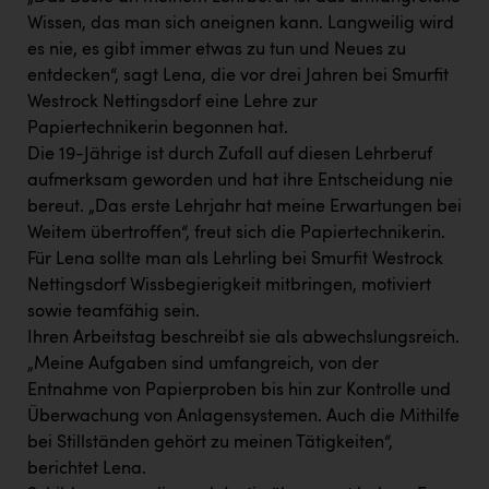
PEZ
Wissen, das man sich aneignen kann. Langweilig wird
PÜSPÖK
es nie, es gibt immer etwas zu tun und Neues zu
entdecken“, sagt Lena, die vor drei Jahren bei Smurfit
REMAX
Westrock Nettingsdorf eine Lehre zur
Papiertechnikerin begonnen hat.
RE/MAX Welcome
Die 19-Jährige ist durch Zufall auf diesen Lehrberuf
Resch&Frisch
aufmerksam geworden und hat ihre Entscheidung nie
bereut. „Das erste Lehrjahr hat meine Erwartungen bei
RUBBLE MASTER
Weitem übertroffen“, freut sich die Papiertechnikerin.
Ruderclub Wels
Für Lena sollte man als Lehrling bei Smurfit Westrock
Nettingsdorf Wissbegierigkeit mitbringen, motiviert
SCRI - Salzburg Cancer Research Institute
sowie teamfähig sein.
SCHMACHTL GmbH
Ihren Arbeitstag beschreibt sie als abwechslungsreich.
„Meine Aufgaben sind umfangreich, von der
Schwingshandl - automation technology gmbh
Entnahme von Papierproben bis hin zur Kontrolle und
Seher + Partner
Überwachung von Anlagensystemen. Auch die Mithilfe
bei Stillständen gehört zu meinen Tätigkeiten“,
Smurfit Westrock Nettingsdorf
berichtet Lena.