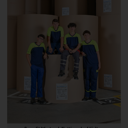
Doppler Gruppe
ERLUS AG
everfield
Firmenradl
Fristads Austria
HIG Infomotion Group
IFE Austria GmbH
Immotech
INTERSPAR
INTERSPORT Austria
Jesolo
Jane Goodall Institute Austria