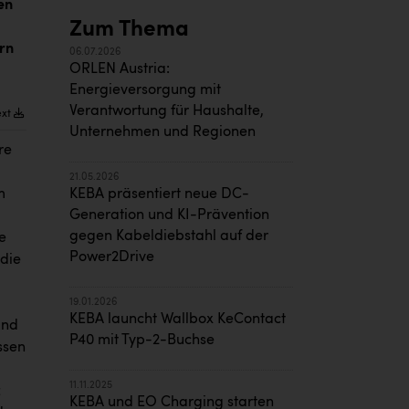
en
Zum Thema
ern
06.07.2026
ORLEN Austria:
Energieversorgung mit
Verantwortung für Haushalte,
ext
Unternehmen und Regionen
re
21.05.2026
m
KEBA präsentiert neue DC-
Generation und KI-Prävention
gegen Kabeldiebstahl auf der
e
Power2Drive
 die
19.01.2026
KEBA launcht Wallbox KeContact
und
P40 mit Typ-2-Buchse
ssen
11.11.2025
z
KEBA und EO Charging starten