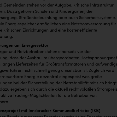
d Gemeinden stehen vor der Aufgabe, kritische Infrastruktur
rn. Dazu gehören Schulen und Kindergärten, die
sorgung, Straßenbeleuchtung oder auch Sicherheitssysteme.
e Energiespeicher ermöglichen eine Notstromversorgung für
e kritischen Einrichtungen und eine kosteneffiziente
lanung.
rungen am Energiesektor
rger und Netzbetreiber stehen einerseits vor der
rung, dass der Ausbau im übergeordneten Hochspannungsnet
 langen Lieferzeiten für Großtransformatoren und aufwendig
verfahren nicht schnell genug umsetzbar ist. Zugleich wird
rneuerbare Energie dezentral eingespeist was große
ngen bei der Sicherstellung der Netzstabilität mit sich bringt
dazu ergeben sich durch die aktuell recht volatilen Stromprei
raktive Trading-Möglichkeiten für die Betreiber von
chern.
renzprojekt mit Innsbrucker Kommunalbetriebe (IKB)