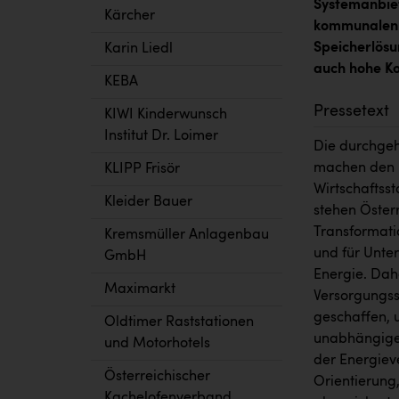
Systemanbiet
Kärcher
kommunalen R
Speicherlösu
Karin Liedl
auch hohe Ko
KEBA
Pressetext
KIWI Kinderwunsch
Institut Dr. Loimer
Die durchgeh
machen den U
KLIPP Frisör
Wirtschaftss
Kleider Bauer
stehen Öster
Transformatio
Kremsmüller Anlagenbau
und für Unte
GmbH
Energie. Dahe
Maximarkt
Versorgungss
geschaffen, u
Oldtimer Raststationen
unabhängige
und Motorhotels
der Energiev
Österreichischer
Orientierung,
Kachelofenverband