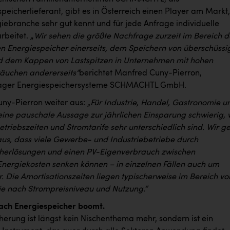
eicherlieferant, gibt es in Österreich einen Player am Markt,
iebranche sehr gut kennt und für jede Anfrage individuelle
rbeitet.
„
Wir sehen die größte Nachfrage zurzeit im Bereich d
en Energiespeicher einerseits, dem Speichern von überschüss
 dem Kappen von Lastspitzen in Unternehmen mit hohen
äuchen andererseits“
berichtet Manfred Cuny-Pierron,
ger Energiespeichersysteme SCHMACHTL GmbH.
ny-Pierron weiter aus: „
Für Industrie, Handel, Gastronomie u
eine pauschale Aussage zur jährlichen Einsparung schwierig, 
Betriebszeiten und Stromtarife sehr unterschiedlich sind. Wir g
us, dass viele Gewerbe- und Industriebetriebe durch
herlösungen und einen PV-Eigenverbrauch zwischen
 Energiekosten senken können – in einzelnen Fällen auch um
. Die Amortisationszeiten liegen typischerweise im Bereich vo
 je nach Strompreisniveau und Nutzung.”
ach Energiespeicher boomt.
herung ist längst kein Nischenthema mehr, sondern ist ein