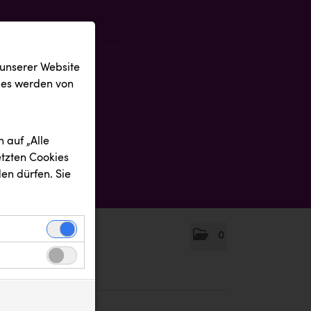
 unserer Website
ies werden von
 auf „Alle
etzten Cookies
en dürfen. Sie
0
einwandfreie
nbezogenen
n uns zu