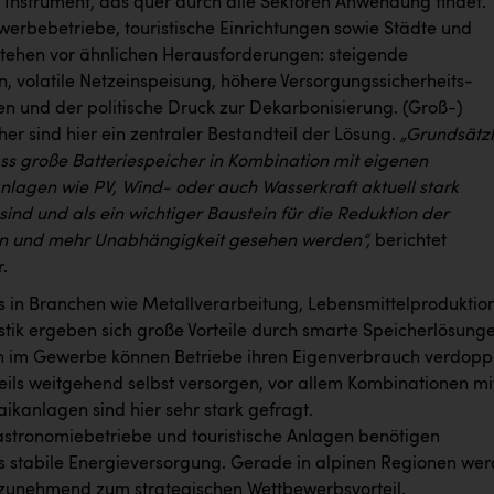
s Instrument, das quer durch alle Sektoren Anwendung findet.
werbebetriebe, touristische Einrichtungen sowie Städte und
ehen vor ähnlichen Herausforderungen: steigende
n, volatile Netzeinspeisung, höhere Versorgungssicherheits-
n und der politische Druck zur Dekarbonisierung. (Groß-)
er sind hier ein zentraler Bestandteil der Lösung.
„Grundsätzl
ass große Batteriespeicher in Kombination mit eigenen
lagen wie PV, Wind- oder auch Wasserkraft aktuell stark
ind und als ein wichtiger Baustein für die Reduktion der
n und mehr Unabhängigkeit gesehen werden“,
berichtet
.
 in Branchen wie Metallverarbeitung, Lebensmittelproduktio
stik ergeben sich große Vorteile durch smarte Speicherlösung
h im Gewerbe können Betriebe ihren Eigenverbrauch verdopp
teils weitgehend selbst versorgen, vor allem Kombinationen mi
aikanlagen sind hier sehr stark gefragt.
astronomiebetriebe und touristische Anlagen benötigen
 stabile Energieversorgung. Gerade in alpinen Regionen we
zunehmend zum strategischen Wettbewerbsvorteil.