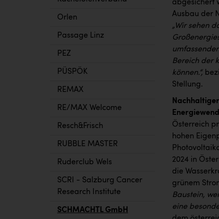
abgesichert 
Ausbau der N
Orlen
„Wir sehen d
Passage Linz
Großenergies
umfassenden 
PEZ
Bereich der k
PÜSPÖK
können.“,
bezi
Stellung.
REMAX
Nachhaltiger
RE/MAX Welcome
Energiewen
Österreich pr
Resch&Frisch
hohen Eigenp
RUBBLE MASTER
Photovoltaik
2024 in Öste
Ruderclub Wels
die Wasserkra
SCRI - Salzburg Cancer
grünem Strom
Research Institute
Baustein, wen
eine besonde
SCHMACHTL GmbH
dem österre