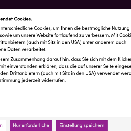
wendet Cookies.
nterschiedliche Cookies, um Ihnen die best­mögliche Nutzung
 sowie um unsere Website fortlaufend zu verbessern. Mit Cook
ittanbietern (auch mit Sitz in den USA) unter anderem auch
e Daten verarbeitet.
iesem Zusammenhang darauf hin, dass Sie sich mit dem Klicken
it ein­ver­standen erklären, dass die auf unserer Seite einges
den Drittanbietern (auch mit Sitz in den USA) verwendet werd
stimmung jederzeit widerrufen.
ookies ermöglichen grundlegende Funktionen und sind für die 
Website erforderlich. Diese Cookies speichern keine persone
ussendungen
SCHMACHTL GmbH
ies erfassen Informationen anonym. Diese Informationen helfe
den an keine Dritten übermittelt.
e unsere Besucher unsere Website nutzen.
en
Nur erforderliche
Einstellung speichern
mer der Website (Erstanbieter)