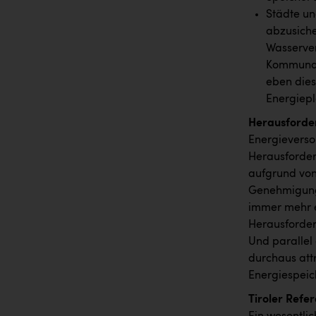
Städte un
abzusiche
Wasserver
Kommunal
eben dies
Energiep
Herausforde
Energieverso
Herausforde
aufgrund von
Genehmigungs
immer mehr e
Herausforderu
Und parallel 
durchaus att
Energiespei
Tiroler Refe