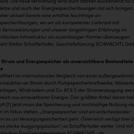
wird. Die neue Verordnung wird auch starken Rückenwind für 
etze und auch der Energiespeicherlösungen mit sich bringen.
aher aktuell bereits eine erhöhte Nachfrage an
peicherlösungen, wo wir als kompetenter Lieferant mit
Serviceleistungen und unserer langjährigen Erfahrung im
ritischen Infrastruktur als zuverlässiger Partner überzeugen
eht Stefan Schafferhofer, Geschäftsführung SCHMACHTL Gm
 Strom und Energiespeicher als unverzichtbare Bestandteile
de
ofitiert im internationalen Vergleich von einer außergewöhnlic
roduktion an Strom durch Pumpspeicherkraftwerke, Wasserkr
anlagen, Windrädern und Co. 87,5 % der Stromerzeugung war
rreich aus erneuerbarer Energie. Den größten Anteil daran häl
ft.
[1]
Jetzt muss die Speicherung und nachhaltige Nutzung vo
 im Fokus stehen.
„Energiespeicher sind ein entscheidender
n es um Versorgungssicherheit geht. Österreich verfügt hier 
rs starke Ausgangsposition“
, so Schafferhofer weiter. Und mit
ichischen Familienunternehmen SCHMACHTL, als