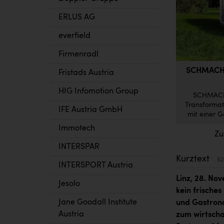
ERLUS AG
everfield
Firmenradl
SCHMACHTL:
Fristads Austria
HIG Infomotion Group
SCHMACHTL
Transformat
IFE Austria GmbH
mit einer 
Immotech
Zu
INTERSPAR
Kurztext
52
INTERSPORT Austria
Linz, 28. No
Jesolo
kein frische
Jane Goodall Institute
und Gastrono
Austria
zum wirtscha