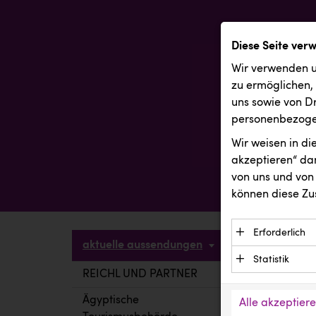
Diese Seite ver
Wir verwenden u
zu ermöglichen,
uns sowie von Dr
personenbezogen
Wir weisen in d
akzeptieren“ dam
von uns und von 
können diese Zu
Erforderlich
aktuelle aussendungen
Essenzielle C
Statistik
Funktion der 
REICHL UND PARTNER
aktuelle a
Statistik Cook
Daten und wer
verstehen, wi
Ägyptische
Alle akzeptier
Anbieter: Eigentü