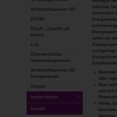
Wir besiegen Krebs
strategische
Industrie, Ge
Wirtschaftskammer OÖ
Gemeinden st
ZGONC
Energiekoste
anforderunge
ZULuft - Zukunft Luft
Energiespeich
Austria
sehen wir, d
Erzeugungsan
z.l.ö.
nachgefragt s
Österreichisches
Energiekoste
Hebammengremium
Schafferhofer
Wirtschaftskammer OÖ
Besonders
Energiehandel
oder Logi
Aber auc
Dopgas
und sich 
kunden basics
Photovolt
Hotels, G
kontakt
besonders
Speicher 