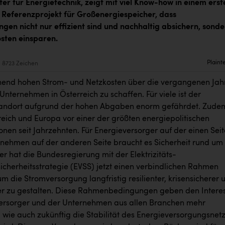
er für Energietechnik,
zeigt mit viel Know-how in einem erst
eferenzprojekt für Großenergiespeicher, dass
ngen nicht nur effizient sind und nachhaltig absichern, sond
sten einsparen.
Plaint
8723 Zeichen
end hohen Strom- und Netzkosten über die vergangenen Jah
nternehmen in Österreich zu schaffen. Für viele ist der
tandort aufgrund der hohen Abgaben enorm gefährdet. Zude
reich und Europa vor einer der größten energiepolitischen
nen seit Jahrzehnten. Für Energieversorger auf der einen Seit
rnehmen auf der anderen Seite braucht es Sicherheit rund um
r hat die Bundesregierung mit der Elektrizitäts-
icherheitsstrategie (EVSS) jetzt einen verbindlichen Rahmen
m die Stromversorgung langfristig resilienter, krisensicherer 
r zu gestalten. Diese Rahmenbedingungen geben den Intere
ersorger und der Unternehmen aus allen Branchen mehr
 wie auch zukünftig die Stabilität des Energieversorgungsnet