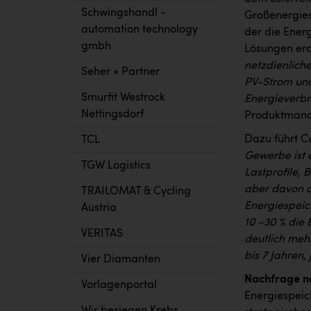
Schwingshandl -
Großenergiesp
automation technology
der die Energ
gmbh
Lösungen era
netzdienlich
Seher + Partner
PV-Strom und
Smurfit Westrock
Energieverbr
Nettingsdorf
Produktmana
Dazu führt Cu
TCL
Gewerbe ist 
TGW Logistics
Lastprofile, 
aber davon a
TRAILOMAT & Cycling
Energiespeic
Austria
10 –30 % die
VERITAS
deutlich mehr
bis 7 Jahren,
Vier Diamanten
Nachfrage n
Vorlagenportal
Energiespeic