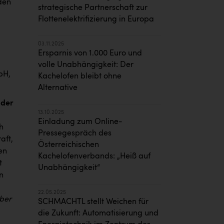
den
strategische Partnerschaft zur
Flottenelektrifizierung in Europa
03.11.2025
Ersparnis von 1.000 Euro und
volle Unabhängigkeit: Der
bH,
Kachelofen bleibt ohne
Alternative
 der
13.10.2025
Einladung zum Online-
h
Pressegespräch des
aft,
Österreichischen
en
Kachelofenverbands: „Heiß auf
t
Unabhängigkeit“
n
22.05.2025
über
SCHMACHTL stellt Weichen für
die Zukunft: Automatisierung und