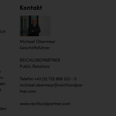
Kontakt
ich
Michael Obermeyr
Geschäftsführer
REICHLUNDPARTNER
Public Relations
n
en.
Telefon +43 (0) 732 666 222 - 0
eln
michael.obermeyr@reichlundpar
t
tner.com
www.reichlundpartner.com
rden