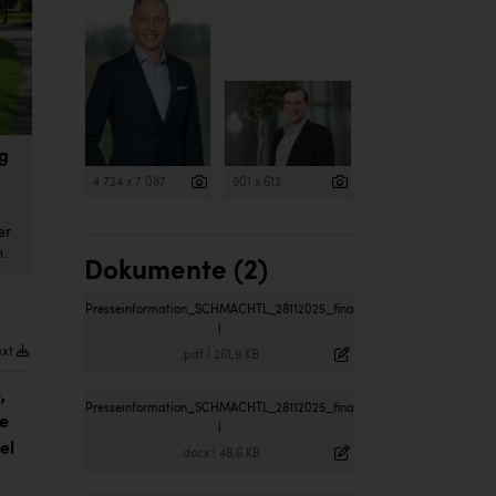
lg
4 724 x 7 087
901 x 613
er
.
Dokumente (2)
Presseinformation_SCHMACHTL_28112025_fina
l
ext
.pdf
|
261,9 KB
,
Presseinformation_SCHMACHTL_28112025_fina
ie
l
el
.docx
|
48,6 KB