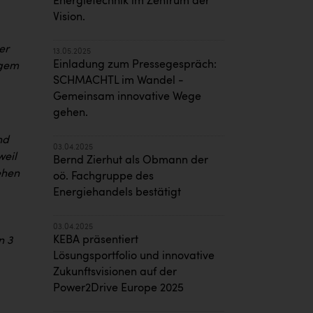
Energietechnik im Zentrum der
Vision.
er
13.05.2025
Einladung zum Pressegespräch:
igem
SCHMACHTL im Wandel -
Gemeinsam innovative Wege
gehen.
nd
03.04.2025
weil
Bernd Zierhut als Obmann der
ehen
oö. Fachgruppe des
Energiehandels bestätigt
03.04.2025
KEBA präsentiert
n 3
Lösungsportfolio und innovative
Zukunftsvisionen auf der
Power2Drive Europe 2025