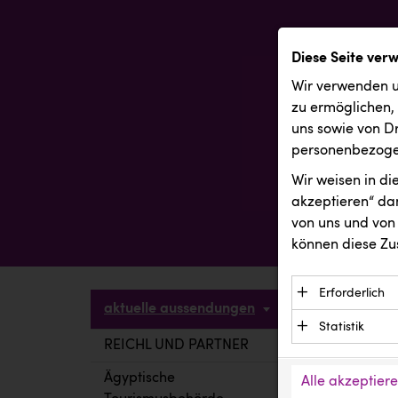
Diese Seite ver
Wir verwenden u
zu ermöglichen,
uns sowie von Dr
personenbezogen
Wir weisen in d
akzeptieren“ dam
von uns und von 
können diese Zu
Erforderlich
aktuelle aussendungen
Essenzielle C
Statistik
Funktion der 
REICHL UND PARTNER
aktuelle a
Statistik Cook
Daten und wer
verstehen, wi
Ägyptische
Alle akzeptier
Anbieter: Eigentü