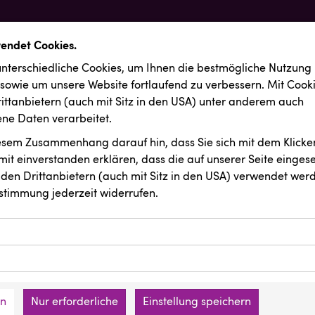
wendet Cookies.
nterschiedliche Cookies, um Ihnen die best­mögliche Nutzung
 sowie um unsere Website fortlaufend zu verbessern. Mit Cook
ittanbietern (auch mit Sitz in den USA) unter anderem auch
e Daten verarbeitet.
iesem Zusammenhang darauf hin, dass Sie sich mit dem Klicken
it ein­ver­standen erklären, dass die auf unserer Seite einges
den Drittanbietern (auch mit Sitz in den USA) verwendet werd
stimmung jederzeit widerrufen.
ookies ermöglichen grundlegende Funktionen und sind für die 
Website erforderlich. Diese Cookies speichern keine persone
ussendungen
ZGONC
ies erfassen Informationen anonym. Diese Informationen helfe
den an keine Dritten übermittelt.
e unsere Besucher unsere Website nutzen.
en
Nur erforderliche
Einstellung speichern
mer der Website (Erstanbieter)