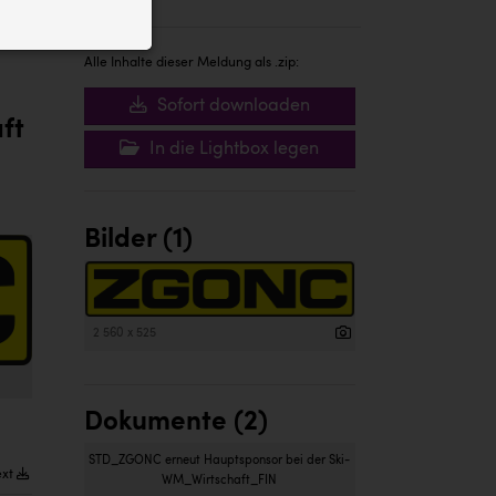
ID auf Ihrem
 der Website
Alle Inhalte dieser Meldung als .zip:
Sofort downloaden
ft
In die Lightbox legen
Bilder (1)
2 560 x 525
Dokumente (2)
STD_ZGONC erneut Hauptsponsor bei der Ski-
ext
WM_Wirtschaft_FIN