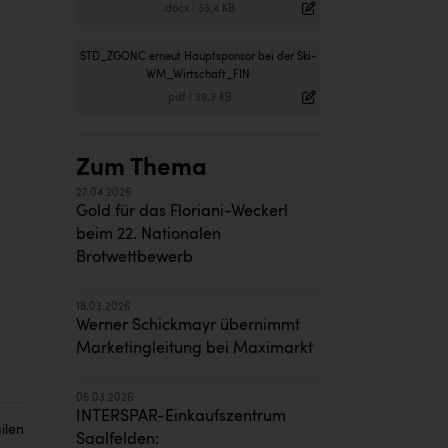
.docx
|
33,4 KB
STD_ZGONC erneut Hauptsponsor bei der Ski-
WM_Wirtschaft_FIN
.pdf
|
39,3 KB
Zum Thema
27.04.2026
Gold für das Floriani-Weckerl
beim 22. Nationalen
Brotwettbewerb
18.03.2026
Werner Schickmayr übernimmt
Marketingleitung bei Maximarkt
05.03.2026
INTERSPAR-Einkaufszentrum
ilen
Saalfelden: