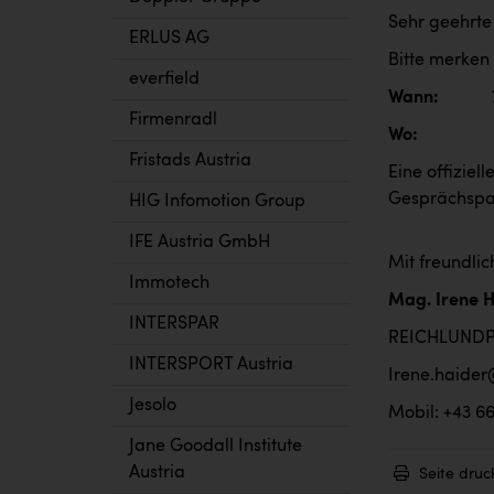
Sehr geehrt
ERLUS AG
Bitte merken
everfield
Wann: 7. 
Firmenradl
Wo: K47, F
Fristads Austria
Eine offiziel
Gesprächspar
HIG Infomotion Group
IFE Austria GmbH
Mit freundli
Immotech
Mag. Irene 
INTERSPAR
REICHLUND
INTERSPORT Austria
Irene.haider
Jesolo
Mobil: +43 6
Jane Goodall Institute
Austria
Seite druc