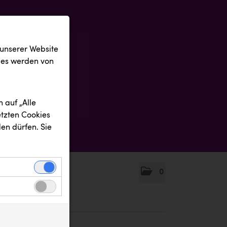
 unserer Website
ies werden von
 auf „Alle
etzten Cookies
en dürfen. Sie
0
einwandfreie
nbezogenen
n uns zu