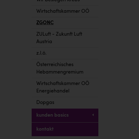
Wir besiegen Krebs
Wirtschaftskammer OÖ
ZGONC
ZULuft - Zukunft Luft
Austria
z.l.ö.
Österreichisches
Hebammengremium
Wirtschaftskammer OÖ
Energiehandel
Dopgas
kunden basics
kontakt