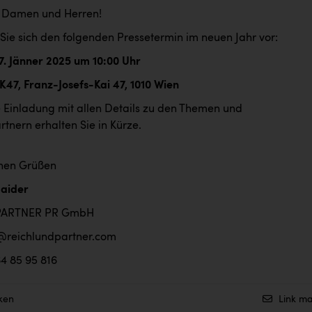
e Damen und Herren!
 Sie sich den folgenden Pressetermin im neuen Jahr vor:
Jänner 2025
um 10:00 Uhr
ranz-Josefs-Kai 47, 1010 Wien
le Einladung mit allen Details zu den Themen und
tnern erhalten Sie in Kürze.
chen Grüßen
Haider
PARTNER PR GmbH
@reichlundpartner.com
64 85 95 816
ken
Link ma