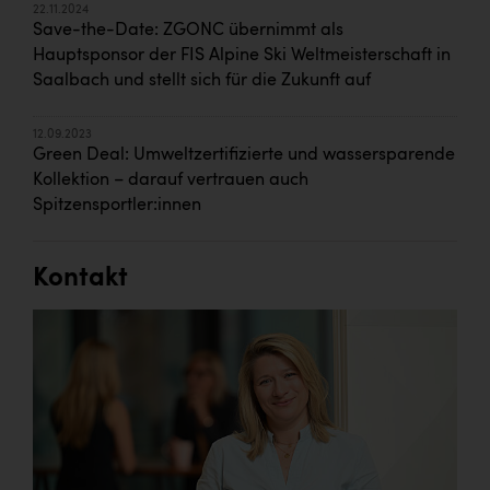
Wirtschaftskammer OÖ Energiehandel
22.11.2024
Save-the-Date: ZGONC übernimmt als
Dopgas
Hauptsponsor der FIS Alpine Ski Weltmeisterschaft in
Saalbach und stellt sich für die Zukunft auf
kunden basics
kontakt
12.09.2023
Green Deal: Umweltzertifizierte und wassersparende
Kollektion – darauf vertrauen auch
Spitzensportler:innen
Kontakt