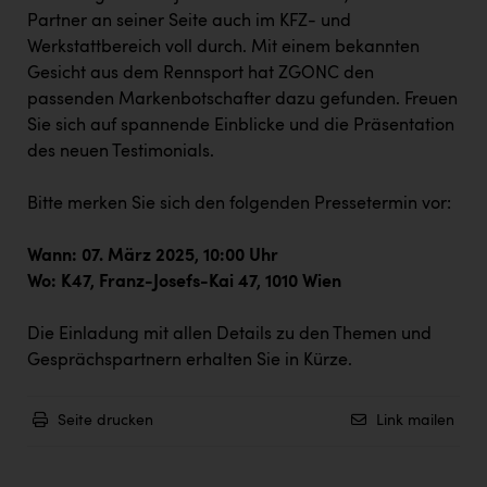
Doppler Gruppe
Partner an seiner Seite auch im KFZ- und
Werkstattbereich voll durch. Mit einem bekannten
ERLUS AG
Gesicht aus dem Rennsport hat ZGONC den
everfield
passenden Markenbotschafter dazu gefunden. Freuen
Sie sich auf spannende Einblicke und die Präsentation
Firmenradl
des neuen Testimonials.
Fristads Austria
Bitte merken Sie sich den folgenden Pressetermin vor:
HIG Infomotion Group
Wann: 07. März 2025, 10:00 Uhr
IFE Austria GmbH
Wo: K47, Franz-Josefs-Kai 47, 1010 Wien
Immotech
Die Einladung mit allen Details zu den Themen und
INTERSPAR
Gesprächspartnern erhalten Sie in Kürze.
INTERSPORT Austria
Jesolo
Seite drucken
Link mailen
Jane Goodall Institute Austria