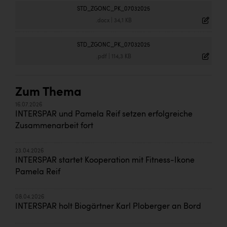
TCL
STD_ZGONC_PK_07032025
TGW Logistics
.docx
|
34,1 KB
TRAILOMAT & Cycling Austria
STD_ZGONC_PK_07032025
.pdf
|
114,3 KB
VERITAS
Vier Diamanten
Zum Thema
Vorlagenportal
16.07.2026
INTERSPAR und Pamela Reif setzen erfolgreiche
Wir besiegen Krebs
Zusammenarbeit fort
Wirtschaftskammer OÖ
ZGONC
23.04.2026
INTERSPAR startet Kooperation mit Fitness-Ikone
ZULuft - Zukunft Luft Austria
Pamela Reif
z.l.ö.
08.04.2026
INTERSPAR holt Biogärtner Karl Ploberger an Bord
Österreichisches Hebammengremium