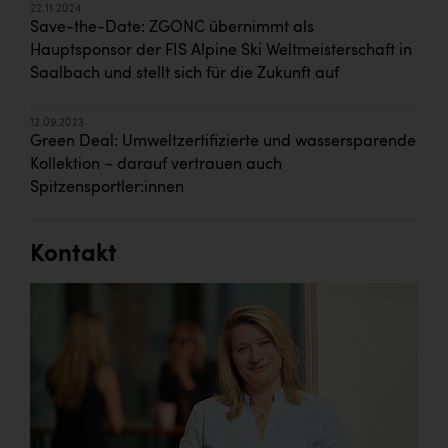
Wirtschaftskammer OÖ Energiehandel
22.11.2024
Save-the-Date: ZGONC übernimmt als
Dopgas
Hauptsponsor der FIS Alpine Ski Weltmeisterschaft in
Saalbach und stellt sich für die Zukunft auf
kunden basics
kontakt
12.09.2023
Green Deal: Umweltzertifizierte und wassersparende
Kollektion – darauf vertrauen auch
Spitzensportler:innen
Kontakt