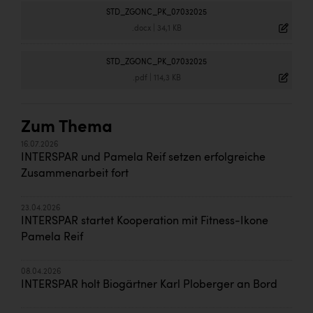
TCL
STD_ZGONC_PK_07032025
TGW Logistics
.docx
|
34,1 KB
TRAILOMAT & Cycling Austria
STD_ZGONC_PK_07032025
.pdf
|
114,3 KB
VERITAS
Vier Diamanten
Zum Thema
Vorlagenportal
16.07.2026
INTERSPAR und Pamela Reif setzen erfolgreiche
Wir besiegen Krebs
Zusammenarbeit fort
Wirtschaftskammer OÖ
ZGONC
23.04.2026
INTERSPAR startet Kooperation mit Fitness-Ikone
ZULuft - Zukunft Luft Austria
Pamela Reif
z.l.ö.
08.04.2026
INTERSPAR holt Biogärtner Karl Ploberger an Bord
Österreichisches Hebammengremium