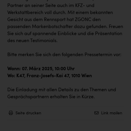
Doppler Gruppe
Partner an seiner Seite auch im KFZ- und
Werkstattbereich voll durch. Mit einem bekannten
ERLUS AG
Gesicht aus dem Rennsport hat ZGONC den
everfield
passenden Markenbotschafter dazu gefunden. Freuen
Sie sich auf spannende Einblicke und die Präsentation
Firmenradl
des neuen Testimonials.
Fristads Austria
Bitte merken Sie sich den folgenden Pressetermin vor:
HIG Infomotion Group
Wann: 07. März 2025, 10:00 Uhr
IFE Austria GmbH
Wo: K47, Franz-Josefs-Kai 47, 1010 Wien
Immotech
Die Einladung mit allen Details zu den Themen und
INTERSPAR
Gesprächspartnern erhalten Sie in Kürze.
INTERSPORT Austria
Jesolo
Seite drucken
Link mailen
Jane Goodall Institute Austria