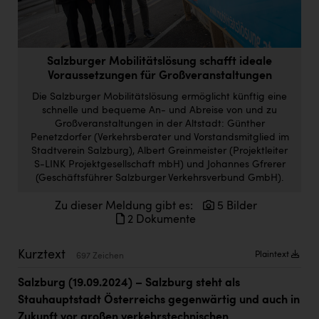
Doppler Gruppe
ERLUS AG
Salzburger Mobilitätslösung schafft ideale
everfield
Voraussetzungen für Großveranstaltungen
Firmenradl
Die Salzburger Mobilitätslösung ermöglicht künftig eine
schnelle und bequeme An- und Abreise von und zu
Fristads Austria
Großveranstaltungen in der Altstadt: Günther
Penetzdorfer (Verkehrsberater und Vorstandsmitglied im
HIG Infomotion Group
Stadtverein Salzburg), Albert Greinmeister (Projektleiter
S-LINK Projektgesellschaft mbH) und Johannes Gfrerer
IFE Austria GmbH
(Geschäftsführer Salzburger Verkehrsverbund GmbH).
Immotech
Zu dieser Meldung gibt es:
5 Bilder
2 Dokumente
INTERSPAR
INTERSPORT Austria
Kurztext
Plaintext
697 Zeichen
Jesolo
Salzburg (19.09.2024) – Salzburg steht als
Stauhauptstadt Österreichs gegenwärtig und auch in
Jane Goodall Institute Austria
Zukunft vor großen verkehrstechnischen