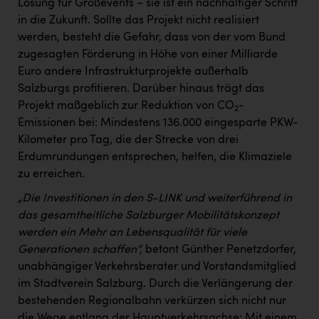
Wirtschaftskammer OÖ Energiehandel
Lösung für Großevents – sie ist ein nachhaltiger Schritt
in die Zukunft. Sollte das Projekt nicht realisiert
Dopgas
werden, besteht die Gefahr, dass von der vom Bund
zugesagten Förderung in Höhe von einer Milliarde
kunden basics
Euro andere Infrastrukturprojekte außerhalb
kontakt
Salzburgs profitieren. Darüber hinaus trägt das
Projekt maßgeblich zur Reduktion von CO
-
2
Emissionen bei: Mindestens 136.000 eingesparte PKW-
Kilometer pro Tag, die der Strecke von drei
Erdumrundungen entsprechen, helfen, die Klimaziele
zu erreichen.
„Die Investitionen in den S-LINK
und weiterführend in
das gesamtheitliche Salzburger Mobilitätskonzept
werden ein Mehr an Lebensqualität für viele
Generationen schaffen“,
betont Günther Penetzdorfer,
unabhängiger Verkehrsberater und Vorstandsmitglied
im Stadtverein Salzburg. Durch die Verlängerung der
bestehenden Regionalbahn verkürzen sich nicht nur
die Wege entlang der Hauptverkehrsachse: Mit einem