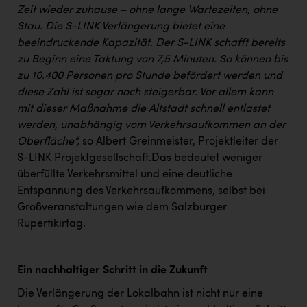
TCL
Zeit wieder zuhause – ohne lange Wartezeiten, ohne
Stau. Die S-LINK Verlängerung bietet eine
TGW Logistics
beeindruckende Kapazität. Der S-LINK schafft bereits
TRAILOMAT & Cycling Austria
zu Beginn eine Taktung von 7,5 Minuten. So können bis
zu 10.400 Personen pro Stunde befördert werden und
VERITAS
diese Zahl ist sogar noch steigerbar. Vor allem kann
Vier Diamanten
mit dieser Maßnahme die Altstadt schnell entlastet
werden, unabhängig vom Verkehrsaufkommen an der
Vorlagenportal
Oberfläche“,
so Albert Greinmeister, Projektleiter der
Wir besiegen Krebs
S-LINK Projektgesellschaft.Das bedeutet weniger
überfüllte Verkehrsmittel und eine deutliche
Wirtschaftskammer OÖ
Entspannung des Verkehrsaufkommens, selbst bei
ZGONC
Großveranstaltungen wie dem Salzburger
Rupertikirtag.
ZULuft - Zukunft Luft Austria
z.l.ö.
Ein nachhaltiger Schritt in die Zukunft
Österreichisches Hebammengremium
Die Verlängerung der Lokalbahn ist nicht nur eine