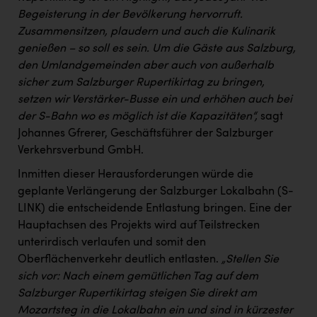
PEZ
Begeisterung in der Bevölkerung hervorruft.
Zusammensitzen, plaudern und auch die Kulinarik
PÜSPÖK
genießen – so soll es sein. Um die Gäste aus Salzburg,
REMAX
den Umlandgemeinden aber auch von außerhalb
sicher zum Salzburger Rupertikirtag zu bringen,
RE/MAX Welcome
setzen wir Verstärker-Busse ein und erhöhen auch bei
Resch&Frisch
der S-Bahn wo es möglich ist die Kapazitäten“,
sagt
Johannes Gfrerer, Geschäftsführer der Salzburger
RUBBLE MASTER
Verkehrsverbund GmbH.
Ruderclub Wels
Inmitten dieser Herausforderungen würde die
SCRI - Salzburg Cancer Research Institute
geplante Verlängerung der Salzburger Lokalbahn (S-
LINK) die entscheidende Entlastung bringen. Eine der
SCHMACHTL GmbH
Hauptachsen des Projekts wird auf Teilstrecken
Schwingshandl - automation technology gmbh
unterirdisch verlaufen und somit den
Oberflächenverkehr deutlich entlasten.
„Stellen Sie
Seher + Partner
sich vor: Nach einem gemütlichen Tag auf dem
Salzburger Rupertikirtag steigen Sie direkt am
Smurfit Westrock Nettingsdorf
Mozartsteg in die Lokalbahn ein und sind in kürzester