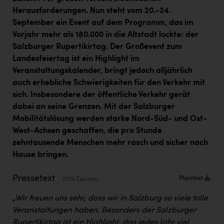
Kärcher
Herausforderungen. Nun steht vom 20.-24.
September ein Event auf dem Programm, das im
Karin Liedl
Vorjahr mehr als 180.000 in die Altstadt lockte: der
KEBA
Salzburger Rupertikirtag. Der Großevent zum
Landesfeiertag ist ein Highlight im
KIWI Kinderwunsch Institut Dr. Loimer
Veranstaltungskalender, bringt jedoch alljährlich
KLIPP Frisör
auch erhebliche Schwierigkeiten für den Verkehr mit
sich. Insbesondere der öffentliche Verkehr gerät
Kleider Bauer
dabei an seine Grenzen. Mit der Salzburger
Kremsmüller Anlagenbau GmbH
Mobilitätslösung werden starke Nord-Süd- und Ost-
West-Achsen geschaffen, die pro Stunde
Maximarkt
zehntausende Menschen mehr rasch und sicher nach
Oldtimer Raststationen und Motorhotels
Hause bringen.
Österreichischer Kachelofenverband
Pressetext
Plaintext
5179 Zeichen
Orlen
„Wir freuen uns sehr, dass wir in Salzburg so viele tolle
Passage Linz
Veranstaltungen haben. Besonders der Salzburger
Rupertikirtag ist ein Highlight, das jedes Jahr viel