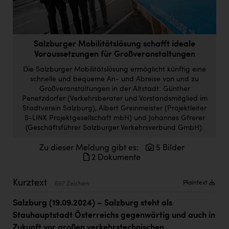
Doppler Gruppe
ERLUS AG
Salzburger Mobilitätslösung schafft ideale
everfield
Voraussetzungen für Großveranstaltungen
Firmenradl
Die Salzburger Mobilitätslösung ermöglicht künftig eine
schnelle und bequeme An- und Abreise von und zu
Fristads Austria
Großveranstaltungen in der Altstadt: Günther
Penetzdorfer (Verkehrsberater und Vorstandsmitglied im
HIG Infomotion Group
Stadtverein Salzburg), Albert Greinmeister (Projektleiter
S-LINK Projektgesellschaft mbH) und Johannes Gfrerer
IFE Austria GmbH
(Geschäftsführer Salzburger Verkehrsverbund GmbH).
Immotech
Zu dieser Meldung gibt es:
5 Bilder
2 Dokumente
INTERSPAR
INTERSPORT Austria
Kurztext
Plaintext
697 Zeichen
Jesolo
Salzburg (19.09.2024) – Salzburg steht als
Stauhauptstadt Österreichs gegenwärtig und auch in
Jane Goodall Institute Austria
Zukunft vor großen verkehrstechnischen