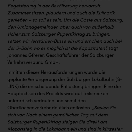
PEZ
Begeisterung in der Bevölkerung hervorruft.
Zusammensitzen, plaudern und auch die Kulinarik
PÜSPÖK
genießen – so soll es sein. Um die Gäste aus Salzburg,
REMAX
den Umlandgemeinden aber auch von außerhalb
sicher zum Salzburger Rupertikirtag zu bringen,
RE/MAX Welcome
setzen wir Verstärker-Busse ein und erhöhen auch bei
Resch&Frisch
der S-Bahn wo es möglich ist die Kapazitäten“,
sagt
Johannes Gfrerer, Geschäftsführer der Salzburger
RUBBLE MASTER
Verkehrsverbund GmbH.
Ruderclub Wels
Inmitten dieser Herausforderungen würde die
SCRI - Salzburg Cancer Research Institute
geplante Verlängerung der Salzburger Lokalbahn (S-
LINK) die entscheidende Entlastung bringen. Eine der
SCHMACHTL GmbH
Hauptachsen des Projekts wird auf Teilstrecken
Schwingshandl - automation technology gmbh
unterirdisch verlaufen und somit den
Oberflächenverkehr deutlich entlasten.
„Stellen Sie
Seher + Partner
sich vor: Nach einem gemütlichen Tag auf dem
Salzburger Rupertikirtag steigen Sie direkt am
Smurfit Westrock Nettingsdorf
Mozartsteg in die Lokalbahn ein und sind in kürzester