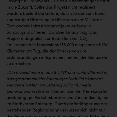
Wirtschaftskammer OÖ Energiehandel
Lösung für Großevents – sie ist ein nachhaltiger Schritt
in die Zukunft. Sollte das Projekt nicht realisiert
Dopgas
werden, besteht die Gefahr, dass von der vom Bund
zugesagten Förderung in Höhe von einer Milliarde
kunden basics
Euro andere Infrastrukturprojekte außerhalb
kontakt
Salzburgs profitieren. Darüber hinaus trägt das
Projekt maßgeblich zur Reduktion von CO
-
2
Emissionen bei: Mindestens 136.000 eingesparte PKW-
Kilometer pro Tag, die der Strecke von drei
Erdumrundungen entsprechen, helfen, die Klimaziele
zu erreichen.
„Die Investitionen in den S-LINK
und weiterführend in
das gesamtheitliche Salzburger Mobilitätskonzept
werden ein Mehr an Lebensqualität für viele
Generationen schaffen“,
betont Günther Penetzdorfer,
unabhängiger Verkehrsberater und Vorstandsmitglied
im Stadtverein Salzburg. Durch die Verlängerung der
bestehenden Regionalbahn verkürzen sich nicht nur
die Wege entlang der Hauptverkehrsachse: Mit einem