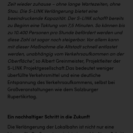
TCL
Zeit wieder zuhause – ohne lange Wartezeiten, ohne
Stau. Die S-LINK Verlängerung bietet eine
TGW Logistics
beeindruckende Kapazität. Der S-LINK schafft bereits
TRAILOMAT & Cycling Austria
zu Beginn eine Taktung von 7,5 Minuten. So können bis
zu 10.400 Personen pro Stunde befördert werden und
VERITAS
diese Zahl ist sogar noch steigerbar. Vor allem kann
Vier Diamanten
mit dieser Maßnahme die Altstadt schnell entlastet
werden, unabhängig vom Verkehrsaufkommen an der
Vorlagenportal
Oberfläche“,
so Albert Greinmeister, Projektleiter der
Wir besiegen Krebs
S-LINK Projektgesellschaft.Das bedeutet weniger
überfüllte Verkehrsmittel und eine deutliche
Wirtschaftskammer OÖ
Entspannung des Verkehrsaufkommens, selbst bei
ZGONC
Großveranstaltungen wie dem Salzburger
Rupertikirtag.
ZULuft - Zukunft Luft Austria
z.l.ö.
Ein nachhaltiger Schritt in die Zukunft
Österreichisches Hebammengremium
Die Verlängerung der Lokalbahn ist nicht nur eine