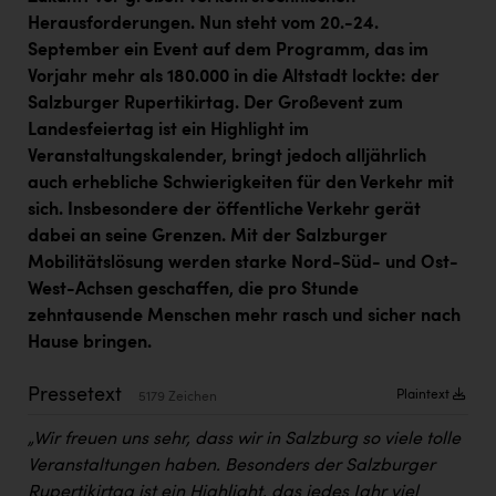
Kärcher
Herausforderungen. Nun steht vom 20.-24.
September ein Event auf dem Programm, das im
Karin Liedl
Vorjahr mehr als 180.000 in die Altstadt lockte: der
KEBA
Salzburger Rupertikirtag. Der Großevent zum
Landesfeiertag ist ein Highlight im
KIWI Kinderwunsch Institut Dr. Loimer
Veranstaltungskalender, bringt jedoch alljährlich
KLIPP Frisör
auch erhebliche Schwierigkeiten für den Verkehr mit
sich. Insbesondere der öffentliche Verkehr gerät
Kleider Bauer
dabei an seine Grenzen. Mit der Salzburger
Kremsmüller Anlagenbau GmbH
Mobilitätslösung werden starke Nord-Süd- und Ost-
West-Achsen geschaffen, die pro Stunde
Maximarkt
zehntausende Menschen mehr rasch und sicher nach
Oldtimer Raststationen und Motorhotels
Hause bringen.
Österreichischer Kachelofenverband
Pressetext
Plaintext
5179 Zeichen
Orlen
„Wir freuen uns sehr, dass wir in Salzburg so viele tolle
Passage Linz
Veranstaltungen haben. Besonders der Salzburger
Rupertikirtag ist ein Highlight, das jedes Jahr viel