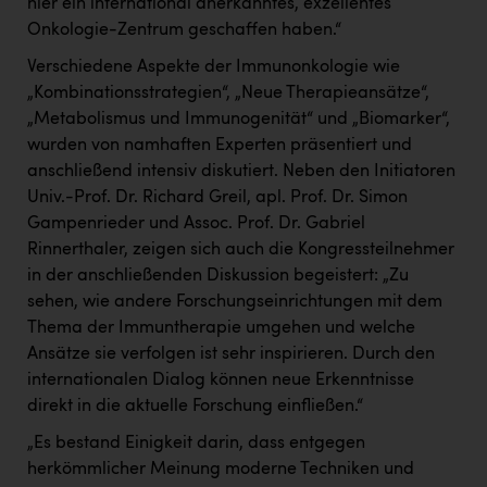
hier ein international anerkanntes, exzellentes
TCL
Onkologie-Zentrum geschaffen haben.“
TGW Logistics
Verschiedene Aspekte der Immunonkologie wie
TRAILOMAT & Cycling Austria
„Kombinationsstrategien“, „Neue Therapieansätze“,
„Metabolismus und Immunogenität“ und „Biomarker“,
VERITAS
wurden von namhaften Experten präsentiert und
Vier Diamanten
anschließend intensiv diskutiert. Neben den Initiatoren
Univ.-Prof. Dr. Richard Greil, apl. Prof. Dr. Simon
Vorlagenportal
Gampenrieder und Assoc. Prof. Dr. Gabriel
Wir besiegen Krebs
Rinnerthaler, zeigen sich auch die Kongressteilnehmer
in der anschließenden Diskussion begeistert: „Zu
Wirtschaftskammer OÖ
sehen, wie andere Forschungseinrichtungen mit dem
ZGONC
Thema der Immuntherapie umgehen und welche
Ansätze sie verfolgen ist sehr inspirieren. Durch den
ZULuft - Zukunft Luft Austria
internationalen Dialog können neue Erkenntnisse
direkt in die aktuelle Forschung einfließen.“
z.l.ö.
„Es bestand Einigkeit darin, dass entgegen
Österreichisches Hebammengremium
herkömmlicher Meinung moderne Techniken und