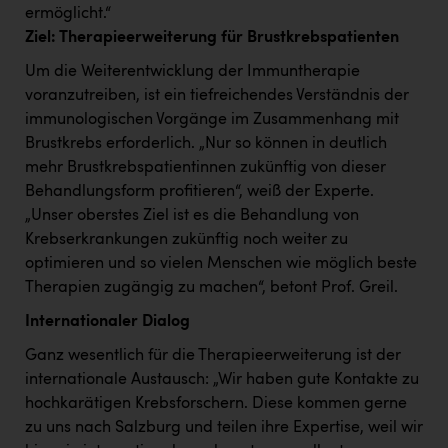
PEZ
ermöglicht.“
Ziel: Therapieerweiterung für Brustkrebspatienten
PÜSPÖK
Um die Weiterentwicklung der Immuntherapie
REMAX
voranzutreiben, ist ein tiefreichendes Verständnis der
RE/MAX Welcome
immunologischen Vorgänge im Zusammenhang mit
Brustkrebs erforderlich. „Nur so können in deutlich
Resch&Frisch
mehr Brustkrebspatientinnen zukünftig von dieser
Behandlungsform profitieren“, weiß der Experte.
RUBBLE MASTER
„Unser oberstes Ziel ist es die Behandlung von
Ruderclub Wels
Krebserkrankungen zukünftig noch weiter zu
optimieren und so vielen Menschen wie möglich beste
SCRI - Salzburg Cancer Research Institute
Therapien zugängig zu machen“, betont Prof. Greil.
SCHMACHTL GmbH
Internationaler Dialog
Schwingshandl - automation technology gmbh
Ganz wesentlich für die Therapieerweiterung ist der
Seher + Partner
internationale Austausch: „Wir haben gute Kontakte zu
hochkarätigen Krebsforschern. Diese kommen gerne
Smurfit Westrock Nettingsdorf
zu uns nach Salzburg und teilen ihre Expertise, weil wir