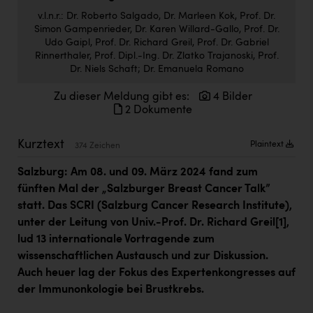
Doppler Gruppe
v.l.n.r.: Dr. Roberto Salgado, Dr. Marleen Kok, Prof. Dr.
Simon Gampenrieder, Dr. Karen Willard-Gallo, Prof. Dr.
ERLUS AG
Udo Gaipl, Prof. Dr. Richard Greil, Prof. Dr. Gabriel
Rinnerthaler, Prof. Dipl.-Ing. Dr. Zlatko Trajanoski, Prof.
everfield
Dr. Niels Schaft; Dr. Emanuela Romano
Firmenradl
Zu dieser Meldung gibt es:
4 Bilder
2 Dokumente
Fristads Austria
HIG Infomotion Group
Kurztext
Plaintext
374 Zeichen
IFE Austria GmbH
Salzburg:
Am 08. und 09. März 2024 fand zum
fünften Mal der „Salzburger Breast Cancer Talk”
Immotech
statt. Das SCRI (Salzburg Cancer Research Institute),
INTERSPAR
unter der Leitung von Univ.-Prof. Dr. Richard Greil
[1]
,
lud 13 internationale Vortragende zum
INTERSPORT Austria
wissenschaftlichen Austausch und zur Diskussion.
Jesolo
Auch heuer lag der Fokus des Expertenkongresses auf
der Immunonkologie bei Brustkrebs.
Jane Goodall Institute Austria