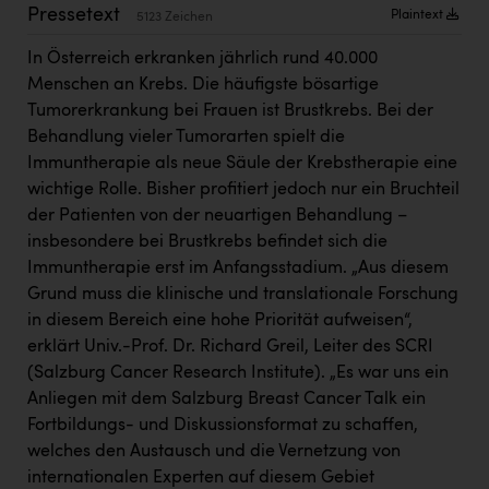
Kärcher
Pressetext
Plaintext
5123 Zeichen
Karin Liedl
In Österreich erkranken jährlich rund 40.000
Menschen an Krebs. Die häufigste bösartige
KEBA
Tumorerkrankung bei Frauen ist Brustkrebs. Bei der
KIWI Kinderwunsch Institut Dr. Loimer
Behandlung vieler Tumorarten spielt die
Immuntherapie als neue Säule der Krebstherapie eine
KLIPP Frisör
wichtige Rolle. Bisher profitiert jedoch nur ein Bruchteil
Kleider Bauer
der Patienten von der neuartigen Behandlung –
insbesondere bei Brustkrebs befindet sich die
Kremsmüller Anlagenbau GmbH
Immuntherapie erst im Anfangsstadium. „Aus diesem
Grund muss die klinische und translationale Forschung
Maximarkt
in diesem Bereich eine hohe Priorität aufweisen“,
Oldtimer Raststationen und Motorhotels
erklärt Univ.-Prof. Dr. Richard Greil, Leiter des SCRI
(Salzburg Cancer Research Institute). „Es war uns ein
Österreichischer Kachelofenverband
Anliegen mit dem Salzburg Breast Cancer Talk ein
Orlen
Fortbildungs- und Diskussionsformat zu schaffen,
welches den Austausch und die Vernetzung von
Passage Linz
internationalen Experten auf diesem Gebiet