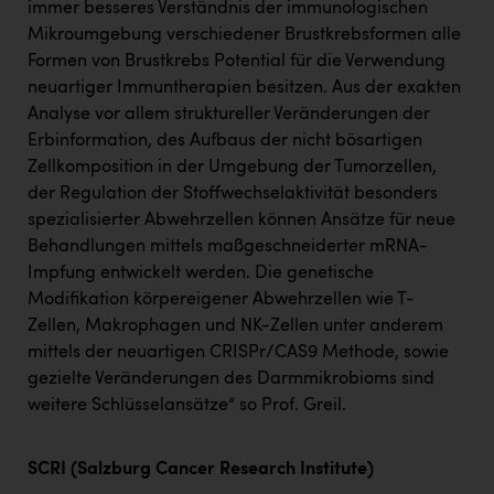
Wirtschaftskammer OÖ Energiehandel
immer besseres Verständnis der immunologischen
Mikroumgebung verschiedener Brustkrebsformen alle
Dopgas
Formen von Brustkrebs Potential für die Verwendung
kunden basics
neuartiger Immuntherapien besitzen. Aus der exakten
Analyse vor allem struktureller Veränderungen der
kontakt
Erbinformation, des Aufbaus der nicht bösartigen
Zellkomposition in der Umgebung der Tumorzellen,
der Regulation der Stoffwechselaktivität besonders
spezialisierter Abwehrzellen können Ansätze für neue
Behandlungen mittels maßgeschneiderter mRNA-
Impfung entwickelt werden. Die genetische
Modifikation körpereigener Abwehrzellen wie T-
Zellen, Makrophagen und NK-Zellen unter anderem
mittels der neuartigen CRISPr/CAS9 Methode, sowie
gezielte Veränderungen des Darmmikrobioms sind
weitere Schlüsselansätze“ so Prof. Greil.
SCRI (Salzburg Cancer Research Institute)