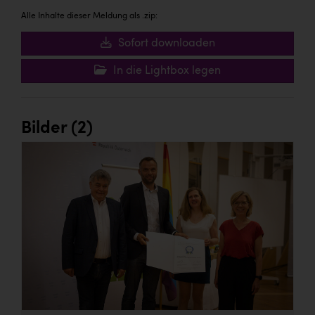
TCL
Alle Inhalte dieser Meldung als .zip:
TGW Logistics
Sofort downloaden
TRAILOMAT & Cycling Austria
In die Lightbox legen
VERITAS
Vier Diamanten
Bilder (2)
Vorlagenportal
Wir besiegen Krebs
Wirtschaftskammer OÖ
ZGONC
ZULuft - Zukunft Luft Austria
z.l.ö.
Österreichisches Hebammengremium