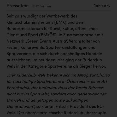
Kärcher
Pressetext
Plaintext
1627 Zeichen
Karin Liedl
Seit 2011 würdigt der Wettbewerb des
KEBA
Klimaschutzministeriums (BMK) und dem
Bundesministerium für Kunst, Kultur, öffentlichen
KIWI Kinderwunsch Institut Dr. Loimer
Dienst und Sport (BMKÖS), in Zusammenarbeit mit
Netzwerk „Green Events Austria“, Veranstalter von
KLIPP Frisör
Festen, Kulturevents, Sportveranstaltungen und
Kleider Bauer
Sportvereine, die sich durch nachhaltiges Handeln
auszeichnen. Im heurigen Jahr ging der Ruderclub
Kremsmüller Anlagenbau GmbH
Wels in der Kategorie Sportvereine als Sieger hervor.
Maximarkt
„Der Ruderclub Wels bekennt sich im Alltag zur Charta
Oldtimer Raststationen und Motorhotels
für nachhaltige Sportvereine in Österreich
–
einer Art
Ehrenkodex, der bedeutet, dass der Verein Fairness
Österreichischer Kachelofenverband
nicht nur im Sport lebt, sondern auch gegenüber der
Orlen
Umwelt und der jetzigen sowie zukünftigen
Generationen“
, so Florian Fritsch, Präsident des RC-
Passage Linz
Wels. Der oberösterreichische Ruderclub überzeugte