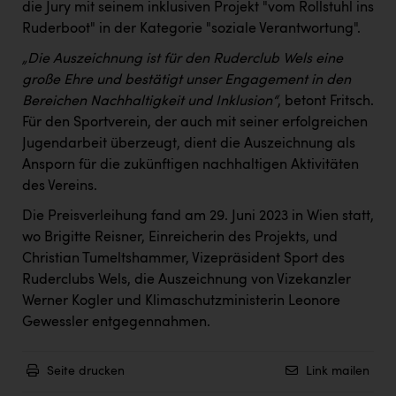
PEZ
die Jury mit seinem inklusiven Projekt "vom Rollstuhl ins
Ruderboot" in der Kategorie "soziale Verantwortung".
PÜSPÖK
„Die Auszeichnung ist für den Ruderclub Wels eine
REMAX
große Ehre und bestätigt unser Engagement in den
Bereichen Nachhaltigkeit und Inklusion“
, betont Fritsch.
RE/MAX Welcome
Für den Sportverein, der auch mit seiner erfolgreichen
Resch&Frisch
Jugendarbeit überzeugt, dient die Auszeichnung als
Ansporn für die zukünftigen nachhaltigen Aktivitäten
RUBBLE MASTER
des Vereins.
Ruderclub Wels
Die Preisverleihung fand am 29. Juni 2023 in Wien statt,
SCRI - Salzburg Cancer Research Institute
wo Brigitte Reisner, Einreicherin des Projekts, und
Christian Tumeltshammer, Vizepräsident Sport des
SCHMACHTL GmbH
Ruderclubs Wels, die Auszeichnung von Vizekanzler
Werner Kogler und Klimaschutzministerin Leonore
Schwingshandl - automation technology gmbh
Gewessler entgegennahmen.
Seher + Partner
Smurfit Westrock Nettingsdorf
Seite drucken
Link mailen