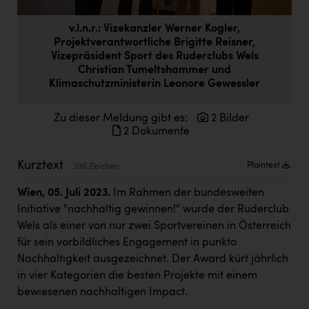
Doppler Gruppe
v.l.n.r.: Vizekanzler Werner Kogler,
ERLUS AG
Projektverantwortliche Brigitte Reisner,
Vizepräsident Sport des Ruderclubs Wels
everfield
Christian Tumeltshammer und
Klimaschutzministerin Leonore Gewessler
Firmenradl
Fristads Austria
Zu dieser Meldung gibt es:
2 Bilder
2 Dokumente
HIG Infomotion Group
IFE Austria GmbH
Kurztext
Plaintext
336 Zeichen
Immotech
Wien, 05. Juli 2023.
Im Rahmen der bundesweiten
Initiative "nachhaltig gewinnen!" wurde der Ruderclub
INTERSPAR
Wels als einer von nur zwei Sportvereinen in Österreich
INTERSPORT Austria
für sein vorbildliches Engagement in punkto
Nachhaltigkeit ausgezeichnet. Der Award kürt jährlich
Jesolo
in vier Kategorien die besten Projekte mit einem
Jane Goodall Institute Austria
bewiesenen nachhaltigen Impact.