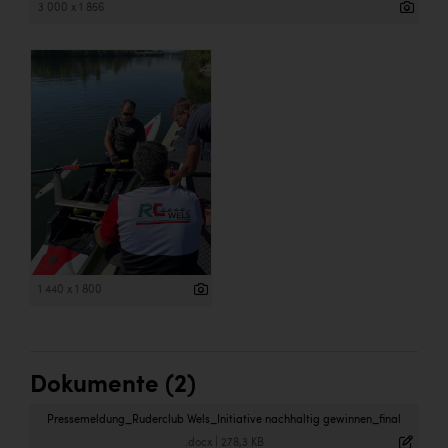
Wirtschaftskammer OÖ Energiehandel
3 000 x 1 856
Dopgas
kunden basics
kontakt
1 440 x 1 800
Dokumente (2)
Pressemeldung_Ruderclub Wels_Initiative nachhaltig gewinnen_final
.docx
|
278,3 KB