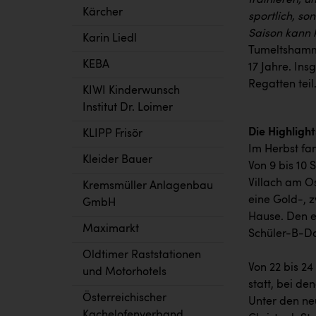
trainieren, u
Kärcher
sportlich, so
Saison kann k
Karin Liedl
Tumeltshammer
KEBA
17 Jahre. In
Regatten teil
KIWI Kinderwunsch
Institut Dr. Loimer
Die Highligh
KLIPP Frisör
Im Herbst fan
Kleider Bauer
Von 9 bis 10 
Villach am O
Kremsmüller Anlagenbau
eine Gold-, 
GmbH
Hause. Den 
Maximarkt
Schüler-B-Do
Oldtimer Raststationen
Von 22 bis 2
und Motorhotels
statt, bei de
Österreichischer
Unter den ne
Kachelofenverband