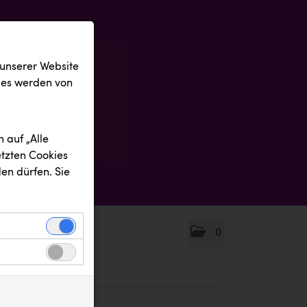
 unserer Website
ies werden von
 auf „Alle
etzten Cookies
en dürfen. Sie
0
einwandfreie
nbezogenen
n uns zu