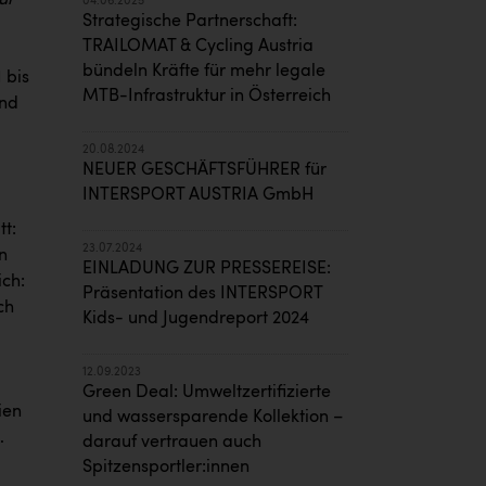
ur
04.06.2025
Strategische Partnerschaft:
TRAILOMAT & Cycling Austria
bündeln Kräfte für mehr legale
 bis
MTB-Infrastruktur in Österreich
und
20.08.2024
NEUER GESCHÄFTSFÜHRER für
INTERSPORT AUSTRIA GmbH
tt:
23.07.2024
n
EINLADUNG ZUR PRESSEREISE:
ich:
Präsentation des INTERSPORT
ch
Kids- und Jugendreport 2024
m
12.09.2023
Green Deal: Umweltzertifizierte
ien
und wassersparende Kollektion –
.
darauf vertrauen auch
Spitzensportler:innen