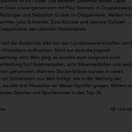
adlbauer im PR1-Einer. Die weiteren Gewinner waren Lukas
m Einer, sowie gemeinsam mit Paul Niemetz im Doppelzweier
 Reitzinger und Sebastian Gruber im Doppelvierer. Weiters ho
irther, Julia Schneider, Zora Klaczak und Leonore Dullaert
 Doppelvierer den obersten Stockerlplatz.
 ließ der Ruderclub Wels bei den Landesmeisterschaften am 3
 Ottensheim aufhorchen. Nicht nur dass die Jugend-
ertung nach Wels ging, es wurden auch aufgrund einer
amleistung fünf Goldmedaillen, acht Silbermedaillen und sech
len gehamstert. Mehrere Stockerlplätze wurden in vielen
 von Teilnehmern aus Wels belegt, wie in der Wertung der
, wo alle drei Medaillen an Welser-Sportler gingen. Weiters si
enden Sportler und Sportlerinnen in den Top-10.
ken
Link ma