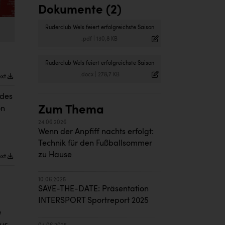
Dokumente (2)
Ruderclub Wels feiert erfolgreichste Saison
.pdf
|
130,8 KB
Ruderclub Wels feiert erfolgreichste Saison
.docx
|
278,7 KB
ext
 des
Zum Thema
on
24.06.2026
Wenn der Anpfiff nachts erfolgt:
Technik für den Fußballsommer
zu Hause
ext
10.06.2025
SAVE-THE-DATE: Präsentation
INTERSPORT Sportreport 2025
n