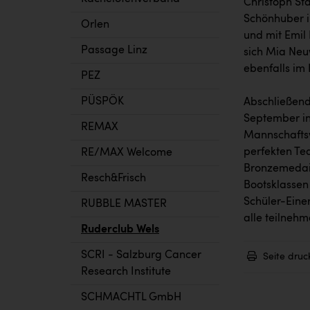
Christoph St
Schönhuber i
Orlen
und mit Emil
Passage Linz
sich Mia Neuw
ebenfalls im
PEZ
PÜSPÖK
Abschließend
September in
REMAX
Mannschaftsw
perfekten Te
RE/MAX Welcome
Bronzemedail
Resch&Frisch
Bootsklassen
Schüler-Einer
RUBBLE MASTER
alle teilnehm
Ruderclub Wels
SCRI - Salzburg Cancer
Seite druc
Research Institute
SCHMACHTL GmbH