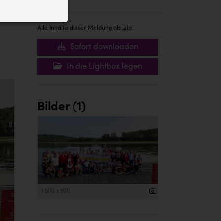
ID auf Ihrem
 der Website
Alle Inhalte dieser Meldung als .zip:
Sofort downloaden
In die Lightbox legen
Bilder (1)
1 600 x 900