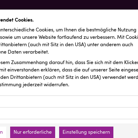
wendet Cookies.
nterschiedliche Cookies, um Ihnen die best­mögliche Nutzung
 sowie um unsere Website fortlaufend zu verbessern. Mit Cook
ittanbietern (auch mit Sitz in den USA) unter anderem auch
e Daten verarbeitet.
iesem Zusammenhang darauf hin, dass Sie sich mit dem Klicken
it ein­ver­standen erklären, dass die auf unserer Seite einges
den Drittanbietern (auch mit Sitz in den USA) verwendet werd
stimmung jederzeit widerrufen.
ookies ermöglichen grundlegende Funktionen und sind für die 
Website erforderlich. Diese Cookies speichern keine persone
ussendungen
Ruderclub Wels
ies erfassen Informationen anonym. Diese Informationen helfe
den an keine Dritten übermittelt.
e unsere Besucher unsere Website nutzen.
en
Nur erforderliche
Einstellung speichern
mer der Website (Erstanbieter)