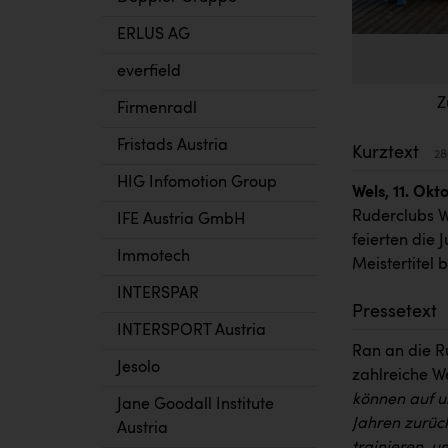
ERLUS AG
everfield
Z
Firmenradl
Fristads Austria
Kurztext
28
HIG Infomotion Group
Wels, 11. Okt
Ruderclubs We
IFE Austria GmbH
feierten die
Immotech
Meistertitel 
INTERSPAR
Pressetext
INTERSPORT Austria
Ran an die R
Jesolo
zahlreiche W
können auf u
Jane Goodall Institute
Jahren zurück
Austria