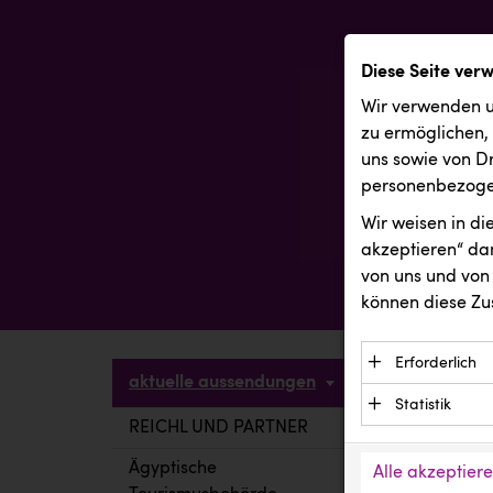
Diese Seite ver
Wir verwenden u
zu ermöglichen,
uns sowie von Dr
personenbezogen
Wir weisen in d
akzeptieren“ dam
von uns und von 
können diese Zu
Erforderlich
aktuelle aussendungen
Essenzielle C
Statistik
Funktion der 
REICHL UND PARTNER
aktuelle a
Statistik Cook
Daten und wer
verstehen, wi
Ägyptische
Alle akzeptier
Anbieter: Eigentü