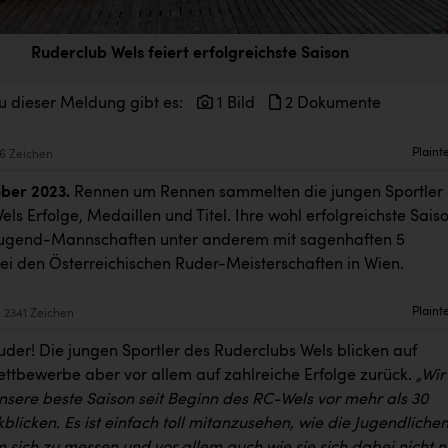
Ruderclub Wels feiert erfolgreichste Saison
u dieser Meldung gibt es:
1 Bild
2 Dokumente
Plaint
6 Zeichen
ober 2023.
Rennen um Rennen sammelten die jungen Sportler
ls Erfolge, Medaillen und Titel. Ihre wohl erfolgreichste Sais
 Jugend-Mannschaften unter anderem mit sagenhaften 5
bei den Österreichischen Ruder-Meisterschaften in Wien.
Plaint
2341 Zeichen
uder! Die jungen Sportler des Ruderclubs Wels blicken auf
ettbewerbe aber vor allem auf zahlreiche Erfolge zurück.
„Wir
nsere beste Saison seit Beginn des RC-Wels vor mehr als 30
blicken. Es ist einfach toll mitanzusehen, wie die Jugendliche