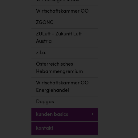
Wir besiegen Krebs
Wirtschaftskammer OÖ
ZGONC
ZULuft - Zukunft Luft
Austria
z.l.ö.
Österreichisches
Hebammengremium
Wirtschaftskammer OÖ
Energiehandel
Dopgas
kunden basics
kontakt