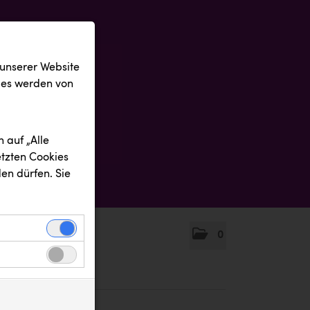
 unserer Website
ies werden von
 auf „Alle
etzten Cookies
en dürfen. Sie
0
einwandfreie
nbezogenen
n uns zu