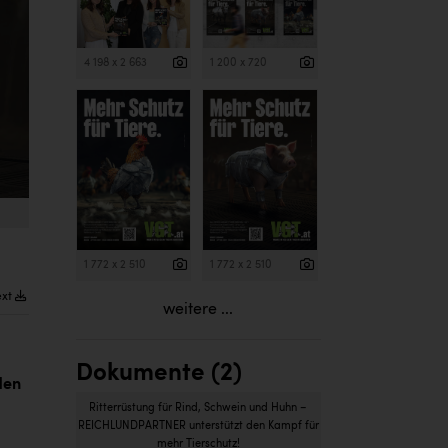
4 198 x 2 663
1 200 x 720
1 772 x 2 510
1 772 x 2 510
ext
weitere ...
Dokumente (2)
den
Ritterrüstung für Rind, Schwein und Huhn –
REICHLUNDPARTNER unterstützt den Kampf für
mehr Tierschutz!