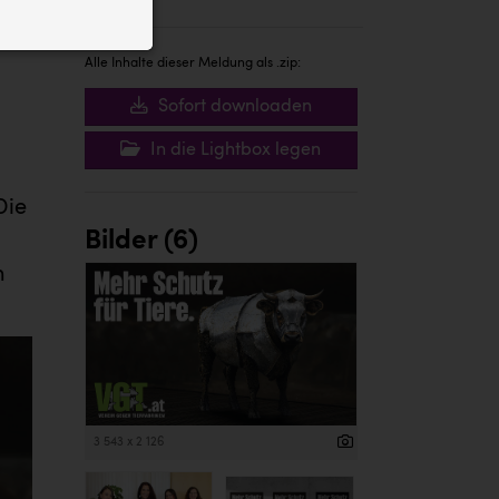
ID auf Ihrem
 der Website
Alle Inhalte dieser Meldung als .zip:
Sofort downloaden
In die Lightbox legen
Die
Bilder (6)
n
3 543 x 2 126