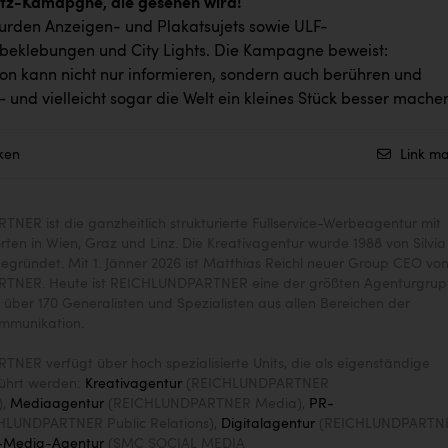
utz-Kamapgne, die gesehen wird!
rden Anzeigen- und Plakatsujets sowie ULF-
eklebungen und City Lights. Die Kampagne beweist:
n kann nicht nur informieren, sondern auch berühren und
– und vielleicht sogar die Welt ein kleines Stück besser mache
ken
Link ma
ER ist die ganzheitlich strukturierte Fullservice-Werbeagentur mit
ten in Wien, Graz und Linz. Die Kreativagentur wurde 1988 von Silvi
gegründet. Mit 1. Jänner 2026 ist Matthias Reichl neuer Group CEO vo
TNER. Heute ist REICHLUNDPARTNER eine der größten Agenturgru
t über 170 Generalisten und Spezialisten aus allen Bereichen der
mmunikation.
ER verfügt über hoch spezialisierte Units, die als eigenständige
ührt werden:
Kreativagentur
(REICHLUNDPARTNER
),
Mediaagentur
(REICHLUNDPARTNER Media),
PR-
HLUNDPARTNER Public Relations),
Digitalagentur
(REICHLUNDPARTN
l-Media-Agentur
(SMC SOCIAL MEDIA