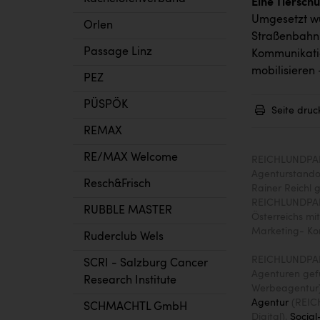
Eine Tiersch
Umgesetzt wu
Orlen
Straßenbahnb
Passage Linz
Kommunikatio
mobilisieren 
PEZ
PÜSPÖK
Seite druc
REMAX
RE/MAX Welcome
REICHLUNDPARTN
Agenturstandor
Resch&Frisch
Rainer Reichl 
REICHLUNDPAR
RUBBLE MASTER
Österreichs mi
Marketing- Ko
Ruderclub Wels
REICHLUNDPARTN
SCRI - Salzburg Cancer
Agenturen gef
Research Institute
Werbeagentur
Agentur
(REIC
SCHMACHTL GmbH
Digital),
Socia