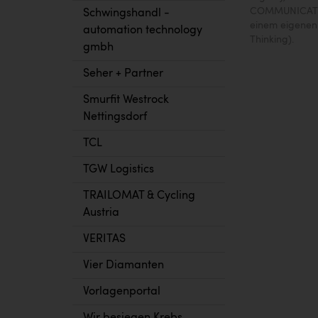
COMMUNICAT
Schwingshandl -
einem eigene
automation technology
Thinking).
gmbh
Seher + Partner
Smurfit Westrock
Nettingsdorf
TCL
TGW Logistics
TRAILOMAT & Cycling
Austria
VERITAS
Vier Diamanten
Vorlagenportal