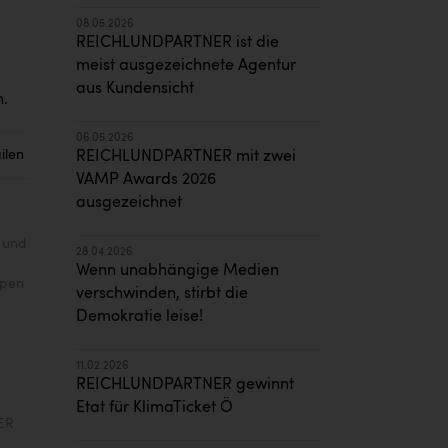
08.05.2026
REICHLUNDPARTNER ist die
meist ausgezeichnete Agentur
aus Kundensicht
n.
06.05.2026
ilen
REICHLUNDPARTNER mit zwei
VAMP Awards 2026
ausgezeichnet
a und
28.04.2026
n
Wenn unabhängige Medien
ppen
verschwinden, stirbt die
Demokratie leise!
11.02.2026
REICHLUNDPARTNER gewinnt
Etat für KlimaTicket Ö
ER