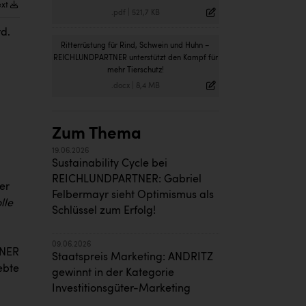
ext
.pdf
|
521,7 KB
rd.
Ritterrüstung für Rind, Schwein und Huhn –
REICHLUNDPARTNER unterstützt den Kampf für
,
mehr Tierschutz!
.docx
|
8,4 MB
Zum Thema
19.06.2026
Sustainability Cycle bei
REICHLUNDPARTNER: Gabriel
er
Felbermayr sieht Optimismus als
lle
Schlüssel zum Erfolg!
09.06.2026
TNER
Staatspreis Marketing: ANDRITZ
ebte
gewinnt in der Kategorie
Investitionsgüter-Marketing