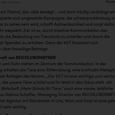
Plaint
1684 Zeichen
t ein Thema, das viele bewegt – und doch häufig verdrängt wi
ipierte und umgesetzte Kampagne, die schwerpunktmässig in
z zu sehen sein wird, schafft Aufmerksamkeit und sorgt dafür
t wegsieht. Ziel ist es, durch kreative Kommunikation das
für die Bedeutung von Tierschutz zu schärfen und damit die
für Spenden zu erhöhen. Denn der VGT finanziert sich
h über freiwillige Beiträge.
chaft von REICHLUNDPARTNER
n und Huhn stehen im Zentrum der Kommunikation. In der
ng erhalten die Tiere eine Ritterrüstung, eine kraftvolle Metaph
ale Anliegen des Vereins.
„Der VGT ist eine wichtige und wertvo
 die unsere Tiere schützt und ihr Wohl in den Fokus stellt. Wir
 Botschaft „Mehr Schutz für Tiere.“ auch eine starke, bildliche
, so Sabina Schaffer, Managing Director von REICHLUNDPAR
Der Agentur mit Standorten in Linz, Wien und Graz ist eine gel
t sehr wichtig.