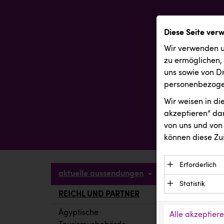
Diese Seite ver
Wir verwenden u
zu ermöglichen,
uns sowie von Dr
personenbezogen
Wir weisen in d
akzeptieren“ dam
von uns und von 
können diese Zu
Erforderlich
aktuelle aussendungen
Essenzielle C
Statistik
Funktion der 
REICHL UND PARTNER
aktuelle a
Statistik Cook
Daten und wer
verstehen, wi
Ägyptische
Alle akzeptier
Anbieter: Eigentü