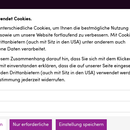
wendet Cookies.
nterschiedliche Cookies, um Ihnen die best­mögliche Nutzung
 sowie um unsere Website fortlaufend zu verbessern. Mit Cook
ittanbietern (auch mit Sitz in den USA) unter anderem auch
e Daten verarbeitet.
iesem Zusammenhang darauf hin, dass Sie sich mit dem Klicken
it ein­ver­standen erklären, dass die auf unserer Seite einges
den Drittanbietern (auch mit Sitz in den USA) verwendet werd
stimmung jederzeit widerrufen.
ookies ermöglichen grundlegende Funktionen und sind für die 
Website erforderlich. Diese Cookies speichern keine persone
ussendungen
REICHL UND PARTNER
ies erfassen Informationen anonym. Diese Informationen helfe
den an keine Dritten übermittelt.
e unsere Besucher unsere Website nutzen.
en
Nur erforderliche
Einstellung speichern
mer der Website (Erstanbieter)