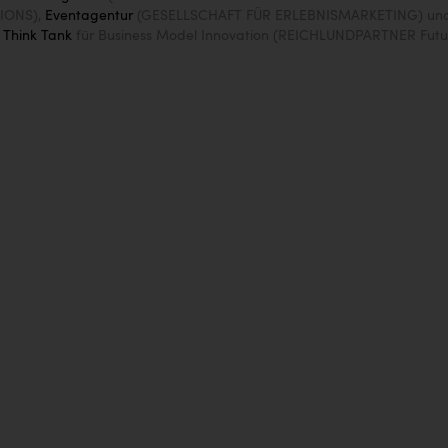
IONS),
Eventagentur
(GESELLSCHAFT FÜR ERLEBNISMARKETING) un
n
Think Tank
für Business Model Innovation (REICHLUNDPARTNER Futu