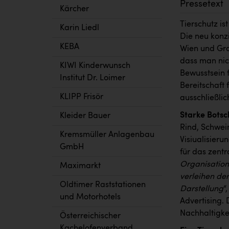
Pressetext
Kärcher
Tierschutz is
Karin Liedl
Die neu konz
KEBA
Wien und Gra
dass man nich
KIWI Kinderwunsch
Bewusstsein 
Institut Dr. Loimer
Bereitschaft 
KLIPP Frisör
ausschließlic
Starke Bots
Kleider Bauer
Rind, Schwei
Kremsmüller Anlagenbau
Visiualisieru
GmbH
für das zentr
Organisation,
Maximarkt
verleihen der
Oldtimer Raststationen
Darstellung
“
und Motorhotels
Advertising. 
Nachhaltigkei
Österreichischer
Kachelofenverband