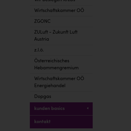
Wir besiegen Krebs
Wirtschaftskammer OÖ
ZGONC
ZULuft - Zukunft Luft
Austria
z.l.ö.
Österreichisches
Hebammengremium
Wirtschaftskammer OÖ
Energiehandel
Dopgas
kunden basics
kontakt