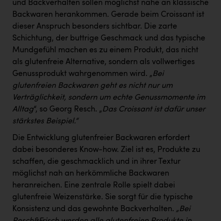
Wirtschaftskammer OÖ Energiehandel
und Backverhalten sollen möglichst nahe an klassische
Backwaren herankommen. Gerade beim Croissant ist
Dopgas
dieser Anspruch besonders sichtbar. Die zarte
Schichtung, der buttrige Geschmack und das typische
kunden basics
Mundgefühl machen es zu einem Produkt, das nicht
kontakt
als glutenfreie Alternative, sondern als vollwertiges
Genussprodukt wahrgenommen wird. „
Bei
glutenfreien Backwaren geht es nicht nur um
Verträglichkeit, sondern um echte Genussmomente im
Alltag
“, so Georg Resch. „
Das Croissant ist dafür unser
stärkstes Beispiel.“
Die Entwicklung glutenfreier Backwaren erfordert
dabei besonderes Know-how. Ziel ist es, Produkte zu
schaffen, die geschmacklich und in ihrer Textur
möglichst nah an herkömmliche Backwaren
heranreichen. Eine zentrale Rolle spielt dabei
glutenfreie Weizenstärke. Sie sorgt für die typische
Konsistenz und das gewohnte Backverhalten.
„Bei