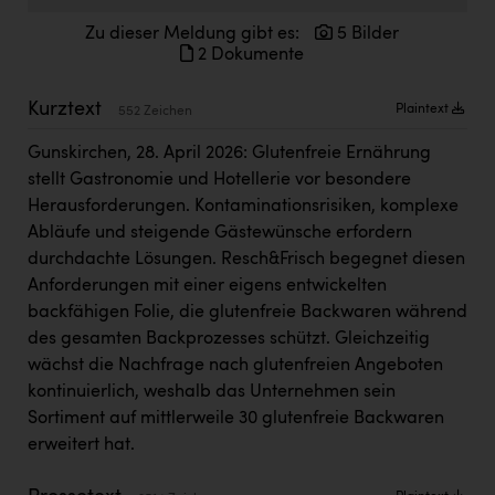
Kärcher
Zu dieser Meldung gibt es:
5 Bilder
Karin Liedl
2 Dokumente
KEBA
Kurztext
Plaintext
552 Zeichen
KIWI Kinderwunsch Institut Dr. Loimer
Gunskirchen, 28. April 2026: Glutenfreie Ernährung
KLIPP Frisör
stellt Gastronomie und Hotellerie vor besondere
Herausforderungen. Kontaminationsrisiken, komplexe
Kleider Bauer
Abläufe und steigende Gästewünsche erfordern
Kremsmüller Anlagenbau GmbH
durchdachte Lösungen. Resch&Frisch begegnet diesen
Anforderungen mit einer eigens entwickelten
Maximarkt
backfähigen Folie, die glutenfreie Backwaren während
des gesamten Backprozesses schützt. Gleichzeitig
Oldtimer Raststationen und Motorhotels
wächst die Nachfrage nach glutenfreien Angeboten
Österreichischer Kachelofenverband
kontinuierlich, weshalb das Unternehmen sein
Sortiment auf mittlerweile 30 glutenfreie Backwaren
Orlen
erweitert hat.
Passage Linz