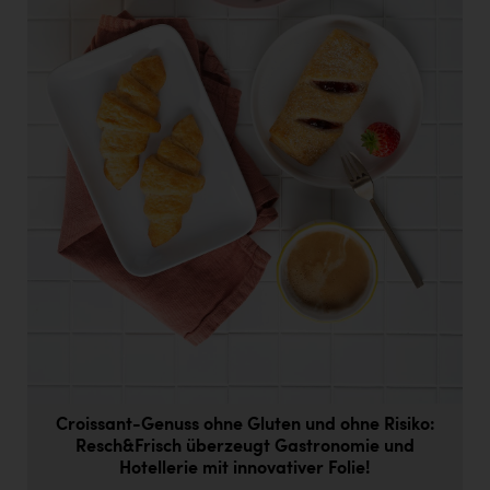
Doppler Gruppe
ERLUS AG
everfield
Firmenradl
Fristads Austria
HIG Infomotion Group
IFE Austria GmbH
Immotech
INTERSPAR
INTERSPORT Austria
Jesolo
Croissant-Genuss ohne Gluten und ohne Risiko:
Resch&Frisch überzeugt Gastronomie und
Jane Goodall Institute Austria
Hotellerie mit innovativer Folie!