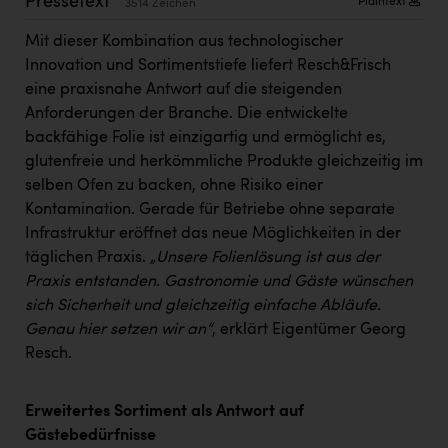
Pressetext
Plaintext
3514 Zeichen
PEZ
Mit dieser Kombination aus technologischer
PÜSPÖK
Innovation und Sortimentstiefe liefert Resch&Frisch
REMAX
eine praxisnahe Antwort auf die steigenden
Anforderungen der Branche. Die entwickelte
RE/MAX Welcome
backfähige Folie ist einzigartig und ermöglicht es,
Resch&Frisch
glutenfreie und herkömmliche Produkte gleichzeitig im
selben Ofen zu backen, ohne Risiko einer
RUBBLE MASTER
Kontamination. Gerade für Betriebe ohne separate
Ruderclub Wels
Infrastruktur eröffnet das neue Möglichkeiten in der
täglichen Praxis.
„Unsere Folienlösung ist aus der
SCRI - Salzburg Cancer Research Institute
Praxis entstanden. Gastronomie und Gäste wünschen
SCHMACHTL GmbH
sich Sicherheit und gleichzeitig einfache Abläufe.
Genau hier setzen wir an“
, erklärt Eigentümer Georg
Schwingshandl - automation technology gmbh
Resch.
Seher + Partner
Erweitertes Sortiment als Antwort auf
Smurfit Westrock Nettingsdorf
Gästebedürfnisse