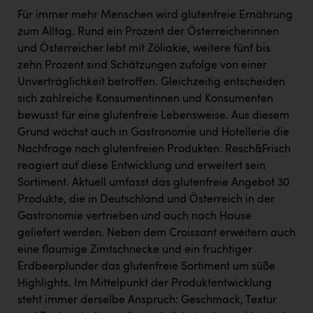
TCL
Für immer mehr Menschen wird glutenfreie Ernährung
TGW Logistics
zum Alltag. Rund ein Prozent der Österreicherinnen
und Österreicher lebt mit Zöliakie, weitere fünf bis
TRAILOMAT & Cycling Austria
zehn Prozent sind Schätzungen zufolge von einer
VERITAS
Unverträglichkeit betroffen. Gleichzeitig entscheiden
sich zahlreiche Konsumentinnen und Konsumenten
Vier Diamanten
bewusst für eine glutenfreie Lebensweise. Aus diesem
Vorlagenportal
Grund wächst auch in Gastronomie und Hotellerie die
Nachfrage nach glutenfreien Produkten. Resch&Frisch
Wir besiegen Krebs
reagiert auf diese Entwicklung und erweitert sein
Sortiment. Aktuell umfasst das glutenfreie Angebot 30
Wirtschaftskammer OÖ
Produkte, die in Deutschland und Österreich in der
ZGONC
Gastronomie vertrieben und auch nach Hause
geliefert werden. Neben dem Croissant erweitern auch
ZULuft - Zukunft Luft Austria
eine flaumige Zimtschnecke und ein fruchtiger
z.l.ö.
Erdbeerplunder das glutenfreie Sortiment um süße
Highlights. Im Mittelpunkt der Produktentwicklung
Österreichisches Hebammengremium
steht immer derselbe Anspruch: Geschmack, Textur