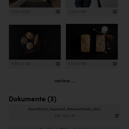
3 024 x 4 032
2 329 x 1 848
3 500 x 2 333
5 241 x 3 600
weitere ...
Dokumente (3)
Resch&Frisch_Superfood_Mehrwerttabelle_2023
.pdf
|
424,3 KB