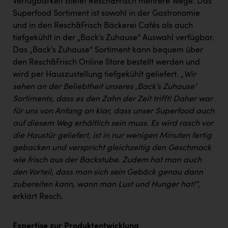
Wirtschaftskammer OÖ Energiehandel
Verfügbarkeit bietet Resch&Frisch mehrere Wege. Das
Superfood Sortiment ist sowohl in der Gastronomie
Dopgas
und in den Resch&Frisch Bäckerei Cafés als auch
tiefgekühlt in der „Back’s Zuhause“ Auswahl verfügbar.
kunden basics
Das „Back’s Zuhause“ Sortiment kann bequem über
den Resch&Frisch Online Store bestellt werden und
kontakt
wird per Hauszustellung tiefgekühlt geliefert. „
Wir
sehen an der Beliebtheit unseres ‚Back’s Zuhause‘
Sortiments, dass es den Zahn der Zeit trifft! Daher war
für uns von Anfang an klar, dass unser Superfood auch
auf diesem Weg erhältlich sein muss. Es wird rasch vor
die Haustür geliefert, ist in nur wenigen Minuten fertig
gebacken und verspricht gleichzeitig den Geschmack
wie frisch aus der Backstube. Zudem hat man auch
den Vorteil, dass man sich sein Gebäck genau dann
zubereiten kann, wann man Lust und Hunger hat!“
,
erklärt Resch.
Expertise zur Produktentwicklung