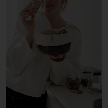
Doppler Gruppe
ERLUS AG
everfield
Firmenradl
Fristads Austria
HIG Infomotion Group
IFE Austria GmbH
Immotech
INTERSPAR
INTERSPORT Austria
Jesolo
Jane Goodall Institute Austria