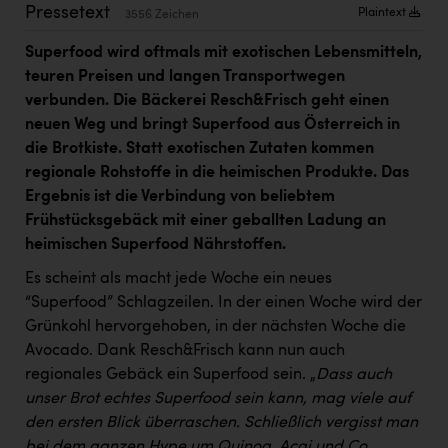
PEZ
Pressetext
Plaintext
3556 Zeichen
PÜSPÖK
Superfood wird oftmals mit exotischen Lebensmitteln,
teuren Preisen und langen Transportwegen
REMAX
verbunden. Die Bäckerei Resch&Frisch geht einen
RE/MAX Welcome
neuen Weg und bringt Superfood aus Österreich in
die Brotkiste. Statt exotischen Zutaten kommen
Resch&Frisch
regionale Rohstoffe in die heimischen Produkte. Das
RUBBLE MASTER
Ergebnis ist die Verbindung von beliebtem
Frühstücksgebäck mit einer geballten Ladung an
Ruderclub Wels
heimischen Superfood Nährstoffen.
SCRI - Salzburg Cancer Research Institute
Es scheint als macht jede Woche ein neues
“Superfood” Schlagzeilen. In der einen Woche wird der
SCHMACHTL GmbH
Grünkohl hervorgehoben, in der nächsten Woche die
Schwingshandl - automation technology gmbh
Avocado. Dank Resch&Frisch kann nun auch
regionales Gebäck ein Superfood sein. „
Dass auch
Seher + Partner
unser Brot echtes Superfood sein kann, mag viele auf
Smurfit Westrock Nettingsdorf
den ersten Blick überraschen. Schließlich vergisst man
bei dem ganzen Hype um Quinoa, Acai und Co.