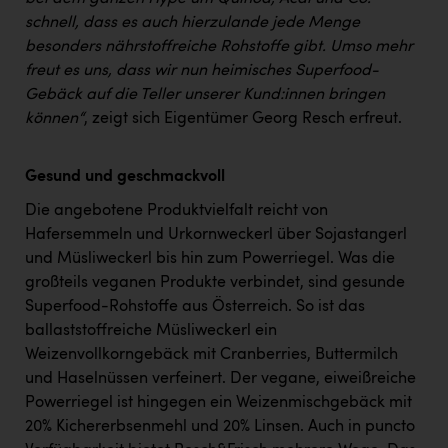
TCL
schnell, dass es auch hierzulande jede Menge
TGW Logistics
besonders nährstoffreiche Rohstoffe gibt. Umso mehr
freut es uns, dass wir nun heimisches Superfood-
TRAILOMAT & Cycling Austria
Gebäck auf die Teller unserer Kund:innen bringen
VERITAS
können“
, zeigt sich Eigentümer Georg Resch erfreut.
Vier Diamanten
Gesund und geschmackvoll
Vorlagenportal
Die angebotene Produktvielfalt reicht von
Wir besiegen Krebs
Hafersemmeln und Urkornweckerl über Sojastangerl
und Müsliweckerl bis hin zum Powerriegel. Was die
Wirtschaftskammer OÖ
großteils veganen Produkte verbindet, sind gesunde
ZGONC
Superfood-Rohstoffe aus Österreich. So ist das
ballaststoffreiche Müsliweckerl ein
ZULuft - Zukunft Luft Austria
Weizenvollkorngebäck mit Cranberries, Buttermilch
z.l.ö.
und Haselnüssen verfeinert. Der vegane, eiweißreiche
Powerriegel ist hingegen ein Weizenmischgebäck mit
Österreichisches Hebammengremium
20% Kichererbsenmehl und 20% Linsen. Auch in puncto