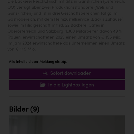
Die Bäckerei Resch&Frisch mit Sitz in Gunskirchen (Österreich,
OÖ) verfügt über zwei Produktionsstandorte (Wels und
Gunskirchen) und ist in drei Geschäftsbereichen tätig: Im
Gastrobereich, mit dem Heimzustellservice „Back‘s Zuhause“,
sowie im Filialgeschäft mit rd. 22 Bäckerei Cafés in
Oberösterreich und Salzburg. 1.300 Mitarbeiter, davon 49 %
Frauen, erwirtschafteten 2025 einen Umsatz von € 155 Mio.
Im Jahr 2024 erwirtschaftete das Unternehmen einen Umsatz
von € 149 Mio.
Alle Inhalte dieser Meldung als .zip:
Sofort downloaden
In die Lightbox legen
Bilder (9)