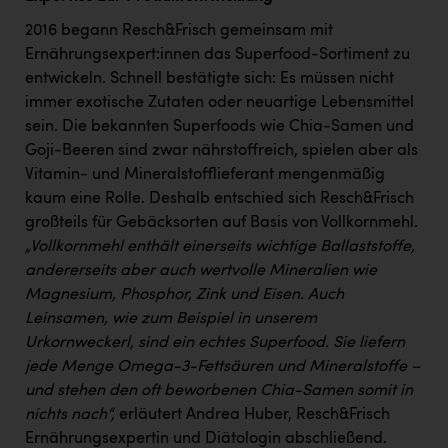
2016 begann Resch&Frisch gemeinsam mit
Ernährungsexpert:innen das Superfood-Sortiment zu
entwickeln. Schnell bestätigte sich: Es müssen nicht
immer exotische Zutaten oder neuartige Lebensmittel
sein. Die bekannten Superfoods wie Chia-Samen und
Goji-Beeren sind zwar nährstoffreich, spielen aber als
Vitamin- und Mineralstofflieferant mengenmäßig
kaum eine Rolle. Deshalb entschied sich Resch&Frisch
großteils für Gebäcksorten auf Basis von Vollkornmehl.
„Vollkornmehl enthält einerseits wichtige Ballaststoffe,
andererseits aber auch wertvolle Mineralien wie
Magnesium, Phosphor, Zink und Eisen. Auch
Leinsamen, wie zum Beispiel in unserem
Urkornweckerl, sind ein echtes Superfood. Sie liefern
jede Menge Omega-3-Fettsäuren und Mineralstoffe –
und stehen den oft beworbenen Chia-Samen somit in
nichts nach“,
erläutert Andrea Huber, Resch&Frisch
Ernährungsexpertin und Diätologin abschließend.