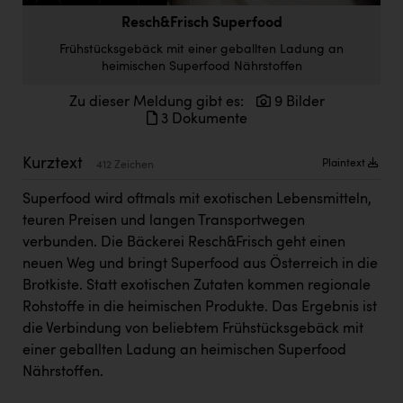
Kärcher
Resch&Frisch Superfood
Karin Liedl
Frühstücksgebäck mit einer geballten Ladung an
heimischen Superfood Nährstoffen
KEBA
Zu dieser Meldung gibt es:
9 Bilder
KIWI Kinderwunsch Institut Dr. Loimer
3 Dokumente
KLIPP Frisör
Kurztext
Plaintext
412 Zeichen
Kleider Bauer
Superfood wird oftmals mit exotischen Lebensmitteln,
Kremsmüller Anlagenbau GmbH
teuren Preisen und langen Transportwegen
verbunden. Die Bäckerei Resch&Frisch geht einen
Maximarkt
neuen Weg und bringt Superfood aus Österreich in die
Oldtimer Raststationen und Motorhotels
Brotkiste. Statt exotischen Zutaten kommen regionale
Rohstoffe in die heimischen Produkte. Das Ergebnis ist
Österreichischer Kachelofenverband
die Verbindung von beliebtem Frühstücksgebäck mit
Orlen
einer geballten Ladung an heimischen Superfood
Nährstoffen.
Passage Linz