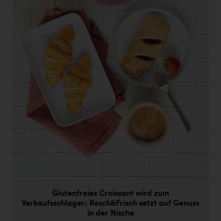
Doppler Gruppe
ERLUS AG
everfield
Firmenradl
Fristads Austria
HIG Infomotion Group
IFE Austria GmbH
Immotech
INTERSPAR
INTERSPORT Austria
Jesolo
Glutenfreies Croissant wird zum
Verkaufsschlager: Resch&Frisch setzt auf Genuss
Jane Goodall Institute Austria
in der Nische