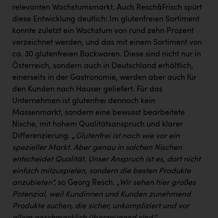
TCL
relevanten Wachstumsmarkt. Auch Resch&Frisch spürt
diese Entwicklung deutlich: Im glutenfreien Sortiment
TGW Logistics
konnte zuletzt ein Wachstum von rund zehn Prozent
TRAILOMAT & Cycling Austria
verzeichnet werden, und das mit einem Sortiment von
ca. 30 glutenfreien Backwaren. Diese sind nicht nur in
VERITAS
Österreich, sondern auch in Deutschland erhältlich,
Vier Diamanten
einerseits in der Gastronomie, werden aber auch für
den Kunden nach Hauser geliefert. Für das
Vorlagenportal
Unternehmen ist glutenfrei dennoch kein
Wir besiegen Krebs
Massenmarkt, sondern eine bewusst bearbeitete
Nische, mit hohem Qualitätsanspruch und klarer
Wirtschaftskammer OÖ
Differenzierung.
„
Glutenfrei ist nach wie vor ein
ZGONC
spezieller Markt. Aber genau in solchen Nischen
entscheidet Qualität. Unser Anspruch ist es, dort nicht
ZULuft - Zukunft Luft Austria
einfach mitzuspielen, sondern die besten Produkte
z.l.ö.
anzubieten“,
so Georg Resch
. „Wir sehen hier großes
Potenzial, weil Kundinnen und Kunden zunehmend
Österreichisches Hebammengremium
Produkte suchen, die sicher, unkompliziert und vor