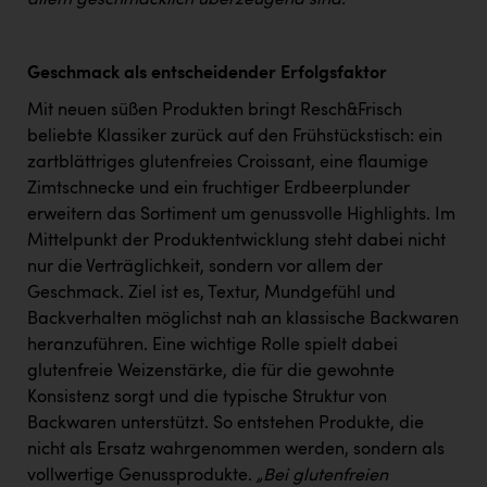
allem geschmacklich überzeugend sind.“
Wirtschaftskammer OÖ Energiehandel
Dopgas
Geschmack als entscheidender Erfolgsfaktor
kunden basics
Mit neuen süßen Produkten bringt Resch&Frisch
kontakt
beliebte Klassiker zurück auf den Frühstückstisch: ein
zartblättriges glutenfreies Croissant, eine flaumige
Zimtschnecke und ein fruchtiger Erdbeerplunder
erweitern das Sortiment um genussvolle Highlights. Im
Mittelpunkt der Produktentwicklung steht dabei nicht
nur die Verträglichkeit, sondern vor allem der
Geschmack. Ziel ist es, Textur, Mundgefühl und
Backverhalten möglichst nah an klassische Backwaren
heranzuführen. Eine wichtige Rolle spielt dabei
glutenfreie Weizenstärke, die für die gewohnte
Konsistenz sorgt und die typische Struktur von
Backwaren unterstützt. So entstehen Produkte, die
nicht als Ersatz wahrgenommen werden, sondern als
vollwertige Genussprodukte.
„Bei glutenfreien