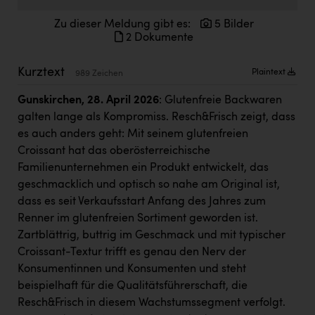
Kärcher
Zu dieser Meldung gibt es:
5 Bilder
Karin Liedl
2 Dokumente
KEBA
Kurztext
Plaintext
989 Zeichen
KIWI Kinderwunsch Institut Dr. Loimer
Gunskirchen, 28. April 2026
: Glutenfreie Backwaren
KLIPP Frisör
galten lange als Kompromiss. Resch&Frisch zeigt, dass
es auch anders geht: Mit seinem glutenfreien
Kleider Bauer
Croissant hat das oberösterreichische
Kremsmüller Anlagenbau GmbH
Familienunternehmen ein Produkt entwickelt, das
geschmacklich und optisch so nahe am Original ist,
Maximarkt
dass es seit Verkaufsstart Anfang des Jahres zum
Oldtimer Raststationen und Motorhotels
Renner im glutenfreien Sortiment geworden ist.
Zartblättrig, buttrig im Geschmack und mit typischer
Österreichischer Kachelofenverband
Croissant-Textur trifft es genau den Nerv der
Orlen
Konsumentinnen und Konsumenten und steht
beispielhaft für die Qualitätsführerschaft, die
Passage Linz
Resch&Frisch in diesem Wachstumssegment verfolgt.