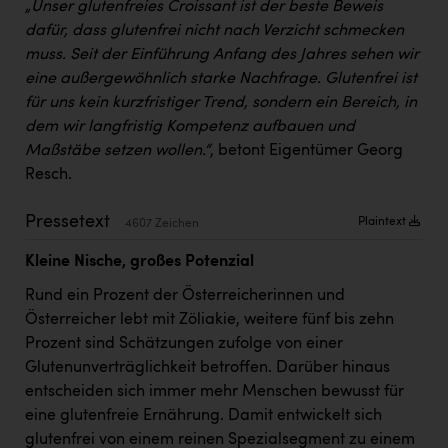
„Unser glutenfreies Croissant ist der beste Beweis
PEZ
dafür, dass glutenfrei nicht nach Verzicht schmecken
PÜSPÖK
muss. Seit der Einführung Anfang des Jahres sehen wir
eine außergewöhnlich starke Nachfrage.
Glutenfrei ist
REMAX
für uns kein kurzfristiger Trend, sondern ein Bereich, in
RE/MAX Welcome
dem wir langfristig Kompetenz aufbauen und
Maßstäbe setzen wollen.“
, betont Eigentümer Georg
Resch&Frisch
Resch.
RUBBLE MASTER
Pressetext
Plaintext
4607 Zeichen
Ruderclub Wels
Kleine Nische, großes Potenzial
SCRI - Salzburg Cancer Research Institute
Rund ein Prozent der Österreicherinnen und
SCHMACHTL GmbH
Österreicher lebt mit Zöliakie, weitere fünf bis zehn
Schwingshandl - automation technology gmbh
Prozent sind Schätzungen zufolge von einer
Glutenunverträglichkeit betroffen. Darüber hinaus
Seher + Partner
entscheiden sich immer mehr Menschen bewusst für
Smurfit Westrock Nettingsdorf
eine glutenfreie Ernährung. Damit entwickelt sich
glutenfrei von einem reinen Spezialsegment zu einem