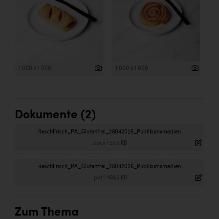
1 000 x 1 000
1 000 x 1 000
Dokumente (2)
ReschFrisch_PA_Glutenfrei_28042026_Publikumsmedien
.docx
|
57,5 KB
ReschFrisch_PA_Glutenfrei_28042026_Publikumsmedien
.pdf
|
169,5 KB
Zum Thema