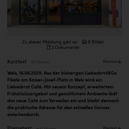
Doppler Gruppe
ERLUS AG
everfield
Firmenradl
Zu dieser Meldung gibt es:
8 Bilder
Fristads Austria
2 Dokumente
HIG Infomotion Group
Kurztext
Plaintext
307 Zeichen
IFE Austria GmbH
Wels, 16.06.2025:
Aus der bisherigen Liebesbrot&Go
Immotech
Filiale am Kaiser-Josef-Platz in Wels wird ein
Liebesbrot Café. Mit neuem Konzept, erweitertem
INTERSPAR
Frühstücksangebot und gemütlichem Ambiente lädt
INTERSPORT Austria
das neue Café zum Verweilen ein und bleibt dennoch
die praktische Adresse für den schnellen Genuss
Jesolo
zwischendurch.
Jane Goodall Institute Austria
Pressetext
Plaintext