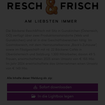
TCL
TGW Logistics
TRAILOMAT & Cycling Austria
VERITAS
Die Bäckerei Resch&Frisch mit Sitz in Gunskirchen (Österreich,
Vier Diamanten
OÖ) verfügt über zwei Produktionsstandorte (Wels und
Gunskirchen) und ist in drei Geschäftsbereichen tätig: Im
Vorlagenportal
Gastrobereich, mit dem Heimzustellservice „Back‘s Zuhause“,
sowie im Filialgeschäft mit rd. 22 Bäckerei Cafés in
Wir besiegen Krebs
Oberösterreich und Salzburg. 1.300 Mitarbeiter, davon 49 %
Frauen, erwirtschafteten 2025 einen Umsatz von € 155 Mio.
Wirtschaftskammer OÖ
Im Jahr 2024 erwirtschaftete das Unternehmen einen Umsatz
von € 149 Mio.
ZGONC
Alle Inhalte dieser Meldung als .zip:
ZULuft - Zukunft Luft Austria
Sofort downloaden
z.l.ö.
Österreichisches Hebammengremium
In die Lightbox legen