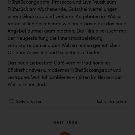
Frühstückangebote, Prosecco und Live Musik zum
PEZ
Frühstück am Wochenende, Gutscheinverteilungen,
PÜSPÖK
einem Glücksrad und weiteren Angeboten im Welser
Raum sollen bestehende wie neue Gäste auf das neue
REMAX
Angebot aufmerksam machen. Die Filiale versucht mit
RE/MAX Welcome
der Neugestaltung die Innenstadtbelebung
voranzutreiben und den Welsern einen gemütlichen
Resch&Frisch
Ort zum Verweilen und Genießen zu bieten.
RUBBLE MASTER
Das neue Liebesbrot Café vereint traditionelles
Ruderclub Wels
Bäckerhandwerk, modernes Frühstücksangebot und
vertrautes Wohlfühlambiente – mitten im Herzen der
SCRI - Salzburg Cancer Research Institute
Welser Innenstadt.
SCHMACHTL GmbH
Seite drucken
Link mailen
Schwingshandl - automation technology gmbh
Seher + Partner
Smurfit Westrock Nettingsdorf