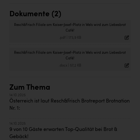
Dokumente (2)
Resch&Frisch Filiale am Kaiser-Josef-Platz in Wels wird zum Liebesbrot
Café!
.pdf
|
173,9 KB
Resch&Frisch Filiale am Kaiser-Josef-Platz in Wels wird zum Liebesbrot
Café!
.docx
|
57,2 KB
Zum Thema
14.10.2025
Österreich ist laut Resch&Frisch Brotreport Brotnation
Nr. 1:
14.10.2025
9 von 10 Gäste erwarten Top‑Qualität bei Brot &
Gebäck!