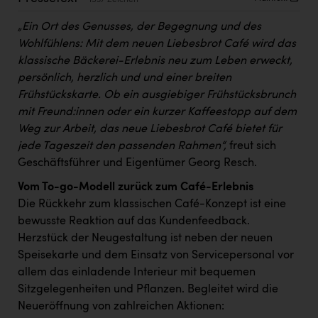
1537 Zeichen
Kärcher
„Ein Ort des Genusses, der Begegnung und des
Karin Liedl
Wohlfühlens: Mit dem neuen Liebesbrot Café wird das
klassische Bäckerei-Erlebnis neu zum Leben erweckt,
KEBA
persönlich, herzlich und und einer breiten
KIWI Kinderwunsch Institut Dr. Loimer
Frühstückskarte. Ob ein ausgiebiger Frühstücksbrunch
mit Freund:innen oder ein kurzer Kaffeestopp auf dem
KLIPP Frisör
Weg zur Arbeit, das neue Liebesbrot Café bietet für
Kleider Bauer
jede Tageszeit den passenden Rahmen“,
freut sich
Geschäftsführer und Eigentümer Georg Resch.
Kremsmüller Anlagenbau GmbH
Vom To-go-Modell zurück zum Café-Erlebnis
Maximarkt
Die Rückkehr zum klassischen Café-Konzept ist eine
Oldtimer Raststationen und Motorhotels
bewusste Reaktion auf das Kundenfeedback.
Herzstück der Neugestaltung ist neben der neuen
Österreichischer Kachelofenverband
Speisekarte und dem Einsatz von Servicepersonal vor
Orlen
allem das einladende Interieur mit bequemen
Sitzgelegenheiten und Pflanzen. Begleitet wird die
Passage Linz
Neueröffnung von zahlreichen Aktionen: