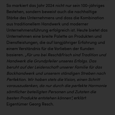
Kärcher
So markiert das Jahr 2024 nicht nur sein 100-jähriges
Bestehen, sondern beweist auch die nachhaltige
Karin Liedl
Stärke des Unternehmens und dass die Kombination
KEBA
aus traditionellem Handwerk und moderner
Unternehmensführung erfolgreich ist. Heute bietet das
KIWI Kinderwunsch Institut Dr. Loimer
Unternehmen eine breite Palette an Produkten und
KLIPP Frisör
Dienstleistungen, die auf langjähriger Erfahrung und
einem Verständnis für die Vorlieben der Kunden
Kleider Bauer
basieren.
„
Für uns bei Resch&Frisch sind Tradition und
Kremsmüller Anlagenbau GmbH
Handwerk die Grundpfeiler unseres Erfolgs. Das
beruht auf der Leidenschaft unserer Familie für das
Maximarkt
Backhandwerk und unserem ständigen Streben nach
Oldtimer Raststationen und Motorhotels
Perfektion. Wir haben stets die Vision, einen Schritt
vorauszudenken, da nur durch die perfekte Harmonie
Österreichischer Kachelofenverband
sämtlicher beteiligten Personen und Zutaten die
besten Produkte entstehen können“,
erklärt
Orlen
Eigentümer Georg Resch.
Passage Linz