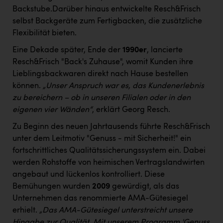
Backstube.Darüber hinaus entwickelte Resch&Frisch
selbst Backgeräte zum Fertigbacken, die zusätzliche
Flexibilität bieten.
Eine Dekade später, Ende der
1990er
, lancierte
Resch&Frisch "Back's Zuhause", womit Kunden ihre
Lieblingsbackwaren direkt nach Hause bestellen
können.
„Unser Anspruch war es, das Kundenerlebnis
zu bereichern – ob in unseren Filialen oder in den
eigenen vier Wänden“
, erklärt Georg Resch.
Zu Beginn des neuen Jahrtausends führte Resch&Frisch
unter dem Leitmotiv "Genuss - mit Sicherheit!" ein
fortschrittliches Qualitätssicherungssystem ein. Dabei
werden Rohstoffe von heimischen Vertragslandwirten
angebaut und lückenlos kontrolliert. Diese
Bemühungen wurden
2009
gewürdigt, als das
Unternehmen das renommierte AMA-Gütesiegel
erhielt.
„Das AMA-Gütesiegel unterstreicht unsere
Hingabe zur Qualität. Mit unserem Programm 'Genuss