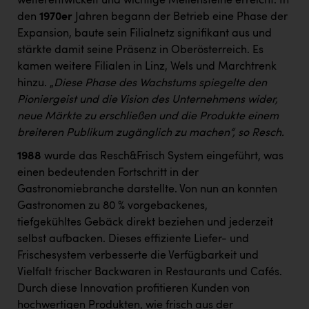
weiterentwickelt und wichtige Meilensteine erreicht. In
den
1970er
Jahren begann der Betrieb eine Phase der
Expansion, baute sein Filialnetz signifikant aus und
stärkte damit seine Präsenz in Oberösterreich. Es
kamen weitere Filialen in Linz, Wels und Marchtrenk
hinzu. „
Diese Phase des Wachstums spiegelte den
Pioniergeist und die Vision des Unternehmens wider,
neue Märkte zu erschließen und die Produkte einem
breiteren Publikum zugänglich zu machen“, so Resch.
1988
wurde das Resch&Frisch System eingeführt, was
einen bedeutenden Fortschritt in der
Gastronomiebranche darstellte. Von nun an konnten
Gastronomen zu 80 % vorgebackenes,
tiefgekühltes Gebäck direkt beziehen und jederzeit
selbst aufbacken. Dieses effiziente Liefer- und
Frischesystem verbesserte die Verfügbarkeit und
Vielfalt frischer Backwaren in Restaurants und Cafés.
Durch diese Innovation profitieren Kunden von
hochwertigen Produkten, wie frisch aus der