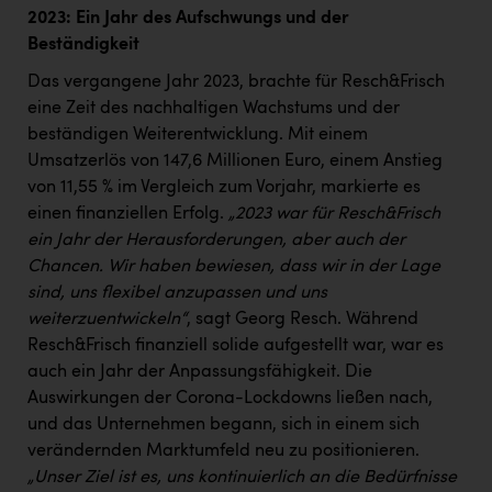
PEZ
2023: Ein Jahr des Aufschwungs und der
Beständigkeit
PÜSPÖK
Das vergangene Jahr 2023, brachte für Resch&Frisch
REMAX
eine Zeit des nachhaltigen Wachstums und der
RE/MAX Welcome
beständigen Weiterentwicklung. Mit einem
Umsatzerlös von 147,6 Millionen Euro, einem Anstieg
Resch&Frisch
von 11,55 % im Vergleich zum Vorjahr, markierte es
RUBBLE MASTER
einen finanziellen Erfolg.
„2023 war für Resch&Frisch
ein Jahr der Herausforderungen, aber auch der
Ruderclub Wels
Chancen. Wir haben bewiesen, dass wir in der Lage
sind, uns flexibel anzupassen und uns
SCRI - Salzburg Cancer Research Institute
weiterzuentwickeln“
, sagt Georg Resch. Während
SCHMACHTL GmbH
Resch&Frisch finanziell solide aufgestellt war, war es
auch ein Jahr der Anpassungsfähigkeit. Die
Schwingshandl - automation technology gmbh
Auswirkungen der Corona-Lockdowns ließen nach,
Seher + Partner
und das Unternehmen begann, sich in einem sich
verändernden Marktumfeld neu zu positionieren.
Smurfit Westrock Nettingsdorf
„Unser Ziel ist es, uns kontinuierlich an die Bedürfnisse