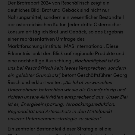
Wirtschaftskammer OÖ Energiehandel
Der Brotreport 2024 von Resch&Frisch zeigt ein
deutliches Bild: Brot und Gebäck sind nicht nur
Dopgas
Nahrungsmittel, sondern ein wesentlicher Bestandteil
kunden basics
der österreichischen Kultur. Jeder dritte Österreicher
konsumiert täglich Brot und Gebäck, so das Ergebnis
kontakt
einer repräsentativen Umfrage des
Marktforschungsinstituts IMAS International. Diese
Erkenntnis lenkt den Blick auf regionale Produkte und
eine nachhaltige Ausrichtung.
„Nachhaltigkeit ist für
uns bei Resch&Frisch kein leeres Versprechen, sondern
ein gelebter Grundsatz“,
betont Geschäftsführer Georg
Resch und erklärt weiter:
„Als lokal verwurzeltes
Unternehmen betrachten wir sie als Grundprinzip und
richten unsere Aktivitäten entsprechend aus. Unser Ziel
ist es, Energieeinsparung, Verpackungsreduktion,
Regionalität und Artenschutz in den Mittelpunkt
unserer Unternehmensstrategie zu stellen.“
Ein zentraler Bestandteil dieser Strategie ist die