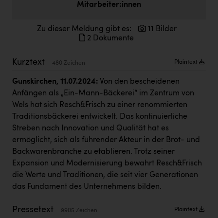
Mitarbeiter:innen
Doppler Gruppe
ERLUS AG
Zu dieser Meldung gibt es:
11 Bilder
2 Dokumente
everfield
Kurztext
Firmenradl
Plaintext
480 Zeichen
Fristads Austria
Gunskirchen, 11.07.2024:
Von den bescheidenen
Anfängen als „Ein-Mann-Bäckerei“ im Zentrum von
HIG Infomotion Group
Wels hat sich Resch&Frisch zu einer renommierten
IFE Austria GmbH
Traditionsbäckerei entwickelt. Das kontinuierliche
Streben nach Innovation und Qualität hat es
Immotech
ermöglicht, sich als führender Akteur in der Brot- und
Backwarenbranche zu etablieren. Trotz seiner
INTERSPAR
Expansion und Modernisierung bewahrt Resch&Frisch
INTERSPORT Austria
die Werte und Traditionen, die seit vier Generationen
das Fundament des Unternehmens bilden.
Jesolo
Jane Goodall Institute Austria
Pressetext
Plaintext
9905 Zeichen