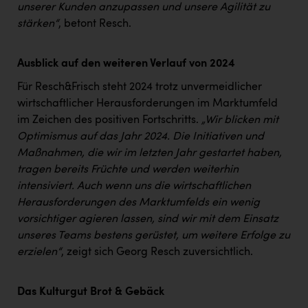
TCL
unserer Kunden anzupassen und unsere Agilität zu
stärken“
, betont Resch.
TGW Logistics
TRAILOMAT & Cycling Austria
Ausblick auf den weiteren Verlauf von 2024
VERITAS
Für Resch&Frisch steht 2024 trotz unvermeidlicher
wirtschaftlicher Herausforderungen im Marktumfeld
Vier Diamanten
im Zeichen des positiven Fortschritts.
„Wir blicken mit
Vorlagenportal
Optimismus auf das Jahr 2024. Die Initiativen und
Maßnahmen, die wir im letzten Jahr gestartet haben,
Wir besiegen Krebs
tragen bereits Früchte und werden weiterhin
Wirtschaftskammer OÖ
intensiviert. Auch wenn uns die wirtschaftlichen
Herausforderungen des Marktumfelds ein wenig
ZGONC
vorsichtiger agieren lassen, sind wir mit dem Einsatz
ZULuft - Zukunft Luft Austria
unseres Teams bestens gerüstet, um weitere Erfolge zu
erzielen“
, zeigt sich Georg Resch zuversichtlich.
z.l.ö.
Österreichisches Hebammengremium
Das Kulturgut Brot & Gebäck