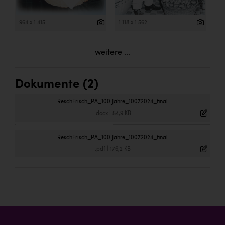
964 x 1 415
1 118 x 1 562
weitere ...
Dokumente (2)
ReschFrisch_PA_100 Jahre_10072024_final
.docx
|
54,9 KB
ReschFrisch_PA_100 Jahre_10072024_final
.pdf
|
176,2 KB