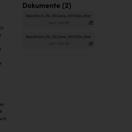
Dokumente (2)
ReschFrisch_PA_100 Jahre_10072024_final
.docx
|
54,9 KB
ür
s
ReschFrisch_PA_100 Jahre_10072024_final
.pdf
|
176,2 KB
n
e
em
ch
sch