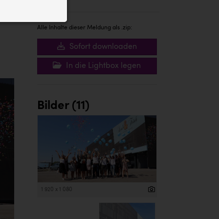
ID auf Ihrem
 der Website
Alle Inhalte dieser Meldung als .zip:
Sofort downloaden
In die Lightbox legen
Bilder (11)
1 920 x 1 080