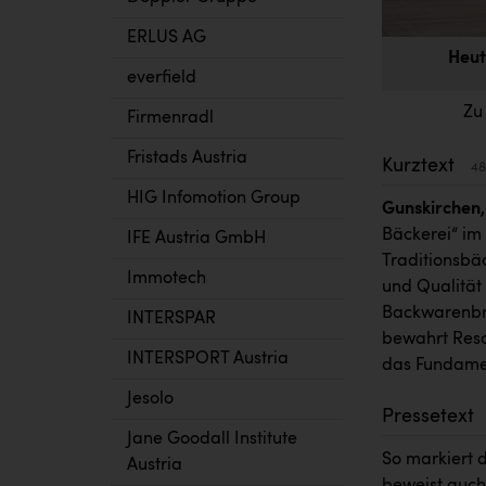
ERLUS AG
Heut
everfield
Zu
Firmenradl
Fristads Austria
Kurztext
48
HIG Infomotion Group
Gunskirchen, 
Bäckerei“ im
IFE Austria GmbH
Traditionsbäc
Immotech
und Qualität 
Backwarenbra
INTERSPAR
bewahrt Resch
INTERSPORT Austria
das Fundame
Jesolo
Pressetext
Jane Goodall Institute
So markiert d
Austria
beweist auch