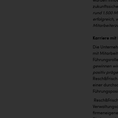
wurden innov
zukunftssiche
rund 1.500 Mi
erfolgreich,
Mitarbeiterzu
Karriere mit
Die Unternehm
mit Mitarbei
Führungsroll
gewinnen wir
positiv präg
Resch&Frisch 
einer durchsc
Führungsposi
Resch&Frisch 
Verwaltungsa
firmeneigene