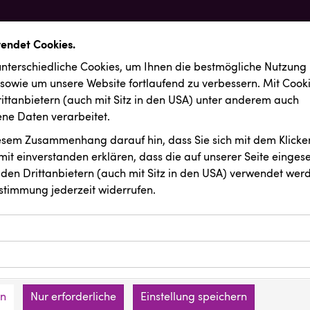
wendet Cookies.
nterschiedliche Cookies, um Ihnen die best­mögliche Nutzung
 sowie um unsere Website fortlaufend zu verbessern. Mit Cook
ittanbietern (auch mit Sitz in den USA) unter anderem auch
e Daten verarbeitet.
iesem Zusammenhang darauf hin, dass Sie sich mit dem Klicken
it ein­ver­standen erklären, dass die auf unserer Seite einges
den Drittanbietern (auch mit Sitz in den USA) verwendet werd
stimmung jederzeit widerrufen.
ookies ermöglichen grundlegende Funktionen und sind für die 
Website erforderlich. Diese Cookies speichern keine persone
ussendungen
Resch&Frisch
ies erfassen Informationen anonym. Diese Informationen helfe
den an keine Dritten übermittelt.
e unsere Besucher unsere Website nutzen.
en
Nur erforderliche
Einstellung speichern
mer der Website (Erstanbieter)