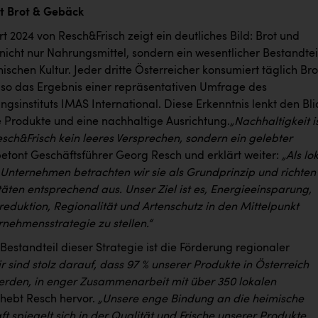
t Brot & Gebäck
t 2024 von Resch&Frisch zeigt ein deutliches Bild: Brot und
nicht nur Nahrungsmittel, sondern ein wesentlicher Bestandtei
hischen Kultur. Jeder dritte Österreicher konsumiert täglich Bro
so das Ergebnis einer repräsentativen Umfrage des
gsinstituts IMAS International. Diese Erkenntnis lenkt den Bli
e Produkte und eine nachhaltige Ausrichtung.
„Nachhaltigkeit i
esch&Frisch kein leeres Versprechen, sondern ein gelebter
etont Geschäftsführer Georg Resch und erklärt weiter:
„Als lo
 Unternehmen betrachten wir sie als Grundprinzip und richten
täten entsprechend aus. Unser Ziel ist es, Energieeinsparung,
eduktion, Regionalität und Artenschutz in den Mittelpunkt
nehmensstrategie zu stellen.“
 Bestandteil dieser Strategie ist die Förderung regionaler
r sind stolz darauf, dass 97 % unserer Produkte in Österreich
werden, in enger Zusammenarbeit mit über 350 lokalen
 hebt Resch hervor.
„Unsere enge Bindung an die heimische
t spiegelt sich in der Qualität und Frische unserer Produkte