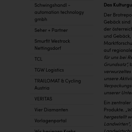
Das Kulturgu
Schwingshandl -
automation technology
Der Brotrepor
gmbh
Gebäck sind 
der österreic
Seher + Partner
und Gebäck, 
Smurfit Westrock
Marktforschun
Nettingsdorf
auf regional
für uns bei R
TCL
Grundsatz“,
b
TGW Logistics
verwurzeltes
unsere Aktivi
TRAILOMAT & Cycling
Verpackungsr
Austria
unserer Unter
VERITAS
Ein zentraler
Produkte.
„Wi
Vier Diamanten
hergestellt 
Vorlagenportal
Landwirten“
,
Landwirtschaf