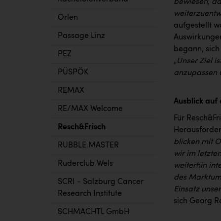
bewiesen, das
weiterzuentw
Orlen
aufgestellt w
Passage Linz
Auswirkunge
begann, sich
PEZ
„Unser Ziel i
PÜSPÖK
anzupassen u
REMAX
Ausblick auf
RE/MAX Welcome
Für Resch&Fri
Resch&Frisch
Herausforder
blicken mit 
RUBBLE MASTER
wir im letzte
Ruderclub Wels
weiterhin int
des Marktumf
SCRI - Salzburg Cancer
Einsatz unser
Research Institute
sich Georg Re
SCHMACHTL GmbH