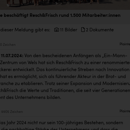
e beschäftigt Resch&Frisch rund 1.500 Mitarbeiter:innen
 dieser Meldung gibt es:
11 Bilder
2 Dokumente
Plaint
0 Zeichen
11.07.2024:
Von den bescheidenen Anfängen als „Ein-Mann-
 Zentrum von Wels hat sich Resch&Frisch zu einer renommierte
kerei entwickelt. Das kontinuierliche Streben nach Innovation
hat es ermöglicht, sich als führender Akteur in der Brot- und
nche zu etablieren. Trotz seiner Expansion und Modernisier
&Frisch die Werte und Traditionen, die seit vier Generatione
nt des Unternehmens bilden.
Plaint
9905 Zeichen
as Jahr 2024 nicht nur sein 100-jähriges Bestehen, sondern
 die nachhaltige Stärke des Unternehmens und dass die