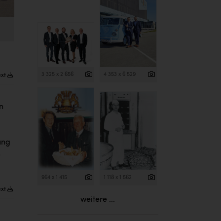
3 325 x 2 656
4 353 x 6 529
ext
n
ung
n
964 x 1 415
1 118 x 1 562
ext
weitere ...