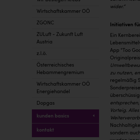
Wir besiegen Krebs
wider.“
Wirtschaftskammer OÖ
ZGONC
Initiativen f
ZULuft - Zukunft Luft
Ein Kernbere
Austria
Lebensmittel
App "Too Goo
z.l.ö.
Originalprei
Österreichisches
Umweltbewuss
Hebammengremium
zu nutzen, e
regelmäßig S
Wirtschaftskammer OÖ
Sonderpreisen
Energiehandel
überschüssig
entsprechen,
Dopgas
Vorteig. Alle
kunden basics
Weiterverarb
Nachhaltigkei
kontakt
sondern auch