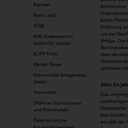
Kärcher
Kombination 
Unternehmens
Karin Liedl
breite Palett
KEBA
Erfahrung un
uns bei Resc
KIWI Kinderwunsch
Erfolgs. Das 
Institut Dr. Loimer
Backhandwerk
KLIPP Frisör
stets die Vis
Harmonie säm
Kleider Bauer
entstehen kö
Kremsmüller Anlagenbau
GmbH
2023: Ein Ja
Maximarkt
Das vergange
nachhaltigen
Oldtimer Raststationen
Umsatzerlös v
und Motorhotels
zum Vorjahr, 
Österreichischer
ein Jahr der
Kachelofenverband