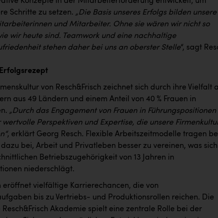
ative Konzepte in der Mitarbeiterförderung entwickelt, um
re Schritte zu setzen.
„Die Basis unseres Erfolgs bilden unsere
tarbeiterinnen und Mitarbeiter. Ohne sie wären wir nicht so
 wie wir heute sind. Teamwork und eine nachhaltige
friedenheit stehen daher bei uns an oberster Stelle
“, sagt Res
 Erfolgsrezept
enskultur von Resch&Frisch zeichnet sich durch ihre Vielfalt 
tern aus 49 Ländern und einem Anteil von 40 % Frauen in
en.
„Durch das Engagement von Frauen in Führungspositionen
 wertvolle Perspektiven und Expertise, die unsere Firmenkultu
en“
, erklärt Georg Resch. Flexible Arbeitszeitmodelle tragen be
dazu bei, Arbeit und Privatleben besser zu vereinen, was sich
hnittlichen Betriebszugehörigkeit von 13 Jahren in
tionen niederschlägt.
eröffnet vielfältige Karrierechancen, die von
ufgaben bis zu Vertriebs- und Produktionsrollen reichen. Die
 Resch&Frisch Akademie spielt eine zentrale Rolle bei der