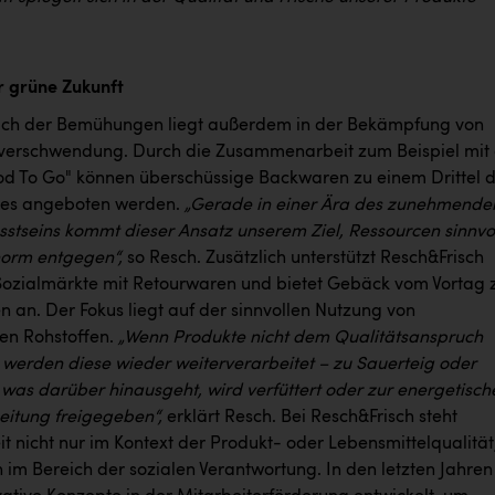
ür grüne Zukunft
ich der Bemühungen liegt außerdem in der Bekämpfung von
verschwendung. Durch die Zusammenarbeit zum Beispiel mit
d To Go" können überschüssige Backwaren zu einem Drittel 
ses angeboten werden.
„Gerade in einer Ära des zunehmende
tseins kommt dieser Ansatz unserem Ziel, Ressourcen sinnvo
norm entgegen“,
so Resch. Zusätzlich unterstützt Resch&Frisch
ozialmärkte mit Retourwaren und bietet Gebäck vom Vortag 
 an. Der Fokus liegt auf der sinnvollen Nutzung von
en Rohstoffen.
„Wenn Produkte nicht dem Qualitätsanspruch
 werden diese wieder weiterverarbeitet – zu Sauerteig oder
s was darüber hinausgeht, wird verfüttert oder zur energetisch
eitung freigegeben“,
erklärt Resch. Bei Resch&Frisch steht
t nicht nur im Kontext der Produkt- oder Lebensmittelqualität
 im Bereich der sozialen Verantwortung. In den letzten Jahren