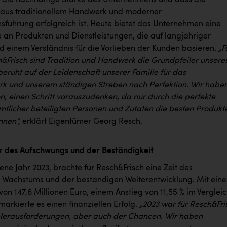
aus traditionellem Handwerk und moderner
führung erfolgreich ist. Heute bietet das Unternehmen eine
e an Produkten und Dienstleistungen, die auf langjähriger
d einem Verständnis für die Vorlieben der Kunden basieren.
„
F
h&Frisch sind Tradition und Handwerk die Grundpfeiler unsere
beruht auf der Leidenschaft unserer Familie für das
 und unserem ständigen Streben nach Perfektion. Wir habe
ion, einen Schritt vorauszudenken, da nur durch die perfekte
tlicher beteiligten Personen und Zutaten die besten Produkt
nnen“,
erklärt Eigentümer Georg Resch.
hr des Aufschwungs und der Beständigkeit
ne Jahr 2023, brachte für Resch&Frisch eine Zeit des
 Wachstums und der beständigen Weiterentwicklung. Mit ein
on 147,6 Millionen Euro, einem Anstieg von 11,55 % im Verglei
markierte es einen finanziellen Erfolg.
„2023 war für Resch&Fri
 Herausforderungen, aber auch der Chancen. Wir haben