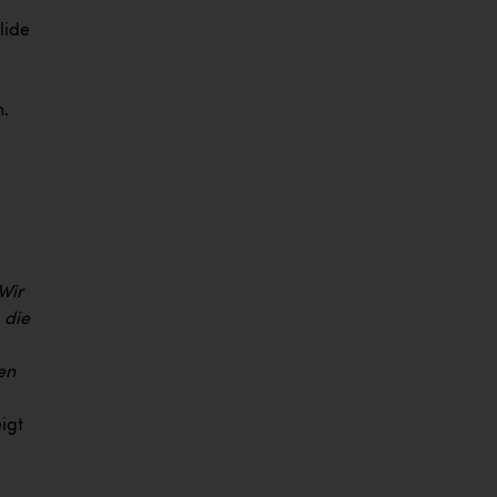
lide
n.
Wir
 die
en
eigt