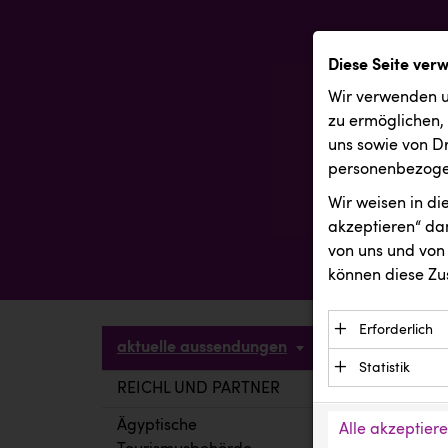
Diese Seite ver
Wir verwenden u
zu ermöglichen,
uns sowie von Dr
personenbezogen
Wir weisen in d
akzeptieren“ dam
von uns und von 
können diese Zu
Erforderlich
aktuelle aussendungen
Essenzielle C
Statistik
Funktion der 
REICHL UND PARTNER
aktuelle a
Statistik Cook
Daten und wer
verstehen, wi
Ägyptische
Alle akzeptier
Anbieter: Eigentü