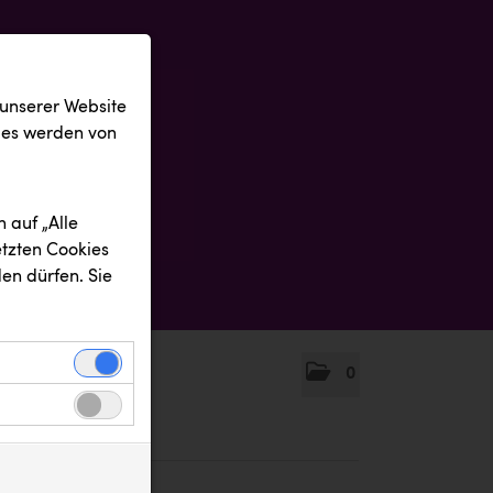
 unserer Website
ies werden von
 auf „Alle
etzten Cookies
en dürfen. Sie
0
einwandfreie
nbezogenen
n uns zu