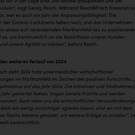
s wir in der Lage sind, uns flexibel anzupassen und uns
ickeln“
, sagt Georg Resch. Während Resch&Frisch finanziell so
ar, war es auch ein Jahr der Anpassungsfähigkeit. Die
n der Corona-Lockdowns ließen nach, und das Unternehmen
 in einem sich verändernden Marktumfeld neu zu positioniere
st es, uns kontinuierlich an die Bedürfnisse unserer Kunden
nd unsere Agilität zu stärken“
, betont Resch.
 den weiteren Verlauf von 2024
sch steht 2024 trotz unvermeidlicher wirtschaftlicher
ungen im Marktumfeld im Zeichen des positiven Fortschritts.
„
Optimismus auf das Jahr 2024. Die Initiativen und Maßnahmen,
n Jahr gestartet haben, tragen bereits Früchte und werden
ensiviert. Auch wenn uns die wirtschaftlichen Herausforderung
elds ein wenig vorsichtiger agieren lassen, sind wir mit dem
es Teams bestens gerüstet, um weitere Erfolge zu erzielen“
, z
sch zuversichtlich.