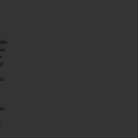
 der
des
n
ll
zu
en
,