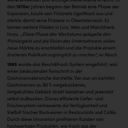
weiterentwickelt und wichtige Meilensteine erreicht. In
den
1970er
Jahren begann der Betrieb eine Phase der
Expansion, baute sein Filialnetz signifikant aus und
stärkte damit seine Präsenz in Oberösterreich. Es
kamen weitere Filialen in Linz, Wels und Marchtrenk
hinzu. „
Diese Phase des Wachstums spiegelte den
Pioniergeist und die Vision des Unternehmens wider,
neue Märkte zu erschließen und die Produkte einem
breiteren Publikum zugänglich zu machen“, so Resch.
1988
wurde das Resch&Frisch System eingeführt, was
einen bedeutenden Fortschritt in der
Gastronomiebranche darstellte. Von nun an konnten
Gastronomen zu 80 % vorgebackenes,
tiefgekühltes Gebäck direkt beziehen und jederzeit
selbst aufbacken. Dieses effiziente Liefer- und
Frischesystem verbesserte die Verfügbarkeit und
Vielfalt frischer Backwaren in Restaurants und Cafés.
Durch diese Innovation profitieren Kunden von
hochwertigen Produkten, wie frisch aus der