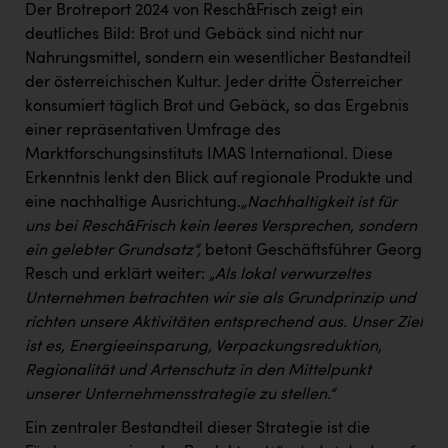
Wirtschaftskammer OÖ Energiehandel
Der Brotreport 2024 von Resch&Frisch zeigt ein
deutliches Bild: Brot und Gebäck sind nicht nur
Dopgas
Nahrungsmittel, sondern ein wesentlicher Bestandteil
kunden basics
der österreichischen Kultur. Jeder dritte Österreicher
konsumiert täglich Brot und Gebäck, so das Ergebnis
kontakt
einer repräsentativen Umfrage des
Marktforschungsinstituts IMAS International. Diese
Erkenntnis lenkt den Blick auf regionale Produkte und
eine nachhaltige Ausrichtung.
„Nachhaltigkeit ist für
uns bei Resch&Frisch kein leeres Versprechen, sondern
ein gelebter Grundsatz“,
betont Geschäftsführer Georg
Resch und erklärt weiter:
„Als lokal verwurzeltes
Unternehmen betrachten wir sie als Grundprinzip und
richten unsere Aktivitäten entsprechend aus. Unser Ziel
ist es, Energieeinsparung, Verpackungsreduktion,
Regionalität und Artenschutz in den Mittelpunkt
unserer Unternehmensstrategie zu stellen.“
Ein zentraler Bestandteil dieser Strategie ist die