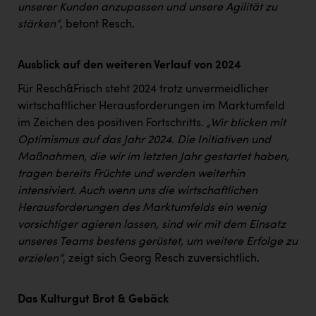
TCL
unserer Kunden anzupassen und unsere Agilität zu
stärken“
, betont Resch.
TGW Logistics
TRAILOMAT & Cycling Austria
Ausblick auf den weiteren Verlauf von 2024
VERITAS
Für Resch&Frisch steht 2024 trotz unvermeidlicher
wirtschaftlicher Herausforderungen im Marktumfeld
Vier Diamanten
im Zeichen des positiven Fortschritts.
„Wir blicken mit
Vorlagenportal
Optimismus auf das Jahr 2024. Die Initiativen und
Maßnahmen, die wir im letzten Jahr gestartet haben,
Wir besiegen Krebs
tragen bereits Früchte und werden weiterhin
Wirtschaftskammer OÖ
intensiviert. Auch wenn uns die wirtschaftlichen
Herausforderungen des Marktumfelds ein wenig
ZGONC
vorsichtiger agieren lassen, sind wir mit dem Einsatz
ZULuft - Zukunft Luft Austria
unseres Teams bestens gerüstet, um weitere Erfolge zu
erzielen“
, zeigt sich Georg Resch zuversichtlich.
z.l.ö.
Österreichisches Hebammengremium
Das Kulturgut Brot & Gebäck