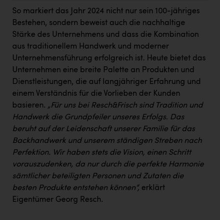
Kärcher
So markiert das Jahr 2024 nicht nur sein 100-jähriges
Bestehen, sondern beweist auch die nachhaltige
Karin Liedl
Stärke des Unternehmens und dass die Kombination
KEBA
aus traditionellem Handwerk und moderner
Unternehmensführung erfolgreich ist. Heute bietet das
KIWI Kinderwunsch Institut Dr. Loimer
Unternehmen eine breite Palette an Produkten und
KLIPP Frisör
Dienstleistungen, die auf langjähriger Erfahrung und
einem Verständnis für die Vorlieben der Kunden
Kleider Bauer
basieren.
„
Für uns bei Resch&Frisch sind Tradition und
Kremsmüller Anlagenbau GmbH
Handwerk die Grundpfeiler unseres Erfolgs. Das
beruht auf der Leidenschaft unserer Familie für das
Maximarkt
Backhandwerk und unserem ständigen Streben nach
Oldtimer Raststationen und Motorhotels
Perfektion. Wir haben stets die Vision, einen Schritt
vorauszudenken, da nur durch die perfekte Harmonie
Österreichischer Kachelofenverband
sämtlicher beteiligten Personen und Zutaten die
besten Produkte entstehen können“,
erklärt
Orlen
Eigentümer Georg Resch.
Passage Linz