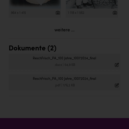
964 x 1 415
1 118 x 1 562
weitere ...
Dokumente (2)
ReschFrisch_PA_100 Jahre_10072024_final
.docx
|
54,9 KB
ReschFrisch_PA_100 Jahre_10072024_final
.pdf
|
176,2 KB