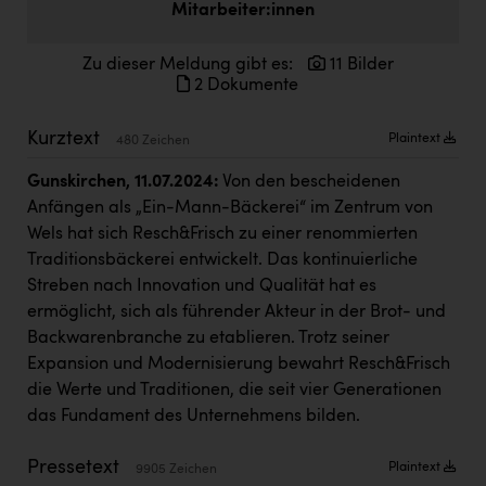
Mitarbeiter:innen
Doppler Gruppe
ERLUS AG
Zu dieser Meldung gibt es:
11 Bilder
2 Dokumente
everfield
Kurztext
Firmenradl
Plaintext
480 Zeichen
Fristads Austria
Gunskirchen, 11.07.2024:
Von den bescheidenen
Anfängen als „Ein-Mann-Bäckerei“ im Zentrum von
HIG Infomotion Group
Wels hat sich Resch&Frisch zu einer renommierten
IFE Austria GmbH
Traditionsbäckerei entwickelt. Das kontinuierliche
Streben nach Innovation und Qualität hat es
Immotech
ermöglicht, sich als führender Akteur in der Brot- und
Backwarenbranche zu etablieren. Trotz seiner
INTERSPAR
Expansion und Modernisierung bewahrt Resch&Frisch
INTERSPORT Austria
die Werte und Traditionen, die seit vier Generationen
das Fundament des Unternehmens bilden.
Jesolo
Jane Goodall Institute Austria
Pressetext
Plaintext
9905 Zeichen