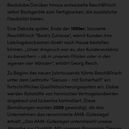
Backstube.Darüber hinaus entwickelte Resch&Frisch
selbst Backgeräte zum Fertigbacken, die zusätzliche
Flexibilität bieten.
Eine Dekade später, Ende der
1990er
, lancierte
Resch&Frisch "Back's Zuhause", womit Kunden ihre
Lieblingsbackwaren direkt nach Hause bestellen
können.
„Unser Anspruch war es, das Kundenerlebnis
zu bereichern – ob in unseren Filialen oder in den
eigenen vier Wänden“
, erklärt Georg Resch.
Zu Beginn des neuen Jahrtausends führte Resch&Frisch
unter dem Leitmotiv "Genuss - mit Sicherheit!" ein
fortschrittliches Qualitätssicherungssystem ein. Dabei
werden Rohstoffe von heimischen Vertragslandwirten
angebaut und lückenlos kontrolliert. Diese
Bemühungen wurden
2009
gewürdigt, als das
Unternehmen das renommierte AMA-Gütesiegel
erhielt.
„Das AMA-Gütesiegel unterstreicht unsere
Hingabe zur Qualität. Mit unserem Programm 'Genuss