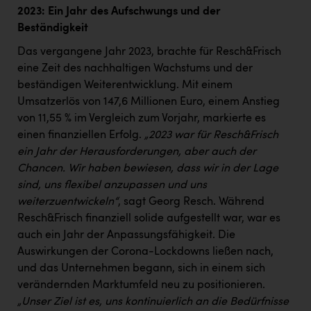
PEZ
2023: Ein Jahr des Aufschwungs und der
Beständigkeit
PÜSPÖK
Das vergangene Jahr 2023, brachte für Resch&Frisch
REMAX
eine Zeit des nachhaltigen Wachstums und der
RE/MAX Welcome
beständigen Weiterentwicklung. Mit einem
Umsatzerlös von 147,6 Millionen Euro, einem Anstieg
Resch&Frisch
von 11,55 % im Vergleich zum Vorjahr, markierte es
RUBBLE MASTER
einen finanziellen Erfolg.
„2023 war für Resch&Frisch
ein Jahr der Herausforderungen, aber auch der
Ruderclub Wels
Chancen. Wir haben bewiesen, dass wir in der Lage
sind, uns flexibel anzupassen und uns
SCRI - Salzburg Cancer Research Institute
weiterzuentwickeln“
, sagt Georg Resch. Während
SCHMACHTL GmbH
Resch&Frisch finanziell solide aufgestellt war, war es
auch ein Jahr der Anpassungsfähigkeit. Die
Schwingshandl - automation technology gmbh
Auswirkungen der Corona-Lockdowns ließen nach,
Seher + Partner
und das Unternehmen begann, sich in einem sich
verändernden Marktumfeld neu zu positionieren.
Smurfit Westrock Nettingsdorf
„Unser Ziel ist es, uns kontinuierlich an die Bedürfnisse