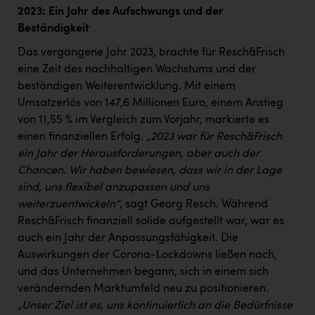
PEZ
2023: Ein Jahr des Aufschwungs und der
Beständigkeit
PÜSPÖK
Das vergangene Jahr 2023, brachte für Resch&Frisch
REMAX
eine Zeit des nachhaltigen Wachstums und der
RE/MAX Welcome
beständigen Weiterentwicklung. Mit einem
Umsatzerlös von 147,6 Millionen Euro, einem Anstieg
Resch&Frisch
von 11,55 % im Vergleich zum Vorjahr, markierte es
RUBBLE MASTER
einen finanziellen Erfolg.
„2023 war für Resch&Frisch
ein Jahr der Herausforderungen, aber auch der
Ruderclub Wels
Chancen. Wir haben bewiesen, dass wir in der Lage
sind, uns flexibel anzupassen und uns
SCRI - Salzburg Cancer Research Institute
weiterzuentwickeln“
, sagt Georg Resch. Während
SCHMACHTL GmbH
Resch&Frisch finanziell solide aufgestellt war, war es
auch ein Jahr der Anpassungsfähigkeit. Die
Schwingshandl - automation technology gmbh
Auswirkungen der Corona-Lockdowns ließen nach,
Seher + Partner
und das Unternehmen begann, sich in einem sich
verändernden Marktumfeld neu zu positionieren.
Smurfit Westrock Nettingsdorf
„Unser Ziel ist es, uns kontinuierlich an die Bedürfnisse