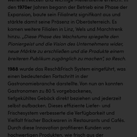
weiterentwickelt und wichtige Meilensteine erreicht. In
den
1970er
Jahren begann der Betrieb eine Phase der
Expansion, baute sein Filialnetz signifikant aus und
stärkte damit seine Präsenz in Oberösterreich. Es
kamen weitere Filialen in Linz, Wels und Marchtrenk
hinzu. „
Diese Phase des Wachstums spiegelte den
Pioniergeist und die Vision des Unternehmens wider,
neue Märkte zu erschließen und die Produkte einem
breiteren Publikum zugänglich zu machen“, so Resch.
1988
wurde das Resch&Frisch System eingeführt, was
einen bedeutenden Fortschritt in der
Gastronomiebranche darstellte. Von nun an konnten
Gastronomen zu 80 % vorgebackenes,
tiefgekühltes Gebäck direkt beziehen und jederzeit
selbst aufbacken. Dieses effiziente Liefer- und
Frischesystem verbesserte die Verfügbarkeit und
Vielfalt frischer Backwaren in Restaurants und Cafés.
Durch diese Innovation profitieren Kunden von
hochwertigen Produkten, wie frisch aus der