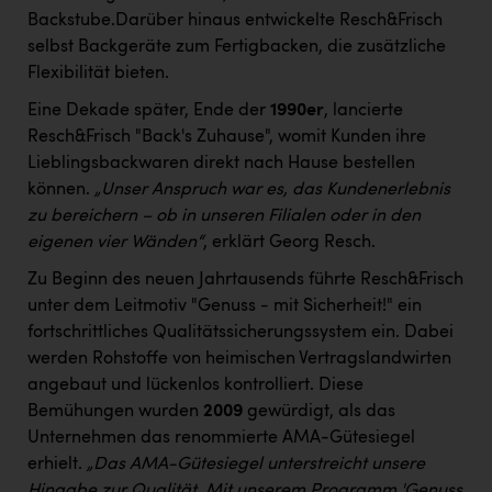
Backstube.Darüber hinaus entwickelte Resch&Frisch
selbst Backgeräte zum Fertigbacken, die zusätzliche
Flexibilität bieten.
Eine Dekade später, Ende der
1990er
, lancierte
Resch&Frisch "Back's Zuhause", womit Kunden ihre
Lieblingsbackwaren direkt nach Hause bestellen
können.
„Unser Anspruch war es, das Kundenerlebnis
zu bereichern – ob in unseren Filialen oder in den
eigenen vier Wänden“
, erklärt Georg Resch.
Zu Beginn des neuen Jahrtausends führte Resch&Frisch
unter dem Leitmotiv "Genuss - mit Sicherheit!" ein
fortschrittliches Qualitätssicherungssystem ein. Dabei
werden Rohstoffe von heimischen Vertragslandwirten
angebaut und lückenlos kontrolliert. Diese
Bemühungen wurden
2009
gewürdigt, als das
Unternehmen das renommierte AMA-Gütesiegel
erhielt.
„Das AMA-Gütesiegel unterstreicht unsere
Hingabe zur Qualität. Mit unserem Programm 'Genuss