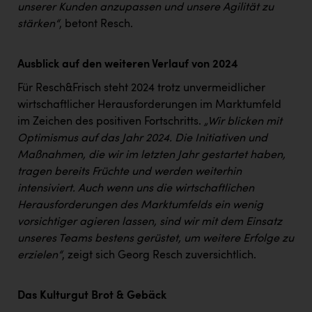
TCL
unserer Kunden anzupassen und unsere Agilität zu
stärken“
, betont Resch.
TGW Logistics
TRAILOMAT & Cycling Austria
Ausblick auf den weiteren Verlauf von 2024
VERITAS
Für Resch&Frisch steht 2024 trotz unvermeidlicher
wirtschaftlicher Herausforderungen im Marktumfeld
Vier Diamanten
im Zeichen des positiven Fortschritts.
„Wir blicken mit
Vorlagenportal
Optimismus auf das Jahr 2024. Die Initiativen und
Maßnahmen, die wir im letzten Jahr gestartet haben,
Wir besiegen Krebs
tragen bereits Früchte und werden weiterhin
Wirtschaftskammer OÖ
intensiviert. Auch wenn uns die wirtschaftlichen
Herausforderungen des Marktumfelds ein wenig
ZGONC
vorsichtiger agieren lassen, sind wir mit dem Einsatz
ZULuft - Zukunft Luft Austria
unseres Teams bestens gerüstet, um weitere Erfolge zu
erzielen“
, zeigt sich Georg Resch zuversichtlich.
z.l.ö.
Österreichisches Hebammengremium
Das Kulturgut Brot & Gebäck