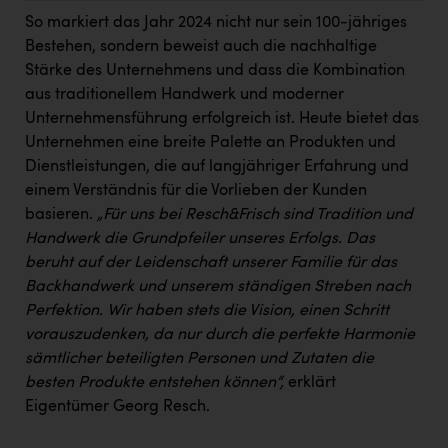
Kärcher
So markiert das Jahr 2024 nicht nur sein 100-jähriges
Bestehen, sondern beweist auch die nachhaltige
Karin Liedl
Stärke des Unternehmens und dass die Kombination
KEBA
aus traditionellem Handwerk und moderner
Unternehmensführung erfolgreich ist. Heute bietet das
KIWI Kinderwunsch Institut Dr. Loimer
Unternehmen eine breite Palette an Produkten und
KLIPP Frisör
Dienstleistungen, die auf langjähriger Erfahrung und
einem Verständnis für die Vorlieben der Kunden
Kleider Bauer
basieren.
„
Für uns bei Resch&Frisch sind Tradition und
Kremsmüller Anlagenbau GmbH
Handwerk die Grundpfeiler unseres Erfolgs. Das
beruht auf der Leidenschaft unserer Familie für das
Maximarkt
Backhandwerk und unserem ständigen Streben nach
Oldtimer Raststationen und Motorhotels
Perfektion. Wir haben stets die Vision, einen Schritt
vorauszudenken, da nur durch die perfekte Harmonie
Österreichischer Kachelofenverband
sämtlicher beteiligten Personen und Zutaten die
besten Produkte entstehen können“,
erklärt
Orlen
Eigentümer Georg Resch.
Passage Linz