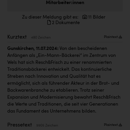
Mitarbeiter:innen
Doppler Gruppe
ERLUS AG
Zu dieser Meldung gibt es:
11 Bilder
2 Dokumente
everfield
Kurztext
Firmenradl
Plaintext
480 Zeichen
Fristads Austria
Gunskirchen, 11.07.2024:
Von den bescheidenen
Anfängen als „Ein-Mann-Bäckerei“ im Zentrum von
HIG Infomotion Group
Wels hat sich Resch&Frisch zu einer renommierten
IFE Austria GmbH
Traditionsbäckerei entwickelt. Das kontinuierliche
Streben nach Innovation und Qualität hat es
Immotech
ermöglicht, sich als führender Akteur in der Brot- und
Backwarenbranche zu etablieren. Trotz seiner
INTERSPAR
Expansion und Modernisierung bewahrt Resch&Frisch
INTERSPORT Austria
die Werte und Traditionen, die seit vier Generationen
das Fundament des Unternehmens bilden.
Jesolo
Jane Goodall Institute Austria
Pressetext
Plaintext
9905 Zeichen