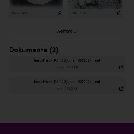
964 x 1 415
1 118 x 1 562
weitere ...
Dokumente (2)
ReschFrisch_PA_100 Jahre_10072024_final
.docx
|
54,9 KB
ReschFrisch_PA_100 Jahre_10072024_final
.pdf
|
176,2 KB