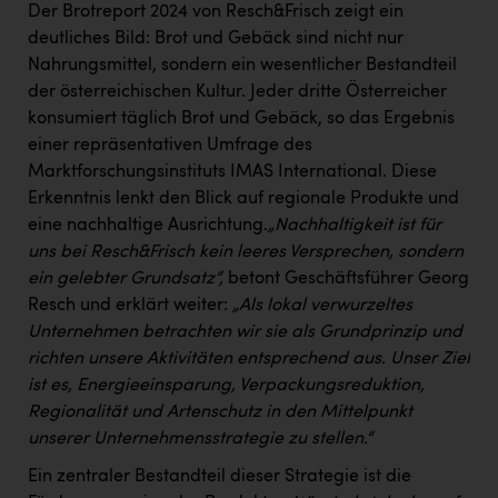
Wirtschaftskammer OÖ Energiehandel
Der Brotreport 2024 von Resch&Frisch zeigt ein
deutliches Bild: Brot und Gebäck sind nicht nur
Dopgas
Nahrungsmittel, sondern ein wesentlicher Bestandteil
kunden basics
der österreichischen Kultur. Jeder dritte Österreicher
konsumiert täglich Brot und Gebäck, so das Ergebnis
kontakt
einer repräsentativen Umfrage des
Marktforschungsinstituts IMAS International. Diese
Erkenntnis lenkt den Blick auf regionale Produkte und
eine nachhaltige Ausrichtung.
„Nachhaltigkeit ist für
uns bei Resch&Frisch kein leeres Versprechen, sondern
ein gelebter Grundsatz“,
betont Geschäftsführer Georg
Resch und erklärt weiter:
„Als lokal verwurzeltes
Unternehmen betrachten wir sie als Grundprinzip und
richten unsere Aktivitäten entsprechend aus. Unser Ziel
ist es, Energieeinsparung, Verpackungsreduktion,
Regionalität und Artenschutz in den Mittelpunkt
unserer Unternehmensstrategie zu stellen.“
Ein zentraler Bestandteil dieser Strategie ist die