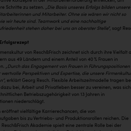
ative Konzepte in der Mitarbeiterförderung entwickelt, um
re Schritte zu setzen.
„Die Basis unseres Erfolgs bilden unsere
tarbeiterinnen und Mitarbeiter. Ohne sie wären wir nicht so
 wie wir heute sind. Teamwork und eine nachhaltige
friedenheit stehen daher bei uns an oberster Stelle
“, sagt Res
 Erfolgsrezept
enskultur von Resch&Frisch zeichnet sich durch ihre Vielfalt 
tern aus 49 Ländern und einem Anteil von 40 % Frauen in
en.
„Durch das Engagement von Frauen in Führungspositionen
 wertvolle Perspektiven und Expertise, die unsere Firmenkultu
en“
, erklärt Georg Resch. Flexible Arbeitszeitmodelle tragen be
dazu bei, Arbeit und Privatleben besser zu vereinen, was sich
hnittlichen Betriebszugehörigkeit von 13 Jahren in
tionen niederschlägt.
eröffnet vielfältige Karrierechancen, die von
ufgaben bis zu Vertriebs- und Produktionsrollen reichen. Die
 Resch&Frisch Akademie spielt eine zentrale Rolle bei der