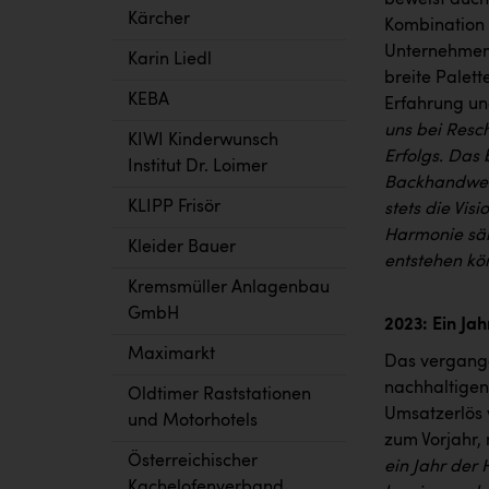
Kärcher
Kombination 
Unternehmens
Karin Liedl
breite Palett
KEBA
Erfahrung un
uns bei Resc
KIWI Kinderwunsch
Erfolgs. Das 
Institut Dr. Loimer
Backhandwerk
KLIPP Frisör
stets die Vis
Harmonie säm
Kleider Bauer
entstehen kö
Kremsmüller Anlagenbau
GmbH
2023: Ein Ja
Maximarkt
Das vergange
nachhaltigen
Oldtimer Raststationen
Umsatzerlös v
und Motorhotels
zum Vorjahr, 
Österreichischer
ein Jahr der
Kachelofenverband