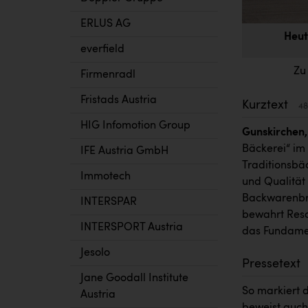
ERLUS AG
Heut
everfield
Zu
Firmenradl
Fristads Austria
Kurztext
48
HIG Infomotion Group
Gunskirchen, 
Bäckerei“ im
IFE Austria GmbH
Traditionsbäc
Immotech
und Qualität 
Backwarenbra
INTERSPAR
bewahrt Resch
INTERSPORT Austria
das Fundame
Jesolo
Pressetext
Jane Goodall Institute
So markiert d
Austria
beweist auch