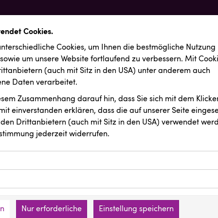
wendet Cookies.
nterschiedliche Cookies, um Ihnen die best­mögliche Nutzung
 sowie um unsere Website fortlaufend zu verbessern. Mit Cook
ittanbietern (auch mit Sitz in den USA) unter anderem auch
e Daten verarbeitet.
iesem Zusammenhang darauf hin, dass Sie sich mit dem Klicken
it ein­ver­standen erklären, dass die auf unserer Seite einges
den Drittanbietern (auch mit Sitz in den USA) verwendet werd
stimmung jederzeit widerrufen.
ookies ermöglichen grundlegende Funktionen und sind für die 
Website erforderlich. Diese Cookies speichern keine persone
ussendungen
Resch&Frisch
ies erfassen Informationen anonym. Diese Informationen helfe
den an keine Dritten übermittelt.
e unsere Besucher unsere Website nutzen.
en
Nur erforderliche
Einstellung speichern
mer der Website (Erstanbieter)