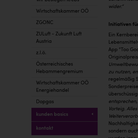
Wir besiegen Krebs
wider.“
Wirtschaftskammer OÖ
ZGONC
Initiativen f
ZULuft - Zukunft Luft
Ein Kernbere
Austria
Lebensmittel
App "Too Goo
z.l.ö.
Originalprei
Österreichisches
Umweltbewuss
Hebammengremium
zu nutzen, e
regelmäßig S
Wirtschaftskammer OÖ
Sonderpreisen
Energiehandel
überschüssig
entsprechen,
Dopgas
Vorteig. Alle
kunden basics
Weiterverarb
Nachhaltigkei
kontakt
sondern auch