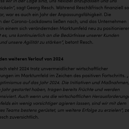
s wir in der Lage sind, uns flexibel anzupassen und uns
ickeln“
, sagt Georg Resch. Während Resch&Frisch finanziell so
ar, war es auch ein Jahr der Anpassungsfähigkeit. Die
n der Corona-Lockdowns ließen nach, und das Unternehmen
 in einem sich verändernden Marktumfeld neu zu positioniere
st es, uns kontinuierlich an die Bedürfnisse unserer Kunden
nd unsere Agilität zu stärken“
, betont Resch.
 den weiteren Verlauf von 2024
sch steht 2024 trotz unvermeidlicher wirtschaftlicher
ungen im Marktumfeld im Zeichen des positiven Fortschritts.
„
Optimismus auf das Jahr 2024. Die Initiativen und Maßnahmen,
n Jahr gestartet haben, tragen bereits Früchte und werden
ensiviert. Auch wenn uns die wirtschaftlichen Herausforderung
elds ein wenig vorsichtiger agieren lassen, sind wir mit dem
es Teams bestens gerüstet, um weitere Erfolge zu erzielen“
, z
sch zuversichtlich.