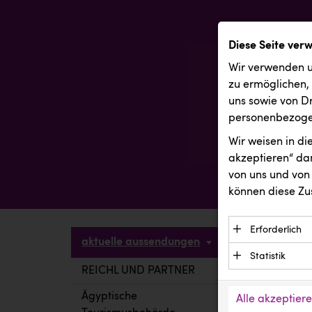
Diese Seite ver
Wir verwenden u
zu ermöglichen,
uns sowie von Dr
personenbezogen
Wir weisen in d
akzeptieren“ dam
von uns und von 
können diese Zu
Erforderlich
aktuelle aussendungen
Essenzielle C
Statistik
Funktion der 
REICHL UND PARTNER
aktuelle a
Statistik Cook
Daten und wer
verstehen, wi
Ägyptische
Alle akzeptier
Anbieter: Eigentü