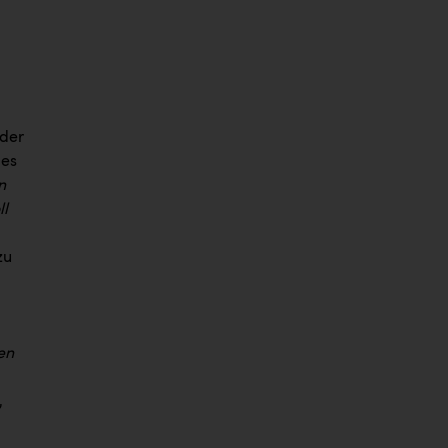
 der
des
n
ll
zu
en
,