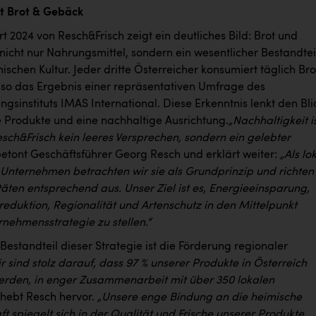
t Brot & Gebäck
t 2024 von Resch&Frisch zeigt ein deutliches Bild: Brot und
nicht nur Nahrungsmittel, sondern ein wesentlicher Bestandtei
hischen Kultur. Jeder dritte Österreicher konsumiert täglich Bro
so das Ergebnis einer repräsentativen Umfrage des
gsinstituts IMAS International. Diese Erkenntnis lenkt den Bli
e Produkte und eine nachhaltige Ausrichtung.
„Nachhaltigkeit i
esch&Frisch kein leeres Versprechen, sondern ein gelebter
etont Geschäftsführer Georg Resch und erklärt weiter:
„Als lo
 Unternehmen betrachten wir sie als Grundprinzip und richten
täten entsprechend aus. Unser Ziel ist es, Energieeinsparung,
eduktion, Regionalität und Artenschutz in den Mittelpunkt
nehmensstrategie zu stellen.“
 Bestandteil dieser Strategie ist die Förderung regionaler
r sind stolz darauf, dass 97 % unserer Produkte in Österreich
werden, in enger Zusammenarbeit mit über 350 lokalen
 hebt Resch hervor.
„Unsere enge Bindung an die heimische
t spiegelt sich in der Qualität und Frische unserer Produkte