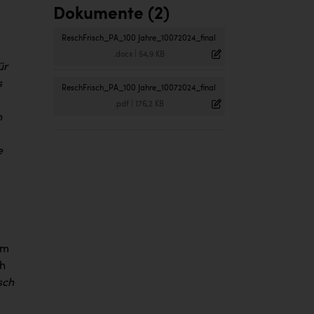
Dokumente (2)
ReschFrisch_PA_100 Jahre_10072024_final
.docx
|
54,9 KB
ür
s
ReschFrisch_PA_100 Jahre_10072024_final
.pdf
|
176,2 KB
n
e
em
ch
sch