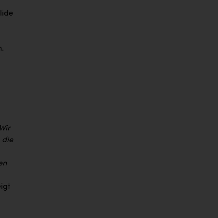
lide
n.
Wir
 die
en
eigt