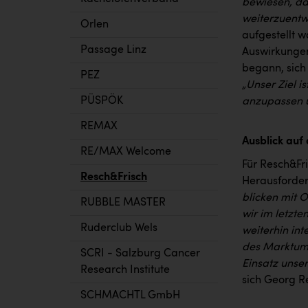
bewiesen, das
weiterzuentw
Orlen
aufgestellt w
Passage Linz
Auswirkunge
begann, sich
PEZ
„Unser Ziel i
PÜSPÖK
anzupassen u
REMAX
Ausblick auf
RE/MAX Welcome
Für Resch&Fri
Resch&Frisch
Herausforder
blicken mit 
RUBBLE MASTER
wir im letzte
Ruderclub Wels
weiterhin int
des Marktumf
SCRI - Salzburg Cancer
Einsatz unser
Research Institute
sich Georg Re
SCHMACHTL GmbH