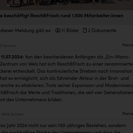
e beschäftigt Resch&Frisch rund 1.500 Mitarbeiter:innen
 dieser Meldung gibt es:
11 Bilder
2 Dokumente
Plaint
0 Zeichen
11.07.2024:
Von den bescheidenen Anfängen als „Ein-Mann-
 Zentrum von Wels hat sich Resch&Frisch zu einer renommierte
kerei entwickelt. Das kontinuierliche Streben nach Innovation
hat es ermöglicht, sich als führender Akteur in der Brot- und
nche zu etablieren. Trotz seiner Expansion und Modernisier
&Frisch die Werte und Traditionen, die seit vier Generatione
nt des Unternehmens bilden.
Plaint
9905 Zeichen
as Jahr 2024 nicht nur sein 100-jähriges Bestehen, sondern
 die nachhaltige Stärke des Unternehmens und dass die