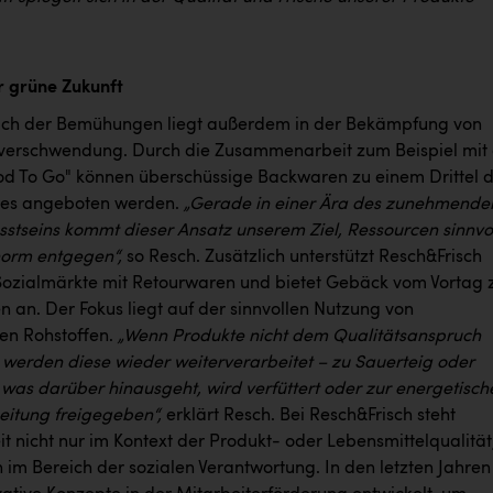
ür grüne Zukunft
ich der Bemühungen liegt außerdem in der Bekämpfung von
verschwendung. Durch die Zusammenarbeit zum Beispiel mit
d To Go" können überschüssige Backwaren zu einem Drittel 
ses angeboten werden.
„Gerade in einer Ära des zunehmende
tseins kommt dieser Ansatz unserem Ziel, Ressourcen sinnvo
norm entgegen“,
so Resch. Zusätzlich unterstützt Resch&Frisch
ozialmärkte mit Retourwaren und bietet Gebäck vom Vortag 
 an. Der Fokus liegt auf der sinnvollen Nutzung von
en Rohstoffen.
„Wenn Produkte nicht dem Qualitätsanspruch
 werden diese wieder weiterverarbeitet – zu Sauerteig oder
s was darüber hinausgeht, wird verfüttert oder zur energetisch
eitung freigegeben“,
erklärt Resch. Bei Resch&Frisch steht
t nicht nur im Kontext der Produkt- oder Lebensmittelqualität
 im Bereich der sozialen Verantwortung. In den letzten Jahren