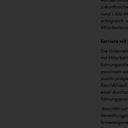
wurden innov
zukunftssiche
rund 1.500 Mi
erfolgreich,
Mitarbeiterzu
Karriere mit
Die Unternehm
mit Mitarbei
Führungsroll
gewinnen wir
positiv präg
Resch&Frisch 
einer durchsc
Führungsposi
Resch&Frisch 
Verwaltungsa
firmeneigene