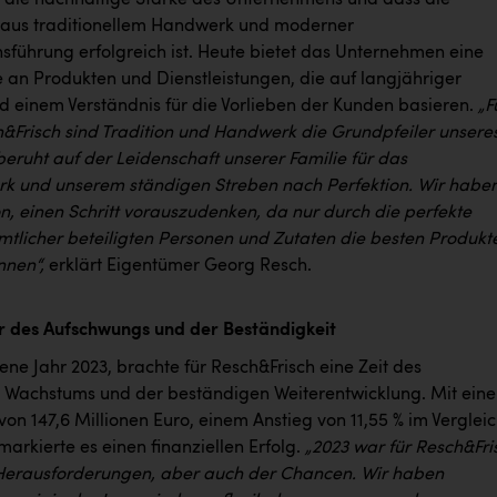
aus traditionellem Handwerk und moderner
führung erfolgreich ist. Heute bietet das Unternehmen eine
e an Produkten und Dienstleistungen, die auf langjähriger
d einem Verständnis für die Vorlieben der Kunden basieren.
„
F
h&Frisch sind Tradition und Handwerk die Grundpfeiler unsere
beruht auf der Leidenschaft unserer Familie für das
 und unserem ständigen Streben nach Perfektion. Wir habe
ion, einen Schritt vorauszudenken, da nur durch die perfekte
tlicher beteiligten Personen und Zutaten die besten Produkt
nnen“,
erklärt Eigentümer Georg Resch.
hr des Aufschwungs und der Beständigkeit
ne Jahr 2023, brachte für Resch&Frisch eine Zeit des
 Wachstums und der beständigen Weiterentwicklung. Mit ein
on 147,6 Millionen Euro, einem Anstieg von 11,55 % im Verglei
markierte es einen finanziellen Erfolg.
„2023 war für Resch&Fri
 Herausforderungen, aber auch der Chancen. Wir haben