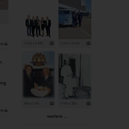
3 325 x 2 656
4 353 x 6 529
ext
n
ung
n
964 x 1 415
1 118 x 1 562
ext
weitere ...