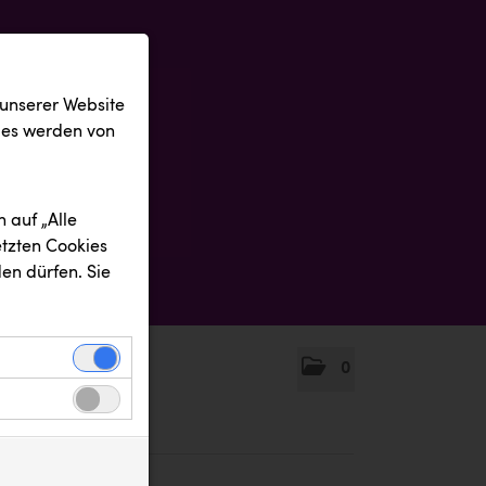
 unserer Website
ies werden von
 auf „Alle
etzten Cookies
en dürfen. Sie
0
einwandfreie
nbezogenen
n uns zu