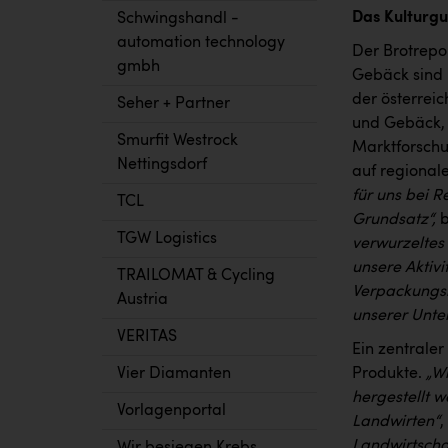
Das Kulturgu
Schwingshandl -
automation technology
Der Brotrepor
gmbh
Gebäck sind 
der österreic
Seher + Partner
und Gebäck, 
Smurfit Westrock
Marktforschun
Nettingsdorf
auf regional
für uns bei R
TCL
Grundsatz“,
b
TGW Logistics
verwurzeltes
unsere Aktivi
TRAILOMAT & Cycling
Verpackungsr
Austria
unserer Unter
VERITAS
Ein zentraler
Produkte.
„Wi
Vier Diamanten
hergestellt 
Vorlagenportal
Landwirten“
,
Landwirtschaf