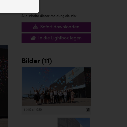
ID auf Ihrem
 der Website
Alle Inhalte dieser Meldung als .zip:
Sofort downloaden
In die Lightbox legen
Bilder (11)
1 920 x 1 080