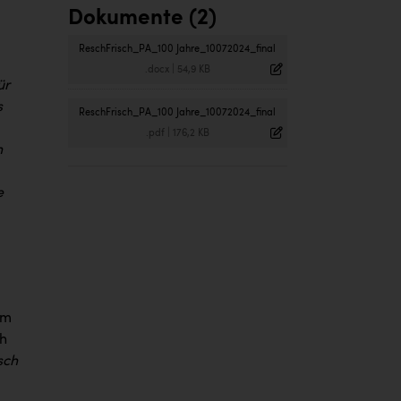
Dokumente (2)
ReschFrisch_PA_100 Jahre_10072024_final
.docx
|
54,9 KB
ür
s
ReschFrisch_PA_100 Jahre_10072024_final
.pdf
|
176,2 KB
n
e
em
ch
sch