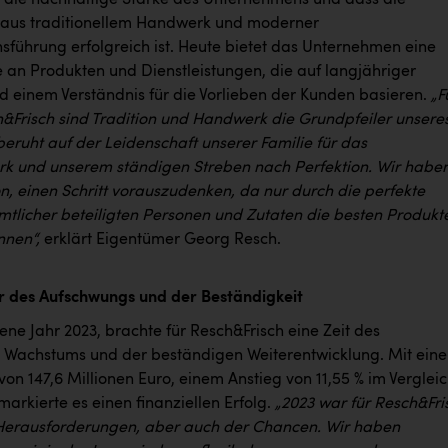
aus traditionellem Handwerk und moderner
führung erfolgreich ist. Heute bietet das Unternehmen eine
e an Produkten und Dienstleistungen, die auf langjähriger
d einem Verständnis für die Vorlieben der Kunden basieren.
„
F
h&Frisch sind Tradition und Handwerk die Grundpfeiler unsere
beruht auf der Leidenschaft unserer Familie für das
 und unserem ständigen Streben nach Perfektion. Wir habe
ion, einen Schritt vorauszudenken, da nur durch die perfekte
tlicher beteiligten Personen und Zutaten die besten Produkt
nnen“,
erklärt Eigentümer Georg Resch.
hr des Aufschwungs und der Beständigkeit
ne Jahr 2023, brachte für Resch&Frisch eine Zeit des
 Wachstums und der beständigen Weiterentwicklung. Mit ein
on 147,6 Millionen Euro, einem Anstieg von 11,55 % im Verglei
markierte es einen finanziellen Erfolg.
„2023 war für Resch&Fri
 Herausforderungen, aber auch der Chancen. Wir haben