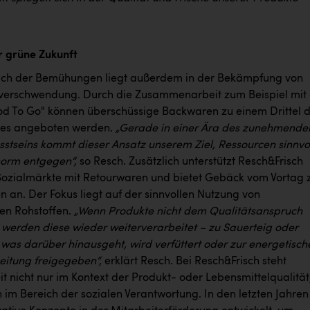
ür grüne Zukunft
ich der Bemühungen liegt außerdem in der Bekämpfung von
verschwendung. Durch die Zusammenarbeit zum Beispiel mit
d To Go" können überschüssige Backwaren zu einem Drittel 
ses angeboten werden.
„Gerade in einer Ära des zunehmende
tseins kommt dieser Ansatz unserem Ziel, Ressourcen sinnvo
norm entgegen“,
so Resch. Zusätzlich unterstützt Resch&Frisch
ozialmärkte mit Retourwaren und bietet Gebäck vom Vortag 
 an. Der Fokus liegt auf der sinnvollen Nutzung von
en Rohstoffen.
„Wenn Produkte nicht dem Qualitätsanspruch
 werden diese wieder weiterverarbeitet – zu Sauerteig oder
s was darüber hinausgeht, wird verfüttert oder zur energetisch
eitung freigegeben“,
erklärt Resch. Bei Resch&Frisch steht
t nicht nur im Kontext der Produkt- oder Lebensmittelqualität
 im Bereich der sozialen Verantwortung. In den letzten Jahren