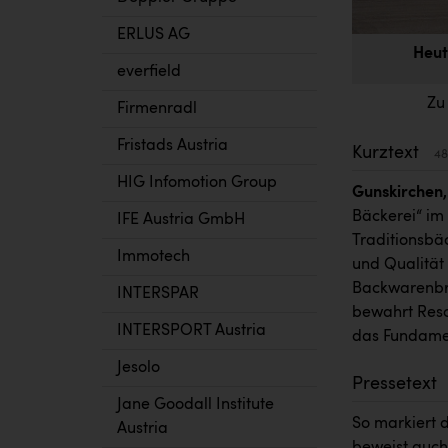
ERLUS AG
Heut
everfield
Zu
Firmenradl
Fristads Austria
Kurztext
48
HIG Infomotion Group
Gunskirchen, 
Bäckerei“ im
IFE Austria GmbH
Traditionsbäc
Immotech
und Qualität 
Backwarenbra
INTERSPAR
bewahrt Resch
INTERSPORT Austria
das Fundame
Jesolo
Pressetext
Jane Goodall Institute
So markiert d
Austria
beweist auch