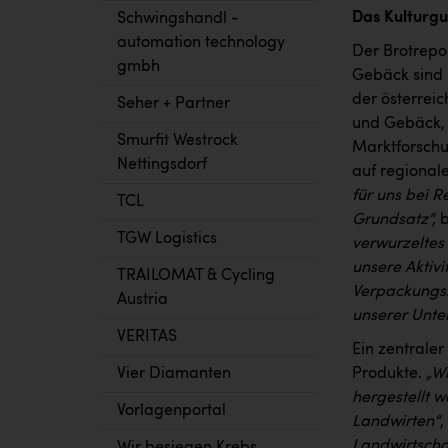
Das Kulturgu
Schwingshandl -
automation technology
Der Brotrepor
gmbh
Gebäck sind 
der österreic
Seher + Partner
und Gebäck, 
Smurfit Westrock
Marktforschun
Nettingsdorf
auf regional
für uns bei R
TCL
Grundsatz“,
b
TGW Logistics
verwurzeltes
unsere Aktivi
TRAILOMAT & Cycling
Verpackungsr
Austria
unserer Unter
VERITAS
Ein zentraler
Produkte.
„Wi
Vier Diamanten
hergestellt 
Vorlagenportal
Landwirten“
,
Landwirtschaf