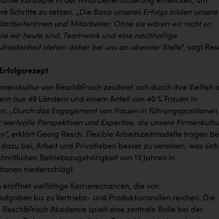
ative Konzepte in der Mitarbeiterförderung entwickelt, um
re Schritte zu setzen.
„Die Basis unseres Erfolgs bilden unsere
tarbeiterinnen und Mitarbeiter. Ohne sie wären wir nicht so
 wie wir heute sind. Teamwork und eine nachhaltige
friedenheit stehen daher bei uns an oberster Stelle
“, sagt Res
 Erfolgsrezept
enskultur von Resch&Frisch zeichnet sich durch ihre Vielfalt 
tern aus 49 Ländern und einem Anteil von 40 % Frauen in
en.
„Durch das Engagement von Frauen in Führungspositionen
 wertvolle Perspektiven und Expertise, die unsere Firmenkultu
en“
, erklärt Georg Resch. Flexible Arbeitszeitmodelle tragen be
dazu bei, Arbeit und Privatleben besser zu vereinen, was sich
hnittlichen Betriebszugehörigkeit von 13 Jahren in
tionen niederschlägt.
eröffnet vielfältige Karrierechancen, die von
ufgaben bis zu Vertriebs- und Produktionsrollen reichen. Die
 Resch&Frisch Akademie spielt eine zentrale Rolle bei der