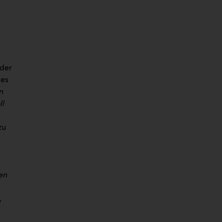
 der
des
n
ll
zu
en
,