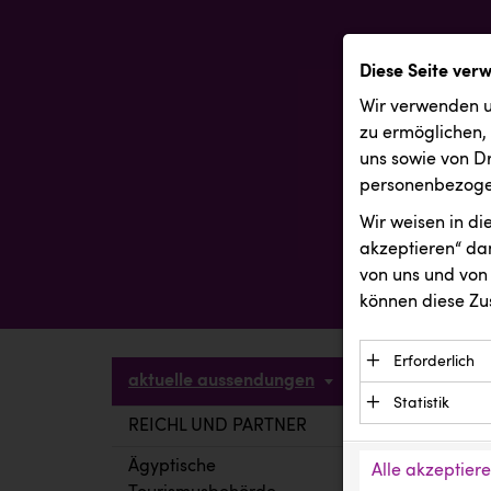
Diese Seite ver
Wir verwenden u
zu ermöglichen,
uns sowie von Dr
personenbezogen
Wir weisen in d
akzeptieren“ dam
von uns und von 
können diese Zu
Erforderlich
aktuelle aussendungen
Essenzielle C
Statistik
Funktion der 
REICHL UND PARTNER
aktuelle a
Statistik Cook
Daten und wer
verstehen, wi
Ägyptische
Alle akzeptier
Anbieter: Eigentü