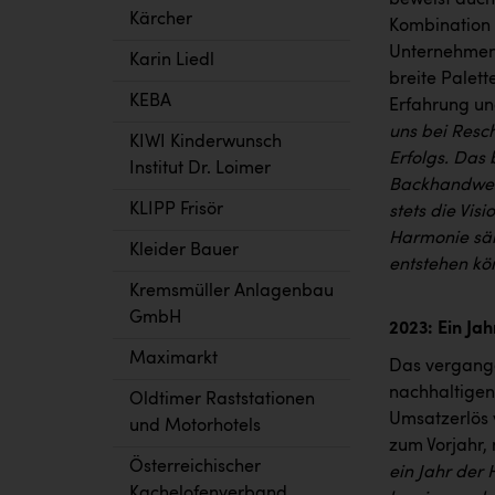
Kärcher
Kombination 
Unternehmens
Karin Liedl
breite Palett
KEBA
Erfahrung un
uns bei Resc
KIWI Kinderwunsch
Erfolgs. Das 
Institut Dr. Loimer
Backhandwerk
KLIPP Frisör
stets die Vis
Harmonie säm
Kleider Bauer
entstehen kö
Kremsmüller Anlagenbau
GmbH
2023: Ein Ja
Maximarkt
Das vergange
nachhaltigen
Oldtimer Raststationen
Umsatzerlös v
und Motorhotels
zum Vorjahr, 
Österreichischer
ein Jahr der
Kachelofenverband