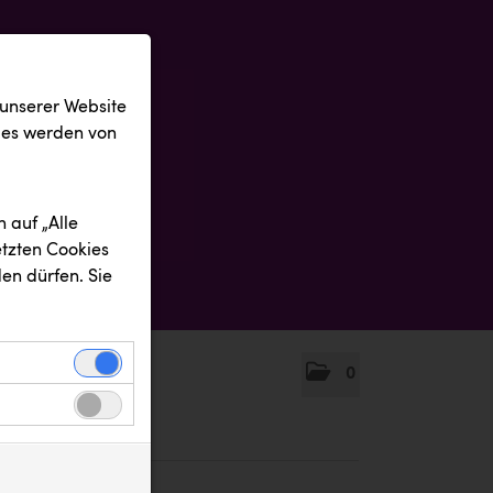
 unserer Website
ies werden von
 auf „Alle
etzten Cookies
en dürfen. Sie
0
einwandfreie
nbezogenen
n uns zu