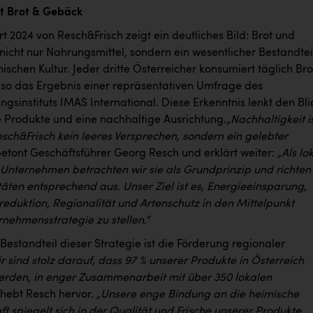
t Brot & Gebäck
t 2024 von Resch&Frisch zeigt ein deutliches Bild: Brot und
nicht nur Nahrungsmittel, sondern ein wesentlicher Bestandtei
hischen Kultur. Jeder dritte Österreicher konsumiert täglich Bro
so das Ergebnis einer repräsentativen Umfrage des
gsinstituts IMAS International. Diese Erkenntnis lenkt den Bli
e Produkte und eine nachhaltige Ausrichtung.
„Nachhaltigkeit i
esch&Frisch kein leeres Versprechen, sondern ein gelebter
etont Geschäftsführer Georg Resch und erklärt weiter:
„Als lo
 Unternehmen betrachten wir sie als Grundprinzip und richten
täten entsprechend aus. Unser Ziel ist es, Energieeinsparung,
eduktion, Regionalität und Artenschutz in den Mittelpunkt
nehmensstrategie zu stellen.“
 Bestandteil dieser Strategie ist die Förderung regionaler
r sind stolz darauf, dass 97 % unserer Produkte in Österreich
werden, in enger Zusammenarbeit mit über 350 lokalen
 hebt Resch hervor.
„Unsere enge Bindung an die heimische
t spiegelt sich in der Qualität und Frische unserer Produkte