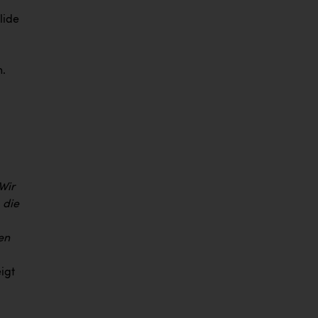
lide
n.
Wir
 die
en
eigt