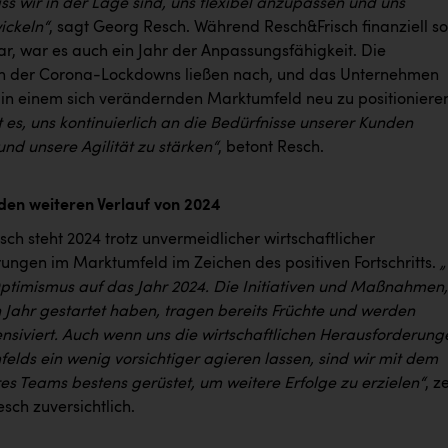
s wir in der Lage sind, uns flexibel anzupassen und uns
ickeln“
, sagt Georg Resch. Während Resch&Frisch finanziell so
ar, war es auch ein Jahr der Anpassungsfähigkeit. Die
n der Corona-Lockdowns ließen nach, und das Unternehmen
 in einem sich verändernden Marktumfeld neu zu positioniere
st es, uns kontinuierlich an die Bedürfnisse unserer Kunden
nd unsere Agilität zu stärken“
, betont Resch.
 den weiteren Verlauf von 2024
sch steht 2024 trotz unvermeidlicher wirtschaftlicher
ungen im Marktumfeld im Zeichen des positiven Fortschritts.
„
Optimismus auf das Jahr 2024. Die Initiativen und Maßnahmen,
n Jahr gestartet haben, tragen bereits Früchte und werden
ensiviert. Auch wenn uns die wirtschaftlichen Herausforderung
elds ein wenig vorsichtiger agieren lassen, sind wir mit dem
es Teams bestens gerüstet, um weitere Erfolge zu erzielen“
, z
sch zuversichtlich.