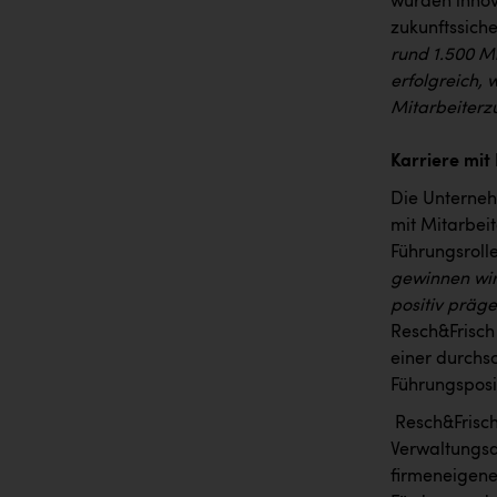
wurden innov
zukunftssiche
rund 1.500 Mi
erfolgreich,
Mitarbeiterzu
Karriere mit
Die Unternehm
mit Mitarbei
Führungsroll
gewinnen wir
positiv präg
Resch&Frisch 
einer durchsc
Führungsposi
Resch&Frisch 
Verwaltungsa
firmeneigene