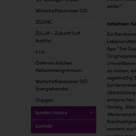
Wir besiegen Krebs
wider.“
Wirtschaftskammer OÖ
ZGONC
Initiativen f
ZULuft - Zukunft Luft
Ein Kernbere
Austria
Lebensmittel
App "Too Goo
z.l.ö.
Originalprei
Österreichisches
Umweltbewuss
Hebammengremium
zu nutzen, e
regelmäßig S
Wirtschaftskammer OÖ
Sonderpreisen
Energiehandel
überschüssig
entsprechen,
Dopgas
Vorteig. Alle
kunden basics
Weiterverarb
Nachhaltigkei
kontakt
sondern auch