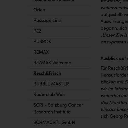
bewiesen, das
weiterzuentw
Orlen
aufgestellt w
Passage Linz
Auswirkunge
begann, sich
PEZ
„Unser Ziel i
PÜSPÖK
anzupassen u
REMAX
Ausblick auf
RE/MAX Welcome
Für Resch&Fri
Resch&Frisch
Herausforder
blicken mit 
RUBBLE MASTER
wir im letzte
Ruderclub Wels
weiterhin int
des Marktumf
SCRI - Salzburg Cancer
Einsatz unser
Research Institute
sich Georg Re
SCHMACHTL GmbH