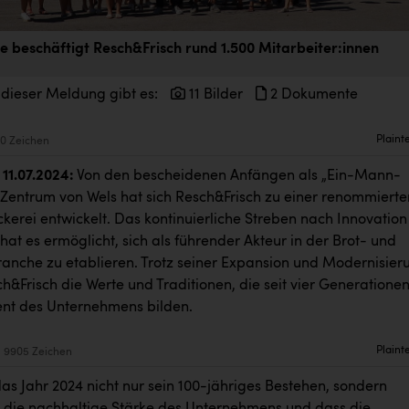
e beschäftigt Resch&Frisch rund 1.500 Mitarbeiter:innen
 dieser Meldung gibt es:
11 Bilder
2 Dokumente
Plaint
0 Zeichen
11.07.2024:
Von den bescheidenen Anfängen als „Ein-Mann-
 Zentrum von Wels hat sich Resch&Frisch zu einer renommierte
kerei entwickelt. Das kontinuierliche Streben nach Innovation
hat es ermöglicht, sich als führender Akteur in der Brot- und
nche zu etablieren. Trotz seiner Expansion und Modernisier
&Frisch die Werte und Traditionen, die seit vier Generatione
nt des Unternehmens bilden.
Plaint
9905 Zeichen
as Jahr 2024 nicht nur sein 100-jähriges Bestehen, sondern
 die nachhaltige Stärke des Unternehmens und dass die