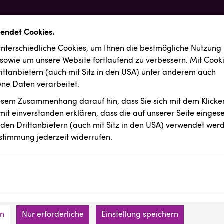
wendet Cookies.
nterschiedliche Cookies, um Ihnen die best­mögliche Nutzung
 sowie um unsere Website fortlaufend zu verbessern. Mit Cook
ittanbietern (auch mit Sitz in den USA) unter anderem auch
e Daten verarbeitet.
iesem Zusammenhang darauf hin, dass Sie sich mit dem Klicken
it ein­ver­standen erklären, dass die auf unserer Seite einges
den Drittanbietern (auch mit Sitz in den USA) verwendet werd
stimmung jederzeit widerrufen.
ookies ermöglichen grundlegende Funktionen und sind für die 
Website erforderlich. Diese Cookies speichern keine persone
ussendungen
Resch&Frisch
ies erfassen Informationen anonym. Diese Informationen helfe
den an keine Dritten übermittelt.
e unsere Besucher unsere Website nutzen.
en
Nur erforderliche
Einstellung speichern
mer der Website (Erstanbieter)