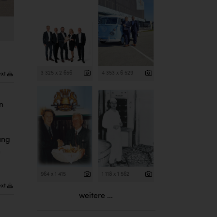
3 325 x 2 656
4 353 x 6 529
ext
n
ung
n
964 x 1 415
1 118 x 1 562
ext
weitere ...