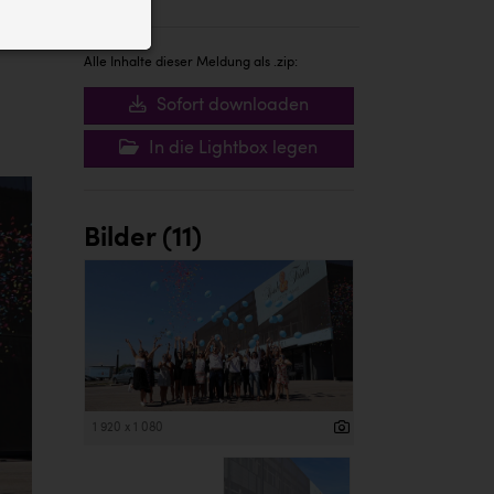
ID auf Ihrem
 der Website
Alle Inhalte dieser Meldung als .zip:
Sofort downloaden
In die Lightbox legen
Bilder (11)
1 920 x 1 080