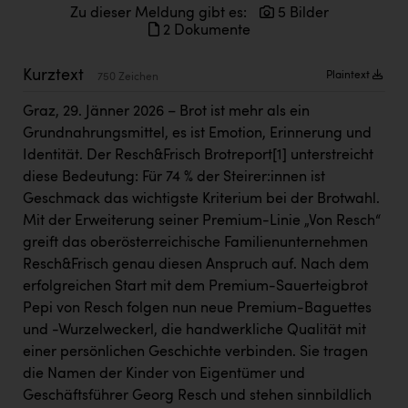
Kärcher
Zu dieser Meldung gibt es:
5 Bilder
2 Dokumente
Karin Liedl
Kurztext
Plaintext
750 Zeichen
KEBA
Graz, 29. Jänner 2026 – Brot ist mehr als ein
KIWI Kinderwunsch Institut Dr. Loimer
Grundnahrungsmittel, es ist Emotion, Erinnerung und
KLIPP Frisör
Identität. Der Resch&Frisch Brotreport
[1]
unterstreicht
diese Bedeutung: Für 74 % der Steirer:innen ist
Kleider Bauer
Geschmack das wichtigste Kriterium bei der Brotwahl.
Kremsmüller Anlagenbau GmbH
Mit der Erweiterung seiner Premium-Linie „Von Resch“
greift das oberösterreichische Familienunternehmen
Maximarkt
Resch&Frisch genau diesen Anspruch auf. Nach dem
Oldtimer Raststationen und Motorhotels
erfolgreichen Start mit dem Premium-Sauerteigbrot
Pepi von Resch folgen nun neue Premium-Baguettes
Österreichischer Kachelofenverband
und -Wurzelweckerl, die handwerkliche Qualität mit
Orlen
einer persönlichen Geschichte verbinden. Sie tragen
die Namen der Kinder von Eigentümer und
Passage Linz
Geschäftsführer Georg Resch und stehen sinnbildlich