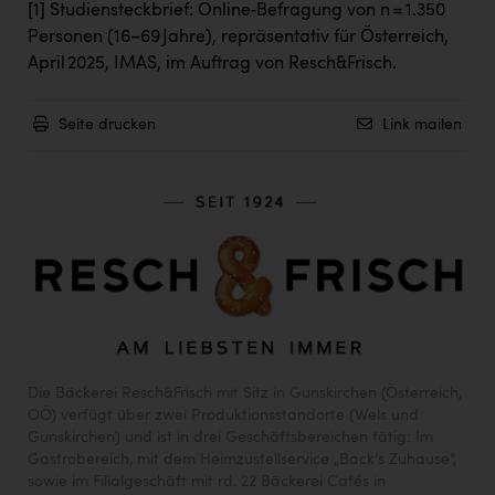
[1]
Studiensteckbrief: Online‑Befragung von n = 1.350
Personen (16–69 Jahre), repräsentativ für Österreich,
April 2025, IMAS, im Auftrag von Resch&Frisch.
Seite drucken
Link mailen
Die Bäckerei Resch&Frisch mit Sitz in Gunskirchen (Österreich,
OÖ) verfügt über zwei Produktionsstandorte (Wels und
Gunskirchen) und ist in drei Geschäftsbereichen tätig: Im
Gastrobereich, mit dem Heimzustellservice „Back‘s Zuhause“,
sowie im Filialgeschäft mit rd. 22 Bäckerei Cafés in