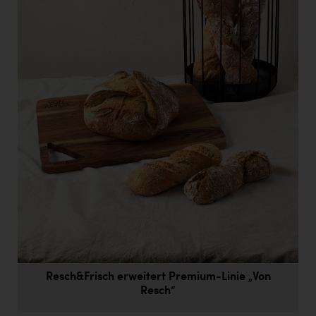
Doppler Gruppe
ERLUS AG
everfield
Firmenradl
Fristads Austria
HIG Infomotion Group
IFE Austria GmbH
Immotech
INTERSPAR
INTERSPORT Austria
Jesolo
Resch&Frisch erweitert Premium-Linie „Von
Resch“
Jane Goodall Institute Austria