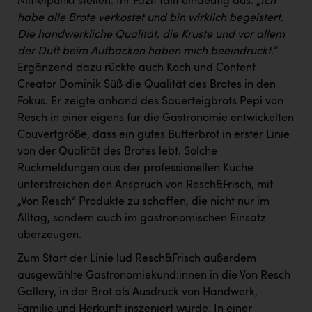
Mittelpunkt stellen. Ihr Fazit fällt eindeutig aus: „
Ich
habe alle Brote verkostet und bin wirklich begeistert.
Die handwerkliche Qualität, die Kruste und vor allem
der Duft beim Aufbacken haben mich beeindruckt.
“
Ergänzend dazu rückte auch Koch und Content
Creator Dominik Süß die Qualität des Brotes in den
Fokus. Er zeigte anhand des Sauerteigbrots Pepi von
Resch in einer eigens für die Gastronomie entwickelten
Couvertgröße, dass ein gutes Butterbrot in erster Linie
von der Qualität des Brotes lebt. Solche
Rückmeldungen aus der professionellen Küche
unterstreichen den Anspruch von Resch&Frisch, mit
„Von Resch“ Produkte zu schaffen, die nicht nur im
Alltag, sondern auch im gastronomischen Einsatz
überzeugen.
Zum Start der Linie lud Resch&Frisch außerdem
ausgewählte Gastronomiekund:innen in die Von Resch
Gallery, in der Brot als Ausdruck von Handwerk,
Familie und Herkunft inszeniert wurde. In einer