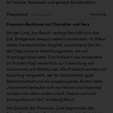
PEZ
für Familie, Handwerk und gelebte Backtradition.
PÜSPÖK
Pressetext
Plaintext
6740 Zeichen
REMAX
Premium-Backkunst mit Charakter und Herz
RE/MAX Welcome
Mit der Linie „Von Resch“ verfolgt Resch&Frisch das
Ziel, Brotgenuss bewusst weiterzuentwickeln. Im Fokus
Resch&Frisch
stehen handwerkliche Sorgfalt, ausreichend Zeit für
RUBBLE MASTER
den Teig und eine Herstellungsweise, die auf
Ursprünglichkeit setzt. Eine Ruhezeit von mindestens
Ruderclub Wels
24 Stunden trägt wesentlich zur Entwicklung von
SCRI - Salzburg Cancer Research Institute
Geschmack und Struktur bei. Alle Produkte werden mit
Sauerteig hergestellt, der für Natürlichkeit, gute
SCHMACHTL GmbH
Bekömmlichkeit und ein ausgewogenes Aroma steht.
Schwingshandl - automation technology gmbh
„
Handwerk bedeutet nicht nur Wissen und Expertise,
sondern vor allem Leidenschaft, Gespür und eine
Seher + Partner
Extraportion an Zeit
“, so Georg Resch.
Smurfit Westrock Nettingsdorf
Die Qualität der Premium-Linie beginnt bei den