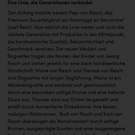
Wirtschaftskammer OÖ Energiehandel
Eine Linie, die Generationen verbindet
Dopgas
Den Anfang machte bereits Pepi von Resch, das
Premium-Sauerteigbrot als Hommage an Seniorchef
kunden basics
Josef Resch. Nun wächst die Linie weiter und rückt die
nächste Generation mit Produkten in den Mittelpunkt,
kontakt
die handwerkliche Qualität, Bekömmlichkeit und
Geschmack vereinen. Die neuen Weckerl und
Baguettes tragen die Namen der Kinder von Georg
Resch und stehen jeweils für eine klare handwerkliche
Handschrift. Marie von Resch und Therese von Resch
sind Baguettes mit langer Teigführung. Marie ist ein
Weizenbaguette und zeichnet sich geschmacklich
durch eine besonders saftige Krume und eine betonte
Säure aus. Therese wird aus Dinkel hergestellt und
erhält durch fermentierte Dinkelkörner ihre feinen,
malzigen Röstaromen. Rudi von Resch und Karli von
Resch überzeugen als Wurzelweckerl durch saftige
Krumen, ausgeprägte Krusten und eine ausgewogene