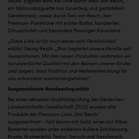
Säure. Ergänzt wird die Linie durch Walli von Resch,
ein Walnussbaguette aus Sauerteig und geröstetem
Gerstenmalz, sowie durch Toni von Resch, den
Premium-Panettone mit echter Butter, kandierten
Zitrusschalen und besonders flaumiger Konsistenz.
„
Diese Linie ist für mich etwas sehr Persönliches
“,
erklärt Georg Resch. „
Brot begleitet unsere Familie seit
Generationen. Mit den neuen Produkten verbinden wir
handwerkliche Qualität mit den Namen unserer Kinder
und zeigen, dass Tradition und Weiterentwicklung für
uns untrennbar zusammengehören.“
Ausgezeichnete Handwerksqualität
Bei einer aktuellen Qualitätsprüfung der Deutschen
Landwirtschafts-Gesellschaft (DLG) wurden alle
Produkte der Premium-Linie „Von Resch“
ausgezeichnet – fünf davon mit Gold, eines mit Silber.
Bewertet wurden unter anderem äußere Erscheinung,
Kruste, Krumenbild, Textur, Geruch und Geschmack.