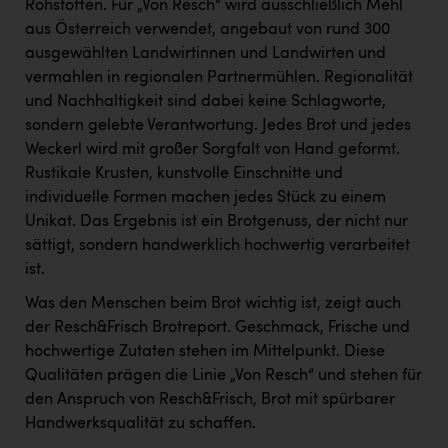
TCL
Rohstoffen. Für „Von Resch“ wird ausschließlich Mehl
aus Österreich verwendet, angebaut von rund 300
TGW Logistics
ausgewählten Landwirtinnen und Landwirten und
vermahlen in regionalen Partnermühlen. Regionalität
TRAILOMAT & Cycling Austria
und Nachhaltigkeit sind dabei keine Schlagworte,
VERITAS
sondern gelebte Verantwortung. Jedes Brot und jedes
Weckerl wird mit großer Sorgfalt von Hand geformt.
Vier Diamanten
Rustikale Krusten, kunstvolle Einschnitte und
Vorlagenportal
individuelle Formen machen jedes Stück zu einem
Unikat. Das Ergebnis ist ein Brotgenuss, der nicht nur
Wir besiegen Krebs
sättigt, sondern handwerklich hochwertig verarbeitet
Wirtschaftskammer OÖ
ist.
ZGONC
Was den Menschen beim Brot wichtig ist, zeigt auch
der Resch&Frisch Brotreport. Geschmack, Frische und
ZULuft - Zukunft Luft Austria
hochwertige Zutaten stehen im Mittelpunkt. Diese
z.l.ö.
Qualitäten prägen die Linie „Von Resch“ und stehen für
den Anspruch von Resch&Frisch, Brot mit spürbarer
Österreichisches Hebammengremium
Handwerksqualität zu schaffen.