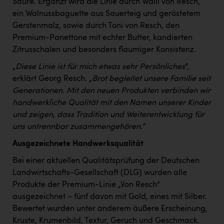
Säure. Ergänzt wird die Linie durch Walli von Resch,
ein Walnussbaguette aus Sauerteig und geröstetem
Gerstenmalz, sowie durch Toni von Resch, den
Premium-Panettone mit echter Butter, kandierten
Zitrusschalen und besonders flaumiger Konsistenz.
„
Diese Linie ist für mich etwas sehr Persönliches
“,
erklärt Georg Resch. „
Brot begleitet unsere Familie seit
Generationen. Mit den neuen Produkten verbinden wir
handwerkliche Qualität mit den Namen unserer Kinder
und zeigen, dass Tradition und Weiterentwicklung für
uns untrennbar zusammengehören.“
Ausgezeichnete Handwerksqualität
Bei einer aktuellen Qualitätsprüfung der Deutschen
Landwirtschafts-Gesellschaft (DLG) wurden alle
Produkte der Premium-Linie „Von Resch“
ausgezeichnet – fünf davon mit Gold, eines mit Silber.
Bewertet wurden unter anderem äußere Erscheinung,
Kruste, Krumenbild, Textur, Geruch und Geschmack.