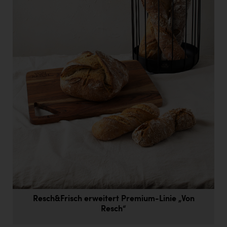
Doppler Gruppe
ERLUS AG
everfield
Firmenradl
Fristads Austria
HIG Infomotion Group
IFE Austria GmbH
Immotech
INTERSPAR
INTERSPORT Austria
Jesolo
Resch&Frisch erweitert Premium-Linie „Von
Resch“
Jane Goodall Institute Austria