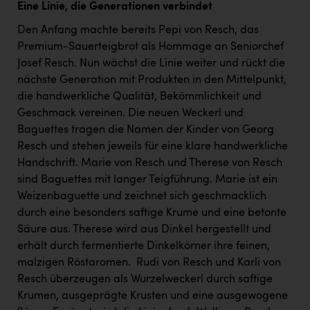
Wirtschaftskammer OÖ Energiehandel
Eine Linie, die Generationen verbindet
Dopgas
Den Anfang machte bereits Pepi von Resch, das
Premium-Sauerteigbrot als Hommage an Seniorchef
kunden basics
Josef Resch. Nun wächst die Linie weiter und rückt die
nächste Generation mit Produkten in den Mittelpunkt,
kontakt
die handwerkliche Qualität, Bekömmlichkeit und
Geschmack vereinen. Die neuen Weckerl und
Baguettes tragen die Namen der Kinder von Georg
Resch und stehen jeweils für eine klare handwerkliche
Handschrift. Marie von Resch und Therese von Resch
sind Baguettes mit langer Teigführung. Marie ist ein
Weizenbaguette und zeichnet sich geschmacklich
durch eine besonders saftige Krume und eine betonte
Säure aus. Therese wird aus Dinkel hergestellt und
erhält durch fermentierte Dinkelkörner ihre feinen,
malzigen Röstaromen. Rudi von Resch und Karli von
Resch überzeugen als Wurzelweckerl durch saftige
Krumen, ausgeprägte Krusten und eine ausgewogene