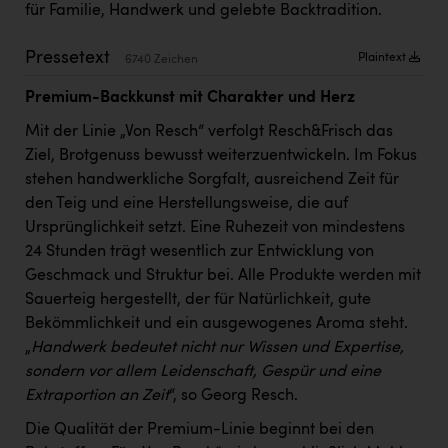
PEZ
für Familie, Handwerk und gelebte Backtradition.
PÜSPÖK
Pressetext
Plaintext
6740 Zeichen
REMAX
Premium-Backkunst mit Charakter und Herz
RE/MAX Welcome
Mit der Linie „Von Resch“ verfolgt Resch&Frisch das
Ziel, Brotgenuss bewusst weiterzuentwickeln. Im Fokus
Resch&Frisch
stehen handwerkliche Sorgfalt, ausreichend Zeit für
RUBBLE MASTER
den Teig und eine Herstellungsweise, die auf
Ursprünglichkeit setzt. Eine Ruhezeit von mindestens
Ruderclub Wels
24 Stunden trägt wesentlich zur Entwicklung von
SCRI - Salzburg Cancer Research Institute
Geschmack und Struktur bei. Alle Produkte werden mit
Sauerteig hergestellt, der für Natürlichkeit, gute
SCHMACHTL GmbH
Bekömmlichkeit und ein ausgewogenes Aroma steht.
Schwingshandl - automation technology gmbh
„
Handwerk bedeutet nicht nur Wissen und Expertise,
sondern vor allem Leidenschaft, Gespür und eine
Seher + Partner
Extraportion an Zeit
“, so Georg Resch.
Smurfit Westrock Nettingsdorf
Die Qualität der Premium-Linie beginnt bei den