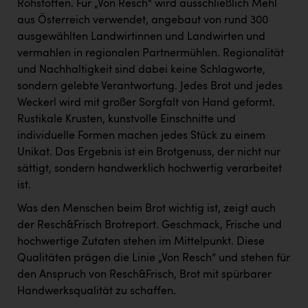
TCL
Rohstoffen. Für „Von Resch“ wird ausschließlich Mehl
aus Österreich verwendet, angebaut von rund 300
TGW Logistics
ausgewählten Landwirtinnen und Landwirten und
vermahlen in regionalen Partnermühlen. Regionalität
TRAILOMAT & Cycling Austria
und Nachhaltigkeit sind dabei keine Schlagworte,
VERITAS
sondern gelebte Verantwortung. Jedes Brot und jedes
Weckerl wird mit großer Sorgfalt von Hand geformt.
Vier Diamanten
Rustikale Krusten, kunstvolle Einschnitte und
Vorlagenportal
individuelle Formen machen jedes Stück zu einem
Unikat. Das Ergebnis ist ein Brotgenuss, der nicht nur
Wir besiegen Krebs
sättigt, sondern handwerklich hochwertig verarbeitet
Wirtschaftskammer OÖ
ist.
ZGONC
Was den Menschen beim Brot wichtig ist, zeigt auch
der Resch&Frisch Brotreport. Geschmack, Frische und
ZULuft - Zukunft Luft Austria
hochwertige Zutaten stehen im Mittelpunkt. Diese
z.l.ö.
Qualitäten prägen die Linie „Von Resch“ und stehen für
den Anspruch von Resch&Frisch, Brot mit spürbarer
Österreichisches Hebammengremium
Handwerksqualität zu schaffen.