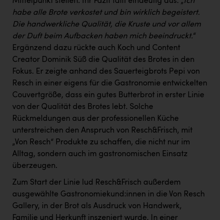
Mittelpunkt stellen. Ihr Fazit fällt eindeutig aus: „
Ich
habe alle Brote verkostet und bin wirklich begeistert.
Die handwerkliche Qualität, die Kruste und vor allem
der Duft beim Aufbacken haben mich beeindruckt.
“
Ergänzend dazu rückte auch Koch und Content
Creator Dominik Süß die Qualität des Brotes in den
Fokus. Er zeigte anhand des Sauerteigbrots Pepi von
Resch in einer eigens für die Gastronomie entwickelten
Couvertgröße, dass ein gutes Butterbrot in erster Linie
von der Qualität des Brotes lebt. Solche
Rückmeldungen aus der professionellen Küche
unterstreichen den Anspruch von Resch&Frisch, mit
„Von Resch“ Produkte zu schaffen, die nicht nur im
Alltag, sondern auch im gastronomischen Einsatz
überzeugen.
Zum Start der Linie lud Resch&Frisch außerdem
ausgewählte Gastronomiekund:innen in die Von Resch
Gallery, in der Brot als Ausdruck von Handwerk,
Familie und Herkunft inszeniert wurde. In einer