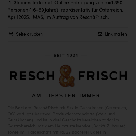
[1]
Studiensteckbrief: Online‑Befragung von n = 1.350
Personen (16–69 Jahre), repräsentativ für Österreich,
April 2025, IMAS, im Auftrag von Resch&Frisch.
Seite drucken
Link mailen
Die Bäckerei Resch&Frisch mit Sitz in Gunskirchen (Österreich,
OÖ) verfügt über zwei Produktionsstandorte (Wels und
Gunskirchen) und ist in drei Geschäftsbereichen tätig: Im
Gastrobereich, mit dem Heimzustellservice „Back‘s Zuhause“,
sowie im Filialgeschäft mit rd. 22 Bäckerei Cafés in