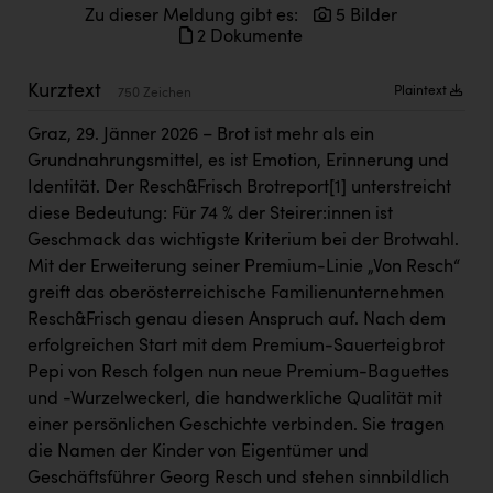
Kärcher
Zu dieser Meldung gibt es:
5 Bilder
2 Dokumente
Karin Liedl
Kurztext
Plaintext
750 Zeichen
KEBA
Graz, 29. Jänner 2026 – Brot ist mehr als ein
KIWI Kinderwunsch Institut Dr. Loimer
Grundnahrungsmittel, es ist Emotion, Erinnerung und
KLIPP Frisör
Identität. Der Resch&Frisch Brotreport
[1]
unterstreicht
diese Bedeutung: Für 74 % der Steirer:innen ist
Kleider Bauer
Geschmack das wichtigste Kriterium bei der Brotwahl.
Kremsmüller Anlagenbau GmbH
Mit der Erweiterung seiner Premium-Linie „Von Resch“
greift das oberösterreichische Familienunternehmen
Maximarkt
Resch&Frisch genau diesen Anspruch auf. Nach dem
Oldtimer Raststationen und Motorhotels
erfolgreichen Start mit dem Premium-Sauerteigbrot
Pepi von Resch folgen nun neue Premium-Baguettes
Österreichischer Kachelofenverband
und -Wurzelweckerl, die handwerkliche Qualität mit
Orlen
einer persönlichen Geschichte verbinden. Sie tragen
die Namen der Kinder von Eigentümer und
Passage Linz
Geschäftsführer Georg Resch und stehen sinnbildlich