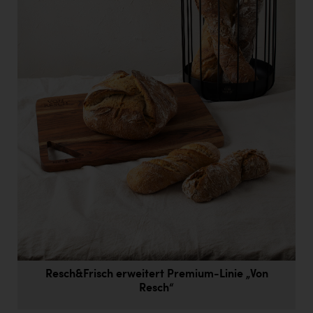
Doppler Gruppe
ERLUS AG
everfield
Firmenradl
Fristads Austria
HIG Infomotion Group
IFE Austria GmbH
Immotech
INTERSPAR
INTERSPORT Austria
Jesolo
Resch&Frisch erweitert Premium-Linie „Von
Resch“
Jane Goodall Institute Austria