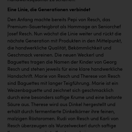
Wirtschaftskammer OÖ Energiehandel
Eine Linie, die Generationen verbindet
Dopgas
Den Anfang machte bereits Pepi von Resch, das
kunden basics
Premium-Sauerteigbrot als Hommage an Seniorchef
Josef Resch. Nun wächst die Linie weiter und rückt die
kontakt
nächste Generation mit Produkten in den Mittelpunkt,
die handwerkliche Qualität, Bekömmlichkeit und
Geschmack vereinen. Die neuen Weckerl und
Baguettes tragen die Namen der Kinder von Georg
Resch und stehen jeweils für eine klare handwerkliche
Handschrift. Marie von Resch und Therese von Resch
sind Baguettes mit langer Teigführung. Marie ist ein
Weizenbaguette und zeichnet sich geschmacklich
durch eine besonders saftige Krume und eine betonte
Säure aus. Therese wird aus Dinkel hergestellt und
erhält durch fermentierte Dinkelkörner ihre feinen,
malzigen Röstaromen. Rudi von Resch und Karli von
Resch überzeugen als Wurzelweckerl durch saftige