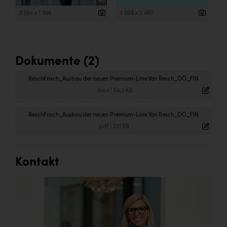
2 554 x 1 996
3 508 x 2 480
Dokumente (2)
ReschFrisch_Ausbau der neuen Premium-Linie Von Resch_OÖ_FIN
.docx
|
64,3 KB
ReschFrisch_Ausbau der neuen Premium-Linie Von Resch_OÖ_FIN
.pdf
|
231 KB
Kontakt