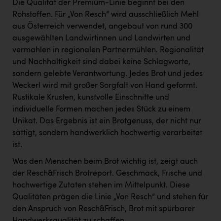
TCL
Die Qualität der Premium-Linie beginnt bei den
Rohstoffen. Für „Von Resch“ wird ausschließlich Mehl
TGW Logistics
aus Österreich verwendet, angebaut von rund 300
ausgewählten Landwirtinnen und Landwirten und
TRAILOMAT & Cycling Austria
vermahlen in regionalen Partnermühlen. Regionalität
VERITAS
und Nachhaltigkeit sind dabei keine Schlagworte,
sondern gelebte Verantwortung. Jedes Brot und jedes
Vier Diamanten
Weckerl wird mit großer Sorgfalt von Hand geformt.
Vorlagenportal
Rustikale Krusten, kunstvolle Einschnitte und
individuelle Formen machen jedes Stück zu einem
Wir besiegen Krebs
Unikat. Das Ergebnis ist ein Brotgenuss, der nicht nur
Wirtschaftskammer OÖ
sättigt, sondern handwerklich hochwertig verarbeitet
ist.
ZGONC
Was den Menschen beim Brot wichtig ist, zeigt auch
ZULuft - Zukunft Luft Austria
der Resch&Frisch Brotreport. Geschmack, Frische und
z.l.ö.
hochwertige Zutaten stehen im Mittelpunkt. Diese
Qualitäten prägen die Linie „Von Resch“ und stehen für
Österreichisches Hebammengremium
den Anspruch von Resch&Frisch, Brot mit spürbarer
Handwerksqualität zu schaffen.