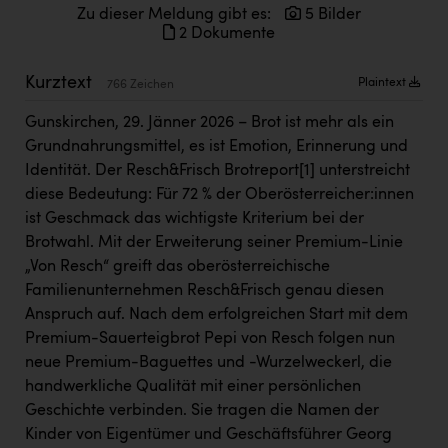
Kärcher
Zu dieser Meldung gibt es:
5 Bilder
2 Dokumente
Karin Liedl
Kurztext
Plaintext
766 Zeichen
KEBA
Gunskirchen, 29. Jänner 2026 – Brot ist mehr als ein
KIWI Kinderwunsch Institut Dr. Loimer
Grundnahrungsmittel, es ist Emotion, Erinnerung und
KLIPP Frisör
Identität. Der Resch&Frisch Brotreport
[1]
unterstreicht
diese Bedeutung: Für 72 % der Oberösterreicher:innen
Kleider Bauer
ist Geschmack das wichtigste Kriterium bei der
Kremsmüller Anlagenbau GmbH
Brotwahl. Mit der Erweiterung seiner Premium-Linie
„Von Resch“ greift das oberösterreichische
Maximarkt
Familienunternehmen Resch&Frisch genau diesen
Oldtimer Raststationen und Motorhotels
Anspruch auf. Nach dem erfolgreichen Start mit dem
Premium-Sauerteigbrot Pepi von Resch folgen nun
Österreichischer Kachelofenverband
neue Premium-Baguettes und -Wurzelweckerl, die
Orlen
handwerkliche Qualität mit einer persönlichen
Geschichte verbinden. Sie tragen die Namen der
Passage Linz
Kinder von Eigentümer und Geschäftsführer Georg