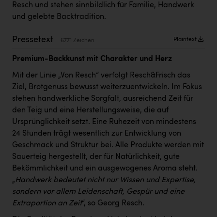
PEZ
Resch und stehen sinnbildlich für Familie, Handwerk
und gelebte Backtradition.
PÜSPÖK
Pressetext
REMAX
Plaintext
6771 Zeichen
RE/MAX Welcome
Premium-Backkunst mit Charakter und Herz
Mit der Linie „Von Resch“ verfolgt Resch&Frisch das
Resch&Frisch
Ziel, Brotgenuss bewusst weiterzuentwickeln. Im Fokus
RUBBLE MASTER
stehen handwerkliche Sorgfalt, ausreichend Zeit für
den Teig und eine Herstellungsweise, die auf
Ruderclub Wels
Ursprünglichkeit setzt. Eine Ruhezeit von mindestens
SCRI - Salzburg Cancer Research Institute
24 Stunden trägt wesentlich zur Entwicklung von
Geschmack und Struktur bei. Alle Produkte werden mit
SCHMACHTL GmbH
Sauerteig hergestellt, der für Natürlichkeit, gute
Schwingshandl - automation technology gmbh
Bekömmlichkeit und ein ausgewogenes Aroma steht.
„
Handwerk bedeutet nicht nur Wissen und Expertise,
Seher + Partner
sondern vor allem Leidenschaft, Gespür und eine
Smurfit Westrock Nettingsdorf
Extraportion an Zeit
“, so Georg Resch.