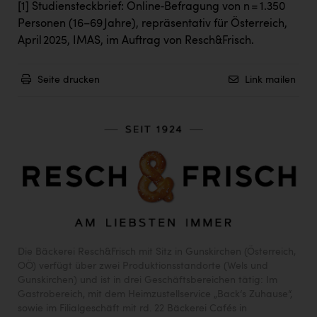
[1]
Studiensteckbrief: Online‑Befragung von n = 1.350
Personen (16–69 Jahre), repräsentativ für Österreich,
April 2025, IMAS, im Auftrag von Resch&Frisch.
Seite drucken
Link mailen
Die Bäckerei Resch&Frisch mit Sitz in Gunskirchen (Österreich,
OÖ) verfügt über zwei Produktionsstandorte (Wels und
Gunskirchen) und ist in drei Geschäftsbereichen tätig: Im
Gastrobereich, mit dem Heimzustellservice „Back‘s Zuhause“,
sowie im Filialgeschäft mit rd. 22 Bäckerei Cafés in