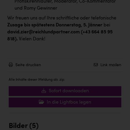
Profiskirennläufer, Moderator, Co-Kommentator
PEZ
und Romy Gewinner
PÜSPÖK
Wir freuen uns auf Ihre schriftliche oder telefonische
REMAX
Zusage bis spätestens Donnerstag, 5. Jänner
bei
david.zier@reichlundpartner.com (+43 664 85 95
RE/MAX Welcome
818).
Vielen Dank!
Resch&Frisch
RUBBLE MASTER
Seite drucken
Link mailen
Ruderclub Wels
SCRI - Salzburg Cancer Research Institute
Alle Inhalte dieser Meldung als .zip:
SCHMACHTL GmbH
Sofort downloaden
Schwingshandl - automation technology gmbh
In die Lightbox legen
Seher + Partner
Smurfit Westrock Nettingsdorf
Bilder (5)