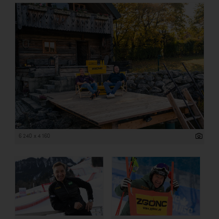
TCL
TGW Logistics
TRAILOMAT & Cycling Austria
VERITAS
Vier Diamanten
Vorlagenportal
Wir besiegen Krebs
Wirtschaftskammer OÖ
6 240 x 4 160
ZGONC
ZULuft - Zukunft Luft Austria
z.l.ö.
Österreichisches Hebammengremium