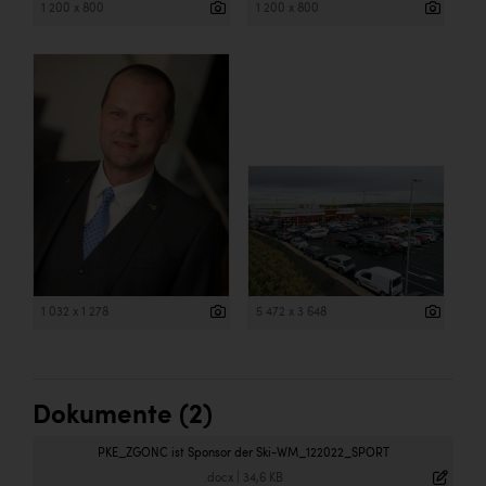
Wirtschaftskammer OÖ Energiehandel
1 200 x 800
1 200 x 800
Dopgas
kunden basics
kontakt
1 032 x 1 278
5 472 x 3 648
Dokumente (2)
PKE_ZGONC ist Sponsor der Ski-WM_122022_SPORT
.docx
|
34,6 KB