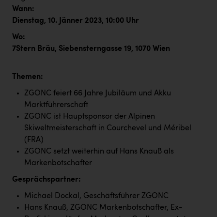
Kärcher
Wann:
Dienstag, 10. Jänner 2023
, 10:00 Uhr
Karin Liedl
Wo:
KEBA
7Stern Bräu, Siebensterngasse 19, 1070 Wien
KIWI Kinderwunsch Institut Dr. Loimer
Themen:
KLIPP Frisör
ZGONC feiert 66 Jahre Jubiläum und Akku
Kleider Bauer
Marktführerschaft
Kremsmüller Anlagenbau GmbH
ZGONC ist Hauptsponsor der Alpinen
Skiweltmeisterschaft in Courchevel und Méribel
Maximarkt
(FRA)
Oldtimer Raststationen und Motorhotels
ZGONC setzt weiterhin auf Hans Knauß als
Markenbotschafter
Österreichischer Kachelofenverband
Gesprächspartner:
Orlen
Michael Dockal, Geschäftsführer ZGONC
Passage Linz
Hans Knauß, ZGONC Markenbotschafter, Ex-