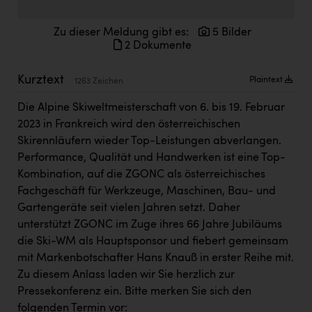
Doppler Gruppe
Zu dieser Meldung gibt es:
5 Bilder
ERLUS AG
2 Dokumente
everfield
Kurztext
Plaintext
1263 Zeichen
Firmenradl
Die Alpine Skiweltmeisterschaft von 6. bis 19. Februar
Fristads Austria
2023 in Frankreich wird den österreichischen
HIG Infomotion Group
Skirennläufern wieder Top-Leistungen abverlangen.
Performance, Qualität und Handwerken ist eine Top-
IFE Austria GmbH
Kombination, auf die ZGONC als österreichisches
Fachgeschäft für Werkzeuge, Maschinen, Bau- und
Immotech
Gartengeräte seit vielen Jahren setzt. Daher
INTERSPAR
unterstützt ZGONC im Zuge ihres 66 Jahre Jubiläums
die Ski-WM als Hauptsponsor und fiebert gemeinsam
INTERSPORT Austria
mit Markenbotschafter Hans Knauß in erster Reihe mit.
Jesolo
Zu diesem Anlass laden wir Sie herzlich zur
Pressekonferenz ein. Bitte merken Sie sich den
Jane Goodall Institute Austria
folgenden Termin vor: