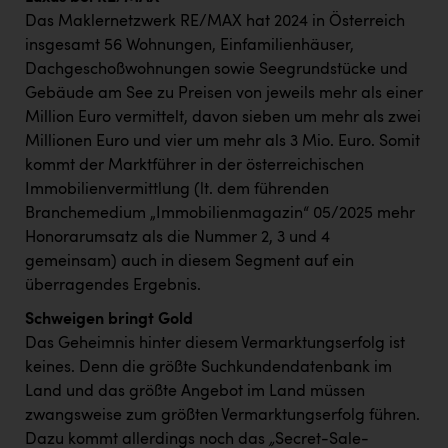
Das Maklernetzwerk RE/MAX hat 2024 in Österreich
insgesamt 56 Wohnungen, Einfamilienhäuser,
Dachgeschoßwohnungen sowie Seegrundstücke und
Gebäude am See zu Preisen von jeweils mehr als einer
Million Euro vermittelt, davon sieben um mehr als zwei
Millionen Euro und vier um mehr als 3 Mio. Euro. Somit
kommt der Marktführer in der österreichischen
Immobilienvermittlung (lt. dem führenden
Branchemedium „Immobilienmagazin“ 05/2025 mehr
Honorarumsatz als die Nummer 2, 3 und 4
gemeinsam) auch in diesem Segment auf ein
überragendes Ergebnis.
Schweigen bringt Gold
Das Geheimnis hinter diesem Vermarktungserfolg ist
keines. Denn die größte Suchkundendatenbank im
Land und das größte Angebot im Land müssen
zwangsweise zum größten Vermarktungserfolg führen.
Dazu kommt allerdings noch das
„
Secret-Sale-