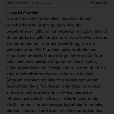
Wirtschaftskammer OÖ Energiehandel
Pressetext
Plaintext
70972 Zeichen
Dopgas
Luxus ist Emotion
Das gilt auch bei Immobilien, und zwar in den
kunden basics
verschiedensten Ausprägungen. Was als
begehrenswert gilt und nur begrenzt verfügbar ist und
kontakt
daher als Luxus gilt, hängt immer von den Motiven der
Käufer ab: Einmal ist es die Ausstattung, wie die
goldverzierten WC-Muscheln eines Großpleitiers
zeigen, ein anderes Mal die Lage mitten im Zentrum
mit einem erstklassigen Angebot an Kunst, Kultur,
Einkauf, Medizin und Lifestyle oder direkt an der Piste
oder unmittelbar am Wasser oder auch in aller
Abgeschiedenheit mit einer besonders anmutigen
Aussicht auf Berg, Tal, Wasser oder Stadt oder auch
einfach eine besonders attraktiv erscheinende
Mitbewohnerschaft im Haus, im Viertel oder in der
Stadt. Immer ist es die Einzigartigkeit der Immobilie,
die den Lebensstil und damit die Einzigartigkeit des