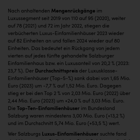
Nach anhaltenden
Mengenrückgänge
im
Luxussegment seit 2019 von 110 auf 95 (2020), weiter
auf 78 (2021) und 72 im Jahr 2022, stiegen die
verbücherten Luxus-Einfamilienhäuser 2023 wieder
auf 82 Einheiten an und fallen 2024 wieder auf 80
Einheiten. Das bedeutet ein Rückgang von jedem
vierten auf jedes fünfte gehandelte Salzburger
Einfamilienhaus bzw. ein Luxusanteil von 20,2 % (2023:
23,7 %). Der
Durchschnittspreis
der Luxusklasse-
Einfamilienhäuser (Top-5-%) sank dabei von 1,65 Mio.
Euro (2023) um -7,7 % auf 1,52 Mio. Euro. Dagegen
stieg er bei den Top 2 % von 2,03 Mio. Euro (2022) über
2,44 Mio. Euro (2023) um +24,0 % auf 3,03 Mio. Euro.
Die
Top-Ten-Einfamilienhäuser
im Bundesland
Salzburg waren mindestens 3,00 Mio. Euro (+13,2 %)
und im Durchschnitt 5,74 Mio. Euro (+53,5 %) wert.
Wer Salzburgs
Luxus-Einfamilienhäuser
suchte fand