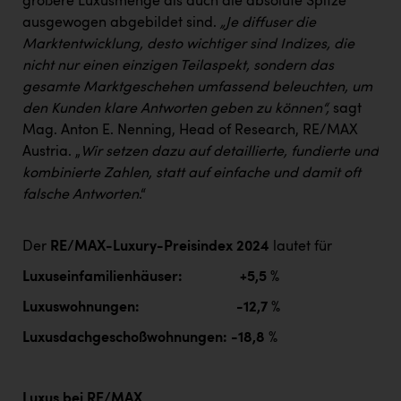
größere Luxusmenge als auch die absolute Spitze
ausgewogen abgebildet sind.
„Je diffuser die
Marktentwicklung, desto wichtiger sind Indizes, die
nicht nur einen einzigen Teilaspekt, sondern das
gesamte Marktgeschehen umfassend beleuchten, um
den Kunden klare Antworten geben zu können“,
sagt
Mag. Anton E. Nenning, Head of Research, RE/MAX
Austria. „
Wir setzen dazu auf detaillierte, fundierte und
kombinierte Zahlen, statt auf einfache und damit oft
falsche Antworten
.“
Der
RE/MAX-Luxury-Preisindex 2024
lautet für
Luxuseinfamilienhäuser: +5,5 %
Luxuswohnungen: -12,7 %
Luxusdachgeschoßwohnungen: -18,8 %
Luxus bei RE/MAX