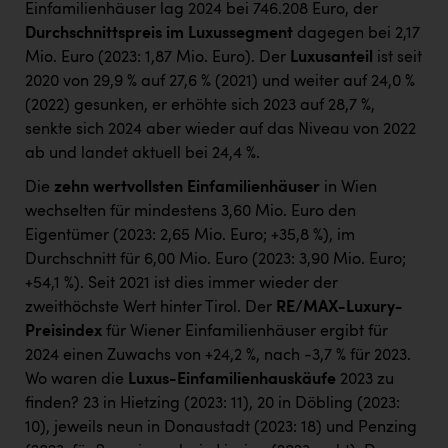
Einfamilienhäuser lag 2024 bei 746.208 Euro, der
Durchschnittspreis im Luxussegment
dagegen bei 2,17
Mio. Euro (2023: 1,87 Mio. Euro). Der
Luxusanteil
ist seit
2020 von 29,9 % auf 27,6 % (2021) und weiter auf 24,0 %
(2022) gesunken, er erhöhte sich 2023 auf 28,7 %,
senkte sich 2024 aber wieder auf das Niveau von 2022
ab und landet aktuell bei 24,4 %.
Die
zehn wertvollsten Einfamilienhäuser
in Wien
wechselten für mindestens 3,60 Mio. Euro den
Eigentümer (2023: 2,65 Mio. Euro; +35,8 %), im
Durchschnitt für 6,00 Mio. Euro (2023: 3,90 Mio. Euro;
+54,1 %). Seit 2021 ist dies immer wieder der
zweithöchste Wert hinter Tirol. Der
RE/MAX-Luxury-
Preisindex
für Wiener Einfamilienhäuser ergibt für
2024 einen Zuwachs von +24,2 %, nach -3,7 % für 2023.
Wo waren die
Luxus-Einfamilienhauskäufe
2023 zu
finden? 23 in Hietzing (2023: 11), 20 in Döbling (2023:
10), jeweils neun in Donaustadt (2023: 18) und Penzing