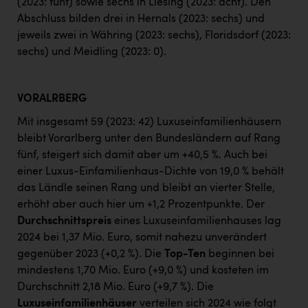
(2023: fünf) sowie sechs in Liesing (2023: acht). Den
Abschluss bilden drei in Hernals (2023: sechs) und
jeweils zwei in Währing (2023: sechs), Floridsdorf (2023:
sechs) und Meidling (2023: 0).
VORALRBERG
Mit insgesamt 59 (2023: 42) Luxuseinfamilienhäusern
bleibt Vorarlberg unter den Bundesländern auf Rang
fünf, steigert sich damit aber um +40,5 %. Auch bei
einer Luxus-Einfamilienhaus-Dichte von 19,0 % behält
das Ländle seinen Rang und bleibt an vierter Stelle,
erhöht aber auch hier um +1,2 Prozentpunkte. Der
Durchschnittspreis
eines Luxuseinfamilienhauses lag
2024 bei 1,37 Mio. Euro, somit nahezu unverändert
gegenüber 2023 (+0,2 %). Die
Top-Ten
beginnen bei
mindestens 1,70 Mio. Euro (+9,0 %) und kosteten im
Durchschnitt 2,18 Mio. Euro (+9,7 %). Die
Luxuseinfamilienhäuser
verteilen sich 2024 wie folgt