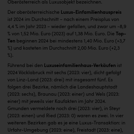
Oberösterreich als Luxusobjekt bezeichnen.
Der oberösterreichische
Luxus-Einfamilienhauspreis
ist 2024 im Durchschnitt − nach einem Preisplus von
4,4 % im Jahr 2023 − wieder gefallen, und zwar um -8,9
% von 1,52 Mio. Euro (2023) auf 1,38 Mio. Euro. Die
Top-
Ten
beginnen 2024 bei mindestens 1,40 Mio. Euro (+3,7
%) und kosteten im Durchschnitt 2,00 Mio. Euro (+2,3
%).
Führend bei den
Luxuseinfamilienhaus-Verkäufen
ist
2024 Vöcklabruck mit sechs (2023: vier), dicht gefolgt
von Linz-Land (2023: drei) mit insgesamt fünf. Es
folgen drei Bezirke, nämlich die Landeshauptstadt
(2023: sechs), Braunau (2023: einer) und Wels (2023:
einer) mit jeweils vier Kaufakten im Jahr 2024.
Gmunden vermeldete noch drei (2023: vier), in Steyr
(2023: einen) und Ried (2023: 0) waren es zwei. In vier
weiteren Bezirken gab es je eine Luxus-Transaktion: in
Urfahr-Umgebung (2023: eine), Freistadt (2023: eine),