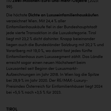
110
Zwei-Millionen-Euro-und-mehr-Objekte
(2023:
99).
Die höchste
Dichte an Luxuseinfamilienhauskäufen
verzeichnet Wien. Mit 24,4 % aller
Einfamilienhauskäufe fiel in der Bundeshauptstadt
jede vierte Transaktion in die Luxuskategorie. Tirol
liegt mit 23,2 % dicht dahinter. Knapp beieinander
liegen auch die Bundesländer Salzburg mit 20,2 % und
Vorarlberg mit 19,0 %, wo damit fast jedes fünfte
Einfamilienhaus zum Luxussegment zählt. Das Ländle
erreicht sogar einen neuen Höchstwert beim
Luxusanteil seit Beginn der Luxusmarkt-
Aufzeichnungen im Jahr 2018. In Wien lag die Spitze
bei 29,9 % im Jahr 2020. Der RE/MAX-Luxury-
Preisindex Österreich für Einfamilienhäuser liegt 2024
bei +5,5 % nach +3,5 % für 2023.
TIROL