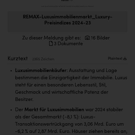
Doppler Gruppe
ERLUS AG
REMAX-Luxusimmobilienmarkt_Luxury-
Preisindizes 2024-23
everfield
Zu dieser Meldung gibt es:
16 Bilder
Firmenradl
3 Dokumente
Fristads Austria
Kurztext
Plaintext
2365 Zeichen
HIG Infomotion Group
Luxusimmobilienkäufer
: Ausstattung und Lage
IFE Austria GmbH
bestimmen die Einzigartigkeit der Immobilie. Luxus
Immotech
steht für einen besonderen Lebensstil, Stil,
Geschmack und wirtschaftliche Potenz der
INTERSPAR
Besitzer.
INTERSPORT Austria
Der
Markt für Luxusimmobilien
war 2024 stabiler
Jesolo
als der Gesamtmarkt (-8,1 %): Luxus-
Transaktionswertrückgang von 3,06 Mrd. Euro um
Jane Goodall Institute Austria
-6,2 % auf 2,87 Mrd. Euro. Häuser ziehen bereits an,