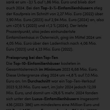
sank er um -3,1 % auf 1,86 Mio. Euro und blieb dort
auch 2024. Bei den
Top-2-%-Einfamilienhäusern
stieg
der Kaufpreis im Schnitt von 2,27 Mio. Euro (2022) über
2,90 Mio. Euro (2023) auf 2,94 Mio. Euro (2024) an, also
um +27,6 % (2023) und +1,2 % (2024). Der letzte
Prozentpunkt, also jedes einhundertste
Einfamilienhaus in Österreich, ging im Mittel 2024 um
4,05 Mio. Euro über den Ladentisch nach 4,06 Mio.
Euro (2023) und 4,23 Mio. Euro (2022).
Preissprung bei den Top-Ten
Die
Top-10-Einfamilienhäuser
kosteten in
Gesamtösterreich
im Minimum
2023 6,68 Mio. Euro.
Diese Untergrenze stieg 2024 um +4,8 % auf 7,0 Mio.
Euro an. Im
Durchschnitt
war ein Top-Ten-Verkauf
2023 9,33 Mio. Euro wert, im Jahr 2024 jedoch 12,09
Mio. Euro, und damit um +29,6 % mehr. 2024 fanden
sich unter den
Luxus-Einfamilienhäusern
insgesamt
436 (2023: 386) um mindestens eine Million Euro und