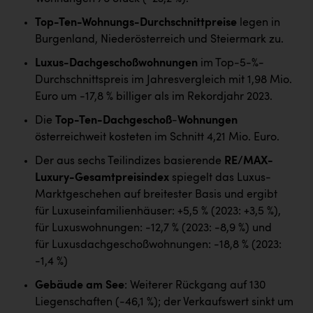
PEZ
Top-Ten-Wohnungs-Durchschnittpreise
legen in
PÜSPÖK
Burgenland, Niederösterreich und Steiermark zu.
REMAX
Luxus-Dachgeschoßwohnungen
im Top-5-%-
Durchschnittspreis im Jahresvergleich mit 1,98 Mio.
RE/MAX Welcome
Euro um -17,8 % billiger als im Rekordjahr 2023.
Resch&Frisch
Die
Top-Ten-Dachgeschoß
-
Wohnungen
RUBBLE MASTER
österreichweit kosteten im Schnitt 4,21 Mio. Euro.
Der aus sechs Teilindizes basierende
RE/MAX-
Ruderclub Wels
Luxury-Gesamtpreisindex
spiegelt das Luxus-
SCRI - Salzburg Cancer Research Institute
Marktgeschehen auf breitester Basis und ergibt
für Luxuseinfamilienhäuser: +5,5 % (2023: +3,5 %),
SCHMACHTL GmbH
für Luxuswohnungen: -12,7 % (2023: -8,9 %) und
Schwingshandl - automation technology gmbh
für Luxusdachgeschoßwohnungen: -18,8 % (2023:
-1,4 %)
Seher + Partner
Gebäude am See
: Weiterer Rückgang auf 130
Smurfit Westrock Nettingsdorf
Liegenschaften (-46,1 %); der Verkaufswert sinkt um