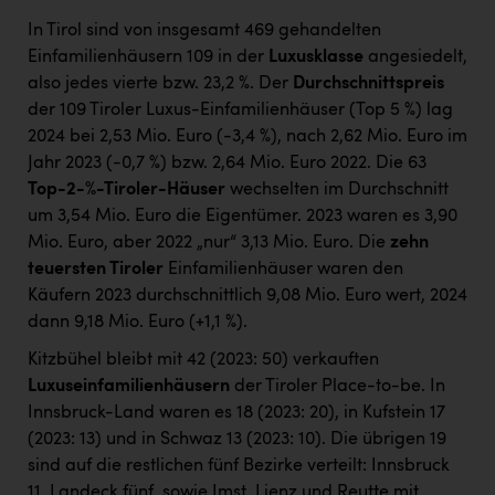
In Tirol sind von insgesamt 469 gehandelten
Einfamilienhäusern 109 in der
Luxusklasse
angesiedelt,
also jedes vierte bzw. 23,2 %. Der
Durchschnittspreis
der 109 Tiroler Luxus-Einfamilienhäuser (Top 5 %) lag
2024 bei 2,53 Mio. Euro (-3,4 %), nach 2,62 Mio. Euro im
Jahr 2023 (-0,7 %) bzw. 2,64 Mio. Euro 2022. Die 63
Top-2-%-Tiroler-Häuser
wechselten im Durchschnitt
um 3,54 Mio. Euro die Eigentümer. 2023 waren es 3,90
Mio. Euro, aber 2022 „nur“ 3,13 Mio. Euro. Die
zehn
teuersten Tiroler
Einfamilienhäuser waren den
Käufern 2023 durchschnittlich 9,08 Mio. Euro wert, 2024
dann 9,18 Mio. Euro (+1,1 %).
Kitzbühel bleibt mit 42 (2023: 50) verkauften
Luxuseinfamilienhäusern
der Tiroler Place-to-be. In
Innsbruck-Land waren es 18 (2023: 20), in Kufstein 17
(2023: 13) und in Schwaz 13 (2023: 10). Die übrigen 19
sind auf die restlichen fünf Bezirke verteilt: Innsbruck
11, Landeck fünf, sowie Imst, Lienz und Reutte mit