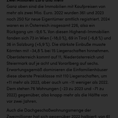
Zwei Millionen Euro und mehr
Ganz oben sind die Immobilien mit Kaufpreisen von
mehr als zwei Mio. Euro. 2022 wurden 361 und 2023
noch 250 für neue Eigentümer amtlich registriert. 2024
waren es in Österreich insgesamt 226, also ein
Rückgang um -9,6 %. Von diesen Highend-Immobilien
fanden sich 73 in Wien (-18,0 %), 69 in Tirol (-6,8 %) und
36 in Salzburg (+5,9 %). Die stärkste Einbuße musste
Kärnten mit -34,8 % bei 15 Liegenschaften hinnehmen.
Oberösterreich kommt auf 11, Niederösterreich und
Steiermark auf je acht und Vorarlberg auf sechs.
Erwartungsgemäß dominieren die Einfamilienhäuser
diese oberste Preisklasse mit 110 Liegenschaften, um
+11 mehr als 2023, aber auch um -11 weniger als 2022.
Dem stehen 76 Wohnungen (-23 zu 2023 und -71 zu
2022) gegenüber, also knapp mehr als die Hälfte von
vor zwei Jahren.
Auch die Dachgeschoßwohnungsmenge der
Zweimillioner hat sich gegenüber 2022 halbiert: von 61