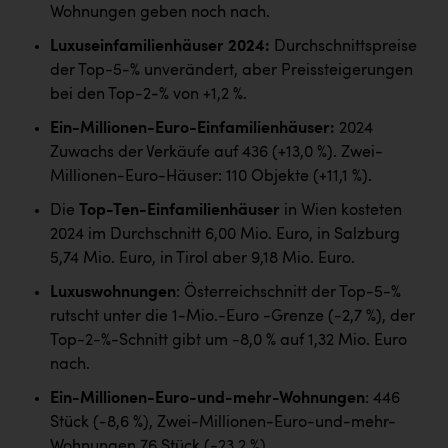
Wohnungen geben noch nach.
Kärcher
Luxuseinfamilienhäuser 2024:
Durchschnittspreise
Karin Liedl
der Top-5-% unverändert, aber Preissteigerungen
KEBA
bei den Top-2-% von +1,2 %.
KIWI Kinderwunsch Institut Dr. Loimer
Ein-Millionen-Euro-Einfamilienhäuser:
2024
Zuwachs der Verkäufe auf 436 (+13,0 %). Zwei-
KLIPP Frisör
Millionen-Euro-Häuser: 110 Objekte (+11,1 %).
Kleider Bauer
Die
Top-Ten-Einfamilienhäuser
in Wien kosteten
2024 im Durchschnitt 6,00 Mio. Euro, in Salzburg
Kremsmüller Anlagenbau GmbH
5,74 Mio. Euro, in Tirol aber 9,18 Mio. Euro.
Maximarkt
Luxuswohnungen
: Österreichschnitt der Top-5-%
Oldtimer Raststationen und Motorhotels
rutscht unter die 1-Mio.-Euro -Grenze (-2,7 %), der
Top-2-%-Schnitt gibt um -8,0 % auf 1,32 Mio. Euro
Österreichischer Kachelofenverband
nach.
Orlen
Ein-Millionen-Euro-und-mehr-Wohnungen
: 446
Passage Linz
Stück (-8,6 %), Zwei-Millionen-Euro-und-mehr-
Wohnungen 76 Stück (-23,2 %).