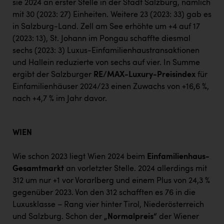
sie 2024 an erster Stelle in der Stadt Salzburg, nämlich
mit 30 (2023: 27) Einheiten. Weitere 23 (2023: 33) gab es
in Salzburg-Land. Zell am See erhöhte um +4 auf 17
(2023: 13), St. Johann im Pongau schaffte diesmal
sechs (2023: 3) Luxus-Einfamilienhaustransaktionen
und Hallein reduzierte von sechs auf vier. In Summe
ergibt der Salzburger
RE/MAX-Luxury-Preisindex
für
Einfamilienhäuser 2024/23 einen Zuwachs von +16,6 %,
nach +4,7 % im Jahr davor.
WIEN
Wie schon 2023 liegt Wien 2024 beim
Einfamilienhaus-
Gesamtmarkt
an vorletzter Stelle. 2024 allerdings mit
312 um nur +1 vor Vorarlberg und einem Plus von 24,3 %
gegenüber 2023. Von den 312 schafften es 76 in die
Luxusklasse – Rang vier hinter Tirol, Niederösterreich
und Salzburg. Schon der
„Normalpreis“
der Wiener