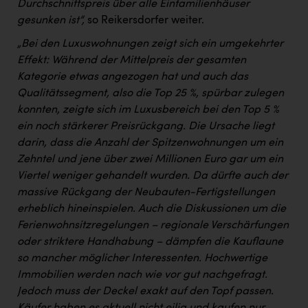
Durchschnittspreis über alle Einfamilienhäuser
gesunken ist“,
so Reikersdorfer weiter.
„Bei den Luxuswohnungen zeigt sich ein umgekehrter
Effekt: Während der Mittelpreis der gesamten
Kategorie etwas angezogen hat und auch das
Qualitätssegment, also die Top 25 %, spürbar zulegen
konnten, zeigte sich im Luxusbereich bei den Top 5 %
ein noch stärkerer Preisrückgang. Die Ursache liegt
darin, dass die Anzahl der Spitzenwohnungen um ein
Zehntel und jene über zwei Millionen Euro gar um ein
Viertel weniger gehandelt wurden. Da dürfte auch der
massive Rückgang der Neubauten-Fertigstellungen
erheblich hineinspielen. Auch die Diskussionen um die
Ferienwohnsitzregelungen – regionale Verschärfungen
oder striktere Handhabung – dämpfen die Kauflaune
so mancher möglicher Interessenten. Hochwertige
Immobilien werden nach wie vor gut nachgefragt.
Jedoch muss der Deckel exakt auf den Topf passen.
Käufer haben es aktuell nicht eilig und kaufen nur,