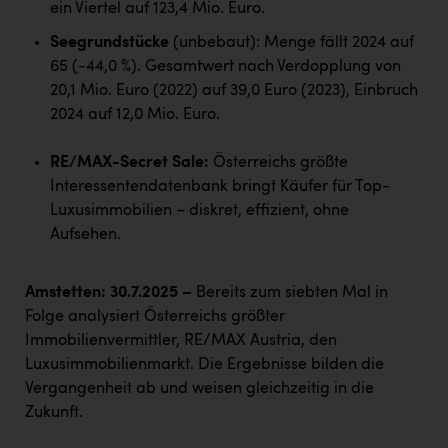
TCL
ein Viertel auf 123,4 Mio. Euro.
TGW Logistics
Seegrundstücke
(unbebaut): Menge fällt 2024 auf
65 (-44,0 %). Gesamtwert nach Verdopplung von
TRAILOMAT & Cycling Austria
20,1 Mio. Euro (2022) auf 39,0 Euro (2023), Einbruch
2024 auf 12,0 Mio. Euro.
VERITAS
Vier Diamanten
RE/MAX-Secret Sale:
Österreichs größte
Interessentendatenbank bringt Käufer für Top-
Vorlagenportal
Luxusimmobilien – diskret, effizient, ohne
Wir besiegen Krebs
Aufsehen.
Wirtschaftskammer OÖ
Amstetten: 30.7.2025
–
Bereits zum siebten Mal in
ZGONC
Folge analysiert Österreichs größter
ZULuft - Zukunft Luft Austria
Immobilienvermittler, RE/MAX Austria, den
Luxusimmobilienmarkt. Die Ergebnisse bilden die
z.l.ö.
Vergangenheit ab und weisen gleichzeitig in die
Österreichisches Hebammengremium
Zukunft.