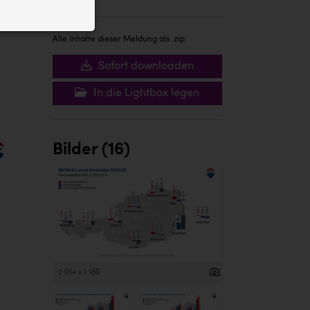
ID auf Ihrem
 der Website
Alle Inhalte dieser Meldung als .zip:
Sofort downloaden
In die Lightbox legen
Bilder (16)
2 014 x 1 186