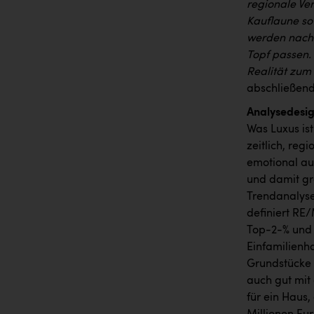
regionale Ve
Kauflaune so
werden nach 
Topf passen. 
Realität zum
abschließend
Analysedesi
Was Luxus ist
zeitlich, reg
emotional au
und damit gr
Trendanalyse
definiert RE/
Top-2-% und 
Einfamilien
Grundstücke 
auch gut mit
für ein Haus,