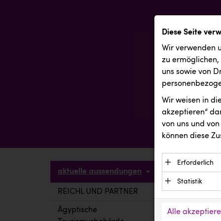
Diese Seite ver
Wir verwenden u
zu ermöglichen,
uns sowie von Dr
personenbezogen
Wir weisen in d
akzeptieren“ dam
von uns und von 
können diese Zu
Erforderlich
aktuelle aussendungen
Essenzielle C
Statistik
Funktion der 
REICHL UND PARTNER
aktuelle a
Statistik Cook
Daten und wer
verstehen, wi
Ägyptische
Alle akzeptier
Anbieter: Eigentü