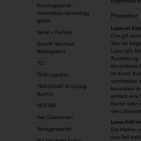
Ergebnisse bi
Schwingshandl -
automation technology
Pressetext
gmbh
Luxus ist Em
Seher + Partner
Das gilt auc
Was als bege
Smurfit Westrock
Luxus gilt, h
Nettingsdorf
Ausstattung,
TCL
ein anderes 
an Kunst, Kul
TGW Logistics
unmittelbar 
TRAILOMAT & Cycling
besonders an
Austria
einfach eine
Viertel oder 
VERITAS
den Lebenssti
Vier Diamanten
Luxus tickt 
Vorlagenportal
Die Motive u
zum Teil entk