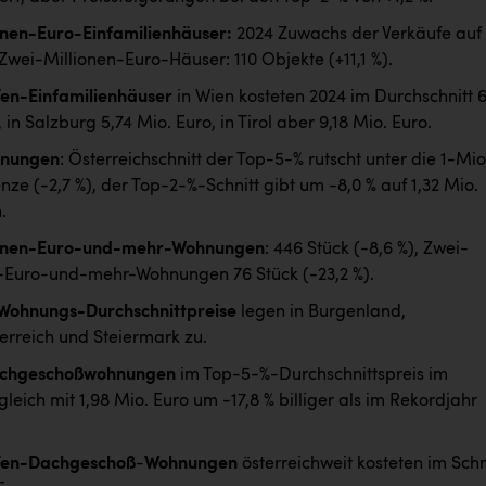
onen-Euro-Einfamilienhäuser:
2024 Zuwachs der Verkäufe auf
 Zwei-Millionen-Euro-Häuser: 110 Objekte (+11,1 %).
en-Einfamilienhäuser
in Wien kosteten 2024 im Durchschnitt 
 in Salzburg 5,74 Mio. Euro, in Tirol aber 9,18 Mio. Euro.
hnungen
: Österreichschnitt der Top-5-% rutscht unter die 1-Mio
nze (-2,7 %), der Top-2-%-Schnitt gibt um -8,0 % auf 1,32 Mio.
.
ionen-Euro-und-mehr-Wohnungen
: 446 Stück (-8,6 %), Zwei-
-Euro-und-mehr-Wohnungen 76 Stück (-23,2 %).
Wohnungs-Durchschnittpreise
legen in Burgenland,
erreich und Steiermark zu.
achgeschoßwohnungen
im Top-5-%-Durchschnittspreis im
leich mit 1,98 Mio. Euro um -17,8 % billiger als im Rekordjahr
Ten-Dachgeschoß
-
Wohnungen
österreichweit kosteten im Schn