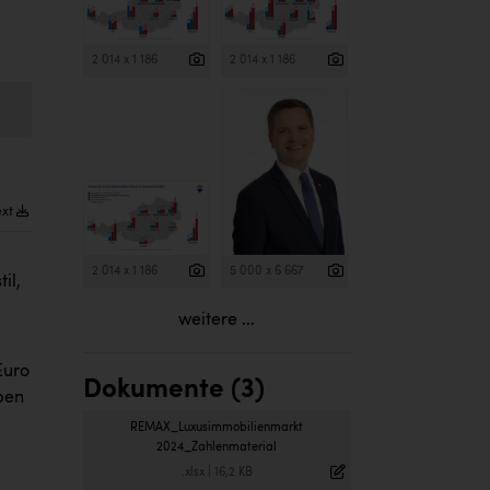
2 014 x 1 186
2 014 x 1 186
ext
2 014 x 1 186
5 000 x 6 667
il,
weitere ...
Euro
Dokumente (3)
ben
REMAX_Luxusimmobilienmarkt
2024_Zahlenmaterial
.xlsx
|
16,2 KB