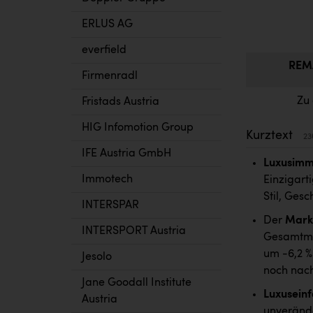
ERLUS AG
everfield
REMA
Firmenradl
Zu
Fristads Austria
HIG Infomotion Group
Kurztext
23
IFE Austria GmbH
Luxusimm
Immotech
Einzigart
Stil, Ges
INTERSPAR
Der
Markt
INTERSPORT Austria
Gesamtmar
um -6,2 %
Jesolo
noch nac
Jane Goodall Institute
Luxuseinf
Austria
unverände