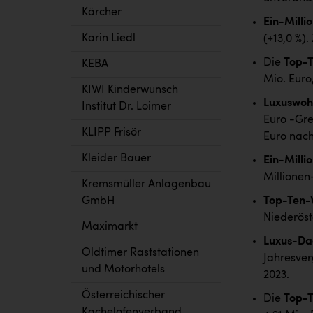
Kärcher
Ein-Milli
Karin Liedl
(+13,0 %).
Die
Top-T
KEBA
Mio. Euro,
KIWI Kinderwunsch
Luxuswo
Institut Dr. Loimer
Euro -Gre
KLIPP Frisör
Euro nach
Kleider Bauer
Ein-Mill
Millionen
Kremsmüller Anlagenbau
GmbH
Top-Ten-
Niederöst
Maximarkt
Luxus-D
Oldtimer Raststationen
Jahresverg
und Motorhotels
2023.
Österreichischer
Die
Top-
Kachelofenverband