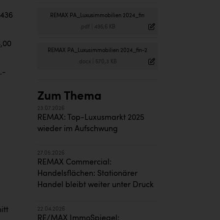
 436
REMAX PA_Luxusimmobilien 2024_fin
.pdf
|
495,6 KB
6,00
REMAX PA_Luxusimmobilien 2024_fin-2
.docx
|
570,3 KB
.-
Zum Thema
23.07.2026
REMAX: Top-Luxusmarkt 2025
wieder im Aufschwung
27.05.2026
REMAX Commercial:
Handelsflächen: Stationärer
Handel bleibt weiter unter Druck
itt
22.04.2026
RE/MAX ImmoSpiegel: