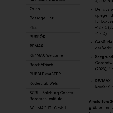
4,21 Mio. 
Orlen
Der aus s
spiegelt 
Passage Linz
für Luxus
PEZ
-12,7 % (
-1,4 %)
PÜSPÖK
Gebäude
REMAX
der Verkau
RE/MAX Welcome
Seegrund
Gesamtwer
Resch&Frisch
(2023), Ei
RUBBLE MASTER
RE/MAX-S
Ruderclub Wels
Käufer fü
SCRI - Salzburg Cancer
Research Institute
Amstetten: 3
größter Immo
SCHMACHTL GmbH