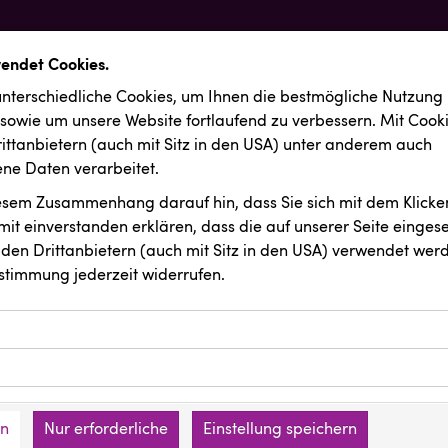
wendet Cookies.
nterschiedliche Cookies, um Ihnen die best­mögliche Nutzung
 sowie um unsere Website fortlaufend zu verbessern. Mit Cook
ittanbietern (auch mit Sitz in den USA) unter anderem auch
e Daten verarbeitet.
iesem Zusammenhang darauf hin, dass Sie sich mit dem Klicken
it ein­ver­standen erklären, dass die auf unserer Seite einges
den Drittanbietern (auch mit Sitz in den USA) verwendet werd
stimmung jederzeit widerrufen.
ookies ermöglichen grundlegende Funktionen und sind für die 
Website erforderlich. Diese Cookies speichern keine persone
ussendungen
REMAX
ies erfassen Informationen anonym. Diese Informationen helfe
den an keine Dritten übermittelt.
e unsere Besucher unsere Website nutzen.
en
Nur erforderliche
Einstellung speichern
mer der Website (Erstanbieter)