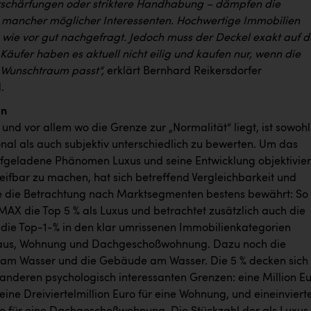
rschärfungen oder striktere Handhabung – dämpfen die
 mancher möglicher Interessenten. Hochwertige Immobilien
wie vor gut nachgefragt. Jedoch muss der Deckel exakt auf 
Käufer haben es aktuell nicht eilig und kaufen nur, wenn die
 Wunschtraum passt“,
erklärt Bernhard Reikersdorfer
.
gn
 und vor allem wo die Grenze zur „Normalität“ liegt, ist sowohl
ional als auch subjektiv unterschiedlich zu bewerten. Um das
fgeladene Phänomen Luxus und seine Entwicklung objektivie
eifbar zu machen, hat sich betreffend Vergleichbarkeit und
 die Betrachtung nach Marktsegmenten bestens bewährt: So
MAX die Top 5 % als Luxus und betrachtet zusätzlich auch die
die Top-1-% in den klar umrissenen Immobilienkategorien
haus, Wohnung und Dachgeschoßwohnung. Dazu noch die
am Wasser und die Gebäude am Wasser. Die 5 % decken sich
 anderen psychologisch interessanten Grenzen: eine Million E
 eine Dreiviertelmillion Euro für eine Wohnung, und eineinvierte