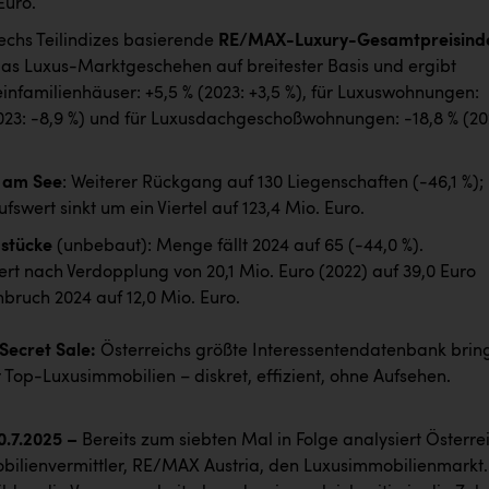
Euro.
echs Teilindizes basierende
RE/MAX-Luxury-Gesamtpreisind
das Luxus-Marktgeschehen auf breitester Basis und ergibt
einfamilienhäuser: +5,5 % (2023: +3,5 %), für Luxuswohnungen:
2023: -8,9 %) und für Luxusdachgeschoßwohnungen: -18,8 % (20
 am See
: Weiterer Rückgang auf 130 Liegenschaften (-46,1 %);
fswert sinkt um ein Viertel auf 123,4 Mio. Euro.
stücke
(unbebaut): Menge fällt 2024 auf 65 (-44,0 %).
t nach Verdopplung von 20,1 Mio. Euro (2022) auf 39,0 Euro
nbruch 2024 auf 12,0 Mio. Euro.
ecret Sale:
Österreichs größte Interessentendatenbank brin
r Top-Luxusimmobilien – diskret, effizient, ohne Aufsehen.
0.7.2025
–
Bereits zum siebten Mal in Folge analysiert Österre
bilienvermittler, RE/MAX Austria, den Luxusimmobilienmarkt.