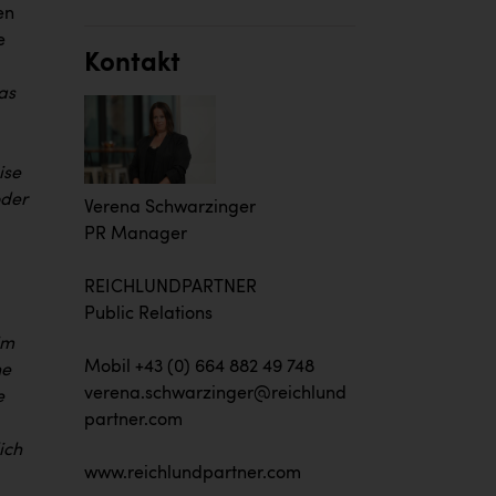
en
e
Kontakt
as
ise
oder
Verena Schwarzinger
PR Manager
REICHLUNDPARTNER
Public Relations
im
Mobil +43 (0) 664 882 49 748
he
verena.schwarzinger@reichlund
e
partner.com
ich
www.reichlundpartner.com