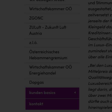
Wir besiegen Krebs
und Stimmung
Wirtschaftskammer OÖ
ausgestattet,
zeitversetzt
ZGONC
jenseits der
Kleingeld da
ZULuft - Zukunft Luft
Kreditzinsen
Austria
Geschäftsfüh
z.l.ö.
im Luxus-Ein
zumindest st
Österreichisches
über alle Ein
Hebammengremium
„Bei den Lux
Wirtschaftskammer OÖ
Mittelpreis 
Energiehandel
Qualitätssegm
Dopgas
Luxusbereich
liegt darin,
kunden basics
über zwei Mi
dürfte auch 
kontakt
hineinspiele