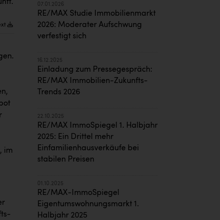
nft.
07.01.2026
RE/MAX Studie Immobilienmarkt
2026: Moderater Aufschwung
ext
verfestigt sich
gen.
16.12.2025
Einladung zum Pressegespräch:
RE/MAX Immobilien-Zukunfts-
en,
Trends 2026
bot
r
22.10.2025
RE/MAX ImmoSpiegel 1. Halbjahr
2025: Ein Drittel mehr
Einfamilienhausverkäufe bei
, im
stabilen Preisen
01.10.2025
RE/MAX-ImmoSpiegel
er
Eigentumswohnungsmarkt 1.
ts-
Halbjahr 2025