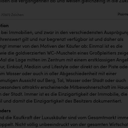
lden die Vergangenheit ab und weisen gleichzeitig in die Zuku
Plaint
70972 Zeichen
otion
h bei Immobilien, und zwar in den verschiedensten Ausprägun
hrenswert gilt und nur begrenzt verfügbar ist und daher als
ängt immer von den Motiven der Käufer ab: Einmal ist es die
 wie die goldverzierten WC-Muscheln eines Großpleitiers zeig
Mal die Lage mitten im Zentrum mit einem erstklassigen Ange
tur, Einkauf, Medizin und Lifestyle oder direkt an der Piste ode
am Wasser oder auch in aller Abgeschiedenheit mit einer
mutigen Aussicht auf Berg, Tal, Wasser oder Stadt oder auch
 besonders attraktiv erscheinende Mitbewohnerschaft im Haus
in der Stadt. Immer ist es die Einzigartigkeit der Immobilie, die
l und damit die Einzigartigkeit des Besitzers dokumentiert.
anders
nd die Kaufkraft der Luxuskäufer sind vom Gesamtmarkt imm
oppelt. Nicht völlig unbeeindruckt von der gesamten Wirtschaf