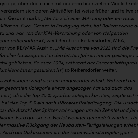
slage, aber doch auch mit anderen finanziellen Möglichkeit
 verändern sich deren Aktivitäten teilweise früher und teilweis
 zum Gesamtmarkt.
„Wer für sich eine Wohnung oder ein Haus
 Millionen-Euro-Grenze in Erwägung zieht, hat üblicherweise d
zu und war von der KIM-Verordnung oder von steigenden
 eher unbeeindruckt
“, weiß Bernhard Reikersdorfer, MBA,
rer von RE/MAX Austria. „
Mit Ausnahme von 2022 sind die Pre
familienhaussegment in den letzten Jahren immer gestiegen 
abil geblieben. So auch 2024, während der Durchschnittspreis
familienhäuser gesunken ist“,
so Reikersdorfer weiter.
uswohnungen zeigt sich ein umgekehrter Effekt: Während der
der gesamten Kategorie etwas angezogen hat und auch das
ent, also die Top 25 %, spürbar zulegen konnten, zeigte sich 
 bei den Top 5 % ein noch stärkerer Preisrückgang. Die Ursac
 dass die Anzahl der Spitzenwohnungen um ein Zehntel und jen
llionen Euro gar um ein Viertel weniger gehandelt wurden. Da
der massive Rückgang der Neubauten-Fertigstellungen erhebl
n. Auch die Diskussionen um die Ferienwohnsitzregelungen –