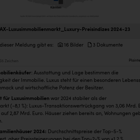
X-Luxusimmobilienmarkt_Luxury-Preisindizes 2024-23
 dieser Meldung gibt es:
16 Bilder
3 Dokumente
Plaint
65 Zeichen
obilienkäufer
: Ausstattung und Lage bestimmen die
igkeit der Immobilie. Luxus steht für einen besonderen Lebensst
chmack und wirtschaftliche Potenz der Besitzer.
 für Luxusimmobilien
war 2024 stabiler als der
kt (-8,1 %): Luxus-Transaktionswertrückgang von 3,06 Mrd. 
 auf 2,87 Mrd. Euro. Häuser ziehen bereits an, Wohnungen ge
h.
amilienhäuser 2024:
Durchschnittspreise der Top-5-%
rt, aber Preissteigerungen bei den Top-2-% von +1,2 %.