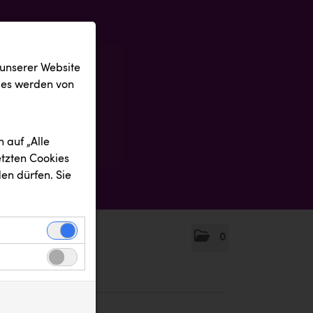
 unserer Website
ies werden von
 auf „Alle
etzten Cookies
en dürfen. Sie
0
einwandfreie
nbezogenen
n uns zu