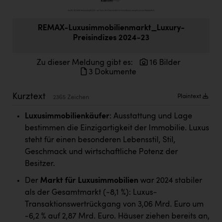
Doppler Gruppe
ERLUS AG
REMAX-Luxusimmobilienmarkt_Luxury-
Preisindizes 2024-23
everfield
Zu dieser Meldung gibt es:
16 Bilder
Firmenradl
3 Dokumente
Fristads Austria
Kurztext
Plaintext
2365 Zeichen
HIG Infomotion Group
Luxusimmobilienkäufer
: Ausstattung und Lage
IFE Austria GmbH
bestimmen die Einzigartigkeit der Immobilie. Luxus
Immotech
steht für einen besonderen Lebensstil, Stil,
Geschmack und wirtschaftliche Potenz der
INTERSPAR
Besitzer.
INTERSPORT Austria
Der
Markt für Luxusimmobilien
war 2024 stabiler
Jesolo
als der Gesamtmarkt (-8,1 %): Luxus-
Transaktionswertrückgang von 3,06 Mrd. Euro um
Jane Goodall Institute Austria
-6,2 % auf 2,87 Mrd. Euro. Häuser ziehen bereits an,