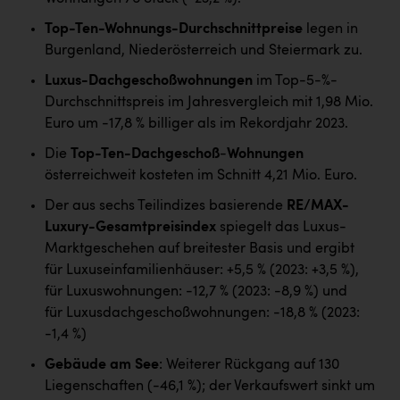
PEZ
Top-Ten-Wohnungs-Durchschnittpreise
legen in
PÜSPÖK
Burgenland, Niederösterreich und Steiermark zu.
REMAX
Luxus-Dachgeschoßwohnungen
im Top-5-%-
Durchschnittspreis im Jahresvergleich mit 1,98 Mio.
RE/MAX Welcome
Euro um -17,8 % billiger als im Rekordjahr 2023.
Resch&Frisch
Die
Top-Ten-Dachgeschoß
-
Wohnungen
RUBBLE MASTER
österreichweit kosteten im Schnitt 4,21 Mio. Euro.
Der aus sechs Teilindizes basierende
RE/MAX-
Ruderclub Wels
Luxury-Gesamtpreisindex
spiegelt das Luxus-
SCRI - Salzburg Cancer Research Institute
Marktgeschehen auf breitester Basis und ergibt
für Luxuseinfamilienhäuser: +5,5 % (2023: +3,5 %),
SCHMACHTL GmbH
für Luxuswohnungen: -12,7 % (2023: -8,9 %) und
Schwingshandl - automation technology gmbh
für Luxusdachgeschoßwohnungen: -18,8 % (2023:
-1,4 %)
Seher + Partner
Gebäude am See
: Weiterer Rückgang auf 130
Smurfit Westrock Nettingsdorf
Liegenschaften (-46,1 %); der Verkaufswert sinkt um