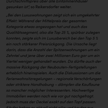
Durchschnittspreis über alle Einfamilienhäuser
gesunken ist“,
so Reikersdorfer weiter.
„Bei den Luxuswohnungen zeigt sich ein umgekehrter
Effekt: Während der Mittelpreis der gesamten
Kategorie etwas angezogen hat und auch das
Qualitätssegment, also die Top 25 %, spürbar zulegen
konnten, zeigte sich im Luxusbereich bei den Top 5 %
ein noch stärkerer Preisrückgang. Die Ursache liegt
darin, dass die Anzahl der Spitzenwohnungen um ein
Zehntel und jene über zwei Millionen Euro gar um ein
Viertel weniger gehandelt wurden. Da dürfte auch der
massive Rückgang der Neubauten-Fertigstellungen
erheblich hineinspielen. Auch die Diskussionen um die
Ferienwohnsitzregelungen – regionale Verschärfungen
oder striktere Handhabung – dämpfen die Kauflaune
so mancher möglicher Interessenten. Hochwertige
Immobilien werden nach wie vor gut nachgefragt.
Jedoch muss der Deckel exakt auf den Topf passen.
Käufer haben es aktuell nicht eilig und kaufen nur,