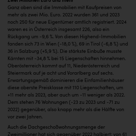
Zwei Millionen Euro und mehr
Ganz oben sind die Immobilien mit Kaufpreisen von
mehr als zwei Mio. Euro. 2022 wurden 361 und 2023
noch 250 für neue Eigentümer amtlich registriert. 2024
waren es in Österreich insgesamt 226, also ein
Rückgang um -9,6 %. Von diesen Highend-Immobilien
fanden sich 73 in Wien (-18,0 %), 69 in Tirol (-6,8 %) und
36 in Salzburg (+5,9 %). Die stärkste Einbuße musste
Kärnten mit -34,8 % bei 15 Liegenschaften hinnehmen.
Oberösterreich kommt auf 11, Niederösterreich und
Steiermark auf je acht und Vorarlberg auf sechs.
Erwartungsgemäß dominieren die Einfamilienhäuser
diese oberste Preisklasse mit 110 Liegenschaften, um
+11 mehr als 2023, aber auch um -11 weniger als 2022.
Dem stehen 76 Wohnungen (-23 zu 2023 und -71 zu
2022) gegenüber, also knapp mehr als die Hälfte von
vor zwei Jahren.
Auch die Dachgeschoßwohnungsmenge der
Zweimillioner hat sich gegenüber 2022 halbiert: von 61