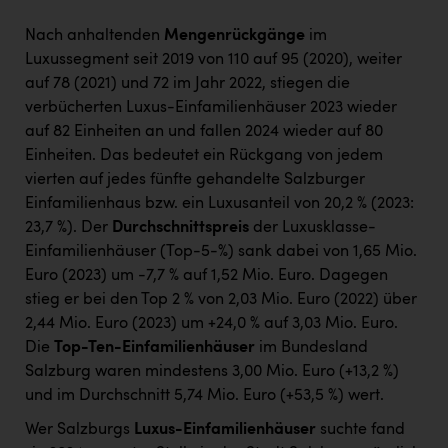
Nach anhaltenden
Mengenrückgänge
im
Luxussegment seit 2019 von 110 auf 95 (2020), weiter
auf 78 (2021) und 72 im Jahr 2022, stiegen die
verbücherten Luxus-Einfamilienhäuser 2023 wieder
auf 82 Einheiten an und fallen 2024 wieder auf 80
Einheiten. Das bedeutet ein Rückgang von jedem
vierten auf jedes fünfte gehandelte Salzburger
Einfamilienhaus bzw. ein Luxusanteil von 20,2 % (2023:
23,7 %). Der
Durchschnittspreis
der Luxusklasse-
Einfamilienhäuser (Top-5-%) sank dabei von 1,65 Mio.
Euro (2023) um -7,7 % auf 1,52 Mio. Euro. Dagegen
stieg er bei den Top 2 % von 2,03 Mio. Euro (2022) über
2,44 Mio. Euro (2023) um +24,0 % auf 3,03 Mio. Euro.
Die
Top-Ten-Einfamilienhäuser
im Bundesland
Salzburg waren mindestens 3,00 Mio. Euro (+13,2 %)
und im Durchschnitt 5,74 Mio. Euro (+53,5 %) wert.
Wer Salzburgs
Luxus-Einfamilienhäuser
suchte fand