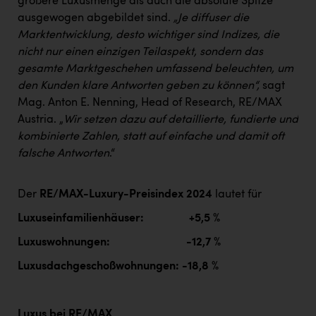
größere Luxusmenge als auch die absolute Spitze
ausgewogen abgebildet sind.
„Je diffuser die
Marktentwicklung, desto wichtiger sind Indizes, die
nicht nur einen einzigen Teilaspekt, sondern das
gesamte Marktgeschehen umfassend beleuchten, um
den Kunden klare Antworten geben zu können“,
sagt
Mag. Anton E. Nenning, Head of Research, RE/MAX
Austria. „
Wir setzen dazu auf detaillierte, fundierte und
kombinierte Zahlen, statt auf einfache und damit oft
falsche Antworten
.“
Der
RE/MAX-Luxury-Preisindex 2024
lautet für
Luxuseinfamilienhäuser: +5,5 %
Luxuswohnungen: -12,7 %
Luxusdachgeschoßwohnungen: -18,8 %
Luxus bei RE/MAX