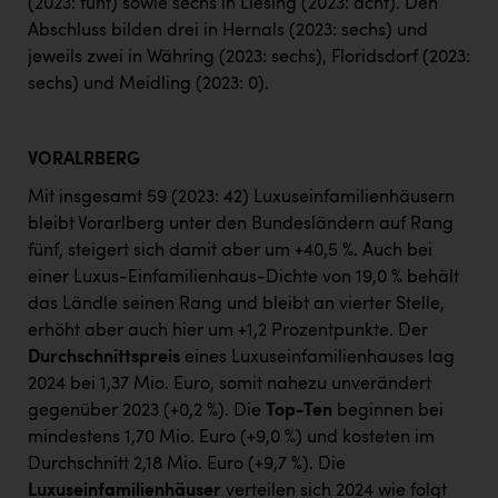
(2023: fünf) sowie sechs in Liesing (2023: acht). Den
Abschluss bilden drei in Hernals (2023: sechs) und
jeweils zwei in Währing (2023: sechs), Floridsdorf (2023:
sechs) und Meidling (2023: 0).
VORALRBERG
Mit insgesamt 59 (2023: 42) Luxuseinfamilienhäusern
bleibt Vorarlberg unter den Bundesländern auf Rang
fünf, steigert sich damit aber um +40,5 %. Auch bei
einer Luxus-Einfamilienhaus-Dichte von 19,0 % behält
das Ländle seinen Rang und bleibt an vierter Stelle,
erhöht aber auch hier um +1,2 Prozentpunkte. Der
Durchschnittspreis
eines Luxuseinfamilienhauses lag
2024 bei 1,37 Mio. Euro, somit nahezu unverändert
gegenüber 2023 (+0,2 %). Die
Top-Ten
beginnen bei
mindestens 1,70 Mio. Euro (+9,0 %) und kosteten im
Durchschnitt 2,18 Mio. Euro (+9,7 %). Die
Luxuseinfamilienhäuser
verteilen sich 2024 wie folgt