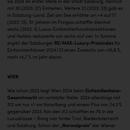
sie 2024 an erster Stelle in der Stadt Salzburg, nämlich
mit 30 (2023: 27) Einheiten. Weitere 23 (2023: 33) gab es
in Salzburg-Land. Zell am See erhöhte um +4 auf 17
(2023: 13), St. Johann im Pongau schaffte diesmal
sechs (2023: 3) Luxus-Einfamilienhaustransaktionen
und Hallein reduzierte von sechs auf vier. In Summe
ergibt der Salzburger
RE/MAX-Luxury-Preisindex
für
Einfamilienhäuser 2024/23 einen Zuwachs von +16,6 %,
nach +4,7 % im Jahr davor.
WIEN
Wie schon 2023 liegt Wien 2024 beim
Einfamilienhaus-
Gesamtmarkt
an vorletzter Stelle. 2024 allerdings mit
312 um nur +1 vor Vorarlberg und einem Plus von 24,3 %
gegenüber 2023. Von den 312 schafften es 76 in die
Luxusklasse – Rang vier hinter Tirol, Niederösterreich
und Salzburg. Schon der
„Normalpreis“
der Wiener