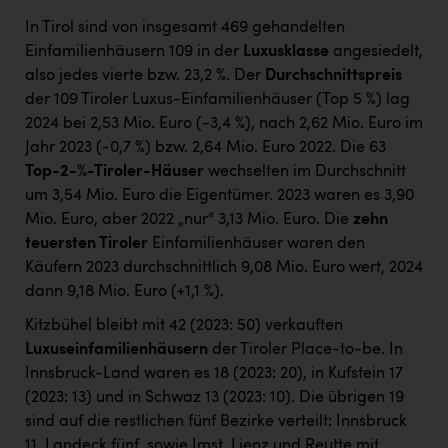
In Tirol sind von insgesamt 469 gehandelten
Einfamilienhäusern 109 in der
Luxusklasse
angesiedelt,
also jedes vierte bzw. 23,2 %. Der
Durchschnittspreis
der 109 Tiroler Luxus-Einfamilienhäuser (Top 5 %) lag
2024 bei 2,53 Mio. Euro (-3,4 %), nach 2,62 Mio. Euro im
Jahr 2023 (-0,7 %) bzw. 2,64 Mio. Euro 2022. Die 63
Top-2-%-Tiroler-Häuser
wechselten im Durchschnitt
um 3,54 Mio. Euro die Eigentümer. 2023 waren es 3,90
Mio. Euro, aber 2022 „nur“ 3,13 Mio. Euro. Die
zehn
teuersten Tiroler
Einfamilienhäuser waren den
Käufern 2023 durchschnittlich 9,08 Mio. Euro wert, 2024
dann 9,18 Mio. Euro (+1,1 %).
Kitzbühel bleibt mit 42 (2023: 50) verkauften
Luxuseinfamilienhäusern
der Tiroler Place-to-be. In
Innsbruck-Land waren es 18 (2023: 20), in Kufstein 17
(2023: 13) und in Schwaz 13 (2023: 10). Die übrigen 19
sind auf die restlichen fünf Bezirke verteilt: Innsbruck
11, Landeck fünf, sowie Imst, Lienz und Reutte mit