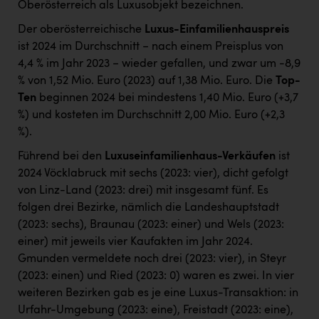
Oberösterreich als Luxusobjekt bezeichnen.
Der oberösterreichische
Luxus-Einfamilienhauspreis
ist 2024 im Durchschnitt − nach einem Preisplus von
4,4 % im Jahr 2023 − wieder gefallen, und zwar um -8,9
% von 1,52 Mio. Euro (2023) auf 1,38 Mio. Euro. Die
Top-
Ten
beginnen 2024 bei mindestens 1,40 Mio. Euro (+3,7
%) und kosteten im Durchschnitt 2,00 Mio. Euro (+2,3
%).
Führend bei den
Luxuseinfamilienhaus-Verkäufen
ist
2024 Vöcklabruck mit sechs (2023: vier), dicht gefolgt
von Linz-Land (2023: drei) mit insgesamt fünf. Es
folgen drei Bezirke, nämlich die Landeshauptstadt
(2023: sechs), Braunau (2023: einer) und Wels (2023:
einer) mit jeweils vier Kaufakten im Jahr 2024.
Gmunden vermeldete noch drei (2023: vier), in Steyr
(2023: einen) und Ried (2023: 0) waren es zwei. In vier
weiteren Bezirken gab es je eine Luxus-Transaktion: in
Urfahr-Umgebung (2023: eine), Freistadt (2023: eine),