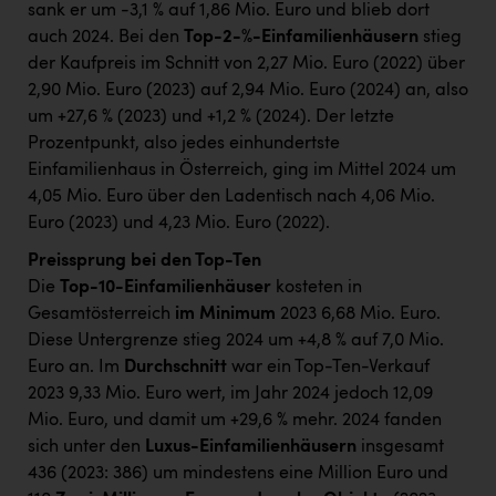
sank er um -3,1 % auf 1,86 Mio. Euro und blieb dort
auch 2024. Bei den
Top-2-%-Einfamilienhäusern
stieg
der Kaufpreis im Schnitt von 2,27 Mio. Euro (2022) über
2,90 Mio. Euro (2023) auf 2,94 Mio. Euro (2024) an, also
um +27,6 % (2023) und +1,2 % (2024). Der letzte
Prozentpunkt, also jedes einhundertste
Einfamilienhaus in Österreich, ging im Mittel 2024 um
4,05 Mio. Euro über den Ladentisch nach 4,06 Mio.
Euro (2023) und 4,23 Mio. Euro (2022).
Preissprung bei den Top-Ten
Die
Top-10-Einfamilienhäuser
kosteten in
Gesamtösterreich
im Minimum
2023 6,68 Mio. Euro.
Diese Untergrenze stieg 2024 um +4,8 % auf 7,0 Mio.
Euro an. Im
Durchschnitt
war ein Top-Ten-Verkauf
2023 9,33 Mio. Euro wert, im Jahr 2024 jedoch 12,09
Mio. Euro, und damit um +29,6 % mehr. 2024 fanden
sich unter den
Luxus-Einfamilienhäusern
insgesamt
436 (2023: 386) um mindestens eine Million Euro und