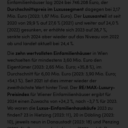
Einfamilienhäuser lag 2024 bei 746.208 Euro, der
Durchschnittspreis im Luxussegment
dagegen bei 2,17
Mio. Euro (2023: 1,87 Mio. Euro). Der
Luxusanteil
ist seit
2020 von 29,9 % auf 27,6 % (2021) und weiter auf 24,0 %
(2022) gesunken, er erhöhte sich 2023 auf 28,7 %,
senkte sich 2024 aber wieder auf das Niveau von 2022
ab und landet aktuell bei 24,4 %.
Die
zehn wertvollsten Einfamilienhäuser
in Wien
wechselten für mindestens 3,60 Mio. Euro den
Eigentümer (2023: 2,65 Mio. Euro; +35,8 %), im
Durchschnitt für 6,00 Mio. Euro (2023: 3,90 Mio. Euro;
+54,1 %). Seit 2021 ist dies immer wieder der
zweithöchste Wert hinter Tirol. Der
RE/MAX-Luxury-
Preisindex
für Wiener Einfamilienhäuser ergibt für
2024 einen Zuwachs von +24,2 %, nach -3,7 % für 2023.
Wo waren die
Luxus-Einfamilienhauskäufe
2023 zu
finden? 23 in Hietzing (2023: 11), 20 in Döbling (2023:
10), jeweils neun in Donaustadt (2023: 18) und Penzing