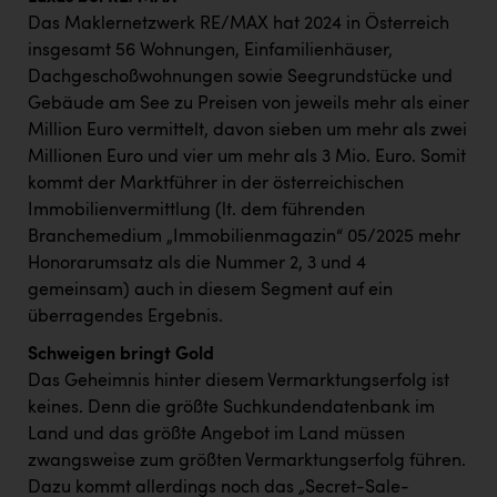
Das Maklernetzwerk RE/MAX hat 2024 in Österreich
insgesamt 56 Wohnungen, Einfamilienhäuser,
Dachgeschoßwohnungen sowie Seegrundstücke und
Gebäude am See zu Preisen von jeweils mehr als einer
Million Euro vermittelt, davon sieben um mehr als zwei
Millionen Euro und vier um mehr als 3 Mio. Euro. Somit
kommt der Marktführer in der österreichischen
Immobilienvermittlung (lt. dem führenden
Branchemedium „Immobilienmagazin“ 05/2025 mehr
Honorarumsatz als die Nummer 2, 3 und 4
gemeinsam) auch in diesem Segment auf ein
überragendes Ergebnis.
Schweigen bringt Gold
Das Geheimnis hinter diesem Vermarktungserfolg ist
keines. Denn die größte Suchkundendatenbank im
Land und das größte Angebot im Land müssen
zwangsweise zum größten Vermarktungserfolg führen.
Dazu kommt allerdings noch das
„
Secret-Sale-