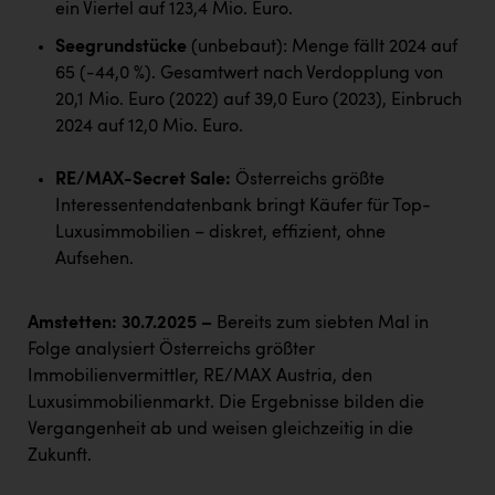
TCL
ein Viertel auf 123,4 Mio. Euro.
TGW Logistics
Seegrundstücke
(unbebaut): Menge fällt 2024 auf
65 (-44,0 %). Gesamtwert nach Verdopplung von
TRAILOMAT & Cycling Austria
20,1 Mio. Euro (2022) auf 39,0 Euro (2023), Einbruch
2024 auf 12,0 Mio. Euro.
VERITAS
Vier Diamanten
RE/MAX-Secret Sale:
Österreichs größte
Interessentendatenbank bringt Käufer für Top-
Vorlagenportal
Luxusimmobilien – diskret, effizient, ohne
Wir besiegen Krebs
Aufsehen.
Wirtschaftskammer OÖ
Amstetten: 30.7.2025
–
Bereits zum siebten Mal in
ZGONC
Folge analysiert Österreichs größter
ZULuft - Zukunft Luft Austria
Immobilienvermittler, RE/MAX Austria, den
Luxusimmobilienmarkt. Die Ergebnisse bilden die
z.l.ö.
Vergangenheit ab und weisen gleichzeitig in die
Österreichisches Hebammengremium
Zukunft.