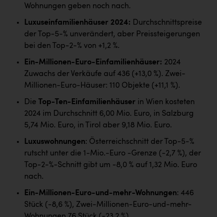
Wohnungen geben noch nach.
Kärcher
Luxuseinfamilienhäuser 2024:
Durchschnittspreise
Karin Liedl
der Top-5-% unverändert, aber Preissteigerungen
KEBA
bei den Top-2-% von +1,2 %.
KIWI Kinderwunsch Institut Dr. Loimer
Ein-Millionen-Euro-Einfamilienhäuser:
2024
Zuwachs der Verkäufe auf 436 (+13,0 %). Zwei-
KLIPP Frisör
Millionen-Euro-Häuser: 110 Objekte (+11,1 %).
Kleider Bauer
Die
Top-Ten-Einfamilienhäuser
in Wien kosteten
2024 im Durchschnitt 6,00 Mio. Euro, in Salzburg
Kremsmüller Anlagenbau GmbH
5,74 Mio. Euro, in Tirol aber 9,18 Mio. Euro.
Maximarkt
Luxuswohnungen
: Österreichschnitt der Top-5-%
Oldtimer Raststationen und Motorhotels
rutscht unter die 1-Mio.-Euro -Grenze (-2,7 %), der
Top-2-%-Schnitt gibt um -8,0 % auf 1,32 Mio. Euro
Österreichischer Kachelofenverband
nach.
Orlen
Ein-Millionen-Euro-und-mehr-Wohnungen
: 446
Passage Linz
Stück (-8,6 %), Zwei-Millionen-Euro-und-mehr-
Wohnungen 76 Stück (-23,2 %).