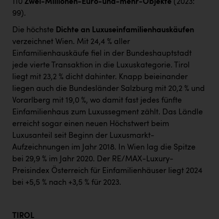
110
Zwei-Millionen-Euro-und-mehr-Objekte
(2023:
99).
Die höchste
Dichte an Luxuseinfamilienhauskäufen
verzeichnet Wien. Mit 24,4 % aller
Einfamilienhauskäufe fiel in der Bundeshauptstadt
jede vierte Transaktion in die Luxuskategorie. Tirol
liegt mit 23,2 % dicht dahinter. Knapp beieinander
liegen auch die Bundesländer Salzburg mit 20,2 % und
Vorarlberg mit 19,0 %, wo damit fast jedes fünfte
Einfamilienhaus zum Luxussegment zählt. Das Ländle
erreicht sogar einen neuen Höchstwert beim
Luxusanteil seit Beginn der Luxusmarkt-
Aufzeichnungen im Jahr 2018. In Wien lag die Spitze
bei 29,9 % im Jahr 2020. Der RE/MAX-Luxury-
Preisindex Österreich für Einfamilienhäuser liegt 2024
bei +5,5 % nach +3,5 % für 2023.
TIROL