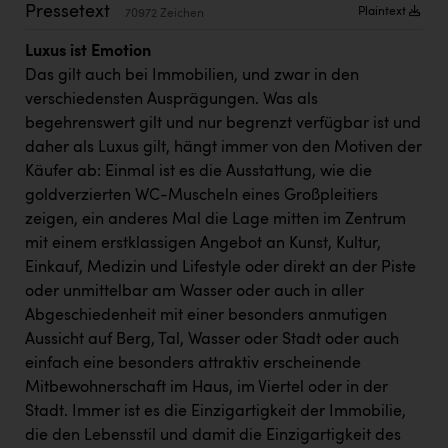
Wirtschaftskammer OÖ Energiehandel
Pressetext
Plaintext
70972 Zeichen
Dopgas
Luxus ist Emotion
Das gilt auch bei Immobilien, und zwar in den
kunden basics
verschiedensten Ausprägungen. Was als
begehrenswert gilt und nur begrenzt verfügbar ist und
kontakt
daher als Luxus gilt, hängt immer von den Motiven der
Käufer ab: Einmal ist es die Ausstattung, wie die
goldverzierten WC-Muscheln eines Großpleitiers
zeigen, ein anderes Mal die Lage mitten im Zentrum
mit einem erstklassigen Angebot an Kunst, Kultur,
Einkauf, Medizin und Lifestyle oder direkt an der Piste
oder unmittelbar am Wasser oder auch in aller
Abgeschiedenheit mit einer besonders anmutigen
Aussicht auf Berg, Tal, Wasser oder Stadt oder auch
einfach eine besonders attraktiv erscheinende
Mitbewohnerschaft im Haus, im Viertel oder in der
Stadt. Immer ist es die Einzigartigkeit der Immobilie,
die den Lebensstil und damit die Einzigartigkeit des