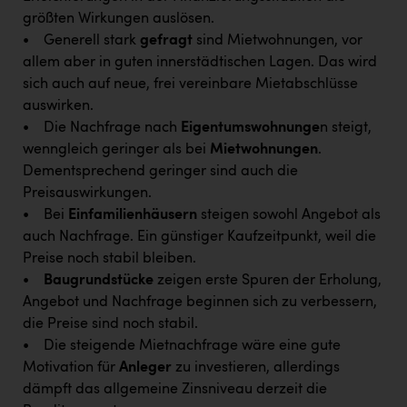
PEZ
größten Wirkungen auslösen.
• Generell stark
gefragt
sind Mietwohnungen, vor
PÜSPÖK
allem aber in guten innerstädtischen Lagen. Das wird
REMAX
sich auch auf neue, frei vereinbare Mietabschlüsse
auswirken.
RE/MAX Welcome
• Die Nachfrage nach
Eigentumswohnunge
n steigt,
Resch&Frisch
wenngleich geringer als bei
Mietwohnungen
.
Dementsprechend geringer sind auch die
RUBBLE MASTER
Preisauswirkungen.
Ruderclub Wels
• Bei
Einfamilienhäusern
steigen sowohl Angebot als
auch Nachfrage. Ein günstiger Kaufzeitpunkt, weil die
SCRI - Salzburg Cancer Research Institute
Preise noch stabil bleiben.
SCHMACHTL GmbH
•
Baugrundstücke
zeigen erste Spuren der Erholung,
Angebot und Nachfrage beginnen sich zu verbessern,
Schwingshandl - automation technology gmbh
die Preise sind noch stabil.
Seher + Partner
• Die steigende Mietnachfrage wäre eine gute
Motivation für
Anleger
zu investieren, allerdings
Smurfit Westrock Nettingsdorf
dämpft das allgemeine Zinsniveau derzeit die