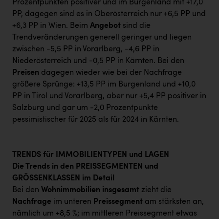
Prozentpunkten positiver und im Burgenland mit +17,0
PP, dagegen sind es in Oberösterreich nur +6,5 PP und
+6,3 PP in Wien. Beim
Angebot
sind die
Trendveränderungen generell geringer und liegen
zwischen -5,5 PP in Vorarlberg, -4,6 PP in
Niederösterreich und -0,5 PP in Kärnten. Bei den
Preisen
dagegen wieder wie bei der Nachfrage
größere Sprünge: +13,5 PP im Burgenland und +10,0
PP in Tirol und Vorarlberg, aber nur +5,4 PP positiver in
Salzburg und gar um -2,0 Prozentpunkte
pessimistischer für 2025 als für 2024 in Kärnten.
TRENDS für IMMOBILIENTYPEN und LAGEN
Die Trends in den PREISSEGMENTEN und
GRÖSSENKLASSEN im Detail
Bei den
Wohnimmobilien insgesamt
zieht die
Nachfrage
im unteren
Preissegment
am stärksten an,
nämlich um +8,5 %; im mittleren Preissegment etwas