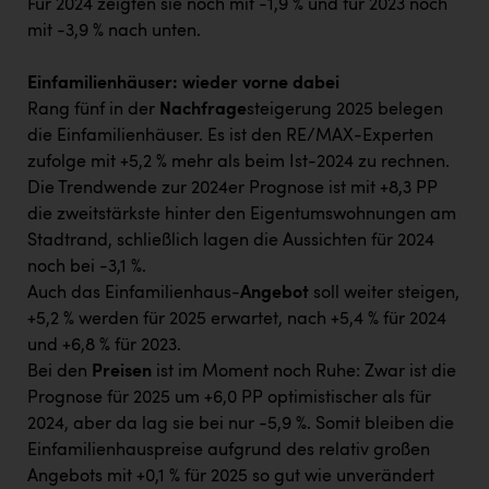
Für 2024 zeigten sie noch mit -1,9 % und für 2023 noch
mit -3,9 % nach unten.
Einfamilienhäuser: wieder vorne dabei
Rang fünf in der
Nachfrage
steigerung 2025 belegen
die Einfamilienhäuser. Es ist den RE/MAX-Experten
zufolge mit +5,2 % mehr als beim Ist-2024 zu rechnen.
Die Trendwende zur 2024er Prognose ist mit +8,3 PP
die zweitstärkste hinter den Eigentumswohnungen am
Stadtrand, schließlich lagen die Aussichten für 2024
noch bei -3,1 %.
Auch das Einfamilienhaus-
Angebot
soll weiter steigen,
+5,2 % werden für 2025 erwartet, nach +5,4 % für 2024
und +6,8 % für 2023.
Bei den
Preisen
ist im Moment noch Ruhe: Zwar ist die
Prognose für 2025 um +6,0 PP optimistischer als für
2024, aber da lag sie bei nur -5,9 %. Somit bleiben die
Einfamilienhauspreise aufgrund des relativ großen
Angebots mit +0,1 % für 2025 so gut wie unverändert