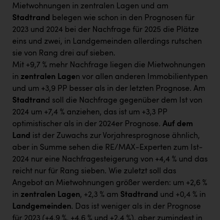
Mietwohnungen in zentralen Lagen und am
Stadtrand
belegen wie schon in den Prognosen für
2023 und 2024 bei der Nachfrage für 2025 die Plätze
eins und zwei, in Landgemeinden allerdings rutschen
sie von Rang drei auf sieben.
Mit +9,7 % mehr Nachfrage liegen die Mietwohnungen
in
zentralen Lage
n vor allen anderen Immobilientypen
und um +3,9 PP besser als in der letzten Prognose. Am
Stadtran
d soll die Nachfrage gegenüber dem Ist von
2024 um +7,4 % anziehen, das ist um +3,3 PP
optimistischer als in der 2024er Prognose.
Auf dem
Land
ist der Zuwachs zur Vorjahresprognose ähnlich,
aber in Summe sehen die RE/MAX-Experten zum Ist-
2024 nur eine Nachfragesteigerung von +4,4 % und das
reicht nur für Rang sieben. Wie zuletzt soll das
Angebot an Mietwohnungen größer werden: um +2,6 %
in
zentralen Lagen
, +2,3 % am
Stadtrand
und +0,4 % in
Landgemeinden
. Das ist weniger als in der Prognose
für 2023 (+4,9 %, +4,6 % und +2,4 %), aber zumindest in