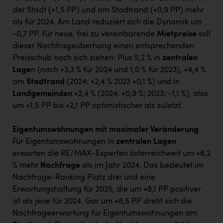
der Stadt (+1,5 PP) und am Stadtrand (+0,9 PP) mehr
als für 2024. Am Land reduziert sich die Dynamik um
-0,7 PP. Für neue, frei zu vereinbarende
Mietpreise
soll
dieser Nachfrageüberhang einen entsprechenden
Preisschub nach sich ziehen: Plus 5,2 % in
zentralen
Lage
n (nach +3,3 % für 2024 und 1,0 % für 2023), +4,4 %
am
Stadtrand
(2024: +2,4 % 2023 +0,1 %) und in
Landgemeinden
+2,4 % (2024: +0,9 %; 2023: -1,1 %), also
um +1,5 PP bis +2,1 PP optimistischer als zuletzt.
Eigentumswohnungen mit maximaler Veränderung
Für Eigentumswohnungen in
zentralen Lagen
erwarten die RE/MAX-Experten österreichweit um +6,2
% mehr
Nachfrage
als im Jahr 2024. Das bedeutet im
Nachfrage-Ranking Platz drei und eine
Erwartungshaltung für 2025, die um +8,1 PP positiver
ist als jene für 2024. Gar um +8,5 PP dreht sich die
Nachfrageerwartung für Eigentumswohnungen am