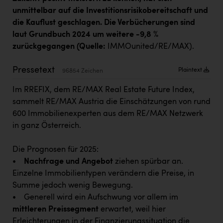
Kärcher
unmittelbar auf die Investitionsrisikobereitschaft und
die Kauflust geschlagen. Die Verbücherungen sind
Karin Liedl
laut Grundbuch 2024 um weitere -9,8 %
KEBA
zurückgegangen (Quelle:
IMMOunited/RE/MAX).
KIWI Kinderwunsch Institut Dr. Loimer
Pressetext
Plaintext
96854 Zeichen
KLIPP Frisör
Im RREFIX, dem RE/MAX Real Estate Future Index,
Kleider Bauer
sammelt RE/MAX Austria die Einschätzungen von rund
600 Immobilienexperten aus dem RE/MAX Netzwerk
Kremsmüller Anlagenbau GmbH
in ganz Österreich.
Maximarkt
Die Prognosen für 2025:
Oldtimer Raststationen und Motorhotels
•
Nachfrage und Angebot
ziehen spürbar an.
Österreichischer Kachelofenverband
Einzelne Immobilientypen verändern die Preise, in
Summe jedoch wenig Bewegung.
Orlen
• Generell wird ein Aufschwung vor allem im
Passage Linz
mittleren Preissegment
erwartet, weil hier
Erleichterungen in der Finanzierungssituation die