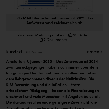
Doppler Gruppe
ERLUS AG
RE/MAX Studie Immobilienmarkt 2025: Ein
everfield
Aufwärtstrend zeichnet sich ab
Firmenradl
Zu dieser Meldung gibt es:
25 Bilder
2 Dokumente
Fristads Austria
HIG Infomotion Group
Kurztext
Plaintext
616 Zeichen
IFE Austria GmbH
Amstetten, 7. Jänner 2025 – Das Zinsniveau ist 2024
Immotech
zwar zurückgegangen, aber noch immer über dem
langjährigen Durchschnitt und vor allem weit über
INTERSPAR
dem liebgewonnenen Niveau der Nullzinsära. Die
KIM-Verordnung und die Inflation – trotz
INTERSPORT Austria
erheblichem Rückgang – haben die Finanzierungen
Jesolo
erschwert und viele Menschen mit Ängsten belastet.
Die daraus resultierende geringere Zuversicht, die
Jane Goodall Institute Austria
Zukunft positiv meistern zu können, hat sich