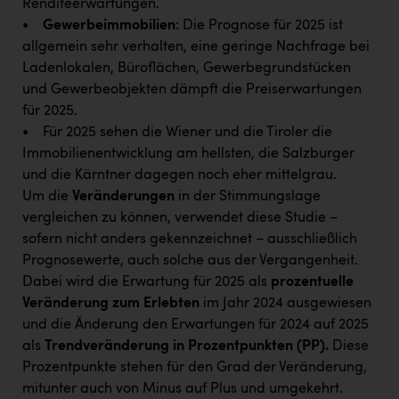
Renditeerwartungen.
TCL
•
Gewerbeimmobilien
: Die Prognose für 2025 ist
TGW Logistics
allgemein sehr verhalten, eine geringe Nachfrage bei
Ladenlokalen, Büroflächen, Gewerbegrundstücken
TRAILOMAT & Cycling Austria
und Gewerbeobjekten dämpft die Preiserwartungen
VERITAS
für 2025.
• Für 2025 sehen die Wiener und die Tiroler die
Vier Diamanten
Immobilienentwicklung am hellsten, die Salzburger
Vorlagenportal
und die Kärntner dagegen noch eher mittelgrau.
Um die
Veränderungen
in der Stimmungslage
Wir besiegen Krebs
vergleichen zu können, verwendet diese Studie –
Wirtschaftskammer OÖ
sofern nicht anders gekennzeichnet – ausschließlich
Prognosewerte, auch solche aus der Vergangenheit.
ZGONC
Dabei wird die Erwartung für 2025 als
prozentuelle
ZULuft - Zukunft Luft Austria
Veränderung zum Erlebten
im Jahr 2024 ausgewiesen
und die Änderung den Erwartungen für 2024 auf 2025
z.l.ö.
als
Trendveränderung in Prozentpunkten (PP).
Diese
Österreichisches Hebammengremium
Prozentpunkte stehen für den Grad der Veränderung,
mitunter auch von Minus auf Plus und umgekehrt.