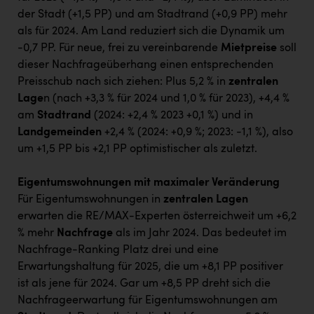
der Stadt (+1,5 PP) und am Stadtrand (+0,9 PP) mehr
als für 2024. Am Land reduziert sich die Dynamik um
-0,7 PP. Für neue, frei zu vereinbarende
Mietpreise
soll
dieser Nachfrageüberhang einen entsprechenden
Preisschub nach sich ziehen: Plus 5,2 % in
zentralen
Lage
n (nach +3,3 % für 2024 und 1,0 % für 2023), +4,4 %
am
Stadtrand
(2024: +2,4 % 2023 +0,1 %) und in
Landgemeinden
+2,4 % (2024: +0,9 %; 2023: -1,1 %), also
um +1,5 PP bis +2,1 PP optimistischer als zuletzt.
Eigentumswohnungen mit maximaler Veränderung
Für Eigentumswohnungen in
zentralen Lagen
erwarten die RE/MAX-Experten österreichweit um +6,2
% mehr
Nachfrage
als im Jahr 2024. Das bedeutet im
Nachfrage-Ranking Platz drei und eine
Erwartungshaltung für 2025, die um +8,1 PP positiver
ist als jene für 2024. Gar um +8,5 PP dreht sich die
Nachfrageerwartung für Eigentumswohnungen am