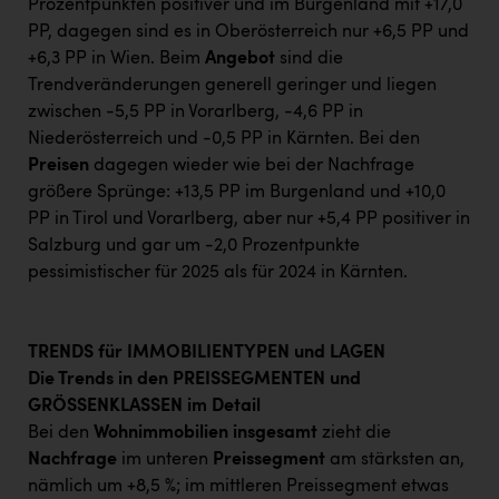
Prozentpunkten positiver und im Burgenland mit +17,0
PP, dagegen sind es in Oberösterreich nur +6,5 PP und
+6,3 PP in Wien. Beim
Angebot
sind die
Trendveränderungen generell geringer und liegen
zwischen -5,5 PP in Vorarlberg, -4,6 PP in
Niederösterreich und -0,5 PP in Kärnten. Bei den
Preisen
dagegen wieder wie bei der Nachfrage
größere Sprünge: +13,5 PP im Burgenland und +10,0
PP in Tirol und Vorarlberg, aber nur +5,4 PP positiver in
Salzburg und gar um -2,0 Prozentpunkte
pessimistischer für 2025 als für 2024 in Kärnten.
TRENDS für IMMOBILIENTYPEN und LAGEN
Die Trends in den PREISSEGMENTEN und
GRÖSSENKLASSEN im Detail
Bei den
Wohnimmobilien insgesamt
zieht die
Nachfrage
im unteren
Preissegment
am stärksten an,
nämlich um +8,5 %; im mittleren Preissegment etwas