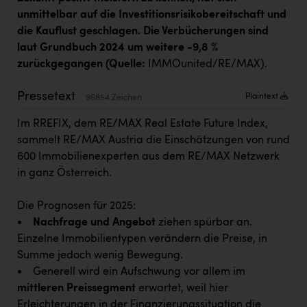
Kärcher
unmittelbar auf die Investitionsrisikobereitschaft und
die Kauflust geschlagen. Die Verbücherungen sind
Karin Liedl
laut Grundbuch 2024 um weitere -9,8 %
KEBA
zurückgegangen (Quelle:
IMMOunited/RE/MAX).
KIWI Kinderwunsch Institut Dr. Loimer
Pressetext
Plaintext
96854 Zeichen
KLIPP Frisör
Im RREFIX, dem RE/MAX Real Estate Future Index,
Kleider Bauer
sammelt RE/MAX Austria die Einschätzungen von rund
600 Immobilienexperten aus dem RE/MAX Netzwerk
Kremsmüller Anlagenbau GmbH
in ganz Österreich.
Maximarkt
Die Prognosen für 2025:
Oldtimer Raststationen und Motorhotels
•
Nachfrage und Angebot
ziehen spürbar an.
Österreichischer Kachelofenverband
Einzelne Immobilientypen verändern die Preise, in
Summe jedoch wenig Bewegung.
Orlen
• Generell wird ein Aufschwung vor allem im
Passage Linz
mittleren Preissegment
erwartet, weil hier
Erleichterungen in der Finanzierungssituation die