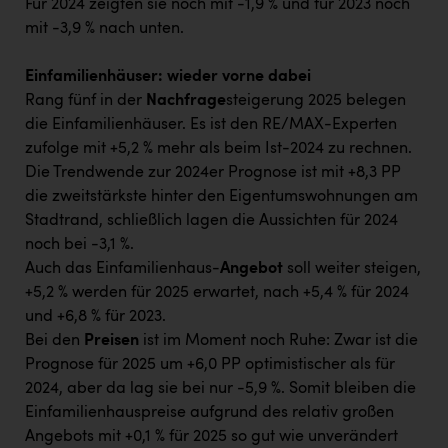
Für 2024 zeigten sie noch mit -1,9 % und für 2023 noch
mit -3,9 % nach unten.
Einfamilienhäuser: wieder vorne dabei
Rang fünf in der
Nachfrage
steigerung 2025 belegen
die Einfamilienhäuser. Es ist den RE/MAX-Experten
zufolge mit +5,2 % mehr als beim Ist-2024 zu rechnen.
Die Trendwende zur 2024er Prognose ist mit +8,3 PP
die zweitstärkste hinter den Eigentumswohnungen am
Stadtrand, schließlich lagen die Aussichten für 2024
noch bei -3,1 %.
Auch das Einfamilienhaus-
Angebot
soll weiter steigen,
+5,2 % werden für 2025 erwartet, nach +5,4 % für 2024
und +6,8 % für 2023.
Bei den
Preisen
ist im Moment noch Ruhe: Zwar ist die
Prognose für 2025 um +6,0 PP optimistischer als für
2024, aber da lag sie bei nur -5,9 %. Somit bleiben die
Einfamilienhauspreise aufgrund des relativ großen
Angebots mit +0,1 % für 2025 so gut wie unverändert