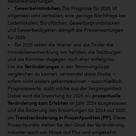
Renditeerwartungen.
TCL
•
Gewerbeimmobilien
: Die Prognose für 2025 ist
TGW Logistics
allgemein sehr verhalten, eine geringe Nachfrage bei
Ladenlokalen, Büroflächen, Gewerbegrundstücken
TRAILOMAT & Cycling Austria
und Gewerbeobjekten dämpft die Preiserwartungen
VERITAS
für 2025.
• Für 2025 sehen die Wiener und die Tiroler die
Vier Diamanten
Immobilienentwicklung am hellsten, die Salzburger
Vorlagenportal
und die Kärntner dagegen noch eher mittelgrau.
Um die
Veränderungen
in der Stimmungslage
Wir besiegen Krebs
vergleichen zu können, verwendet diese Studie –
Wirtschaftskammer OÖ
sofern nicht anders gekennzeichnet – ausschließlich
Prognosewerte, auch solche aus der Vergangenheit.
ZGONC
Dabei wird die Erwartung für 2025 als
prozentuelle
ZULuft - Zukunft Luft Austria
Veränderung zum Erlebten
im Jahr 2024 ausgewiesen
und die Änderung den Erwartungen für 2024 auf 2025
z.l.ö.
als
Trendveränderung in Prozentpunkten (PP).
Diese
Österreichisches Hebammengremium
Prozentpunkte stehen für den Grad der Veränderung,
mitunter auch von Minus auf Plus und umgekehrt.