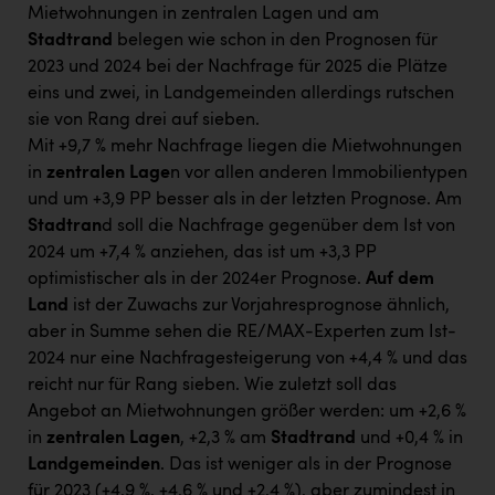
Mietwohnungen in zentralen Lagen und am
Stadtrand
belegen wie schon in den Prognosen für
2023 und 2024 bei der Nachfrage für 2025 die Plätze
eins und zwei, in Landgemeinden allerdings rutschen
sie von Rang drei auf sieben.
Mit +9,7 % mehr Nachfrage liegen die Mietwohnungen
in
zentralen Lage
n vor allen anderen Immobilientypen
und um +3,9 PP besser als in der letzten Prognose. Am
Stadtran
d soll die Nachfrage gegenüber dem Ist von
2024 um +7,4 % anziehen, das ist um +3,3 PP
optimistischer als in der 2024er Prognose.
Auf dem
Land
ist der Zuwachs zur Vorjahresprognose ähnlich,
aber in Summe sehen die RE/MAX-Experten zum Ist-
2024 nur eine Nachfragesteigerung von +4,4 % und das
reicht nur für Rang sieben. Wie zuletzt soll das
Angebot an Mietwohnungen größer werden: um +2,6 %
in
zentralen Lagen
, +2,3 % am
Stadtrand
und +0,4 % in
Landgemeinden
. Das ist weniger als in der Prognose
für 2023 (+4,9 %, +4,6 % und +2,4 %), aber zumindest in