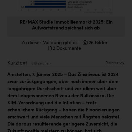
Doppler Gruppe
ERLUS AG
RE/MAX Studie Immobilienmarkt 2025: Ein
everfield
Aufwärtstrend zeichnet sich ab
Firmenradl
Zu dieser Meldung gibt es:
25 Bilder
2 Dokumente
Fristads Austria
HIG Infomotion Group
Kurztext
Plaintext
616 Zeichen
IFE Austria GmbH
Amstetten, 7. Jänner 2025 – Das Zinsniveau ist 2024
Immotech
zwar zurückgegangen, aber noch immer über dem
langjährigen Durchschnitt und vor allem weit über
INTERSPAR
dem liebgewonnenen Niveau der Nullzinsära. Die
KIM-Verordnung und die Inflation – trotz
INTERSPORT Austria
erheblichem Rückgang – haben die Finanzierungen
Jesolo
erschwert und viele Menschen mit Ängsten belastet.
Die daraus resultierende geringere Zuversicht, die
Jane Goodall Institute Austria
Zukunft positiv meistern zu können, hat sich