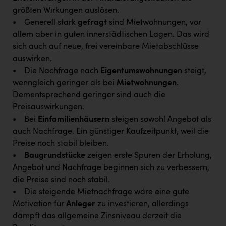
PEZ
größten Wirkungen auslösen.
• Generell stark
gefragt
sind Mietwohnungen, vor
PÜSPÖK
allem aber in guten innerstädtischen Lagen. Das wird
REMAX
sich auch auf neue, frei vereinbare Mietabschlüsse
auswirken.
RE/MAX Welcome
• Die Nachfrage nach
Eigentumswohnunge
n steigt,
Resch&Frisch
wenngleich geringer als bei
Mietwohnungen
.
Dementsprechend geringer sind auch die
RUBBLE MASTER
Preisauswirkungen.
Ruderclub Wels
• Bei
Einfamilienhäusern
steigen sowohl Angebot als
auch Nachfrage. Ein günstiger Kaufzeitpunkt, weil die
SCRI - Salzburg Cancer Research Institute
Preise noch stabil bleiben.
SCHMACHTL GmbH
•
Baugrundstücke
zeigen erste Spuren der Erholung,
Angebot und Nachfrage beginnen sich zu verbessern,
Schwingshandl - automation technology gmbh
die Preise sind noch stabil.
Seher + Partner
• Die steigende Mietnachfrage wäre eine gute
Motivation für
Anleger
zu investieren, allerdings
Smurfit Westrock Nettingsdorf
dämpft das allgemeine Zinsniveau derzeit die