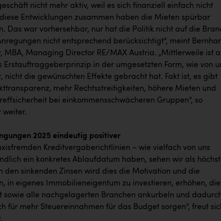
schäft nicht mehr aktiv, weil es sich finanziell einfach nicht
l diese Entwicklungen zusammen haben die Mieten spürbar
n. Das war vorhersehbar, nur hat die Politik nicht auf die Bra
Anregungen nicht entsprechend berücksichtigt“, meint Bernha
r, MBA, Managing Director RE/MAX Austria. „Mittlerweile ist 
as Erstauftraggeberprinzip in der umgesetzten Form, wie von u
 nicht die gewünschten Effekte gebracht hat. Fakt ist, es gibt
ttransparenz, mehr Rechtsstreitigkeiten, höhere Mieten und
effsicherheit bei einkommensschwächeren Gruppen“, so
r weiter.
gungen 2025 eindeutig positiver
xisfremden Kreditvergaberichtlinien – wie vielfach von uns
endlich ein konkretes Ablaufdatum haben, sehen wir als höchst
n den sinkenden Zinsen wird dies die Motivation und die
n, in eigenes Immobilieneigentum zu investieren, erhöhen, die
t sowie alle nachgelagerten Branchen ankurbeln und dadurc
h für mehr Steuereinnahmen für das Budget sorgen“, freut sic
.