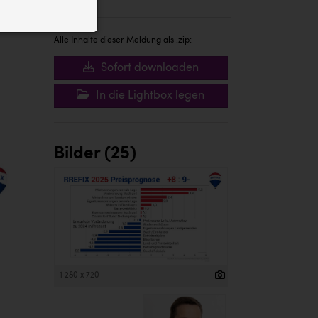
ID auf Ihrem
 der Website
Alle Inhalte dieser Meldung als .zip:
Sofort downloaden
In die Lightbox legen
Bilder (25)
1 280 x 720