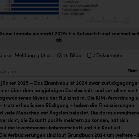
udie Immobilienmarkt 2025: Ein Aufwärtstrend zeichnet sic
ab
dieser Meldung gibt es:
25 Bilder
2 Dokumente
Plaint
6 Zeichen
. Jänner 2025 – Das Zinsniveau ist 2024 zwar zurückgegange
mer über dem langjährigen Durchschnitt und vor allem weit
ebgewonnenen Niveau der Nullzinsära. Die KIM-Verordnung 
n – trotz erheblichem Rückgang – haben die Finanzierungen
d viele Menschen mit Ängsten belastet. Die daraus resultier
ersicht, die Zukunft positiv meistern zu können, hat sich
uf die Investitionsrisikobereitschaft und die Kauflust
Die Verbücherungen sind laut Grundbuch 2024 um weitere -9