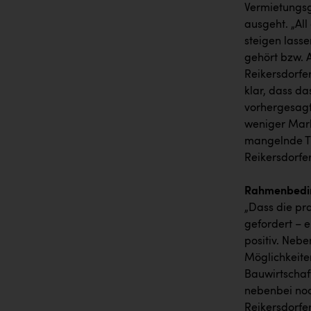
Vermietungsge
ausgeht. „Al
steigen lasse
gehört bzw. 
Reikersdorfe
klar, dass d
vorhergesagt,
weniger Mark
mangelnde Tr
Reikersdorfe
Rahmenbedin
„Dass die pra
gefordert – 
positiv. Nebe
Möglichkeite
Bauwirtschaf
nebenbei noc
Reikersdorfer