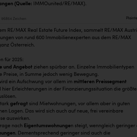
angen (Quelle:
IMMOunited/RE/MAX).
Plaint
96854 Zeichen
em RE/MAX Real Estate Future Index, sammelt RE/MAX Austr
tzungen von rund 600 Immobilienexperten aus dem RE/MAX
ganz Österreich.
n für 2025:
e und Angebot
ziehen spürbar an. Einzelne Immobilientypen
e Preise, in Summe jedoch wenig Bewegung.
ird ein Aufschwung vor allem im
mittleren Preissegment
l hier Erleichterungen in der Finanzierungssituation die größt
slösen.
stark
gefragt
sind Mietwohnungen, vor allem aber in guten
hen Lagen. Das wird sich auch auf neue, frei vereinbare
se auswirken.
rage nach
Eigentumswohnunge
n steigt, wenngleich geringer 
nungen
. Dementsprechend geringer sind auch die