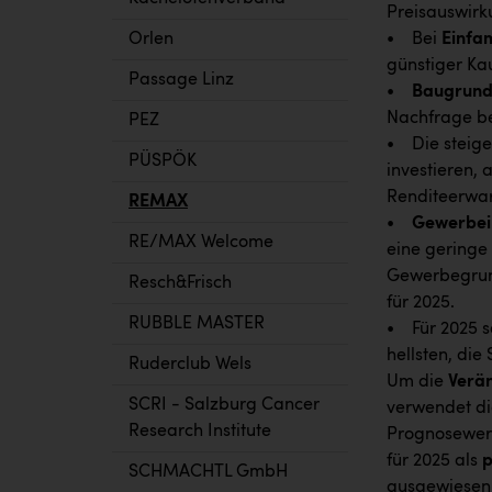
Preisauswirk
Orlen
• Bei
Einfa
günstiger Kau
Passage Linz
•
Baugrund
Nachfrage beg
PEZ
• Die steige
PÜSPÖK
investieren, 
Renditeerwa
REMAX
•
Gewerbei
RE/MAX Welcome
eine geringe
Gewerbegrun
Resch&Frisch
für 2025.
RUBBLE MASTER
• Für 2025 s
hellsten, di
Ruderclub Wels
Um die
Verä
SCRI - Salzburg Cancer
verwendet di
Research Institute
Prognosewert
für 2025 als
p
SCHMACHTL GmbH
ausgewiesen 