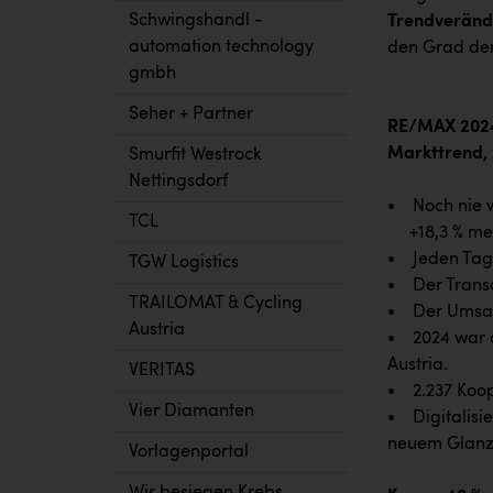
Schwingshandl -
Trendverände
automation technology
den Grad der
gmbh
Seher + Partner
RE/MAX 2024 
Markttrend, 
Smurfit Westrock
Nettingsdorf
• Noch nie w
TCL
+18,3 % mehr
• Jeden Tag w
TGW Logistics
• Der Transak
TRAILOMAT & Cycling
• Der Umsatz
Austria
• 2024 war d
Austria.
VERITAS
• 2.237 Koop
Vier Diamanten
• Digitalisie
neuem Glanz
Vorlagenportal