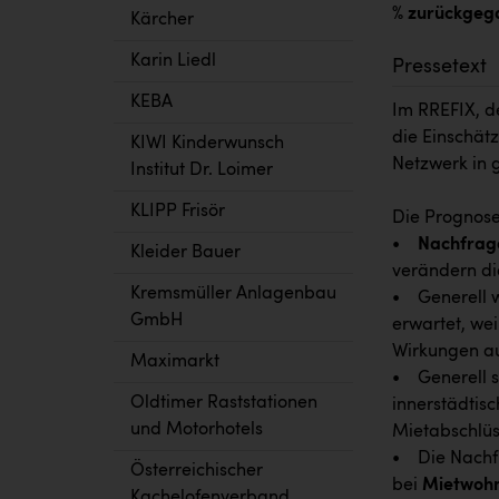
% zurückgeg
Kärcher
Karin Liedl
Pressetext
KEBA
Im RREFIX, d
die Einschä
KIWI Kinderwunsch
Netzwerk in 
Institut Dr. Loimer
KLIPP Frisör
Die Prognose
•
Nachfrag
Kleider Bauer
verändern di
Kremsmüller Anlagenbau
• Generell w
GmbH
erwartet, wei
Wirkungen au
Maximarkt
• Generell 
Oldtimer Raststationen
innerstädtisc
und Motorhotels
Mietabschlüs
• Die Nachf
Österreichischer
bei
Mietwoh
Kachelofenverband