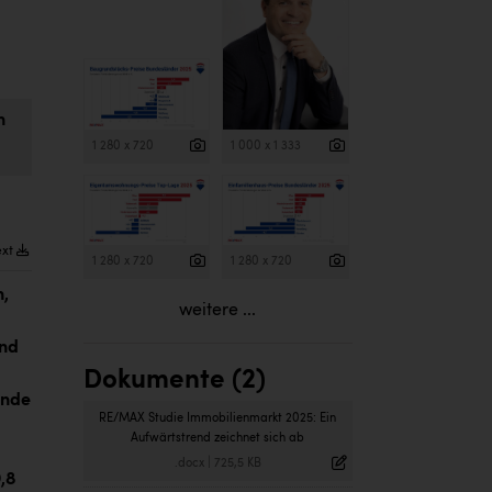
h
1 280 x 720
1 000 x 1 333
ext
1 280 x 720
1 280 x 720
n,
weitere ...
und
Dokumente (2)
ende
RE/MAX Studie Immobilienmarkt 2025: Ein
Aufwärtstrend zeichnet sich ab
.docx
|
725,5 KB
,8