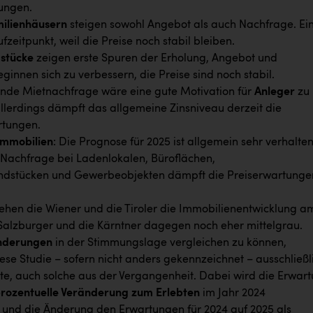
ungen.
milienhäusern
steigen sowohl Angebot als auch Nachfrage. Ei
fzeitpunkt, weil die Preise noch stabil bleiben.
stücke
zeigen erste Spuren der Erholung, Angebot und
innen sich zu verbessern, die Preise sind noch stabil.
nde Mietnachfrage wäre eine gute Motivation für
Anleger
zu
allerdings dämpft das allgemeine Zinsniveau derzeit die
rtungen.
mmobilien
: Die Prognose für 2025 ist allgemein sehr verhalten
 Nachfrage bei Ladenlokalen, Büroflächen,
dstücken und Gewerbeobjekten dämpft die Preiserwartunge
ehen die Wiener und die Tiroler die Immobilienentwicklung a
e Salzburger und die Kärntner dagegen noch eher mittelgrau.
nderungen
in der Stimmungslage vergleichen zu können,
ese Studie – sofern nicht anders gekennzeichnet – ausschließl
e, auch solche aus der Vergangenheit. Dabei wird die Erwar
rozentuelle Veränderung zum Erlebten
im Jahr 2024
und die Änderung den Erwartungen für 2024 auf 2025 als