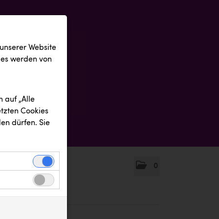
 unserer Website
ies werden von
 auf „Alle
etzten Cookies
en dürfen. Sie
0
einwandfreie
nbezogenen
n uns zu