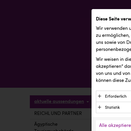
Diese Seite ver
Wir verwenden u
zu ermöglichen,
uns sowie von Dr
personenbezogen
Wir weisen in d
akzeptieren“ dam
von uns und von 
können diese Zu
Erforderlich
aktuelle aussendungen
Essenzielle C
Statistik
Funktion der 
REICHL UND PARTNER
aktuelle a
Statistik Cook
Daten und wer
verstehen, wi
Ägyptische
Alle akzeptier
Anbieter: Eigentü