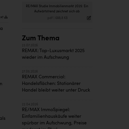
RE/MAX Studie Immobilienmarkt 2025: Ein
Aufwärtstrend zeichnet sich ab
ext
.pdf
|
688,8 KB
ia
Zum Thema
23.07.2026
REMAX: Top-Luxusmarkt 2025
wieder im Aufschwung
27.05.2026
REMAX Commercial:
Handelsflächen: Stationärer
en
Handel bleibt weiter unter Druck
22.04.2026
RE/MAX ImmoSpiegel:
Einfamilienhauskäufe weiter
als
spürbar im Aufschwung, Preise