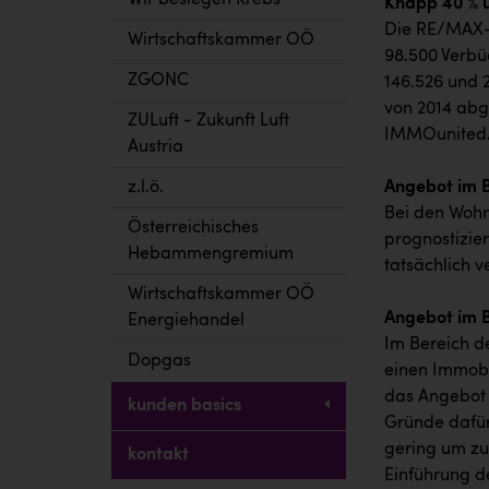
Wir besiegen Krebs
Knapp 40 % 
Die RE/MAX-H
Wirtschaftskammer OÖ
98.500 Verbü
ZGONC
146.526 und 
von 2014 abg
ZULuft - Zukunft Luft
IMMOunited
Austria
z.l.ö.
Angebot im B
Bei den Wohn
Österreichisches
prognostizier
Hebammengremium
tatsächlich 
Wirtschaftskammer OÖ
Angebot im B
Energiehandel
Im Bereich d
Dopgas
einen Immobil
das Angebot 
kunden basics
Gründe dafür
gering um zu
kontakt
Einführung d