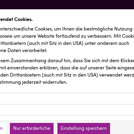
wendet Cookies.
nterschiedliche Cookies, um Ihnen die best­mögliche Nutzung
 sowie um unsere Website fortlaufend zu verbessern. Mit Cook
ittanbietern (auch mit Sitz in den USA) unter anderem auch
e Daten verarbeitet.
iesem Zusammenhang darauf hin, dass Sie sich mit dem Klicken
it ein­ver­standen erklären, dass die auf unserer Seite einges
den Drittanbietern (auch mit Sitz in den USA) verwendet werd
stimmung jederzeit widerrufen.
ookies ermöglichen grundlegende Funktionen und sind für die 
Website erforderlich. Diese Cookies speichern keine persone
ussendungen
REMAX
ies erfassen Informationen anonym. Diese Informationen helfe
den an keine Dritten übermittelt.
e unsere Besucher unsere Website nutzen.
en
Nur erforderliche
Einstellung speichern
mer der Website (Erstanbieter)