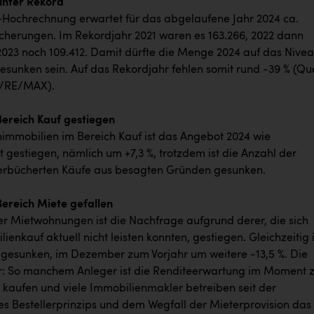
unter Rekord
ochrechnung erwartet für das abgelaufene Jahr 2024 ca.
cherungen. Im Rekordjahr 2021 waren es 163.266, 2022 dann
2023 noch 109.412. Damit dürfte die Menge 2024 auf das Nive
esunken sein. Auf das Rekordjahr fehlen somit rund -39 % (Que
/RE/MAX).
ereich Kauf gestiegen
immobilien im Bereich Kauf ist das Angebot 2024 wie
t gestiegen, nämlich um +7,3 %, trotzdem ist die Anzahl der
verbücherten Käufe aus besagten Gründen gesunken.
ereich Miete gefallen
er Mietwohnungen ist die Nachfrage aufgrund derer, die sich
ienkauf aktuell nicht leisten konnten, gestiegen. Gleichzeitig i
gesunken, im Dezember zum Vorjahr um weitere -13,5 %. Die
: So manchem Anleger ist die Renditeerwartung im Moment 
 kaufen und viele Immobilienmakler betreiben seit der
es Bestellerprinzips und dem Wegfall der Mieterprovision das