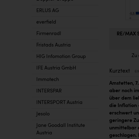
ERLUS AG
everfield
Firmenradl
RE/MAX St
Fristads Austria
Zu 
HIG Infomotion Group
IFE Austria GmbH
Kurztext
61
Immotech
Amstetten, 7
aber noch im
INTERSPAR
über dem li
INTERSPORT Austria
die Inflatio
erschwert un
Jesolo
geringere Zuv
Jane Goodall Institute
unmittelbar a
Austria
geschlagen. 