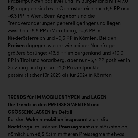
Prozentpunkten positiver und im Burgenland mit +17,0
PP, dagegen sind es in Oberösterreich nur +6,5 PP und
+6,3 PP in Wien. Beim
Angebot
sind die
Trendveränderungen generell geringer und liegen
zwischen -5,5 PP in Vorarlberg, -4,6 PP in
Niederösterreich und -0,5 PP in Kärnten. Bei den
Preisen
dagegen wieder wie bei der Nachfrage
größere Sprünge: +13,5 PP im Burgenland und +10,0
PP in Tirol und Vorarlberg, aber nur +5,4 PP positiver in
Salzburg und gar um -2,0 Prozentpunkte
pessimistischer für 2025 als für 2024 in Kärnten.
TRENDS für IMMOBILIENTYPEN und LAGEN
Die Trends in den PREISSEGMENTEN und
GRÖSSENKLASSEN im Detail
Bei den
Wohnimmobilien insgesamt
zieht die
Nachfrage
im unteren
Preissegment
am stärksten an,
nämlich um +8,5 %; im mittleren Preissegment etwas