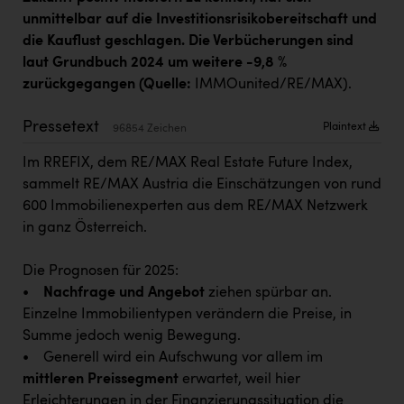
Kärcher
unmittelbar auf die Investitionsrisikobereitschaft und
die Kauflust geschlagen. Die Verbücherungen sind
Karin Liedl
laut Grundbuch 2024 um weitere -9,8 %
KEBA
zurückgegangen (Quelle:
IMMOunited/RE/MAX).
KIWI Kinderwunsch Institut Dr. Loimer
Pressetext
Plaintext
96854 Zeichen
KLIPP Frisör
Im RREFIX, dem RE/MAX Real Estate Future Index,
Kleider Bauer
sammelt RE/MAX Austria die Einschätzungen von rund
600 Immobilienexperten aus dem RE/MAX Netzwerk
Kremsmüller Anlagenbau GmbH
in ganz Österreich.
Maximarkt
Die Prognosen für 2025:
Oldtimer Raststationen und Motorhotels
•
Nachfrage und Angebot
ziehen spürbar an.
Österreichischer Kachelofenverband
Einzelne Immobilientypen verändern die Preise, in
Summe jedoch wenig Bewegung.
Orlen
• Generell wird ein Aufschwung vor allem im
Passage Linz
mittleren Preissegment
erwartet, weil hier
Erleichterungen in der Finanzierungssituation die