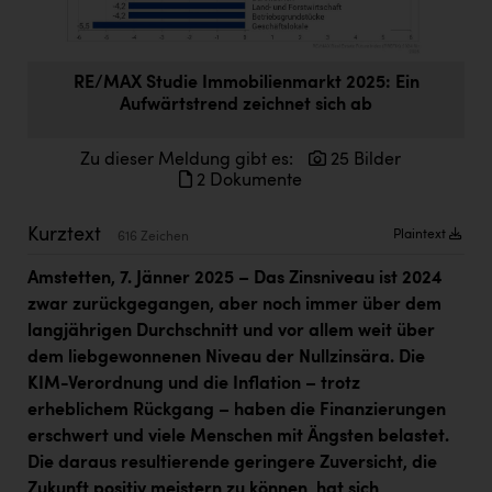
Doppler Gruppe
ERLUS AG
RE/MAX Studie Immobilienmarkt 2025: Ein
everfield
Aufwärtstrend zeichnet sich ab
Firmenradl
Zu dieser Meldung gibt es:
25 Bilder
2 Dokumente
Fristads Austria
HIG Infomotion Group
Kurztext
Plaintext
616 Zeichen
IFE Austria GmbH
Amstetten, 7. Jänner 2025 – Das Zinsniveau ist 2024
Immotech
zwar zurückgegangen, aber noch immer über dem
langjährigen Durchschnitt und vor allem weit über
INTERSPAR
dem liebgewonnenen Niveau der Nullzinsära. Die
KIM-Verordnung und die Inflation – trotz
INTERSPORT Austria
erheblichem Rückgang – haben die Finanzierungen
Jesolo
erschwert und viele Menschen mit Ängsten belastet.
Die daraus resultierende geringere Zuversicht, die
Jane Goodall Institute Austria
Zukunft positiv meistern zu können, hat sich