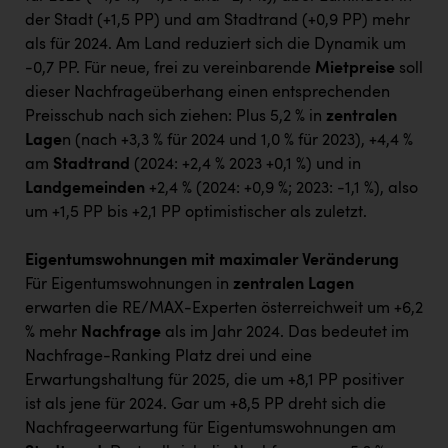
der Stadt (+1,5 PP) und am Stadtrand (+0,9 PP) mehr
als für 2024. Am Land reduziert sich die Dynamik um
-0,7 PP. Für neue, frei zu vereinbarende
Mietpreise
soll
dieser Nachfrageüberhang einen entsprechenden
Preisschub nach sich ziehen: Plus 5,2 % in
zentralen
Lage
n (nach +3,3 % für 2024 und 1,0 % für 2023), +4,4 %
am
Stadtrand
(2024: +2,4 % 2023 +0,1 %) und in
Landgemeinden
+2,4 % (2024: +0,9 %; 2023: -1,1 %), also
um +1,5 PP bis +2,1 PP optimistischer als zuletzt.
Eigentumswohnungen mit maximaler Veränderung
Für Eigentumswohnungen in
zentralen Lagen
erwarten die RE/MAX-Experten österreichweit um +6,2
% mehr
Nachfrage
als im Jahr 2024. Das bedeutet im
Nachfrage-Ranking Platz drei und eine
Erwartungshaltung für 2025, die um +8,1 PP positiver
ist als jene für 2024. Gar um +8,5 PP dreht sich die
Nachfrageerwartung für Eigentumswohnungen am