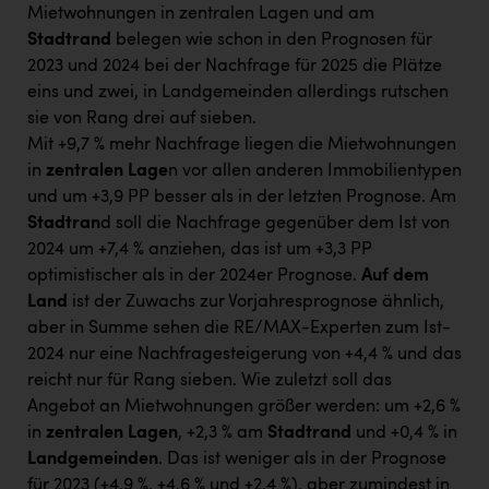
Mietwohnungen in zentralen Lagen und am
Stadtrand
belegen wie schon in den Prognosen für
2023 und 2024 bei der Nachfrage für 2025 die Plätze
eins und zwei, in Landgemeinden allerdings rutschen
sie von Rang drei auf sieben.
Mit +9,7 % mehr Nachfrage liegen die Mietwohnungen
in
zentralen Lage
n vor allen anderen Immobilientypen
und um +3,9 PP besser als in der letzten Prognose. Am
Stadtran
d soll die Nachfrage gegenüber dem Ist von
2024 um +7,4 % anziehen, das ist um +3,3 PP
optimistischer als in der 2024er Prognose.
Auf dem
Land
ist der Zuwachs zur Vorjahresprognose ähnlich,
aber in Summe sehen die RE/MAX-Experten zum Ist-
2024 nur eine Nachfragesteigerung von +4,4 % und das
reicht nur für Rang sieben. Wie zuletzt soll das
Angebot an Mietwohnungen größer werden: um +2,6 %
in
zentralen Lagen
, +2,3 % am
Stadtrand
und +0,4 % in
Landgemeinden
. Das ist weniger als in der Prognose
für 2023 (+4,9 %, +4,6 % und +2,4 %), aber zumindest in