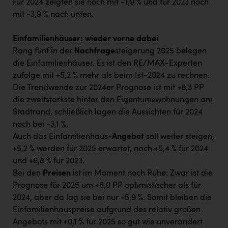
Für 2024 zeigten sie noch mit -1,9 % und für 2023 noch
mit -3,9 % nach unten.
Einfamilienhäuser: wieder vorne dabei
Rang fünf in der
Nachfrage
steigerung 2025 belegen
die Einfamilienhäuser. Es ist den RE/MAX-Experten
zufolge mit +5,2 % mehr als beim Ist-2024 zu rechnen.
Die Trendwende zur 2024er Prognose ist mit +8,3 PP
die zweitstärkste hinter den Eigentumswohnungen am
Stadtrand, schließlich lagen die Aussichten für 2024
noch bei -3,1 %.
Auch das Einfamilienhaus-
Angebot
soll weiter steigen,
+5,2 % werden für 2025 erwartet, nach +5,4 % für 2024
und +6,8 % für 2023.
Bei den
Preisen
ist im Moment noch Ruhe: Zwar ist die
Prognose für 2025 um +6,0 PP optimistischer als für
2024, aber da lag sie bei nur -5,9 %. Somit bleiben die
Einfamilienhauspreise aufgrund des relativ großen
Angebots mit +0,1 % für 2025 so gut wie unverändert