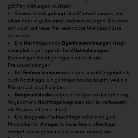
PEZ
größten Wirkungen auslösen.
• Generell stark
gefragt
sind Mietwohnungen, vor
PÜSPÖK
allem aber in guten innerstädtischen Lagen. Das wird
REMAX
sich auch auf neue, frei vereinbare Mietabschlüsse
auswirken.
RE/MAX Welcome
• Die Nachfrage nach
Eigentumswohnunge
n steigt,
Resch&Frisch
wenngleich geringer als bei
Mietwohnungen
.
Dementsprechend geringer sind auch die
RUBBLE MASTER
Preisauswirkungen.
Ruderclub Wels
• Bei
Einfamilienhäusern
steigen sowohl Angebot als
auch Nachfrage. Ein günstiger Kaufzeitpunkt, weil die
SCRI - Salzburg Cancer Research Institute
Preise noch stabil bleiben.
SCHMACHTL GmbH
•
Baugrundstücke
zeigen erste Spuren der Erholung,
Angebot und Nachfrage beginnen sich zu verbessern,
Schwingshandl - automation technology gmbh
die Preise sind noch stabil.
Seher + Partner
• Die steigende Mietnachfrage wäre eine gute
Motivation für
Anleger
zu investieren, allerdings
Smurfit Westrock Nettingsdorf
dämpft das allgemeine Zinsniveau derzeit die