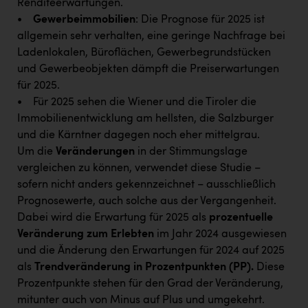
Renditeerwartungen.
TCL
•
Gewerbeimmobilien
: Die Prognose für 2025 ist
TGW Logistics
allgemein sehr verhalten, eine geringe Nachfrage bei
Ladenlokalen, Büroflächen, Gewerbegrundstücken
TRAILOMAT & Cycling Austria
und Gewerbeobjekten dämpft die Preiserwartungen
VERITAS
für 2025.
• Für 2025 sehen die Wiener und die Tiroler die
Vier Diamanten
Immobilienentwicklung am hellsten, die Salzburger
Vorlagenportal
und die Kärntner dagegen noch eher mittelgrau.
Um die
Veränderungen
in der Stimmungslage
Wir besiegen Krebs
vergleichen zu können, verwendet diese Studie –
Wirtschaftskammer OÖ
sofern nicht anders gekennzeichnet – ausschließlich
Prognosewerte, auch solche aus der Vergangenheit.
ZGONC
Dabei wird die Erwartung für 2025 als
prozentuelle
ZULuft - Zukunft Luft Austria
Veränderung zum Erlebten
im Jahr 2024 ausgewiesen
und die Änderung den Erwartungen für 2024 auf 2025
z.l.ö.
als
Trendveränderung in Prozentpunkten (PP).
Diese
Österreichisches Hebammengremium
Prozentpunkte stehen für den Grad der Veränderung,
mitunter auch von Minus auf Plus und umgekehrt.