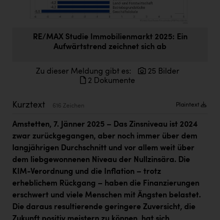
Doppler Gruppe
ERLUS AG
RE/MAX Studie Immobilienmarkt 2025: Ein
everfield
Aufwärtstrend zeichnet sich ab
Firmenradl
Zu dieser Meldung gibt es:
25 Bilder
2 Dokumente
Fristads Austria
HIG Infomotion Group
Kurztext
Plaintext
616 Zeichen
IFE Austria GmbH
Amstetten, 7. Jänner 2025 – Das Zinsniveau ist 2024
Immotech
zwar zurückgegangen, aber noch immer über dem
langjährigen Durchschnitt und vor allem weit über
INTERSPAR
dem liebgewonnenen Niveau der Nullzinsära. Die
KIM-Verordnung und die Inflation – trotz
INTERSPORT Austria
erheblichem Rückgang – haben die Finanzierungen
Jesolo
erschwert und viele Menschen mit Ängsten belastet.
Die daraus resultierende geringere Zuversicht, die
Jane Goodall Institute Austria
Zukunft positiv meistern zu können, hat sich