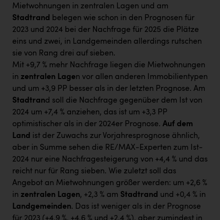
Mietwohnungen in zentralen Lagen und am
Stadtrand
belegen wie schon in den Prognosen für
2023 und 2024 bei der Nachfrage für 2025 die Plätze
eins und zwei, in Landgemeinden allerdings rutschen
sie von Rang drei auf sieben.
Mit +9,7 % mehr Nachfrage liegen die Mietwohnungen
in
zentralen Lage
n vor allen anderen Immobilientypen
und um +3,9 PP besser als in der letzten Prognose. Am
Stadtran
d soll die Nachfrage gegenüber dem Ist von
2024 um +7,4 % anziehen, das ist um +3,3 PP
optimistischer als in der 2024er Prognose.
Auf dem
Land
ist der Zuwachs zur Vorjahresprognose ähnlich,
aber in Summe sehen die RE/MAX-Experten zum Ist-
2024 nur eine Nachfragesteigerung von +4,4 % und das
reicht nur für Rang sieben. Wie zuletzt soll das
Angebot an Mietwohnungen größer werden: um +2,6 %
in
zentralen Lagen
, +2,3 % am
Stadtrand
und +0,4 % in
Landgemeinden
. Das ist weniger als in der Prognose
für 2023 (+4,9 %, +4,6 % und +2,4 %), aber zumindest in