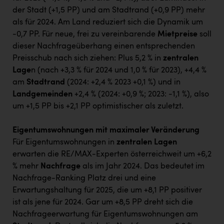
der Stadt (+1,5 PP) und am Stadtrand (+0,9 PP) mehr
als für 2024. Am Land reduziert sich die Dynamik um
-0,7 PP. Für neue, frei zu vereinbarende
Mietpreise
soll
dieser Nachfrageüberhang einen entsprechenden
Preisschub nach sich ziehen: Plus 5,2 % in
zentralen
Lage
n (nach +3,3 % für 2024 und 1,0 % für 2023), +4,4 %
am
Stadtrand
(2024: +2,4 % 2023 +0,1 %) und in
Landgemeinden
+2,4 % (2024: +0,9 %; 2023: -1,1 %), also
um +1,5 PP bis +2,1 PP optimistischer als zuletzt.
Eigentumswohnungen mit maximaler Veränderung
Für Eigentumswohnungen in
zentralen Lagen
erwarten die RE/MAX-Experten österreichweit um +6,2
% mehr
Nachfrage
als im Jahr 2024. Das bedeutet im
Nachfrage-Ranking Platz drei und eine
Erwartungshaltung für 2025, die um +8,1 PP positiver
ist als jene für 2024. Gar um +8,5 PP dreht sich die
Nachfrageerwartung für Eigentumswohnungen am