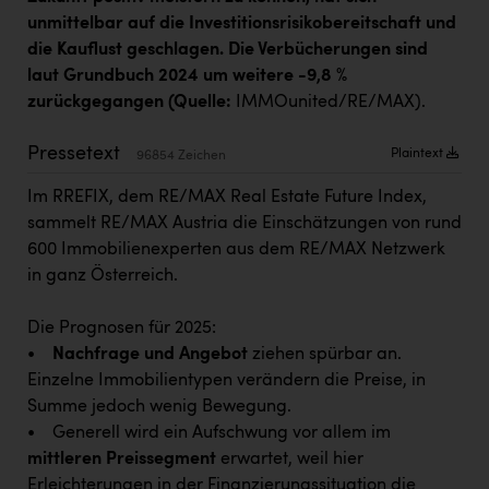
Kärcher
unmittelbar auf die Investitionsrisikobereitschaft und
die Kauflust geschlagen. Die Verbücherungen sind
Karin Liedl
laut Grundbuch 2024 um weitere -9,8 %
KEBA
zurückgegangen (Quelle:
IMMOunited/RE/MAX).
KIWI Kinderwunsch Institut Dr. Loimer
Pressetext
Plaintext
96854 Zeichen
KLIPP Frisör
Im RREFIX, dem RE/MAX Real Estate Future Index,
Kleider Bauer
sammelt RE/MAX Austria die Einschätzungen von rund
600 Immobilienexperten aus dem RE/MAX Netzwerk
Kremsmüller Anlagenbau GmbH
in ganz Österreich.
Maximarkt
Die Prognosen für 2025:
Oldtimer Raststationen und Motorhotels
•
Nachfrage und Angebot
ziehen spürbar an.
Österreichischer Kachelofenverband
Einzelne Immobilientypen verändern die Preise, in
Summe jedoch wenig Bewegung.
Orlen
• Generell wird ein Aufschwung vor allem im
Passage Linz
mittleren Preissegment
erwartet, weil hier
Erleichterungen in der Finanzierungssituation die