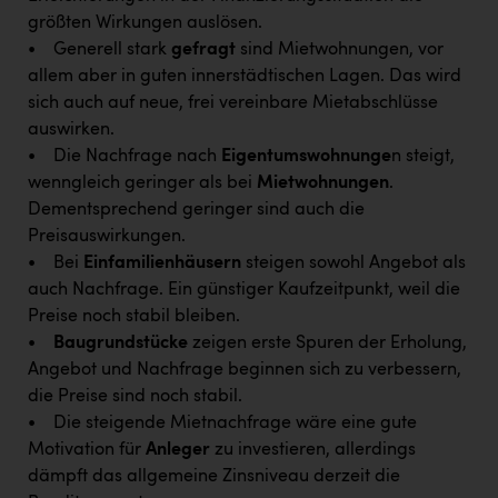
PEZ
größten Wirkungen auslösen.
• Generell stark
gefragt
sind Mietwohnungen, vor
PÜSPÖK
allem aber in guten innerstädtischen Lagen. Das wird
REMAX
sich auch auf neue, frei vereinbare Mietabschlüsse
auswirken.
RE/MAX Welcome
• Die Nachfrage nach
Eigentumswohnunge
n steigt,
Resch&Frisch
wenngleich geringer als bei
Mietwohnungen
.
Dementsprechend geringer sind auch die
RUBBLE MASTER
Preisauswirkungen.
Ruderclub Wels
• Bei
Einfamilienhäusern
steigen sowohl Angebot als
auch Nachfrage. Ein günstiger Kaufzeitpunkt, weil die
SCRI - Salzburg Cancer Research Institute
Preise noch stabil bleiben.
SCHMACHTL GmbH
•
Baugrundstücke
zeigen erste Spuren der Erholung,
Angebot und Nachfrage beginnen sich zu verbessern,
Schwingshandl - automation technology gmbh
die Preise sind noch stabil.
Seher + Partner
• Die steigende Mietnachfrage wäre eine gute
Motivation für
Anleger
zu investieren, allerdings
Smurfit Westrock Nettingsdorf
dämpft das allgemeine Zinsniveau derzeit die