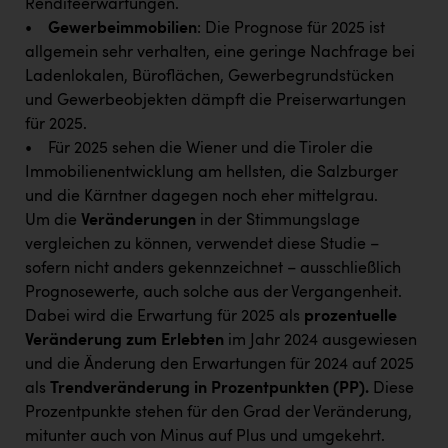
Renditeerwartungen.
TCL
•
Gewerbeimmobilien
: Die Prognose für 2025 ist
TGW Logistics
allgemein sehr verhalten, eine geringe Nachfrage bei
Ladenlokalen, Büroflächen, Gewerbegrundstücken
TRAILOMAT & Cycling Austria
und Gewerbeobjekten dämpft die Preiserwartungen
VERITAS
für 2025.
• Für 2025 sehen die Wiener und die Tiroler die
Vier Diamanten
Immobilienentwicklung am hellsten, die Salzburger
Vorlagenportal
und die Kärntner dagegen noch eher mittelgrau.
Um die
Veränderungen
in der Stimmungslage
Wir besiegen Krebs
vergleichen zu können, verwendet diese Studie –
Wirtschaftskammer OÖ
sofern nicht anders gekennzeichnet – ausschließlich
Prognosewerte, auch solche aus der Vergangenheit.
ZGONC
Dabei wird die Erwartung für 2025 als
prozentuelle
ZULuft - Zukunft Luft Austria
Veränderung zum Erlebten
im Jahr 2024 ausgewiesen
und die Änderung den Erwartungen für 2024 auf 2025
z.l.ö.
als
Trendveränderung in Prozentpunkten (PP).
Diese
Österreichisches Hebammengremium
Prozentpunkte stehen für den Grad der Veränderung,
mitunter auch von Minus auf Plus und umgekehrt.