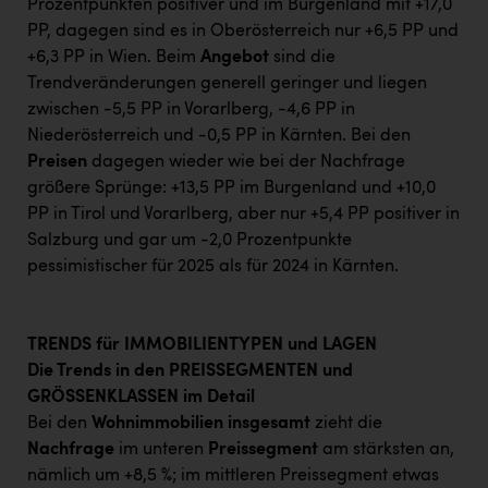
Prozentpunkten positiver und im Burgenland mit +17,0
PP, dagegen sind es in Oberösterreich nur +6,5 PP und
+6,3 PP in Wien. Beim
Angebot
sind die
Trendveränderungen generell geringer und liegen
zwischen -5,5 PP in Vorarlberg, -4,6 PP in
Niederösterreich und -0,5 PP in Kärnten. Bei den
Preisen
dagegen wieder wie bei der Nachfrage
größere Sprünge: +13,5 PP im Burgenland und +10,0
PP in Tirol und Vorarlberg, aber nur +5,4 PP positiver in
Salzburg und gar um -2,0 Prozentpunkte
pessimistischer für 2025 als für 2024 in Kärnten.
TRENDS für IMMOBILIENTYPEN und LAGEN
Die Trends in den PREISSEGMENTEN und
GRÖSSENKLASSEN im Detail
Bei den
Wohnimmobilien insgesamt
zieht die
Nachfrage
im unteren
Preissegment
am stärksten an,
nämlich um +8,5 %; im mittleren Preissegment etwas