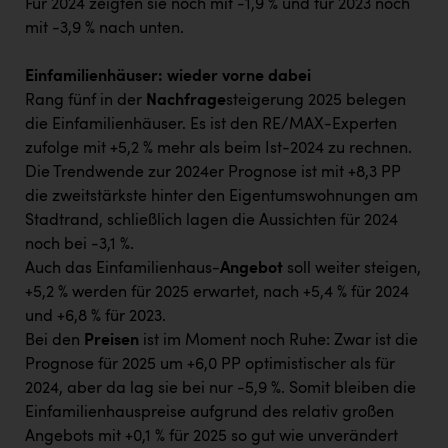
Für 2024 zeigten sie noch mit -1,9 % und für 2023 noch
mit -3,9 % nach unten.
Einfamilienhäuser: wieder vorne dabei
Rang fünf in der
Nachfrage
steigerung 2025 belegen
die Einfamilienhäuser. Es ist den RE/MAX-Experten
zufolge mit +5,2 % mehr als beim Ist-2024 zu rechnen.
Die Trendwende zur 2024er Prognose ist mit +8,3 PP
die zweitstärkste hinter den Eigentumswohnungen am
Stadtrand, schließlich lagen die Aussichten für 2024
noch bei -3,1 %.
Auch das Einfamilienhaus-
Angebot
soll weiter steigen,
+5,2 % werden für 2025 erwartet, nach +5,4 % für 2024
und +6,8 % für 2023.
Bei den
Preisen
ist im Moment noch Ruhe: Zwar ist die
Prognose für 2025 um +6,0 PP optimistischer als für
2024, aber da lag sie bei nur -5,9 %. Somit bleiben die
Einfamilienhauspreise aufgrund des relativ großen
Angebots mit +0,1 % für 2025 so gut wie unverändert