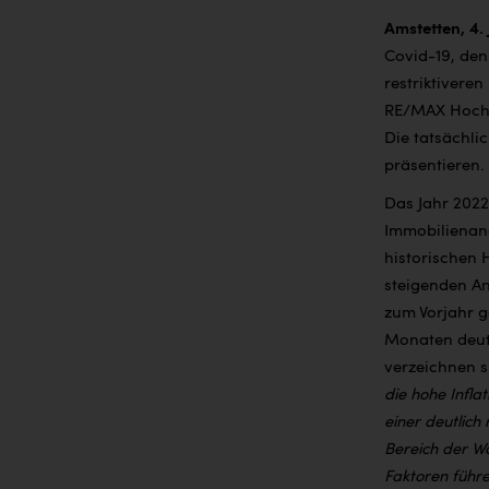
Amstetten, 4.
Covid-19, den
restriktiveren
RE/MAX Hochr
Die tatsächl
präsentieren.
Das Jahr 2022
Immobilienan
historischen 
steigenden A
zum Vorjahr g
Monaten deutl
verzeichnen s
die hohe Infla
einer deutlich
Bereich der Wo
Faktoren führe