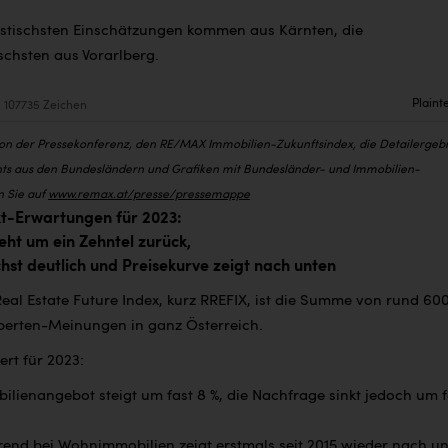
istischsten Einschätzungen kommen aus Kärnten, die
schsten aus Vorarlberg.
Plaint
107735 Zeichen
von der Pressekonferenz, den RE/MAX Immobilien-Zukunftsindex, die Detailergeb
ts aus den Bundesländern und Grafiken mit Bundesländer- und Immobilien-
n Sie auf
www.remax.at/presse/pressemappe
-Erwartungen für 2023:
ht um ein Zehntel zurück,
st deutlich und Preisekurve zeigt nach unten
al Estate Future Index, kurz RREFIX, ist die Summe von rund 60
perten-Meinungen in ganz Österreich.
ert für 2023:
lienangebot steigt um fast 8 %, die Nachfrage sinkt jedoch um f
trend bei
Wohnimmobilien zeigt erstmals seit 2015 wieder nach un