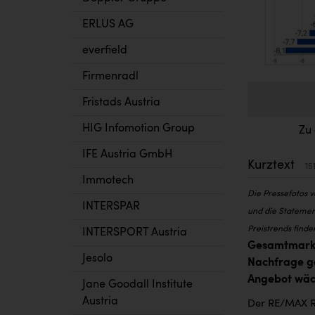
ERLUS AG
everfield
Firmenradl
Fristads Austria
HIG Infomotion Group
Zu
IFE Austria GmbH
Kurztext
15
Immotech
Die Pressefotos 
INTERSPAR
und die Statemen
Preistrends finde
INTERSPORT Austria
Gesamtmarkt
Jesolo
Nachfrage ge
Angebot wäch
Jane Goodall Institute
Austria
Der RE/MAX Re