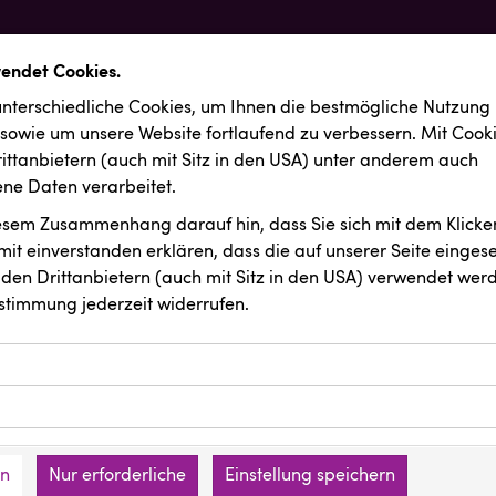
wendet Cookies.
nterschiedliche Cookies, um Ihnen die best­mögliche Nutzung
 sowie um unsere Website fortlaufend zu verbessern. Mit Cook
ittanbietern (auch mit Sitz in den USA) unter anderem auch
e Daten verarbeitet.
iesem Zusammenhang darauf hin, dass Sie sich mit dem Klicken
it ein­ver­standen erklären, dass die auf unserer Seite einges
den Drittanbietern (auch mit Sitz in den USA) verwendet werd
stimmung jederzeit widerrufen.
ookies ermöglichen grundlegende Funktionen und sind für die 
Website erforderlich. Diese Cookies speichern keine persone
ussendungen
REMAX
ies erfassen Informationen anonym. Diese Informationen helfe
den an keine Dritten übermittelt.
e unsere Besucher unsere Website nutzen.
en
Nur erforderliche
Einstellung speichern
mer der Website (Erstanbieter)