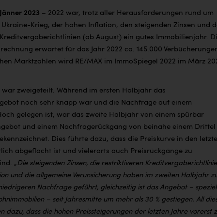
 Jänner 2023
– 2022 war, trotz aller Herausforderungen rund um
 Ukraine-Krieg, der hohen Inflation, den steigenden Zinsen und 
 Kreditvergaberichtlinien (ab August) ein gutes Immobilienjahr. D
echnung erwartet für das Jahr 2022 ca. 145.000 Verbücherunge
ichen Marktzahlen wird RE/MAX im ImmoSpiegel 2022 im März 20
 war zweigeteilt. Während im ersten Halbjahr das
gebot noch sehr knapp war und die Nachfrage auf einem
Hoch gelegen ist, war das zweite Halbjahr von einem spürbar
ngebot und einem Nachfragerückgang von beinahe einem Drittel
ekennzeichnet. Dies führte dazu, dass die Preiskurve in den letzt
ich abgeflacht ist und vielerorts auch Preisrückgänge zu
ind.
„
Die steigenden Zinsen, die restriktiveren Kreditvergaberichtlinie
tion und die allgemeine Verunsicherung haben im zweiten Halbjahr z
 niedrigeren Nachfrage geführt, gleichzeitig ist das Angebot – speziel
hnimmobilien – seit Jahresmitte um mehr als 30 % gestiegen. All die
n dazu, dass die hohen Preissteigerungen der letzten Jahre vorerst 