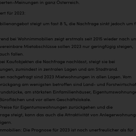
perten-Meinungen in ganz Österreich.
ert für 2023:
lienangebot steigt um fast 8 %, die Nachfrage sinkt jedoch um f
trend bei
Wohnimmobilien zeigt erstmals seit 2015 wieder nach un
 vereinbare Mietabschlüsse sollen 2023 nur geringfügig steigen,
auch fallen.
i Kaufobjekten die Nachfrage nachlässt, steigt sie bei
ngen, zumindest in zentralen Lagen und am Stadtrand.
ten nachgefragt sind 2023 Mietwohnungen in allen Lagen. Vom
rückgang am wenigsten betroffen sind Land- und Forstwirtscha
undstücke, am stärksten Einfamilienhäuser, Eigentumswohnung
Büroflächen und vor allem Geschäftslokale.
Preise für Eigentumswohnungen zurückgehen und die
rage steigt, kann das auch die Attraktivität von Anlegerwohnun
igern.
obilien: Die Prognose für 2023 ist noch unerfreulicher als für