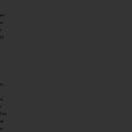
den
ie
n.
23
en
n,
u
l im
se
zu