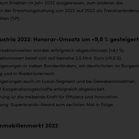
zum Erlebten im Jahr 2022 ausgewiesen, zum anderen die
in der Erwartungshaltung von 2022 auf 2023 als Trendveränder
kten (%P).
stria 2022: Honorar-Umsatz um +9,8 % gesteigert
nsaktionsseiten wurden erfolgreich abgeschlossen (+4,1 %).
ktionswert belief sich auf beinahe 2,5 Mrd. Euro (+9,5 %).
igerungen in sieben Bundesländern, am deutlichsten im Burgenl
g und in Niederösterreich.
igerungen auch im Luxus-Segment und bei Gewebeimmobilien.
0 Kooperationsgeschäfte erfolgreich abgewickelt.
erung ist die treibende Kraft für Effizienz und Innovation.
ung: Superbrands-Award zum sechsten Mal in Folge.
mmobilienmarkt 2022