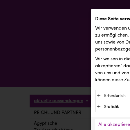
Diese Seite ver
Wir verwenden u
zu ermöglichen,
uns sowie von Dr
personenbezogen
Wir weisen in d
akzeptieren“ dam
von uns und von 
können diese Zu
Erforderlich
aktuelle aussendungen
Essenzielle C
Statistik
Funktion der 
REICHL UND PARTNER
aktuelle a
Statistik Cook
Daten und wer
verstehen, wi
Ägyptische
Alle akzeptier
Anbieter: Eigentü