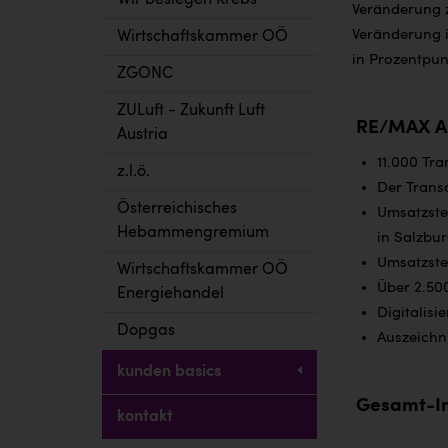
Wir besiegen Krebs
Veränderung 
Veränderung 
Wirtschaftskammer OÖ
in Prozentpun
ZGONC
ZULuft - Zukunft Luft
RE/MAX Au
Austria
11.000 Tra
z.l.ö.
Der Transa
Österreichisches
Umsatzste
Hebammengremium
in Salzbur
Umsatzste
Wirtschaftskammer OÖ
Über 2.50
Energiehandel
Digitalisi
Dopgas
Auszeichn
kunden basics
Gesamt-I
kontakt