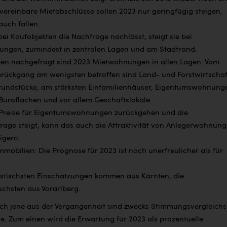
 vereinbare Mietabschlüsse sollen 2023 nur geringfügig steigen,
auch fallen.
i Kaufobjekten die Nachfrage nachlässt, steigt sie bei
ngen, zumindest in zentralen Lagen und am Stadtrand.
ten nachgefragt sind 2023 Mietwohnungen in allen Lagen. Vom
rückgang am wenigsten betroffen sind Land- und Forstwirtscha
undstücke, am stärksten Einfamilienhäuser, Eigentumswohnung
Büroflächen und vor allem Geschäftslokale.
Preise für Eigentumswohnungen zurückgehen und die
rage steigt, kann das auch die Attraktivität von Anlegerwohnun
igern.
obilien: Die Prognose für 2023 ist noch unerfreulicher als für
istischsten Einschätzungen kommen aus Kärnten, die
schsten aus Vorarlberg.
uch jene aus der Vergangenheit sind zwecks Stimmungsvergleichs
. Zum einen wird die Erwartung für 2023 als prozentuelle