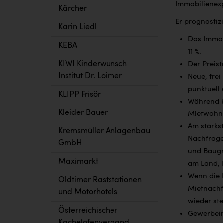
Immobilienex
Kärcher
Er prognostizi
Karin Liedl
Das Immobi
KEBA
11 %.
KIWI Kinderwunsch
Der Preis
Institut Dr. Loimer
Neue, frei
punktuell 
KLIPP Frisör
Während be
Kleider Bauer
Mietwohnu
Am stärks
Kremsmüller Anlagenbau
Nachfrage
GmbH
und Baugr
Maximarkt
am Land, 
Wenn die 
Oldtimer Raststationen
Mietnachf
und Motorhotels
wieder ste
Österreichischer
Gewerbeimm
Kachelofenverband