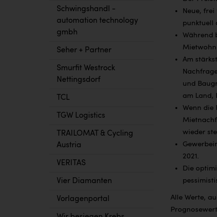
Schwingshandl -
Neue, frei
automation technology
punktuell 
gmbh
Während be
Mietwohnu
Seher + Partner
Am stärks
Smurfit Westrock
Nachfrage
Nettingsdorf
und Baugr
am Land, 
TCL
Wenn die 
TGW Logistics
Mietnachf
wieder ste
TRAILOMAT & Cycling
Gewerbeimm
Austria
2021.
VERITAS
Die optim
Vier Diamanten
pessimisti
Alle Werte, a
Vorlagenportal
Prognosewerte