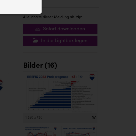
ID auf Ihrem
 der Website
Alle Inhalte dieser Meldung als .zip:
Sofort downloaden
In die Lightbox legen
Bilder (16)
1 280 x 720