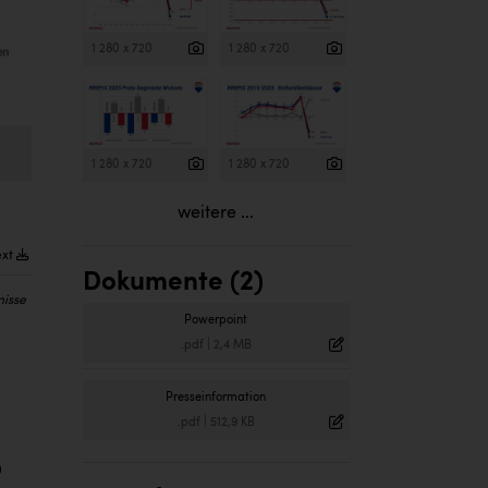
1 280 x 720
1 280 x 720
1 280 x 720
1 280 x 720
weitere ...
ext
Dokumente (2)
nisse
Powerpoint
.pdf
|
2,4 MB
Presseinformation
.pdf
|
512,9 KB
0