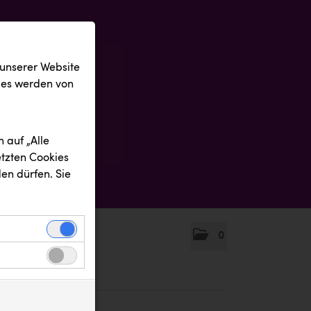
 unserer Website
ies werden von
 auf „Alle
etzten Cookies
en dürfen. Sie
0
einwandfreie
nbezogenen
n uns zu