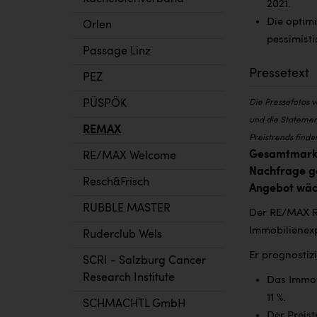
2021.
Die optim
Orlen
pessimisti
Passage Linz
Pressetext
PEZ
PÜSPÖK
Die Pressefotos 
und die Statemen
REMAX
Preistrends finde
Gesamtmarkt
RE/MAX Welcome
Nachfrage ge
Resch&Frisch
Angebot wäch
RUBBLE MASTER
Der RE/MAX Re
Immobilienex
Ruderclub Wels
Er prognostizi
SCRI - Salzburg Cancer
Research Institute
Das Immobi
11 %.
SCHMACHTL GmbH
Der Preis