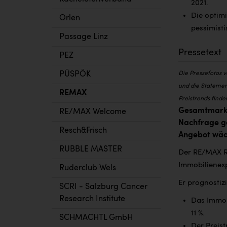
2021.
Die optim
Orlen
pessimisti
Passage Linz
Pressetext
PEZ
PÜSPÖK
Die Pressefotos 
und die Statemen
REMAX
Preistrends finde
Gesamtmarkt
RE/MAX Welcome
Nachfrage ge
Resch&Frisch
Angebot wäch
RUBBLE MASTER
Der RE/MAX Re
Immobilienex
Ruderclub Wels
Er prognostizi
SCRI - Salzburg Cancer
Research Institute
Das Immobi
11 %.
SCHMACHTL GmbH
Der Preis