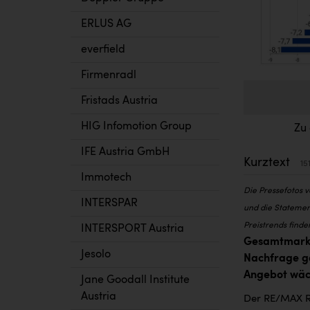
ERLUS AG
everfield
Firmenradl
Fristads Austria
HIG Infomotion Group
Zu
IFE Austria GmbH
Kurztext
15
Immotech
Die Pressefotos 
INTERSPAR
und die Statemen
Preistrends finde
INTERSPORT Austria
Gesamtmarkt
Jesolo
Nachfrage ge
Angebot wäch
Jane Goodall Institute
Austria
Der RE/MAX Re