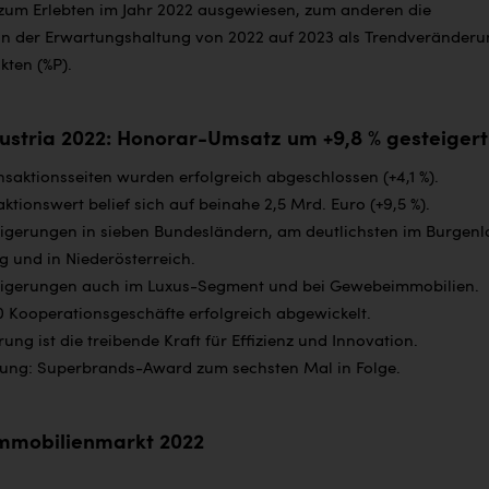
zum Erlebten im Jahr 2022 ausgewiesen, zum anderen die
in der Erwartungshaltung von 2022 auf 2023 als Trendveränder
kten (%P).
stria 2022: Honorar-Umsatz um +9,8 % gesteigert
nsaktionsseiten wurden erfolgreich abgeschlossen (+4,1 %).
ktionswert belief sich auf beinahe 2,5 Mrd. Euro (+9,5 %).
igerungen in sieben Bundesländern, am deutlichsten im Burgenl
g und in Niederösterreich.
igerungen auch im Luxus-Segment und bei Gewebeimmobilien.
0 Kooperationsgeschäfte erfolgreich abgewickelt.
erung ist die treibende Kraft für Effizienz und Innovation.
ung: Superbrands-Award zum sechsten Mal in Folge.
mmobilienmarkt 2022