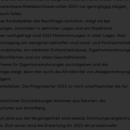
 vereinbare Mietabschlüsse sollen 2023 nur geringfügig steigen,
auch fallen.
i Kaufobjekten die Nachfrage nachlässt, steigt sie bei
ngen, zumindest in zentralen Lagen und am Stadtrand.
ten nachgefragt sind 2023 Mietwohnungen in allen Lagen. Vom
rückgang am wenigsten betroffen sind Land- und Forstwirtscha
undstücke, am stärksten Einfamilienhäuser, Eigentumswohnung
Büroflächen und vor allem Geschäftslokale.
Preise für Eigentumswohnungen zurückgehen und die
rage steigt, kann das auch die Attraktivität von Anlegerwohnun
igern.
obilien: Die Prognose für 2023 ist noch unerfreulicher als für
istischsten Einschätzungen kommen aus Kärnten, die
schsten aus Vorarlberg.
uch jene aus der Vergangenheit sind zwecks Stimmungsvergleichs
. Zum einen wird die Erwartung für 2023 als prozentuelle