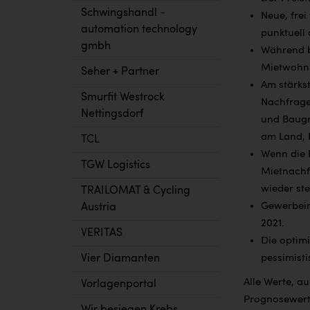
Schwingshandl -
Neue, frei
automation technology
punktuell 
gmbh
Während be
Mietwohnu
Seher + Partner
Am stärks
Smurfit Westrock
Nachfrage
Nettingsdorf
und Baugr
am Land, 
TCL
Wenn die 
TGW Logistics
Mietnachf
wieder ste
TRAILOMAT & Cycling
Gewerbeimm
Austria
2021.
VERITAS
Die optim
Vier Diamanten
pessimisti
Alle Werte, a
Vorlagenportal
Prognosewerte