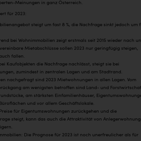
perten-Meinungen in ganz Österreich.
ert für 2023:
lienangebot steigt um fast 8 %, die Nachfrage sinkt jedoch um f
trend bei
Wohnimmobilien zeigt erstmals seit 2015 wieder nach un
 vereinbare Mietabschlüsse sollen 2023 nur geringfügig steigen,
auch fallen.
i Kaufobjekten die Nachfrage nachlässt, steigt sie bei
ngen, zumindest in zentralen Lagen und am Stadtrand.
ten nachgefragt sind 2023 Mietwohnungen in allen Lagen. Vom
rückgang am wenigsten betroffen sind Land- und Forstwirtscha
undstücke, am stärksten Einfamilienhäuser, Eigentumswohnung
Büroflächen und vor allem Geschäftslokale.
Preise für Eigentumswohnungen zurückgehen und die
rage steigt, kann das auch die Attraktivität von Anlegerwohnun
igern.
obilien: Die Prognose für 2023 ist noch unerfreulicher als für