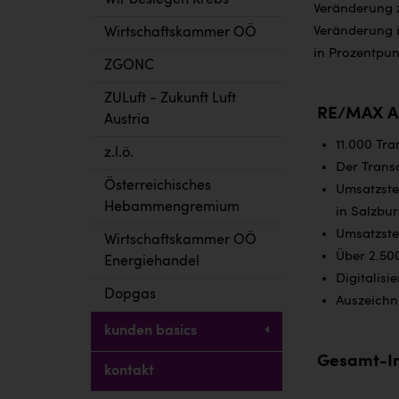
Wir besiegen Krebs
Veränderung 
Veränderung 
Wirtschaftskammer OÖ
in Prozentpun
ZGONC
ZULuft - Zukunft Luft
RE/MAX Au
Austria
11.000 Tra
z.l.ö.
Der Transa
Österreichisches
Umsatzste
Hebammengremium
in Salzbur
Umsatzste
Wirtschaftskammer OÖ
Über 2.50
Energiehandel
Digitalisi
Dopgas
Auszeichn
kunden basics
Gesamt-I
kontakt