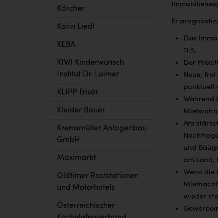
Immobilienex
Kärcher
Er prognostizi
Karin Liedl
Das Immobi
KEBA
11 %.
KIWI Kinderwunsch
Der Preis
Institut Dr. Loimer
Neue, frei
punktuell 
KLIPP Frisör
Während be
Kleider Bauer
Mietwohnu
Am stärks
Kremsmüller Anlagenbau
Nachfrage
GmbH
und Baugr
Maximarkt
am Land, 
Wenn die 
Oldtimer Raststationen
Mietnachf
und Motorhotels
wieder ste
Österreichischer
Gewerbeimm
Kachelofenverband