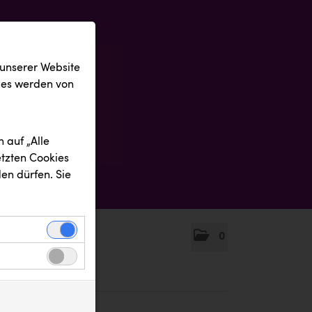
 unserer Website
ies werden von
 auf „Alle
etzten Cookies
en dürfen. Sie
0
einwandfreie
nbezogenen
n uns zu