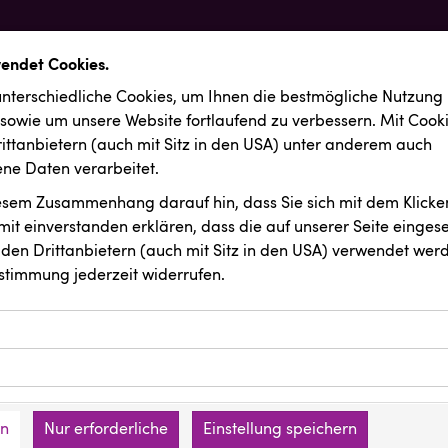
wendet Cookies.
nterschiedliche Cookies, um Ihnen die best­mögliche Nutzung
 sowie um unsere Website fortlaufend zu verbessern. Mit Cook
ittanbietern (auch mit Sitz in den USA) unter anderem auch
e Daten verarbeitet.
iesem Zusammenhang darauf hin, dass Sie sich mit dem Klicken
it ein­ver­standen erklären, dass die auf unserer Seite einges
den Drittanbietern (auch mit Sitz in den USA) verwendet werd
stimmung jederzeit widerrufen.
ookies ermöglichen grundlegende Funktionen und sind für die 
Website erforderlich. Diese Cookies speichern keine persone
ussendungen
REMAX
ies erfassen Informationen anonym. Diese Informationen helfe
den an keine Dritten übermittelt.
e unsere Besucher unsere Website nutzen.
en
Nur erforderliche
Einstellung speichern
mer der Website (Erstanbieter)