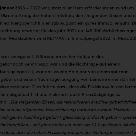
 Jänner 2023
– 2022 war, trotz aller Herausforderungen rund um
 Ukraine-Krieg, der hohen Inflation, den steigenden Zinsen und 
 Kreditvergaberichtlinien (ab August) ein gutes Immobilienjahr. D
echnung erwartet für das Jahr 2022 ca. 145.000 Verbücherunge
ichen Marktzahlen wird RE/MAX im ImmoSpiegel 2022 im März 20
 war zweigeteilt. Während im ersten Halbjahr das
gebot noch sehr knapp war und die Nachfrage auf einem
Hoch gelegen ist, war das zweite Halbjahr von einem spürbar
ngebot und einem Nachfragerückgang von beinahe einem Drittel
ekennzeichnet. Dies führte dazu, dass die Preiskurve in den letzt
ich abgeflacht ist und vielerorts auch Preisrückgänge zu
ind.
„
Die steigenden Zinsen, die restriktiveren Kreditvergaberichtlinie
tion und die allgemeine Verunsicherung haben im zweiten Halbjahr z
 niedrigeren Nachfrage geführt, gleichzeitig ist das Angebot – speziel
hnimmobilien – seit Jahresmitte um mehr als 30 % gestiegen. All die
n dazu, dass die hohen Preissteigerungen der letzten Jahre vorerst 