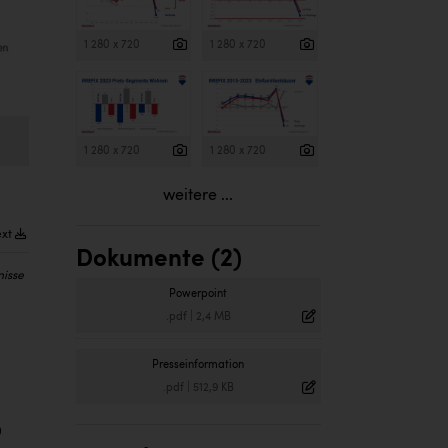
1 280 x 720
1 280 x 720
1 280 x 720
1 280 x 720
weitere ...
ext
Dokumente (2)
nisse
Powerpoint
.pdf
|
2,4 MB
Presseinformation
.pdf
|
512,9 KB
0