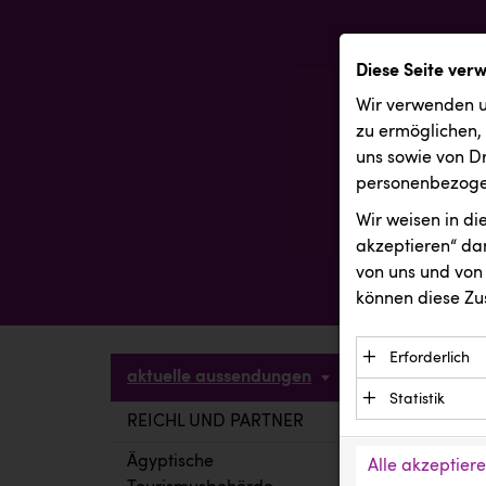
Diese Seite ver
Wir verwenden u
zu ermöglichen,
uns sowie von Dr
personenbezogen
Wir weisen in d
akzeptieren“ dam
von uns und von 
können diese Zu
Erforderlich
aktuelle aussendungen
Essenzielle C
Statistik
Funktion der 
REICHL UND PARTNER
aktuelle a
Statistik Cook
Daten und wer
verstehen, wi
Ägyptische
Alle akzeptier
Anbieter: Eigentü