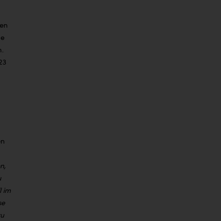
den
ie
n.
23
en
n,
u
l im
se
zu