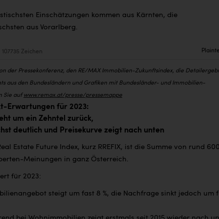
istischsten Einschätzungen kommen aus Kärnten, die
schsten aus Vorarlberg.
Plaint
107735 Zeichen
von der Pressekonferenz, den RE/MAX Immobilien-Zukunftsindex, die Detailergeb
ts aus den Bundesländern und Grafiken mit Bundesländer- und Immobilien-
n Sie auf
www.remax.at/presse/pressemappe
-Erwartungen für 2023:
ht um ein Zehntel zurück,
st deutlich und Preisekurve zeigt nach unten
al Estate Future Index, kurz RREFIX, ist die Summe von rund 60
perten-Meinungen in ganz Österreich.
ert für 2023:
lienangebot steigt um fast 8 %, die Nachfrage sinkt jedoch um f
trend bei
Wohnimmobilien zeigt erstmals seit 2015 wieder nach un