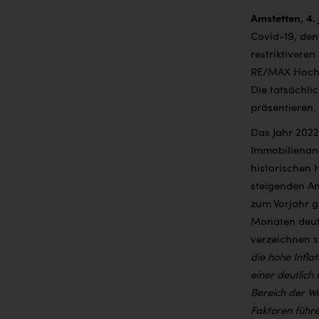
Amstetten, 4.
Covid-19, den
restriktiveren
RE/MAX Hochr
Die tatsächl
präsentieren.
Das Jahr 2022
Immobilienan
historischen 
steigenden A
zum Vorjahr g
Monaten deutl
verzeichnen s
die hohe Infla
einer deutlich
Bereich der Wo
Faktoren führe