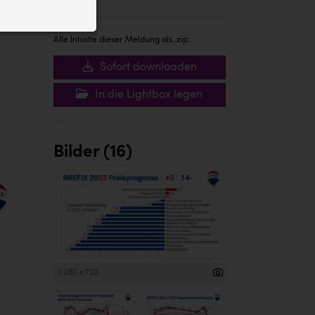
ID auf Ihrem
 der Website
Alle Inhalte dieser Meldung als .zip:
Sofort downloaden
In die Lightbox legen
Bilder (16)
1 280 x 720